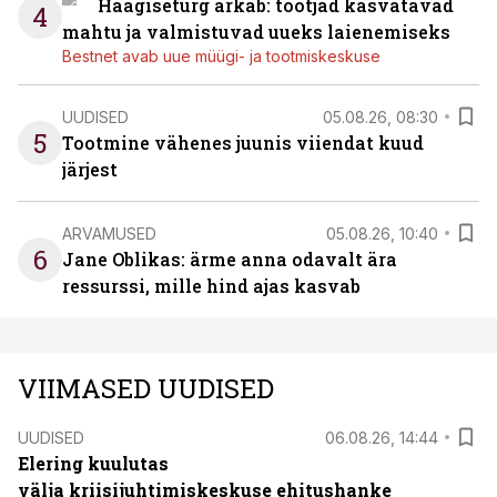
Haagiseturg ärkab: tootjad kasvatavad
4
mahtu ja valmistuvad uueks laienemiseks
Bestnet avab uue müügi- ja tootmiskeskuse
UUDISED
05.08.26, 08:30
5
Tootmine vähenes juunis viiendat kuud
järjest
ARVAMUSED
05.08.26, 10:40
6
Jane Oblikas: ärme anna odavalt ära
ressurssi, mille hind ajas kasvab
VIIMASED UUDISED
UUDISED
06.08.26, 14:44
Elering kuulutas
välja kriisijuhtimiskeskuse ehitushanke