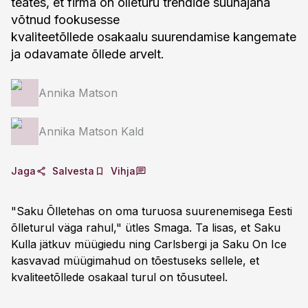
teates, et firma on õlleturu trendide suunajana
võtnud fookusesse
kvaliteetõllede osakaalu suurendamise kangemate
ja odavamate õllede arvelt.
Annika Matson
Annika Matson Kald
Jaga
Salvesta
Vihja
"Saku Õlletehas on oma turuosa suurenemisega Eesti
õlleturul väga rahul," ütles Smaga. Ta lisas, et Saku
Kulla jätkuv müügiedu ning Carlsbergi ja Saku On Ice
kasvavad müügimahud on tõestuseks sellele, et
kvaliteetõllede osakaal turul on tõusuteel.