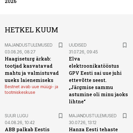
2026
HETKEL KUUM
MAJANDUSTULEMUSED
UUDISED
03.08.26, 08:27
31.07.26, 09:45
Haagiseturg ärkab:
Elva
tootjad kasvatavad
elektroonikatööstus
mahtu ja valmistuvad
GPV Eesti sai uue juhi
uueks laienemiseks
ettevõtte seest.
Bestnet avab uue müügi- ja
„Järgmise sammu
tootmiskeskuse
astumine oli minu jaoks
lihtne“
SUUR LUGU
MAJANDUSTULEMUSED
04.08.26, 10:42
30.07.26, 13:12
ABB palkab Eestis
Hanza Eesti tehaste