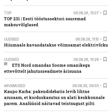
TOP
06.08.26, 13:07
TOP 231 | Eesti tööstussektori suuremad
maksuvõlglased
UUDISED
06.08.26, 11:15
Hiiumaale kavandatakse võimsamat elektrivõrku
UUDISED
06.08.26, 10:29
ETS Nord omandas Soome omanikega
ettevõttelt jahutusseadmete ärisuuna
ARVAMUSED
06.08.26, 09:03
Kaupo Karba: pakendidebatis levib lihtne
arusaam, et korduskasutus on alati keskkonnale
parem. Analüüsid näitavad teistsugust pilti