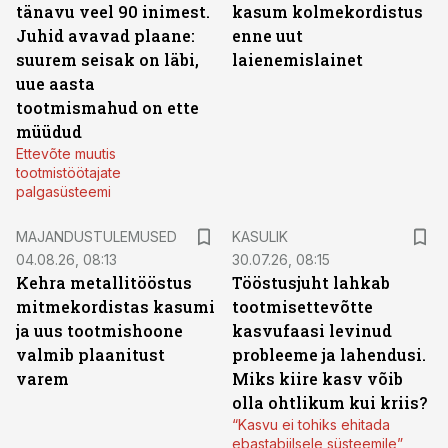
tänavu veel 90 inimest.
kasum kolmekordistus
Juhid avavad plaane:
enne uut
suurem seisak on läbi,
laienemislainet
uue aasta
tootmismahud on ette
müüdud
Ettevõte muutis
tootmistöötajate
palgasüsteemi
MAJANDUSTULEMUSED
KASULIK
04.08.26, 08:13
30.07.26, 08:15
Kehra metallitööstus
Tööstusjuht lahkab
mitmekordistas kasumi
tootmisettevõtte
ja uus tootmishoone
kasvufaasi levinud
valmib plaanitust
probleeme ja lahendusi.
varem
Miks kiire kasv võib
olla ohtlikum kui kriis?
“Kasvu ei tohiks ehitada
ebastabiilsele süsteemile”