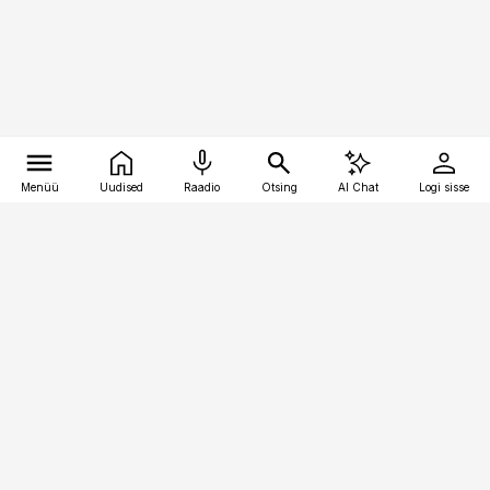
Menüü
Uudised
Raadio
Otsing
AI Chat
Logi sisse
Vana-Lõuna 39/1, 19094 Tallinn
(+372) 667 0111
toostusuudised@toostusuudised.ee
Telli
Reklaam
Firmast