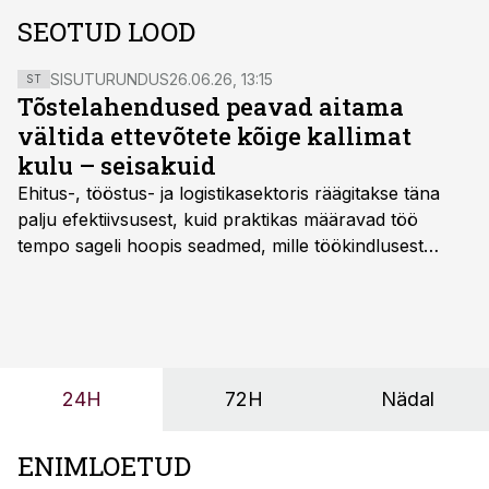
SEOTUD LOOD
SISUTURUNDUS
26.06.26, 13:15
ST
Tõstelahendused peavad aitama
vältida ettevõtete kõige kallimat
kulu – seisakuid
Ehitus-, tööstus- ja logistikasektoris räägitakse täna
palju efektiivsusest, kuid praktikas määravad töö
tempo sageli hoopis seadmed, mille töökindlusest
sõltub kogu objekti või tootmise sujuvus. Kui tõstuk
seisab, töö katkeb või masin ei vasta töötingimustele,
ei tähenda see ettevõtte jaoks ainult tehnilist
probleemi, vaid otsest rahalist kulu, venivaid tähtaegu
ja suuremaid riske tööohutusele.
24H
72H
Nädal
ENIMLOETUD