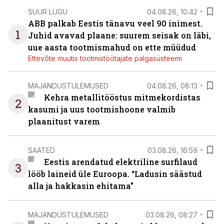
SUUR LUGU
04.08.26, 10:42
ABB palkab Eestis tänavu veel 90 inimest.
1
Juhid avavad plaane: suurem seisak on läbi,
uue aasta tootmismahud on ette müüdud
Ettevõte muutis tootmistöötajate palgasüsteemi
MAJANDUSTULEMUSED
04.08.26, 08:13
Kehra metallitööstus mitmekordistas
2
kasumi ja uus tootmishoone valmib
plaanitust varem
SAATED
03.08.26, 16:59
Eestis arendatud elektriline surfilaud
3
lööb laineid üle Euroopa. “Ladusin säästud
alla ja hakkasin ehitama”
MAJANDUSTULEMUSED
03.08.26, 08:27