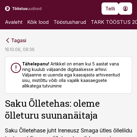
Telli
Avaleht
Kõik lood
Tööstusharud
TARK TÖÖSTUS 2
cebook
cebook
Tagasi
Twitter)
Twitter)
16.10.06, 09:36
kedIn
kedIn
Tähelepanu!
Artikkel on enam kui 5 aastat vana
ning kuulub väljaande digitaalsesse arhiivi.
ail
ail
Väljaanne ei uuenda ega kaasajasta arhiveeritud
sisu, mistõttu võib olla vajalik kaasaegsete
k
k
allikatega tutvumine
Saku Õlletehas: oleme
õlleturu suunanäitaja
Saku Õlletehase juht Ireneusz Smaga ütles õlleliidu