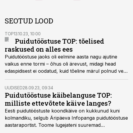
SEOTUD LOOD
TOP
13.10.23, 10:00
Puidutööstuse TOP: tõelised
raskused on alles ees
Puidutööstuse jaoks oli eelmine aasta nagu ajutine
vaikus enne tormi – õhus oli ärevust, midagi head
edaspidisest ei oodatud, kuid tõeline märul polnud veel
alanud.
UUDISED
28.09.23, 09:34
Puidutööstuse käibelanguse TOP:
milliste ettevõtete käive langes?
Eesti puidutööstuste koondkäive on kukkunud kuni
kolmandiku, selgub Äripäeva Infopanga puidutööstuse
aastaraportist. Toome lugejateni suuremad
käibekaotajad.