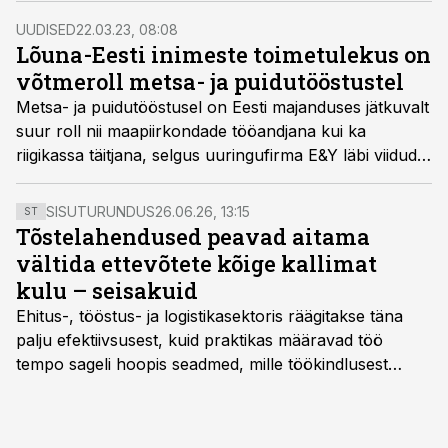
UUDISED
22.03.23, 08:08
Lõuna-Eesti inimeste toimetulekus on
võtmeroll metsa- ja puidutööstustel
Metsa- ja puidutööstusel on Eesti majanduses jätkuvalt
suur roll nii maapiirkondade tööandjana kui ka
riigikassa täitjana, selgus uuringufirma E&Y läbi viidud
uuringust “Metsa- ja puidusektori sotsiaalmajanduslik
mõju.”
SISUTURUNDUS
26.06.26, 13:15
ST
Tõstelahendused peavad aitama
vältida ettevõtete kõige kallimat
kulu – seisakuid
Ehitus-, tööstus- ja logistikasektoris räägitakse täna
palju efektiivsusest, kuid praktikas määravad töö
tempo sageli hoopis seadmed, mille töökindlusest
sõltub kogu objekti või tootmise sujuvus. Kui tõstuk
seisab, töö katkeb või masin ei vasta töötingimustele,
ei tähenda see ettevõtte jaoks ainult tehnilist