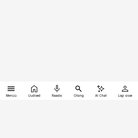
Menüü
Uudised
Raadio
Otsing
AI Chat
Logi sisse
Vana-Lõuna 39/1, 19094 Tallinn
(+372) 667 0111