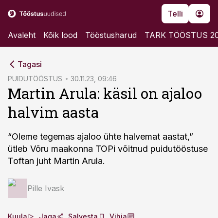
Telli
Avaleht
Kõik lood
Tööstusharud
TARK TÖÖSTUS 2
cebook
Tagasi
Twitter)
PUIDUTÖÖSTUS
30.11.23, 09:46
Martin Arula: käsil on ajaloo
kedIn
halvim aasta
ail
k
“Oleme tegemas ajaloo ühte halvemat aastat,”
ütleb Võru maakonna TOPi võitnud puidutööstuse
Toftan juht Martin Arula.
Pille Ivask
Kuula
Jaga
Salvesta
Vihja