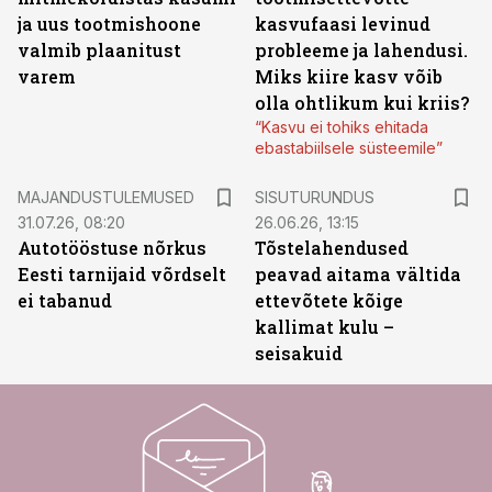
ja uus tootmishoone
kasvufaasi levinud
valmib plaanitust
probleeme ja lahendusi.
varem
Miks kiire kasv võib
olla ohtlikum kui kriis?
“Kasvu ei tohiks ehitada
ebastabiilsele süsteemile”
ST
MAJANDUSTULEMUSED
SISUTURUNDUS
31.07.26, 08:20
26.06.26, 13:15
Autotööstuse nõrkus
Tõstelahendused
Eesti tarnijaid võrdselt
peavad aitama vältida
ei tabanud
ettevõtete kõige
kallimat kulu –
seisakuid