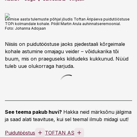
Eelmise aasta tulemuste põhjal jõudis Toftan Äripäeva puidutööstuse
TOPi kolmandale kohale. Pildil Martin Arula auhinnatseremoonial.
Foto:
Johanna Adojaan
Niisiis on puidutööstuse jaoks pjedestaali kõrgeimale
kohale astumine omajagu veider – võidukarika tõi
buum, mis on praeguseks kildudeks kukkunud. Nüüd
tuleb uue olukorraga harjuda.
See teema pakub huvi?
Hakka neid märksõnu jälgima
ja saad alati teavituse, kui sel teemal ilmub midagi uut!
Puidutööstus
TOFTAN AS