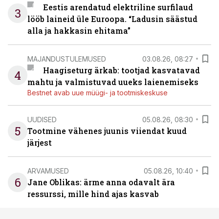
Eestis arendatud elektriline surfilaud
3
lööb laineid üle Euroopa. “Ladusin säästud
alla ja hakkasin ehitama”
MAJANDUSTULEMUSED
03.08.26, 08:27
Haagiseturg ärkab: tootjad kasvatavad
4
mahtu ja valmistuvad uueks laienemiseks
Bestnet avab uue müügi- ja tootmiskeskuse
UUDISED
05.08.26, 08:30
5
Tootmine vähenes juunis viiendat kuud
järjest
ARVAMUSED
05.08.26, 10:40
6
Jane Oblikas: ärme anna odavalt ära
ressurssi, mille hind ajas kasvab