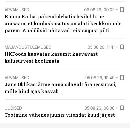
ARVAMUSED
06.08.26, 09:03
Kaupo Karba: pakendidebatis levib lihtne
arusaam, et korduskasutus on alati keskkonnale
parem. Analüüsid näitavad teistsugust pilti
MAJANDUSTULEMUSED
05.08.26, 11:41
HKFoods kasvatas kasumit kasvavast
kulusurvest hoolimata
ARVAMUSED
05.08.26, 10:40
Jane Oblikas: ärme anna odavalt ära ressurssi,
mille hind ajas kasvab
UUDISED
05.08.26, 08:30
Tootmine vähenes juunis viiendat kuud järjest