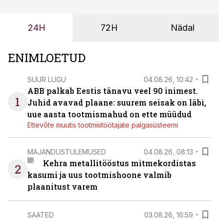
probleemi, vaid otsest rahalist kulu, venivaid tähtaegu
ja suuremaid riske tööohutusele.
24H
72H
Nädal
ENIMLOETUD
SUUR LUGU
04.08.26, 10:42
ABB palkab Eestis tänavu veel 90 inimest.
1
Juhid avavad plaane: suurem seisak on läbi,
uue aasta tootmismahud on ette müüdud
Ettevõte muutis tootmistöötajate palgasüsteemi
MAJANDUSTULEMUSED
04.08.26, 08:13
Kehra metallitööstus mitmekordistas
2
kasumi ja uus tootmishoone valmib
plaanitust varem
SAATED
03.08.26, 16:59