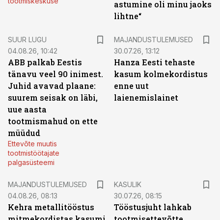
tootmiskeskuse
astumine oli minu jaoks
lihtne“
SUUR LUGU
MAJANDUSTULEMUSED
04.08.26, 10:42
30.07.26, 13:12
ABB palkab Eestis
Hanza Eesti tehaste
tänavu veel 90 inimest.
kasum kolmekordistus
Juhid avavad plaane:
enne uut
suurem seisak on läbi,
laienemislainet
uue aasta
tootmismahud on ette
müüdud
Ettevõte muutis
tootmistöötajate
palgasüsteemi
MAJANDUSTULEMUSED
KASULIK
04.08.26, 08:13
30.07.26, 08:15
Kehra metallitööstus
Tööstusjuht lahkab
mitmekordistas kasumi
tootmisettevõtte