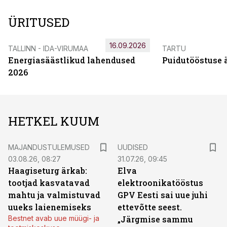
ÜRITUSED
16.09.2026
TALLINN - IDA-VIRUMAA
TARTU
Energiasäästlikud lahendused
Puidutööstuse 
2026
HETKEL KUUM
MAJANDUSTULEMUSED
UUDISED
03.08.26, 08:27
31.07.26, 09:45
Haagiseturg ärkab:
Elva
tootjad kasvatavad
elektroonikatööstus
mahtu ja valmistuvad
GPV Eesti sai uue juhi
uueks laienemiseks
ettevõtte seest.
Bestnet avab uue müügi- ja
„Järgmise sammu