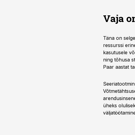
Vaja o
Täna on selge,
ressurssi eri
kasutusele võ
ning tõhusa st
Paar aastat ta
Seeriatootmin
Võtmetähtsus
arendusinsen
üheks olulisek
väljatöötamin