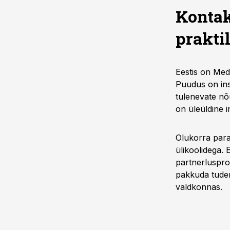
Kontak
prakti
Eestis on MedT
Puudus on ins
tulenevate nõu
on üleüldine 
Olukorra para
ülikoolidega. 
partnerluspro
pakkuda tuden
valdkonnas.