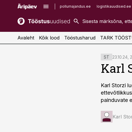
pollumajandus.ee
logistikauudised.ee
kaubandus.ee
imelineajalugu.ee
kinnisvarauudised.ee
imelineteadus.ee
Avaleht
Kõik lood
Tööstusharud
TARK TÖÖST
cebook
cebook
23.10.24, 
ST
Twitter)
Twitter)
Karl 
kedIn
kedIn
Karl Storzi l
ail
ail
ettevõtlikku
k
k
painduvate 
Karl Sto