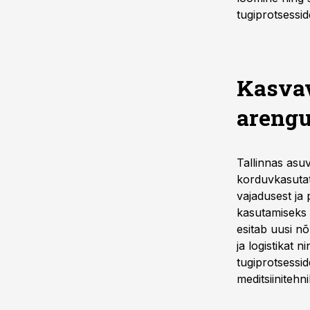
tugiprotsesside
Kasvav
arengu
Tallinnas asuv
korduvkasutat
vajadusest ja
kasutamiseks 
esitab uusi n
ja logistikat 
tugiprotsessi
meditsiinitehn