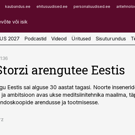
kaubandus.ee
ehitusuudised.ee
personaliuudised.ee
aritehnolo
Infopank
Radar
US 2027
Podcastid
Videod
Üritused
Sisuturundus
T
21:36
Storzi arengutee Eestis
ugu Eestis sai alguse 30 aastat tagasi. Noorte insenerid
s ja ambitsioon avas ukse meditsiinitehnika maailma, t
endoskoopide arendusse ja tootmisesse.
rz