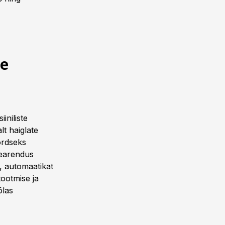
te
iniliste
t haiglate
ordseks
tearendus
, automaatikat
tootmise ja
õlas