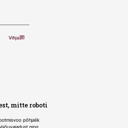
Vihja
t, mitte roboti
ootmisvoo põhjalik
öjõuvajadust ning