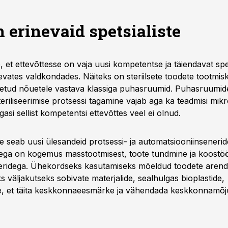
n erinevaid spetsialiste
 et ettevõttesse on vaja uusi kompetentse ja täiendavat spet
nevates valdkondades. Näiteks on steriilsete toodete tootm
etud nõuetele vastava klassiga puhasruumid. Puhasruumid
eriliseerimise protsessi tagamine vajab aga ka teadmisi mikr
gasi sellist kompetentsi ettevõttes veel ei olnud.
e seab uusi ülesandeid protsessi- ja automatsiooniinsenerid
ega on kogemus masstootmisest, toote tundmine ja koostö
eridega. Ühekordseks kasutamiseks mõeldud toodete arend
s väljakutseks sobivate materjalide, sealhulgas bioplastide,
e, et täita keskkonnaeesmärke ja vähendada keskkonnamõj