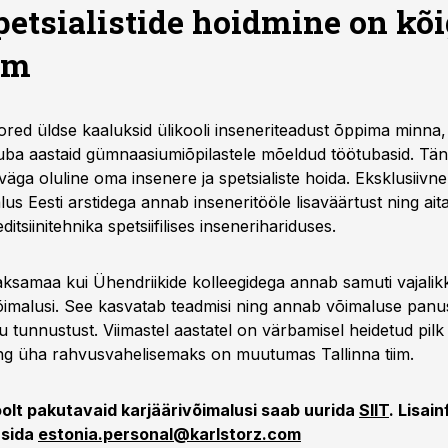
etsialistide hoidmine on kõ
em
ored üldse kaaluksid ülikooli inseneriteadust õppima minna,
uba aastaid gümnaasiumiõpilastele mõeldud töötubasid. Tä
äga oluline oma insenere ja spetsialiste hoida. Eksklusiivne
s Eesti arstidega annab inseneritööle lisaväärtust ning ait
itsiinitehnika spetsiifilises insenerihariduses.
aksamaa kui Ühendriikide kolleegidega annab samuti vajalik
imalusi. See kasvatab teadmisi ning annab võimaluse panu
u tunnustust. Viimastel aastatel on värbamisel heidetud pilk 
g üha rahvusvahelisemaks on muutumas Tallinna tiim.
oolt pakutavaid karjäärivõimalusi saab uurida
SIIT
. Lisai
üsida
estonia.personal@karlstorz.com