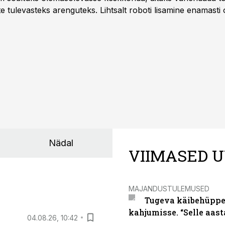
te tulevasteks arenguteks. Lihtsalt roboti lisamine enamasti
a tööstuse automatiseerimislahenduste arendaja Smitech OÜ
Nädal
VIIMASED U
MAJANDUSTULEMUSED
Tugeva käibehüppe 
kahjumisse. “Selle aast
04.08.26, 10:42