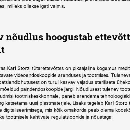
s, milleks ollakse igati valmis.
 nõudlus hoogustab ettevõt
t
as Karl Storzi tütarettevõttes on pikaajaline kogemus meditsi
avate videoendoskoopide arenduses ja tootmises. Tuleneval
 patsiendiohutusest on turul kasvav vajadus steriilsete ühek
mõeldud paindendoskoopide järgi. Nõudlusest tulenev too
õudmisi tootmiskeskkonnale, paneb arendama tehnoloogiaid
ning katsetama uusi plastmaterjale. Lisaks tegeleb Karl Storz 
de digitaliseerimisega, mis kõik omakorda peab olema koosk
ika tootmisele kehtivate regulatsioonide ja nõuetega.