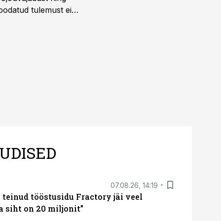
 oodatud tulemust ei
 tegevjuht Sander
UDISED
07.08.26, 14:19
teinud tööstusidu Fractory jäi veel
a siht on 20 miljonit”