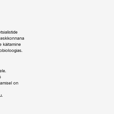
sialistide
iskeskkonnana
e käitamine
obioloogias.
ele.
ö
amisel on
u.