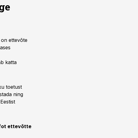
ige
 on ettevõte
nases
ab katta
ku toetust
stada ning
Eestist
nfot ettevõtte