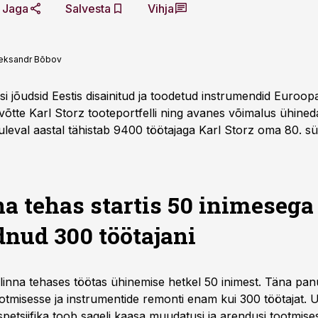
Jaga
Salvesta
Vihja
eksandr Bõbov
si jõudsid Eestis disainitud ja toodetud instrumendid Euroo
õtte Karl Storz tooteportfelli ning avanes võimalus ühined
Tuleval aastal tähistab 9400 töötajaga Karl Storz oma 80. s
na tehas startis 50 inimesega
dnud 300 töötajani
llinna tehases töötas ühinemise hetkel 50 inimest. Täna pa
otmisesse ja instrumentide remonti enam kui 300 töötajat. 
petsiifika toob sageli kaasa muudatusi ja arendusi tootmise