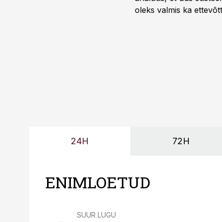
oleks valmis ka ettevõt
too, nendib tootmise j
Mitendorf.
24H
72H
ENIMLOETUD
SUUR LUGU