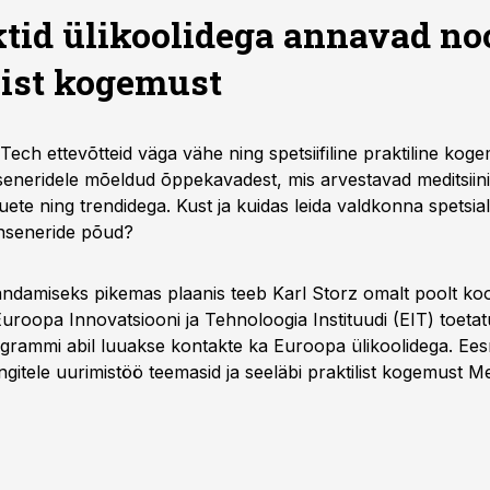
tid ülikoolidega annavad no
list kogemust
ech ettevõtteid väga vähe ning spetsiifiline praktiline koge
eneridele mõeldud õppekavadest, mis arvestavad meditsiin
ete ning trendidega. Kust ja kuidas leida valdkonna spetsiali
inseneride põud?
ndamiseks pikemas plaanis teeb Karl Storz omalt poolt koo
Euroopa Innovatsiooni ja Tehnoloogia Instituudi (EIT) toeta
grammi abil luuakse kontakte ka Euroopa ülikoolidega. Ee
gitele uurimistöö teemasid ja seeläbi praktilist kogemust 