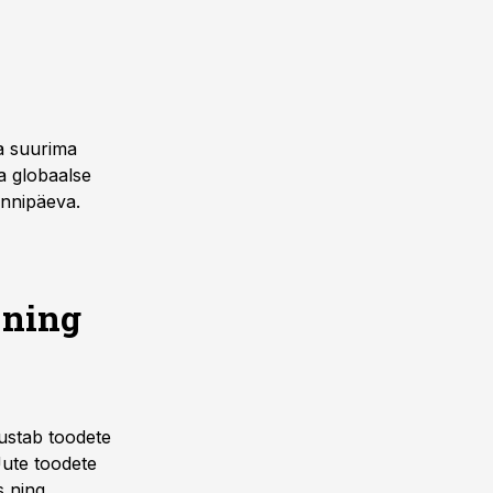
pa suurima
a globaalse
ünnipäeva.
 ning
nustab toodete
Uute toodete
s ning