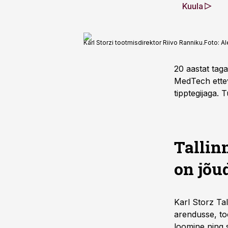
Kuula
Karl Storzi tootmisdirektor Riivo Ranniku.
Foto:
Al
20 aastat taga
MedTech ettev
tipptegijaga. 
Tallin
on jõu
Karl Storz Ta
arendusse, to
loomine ning s