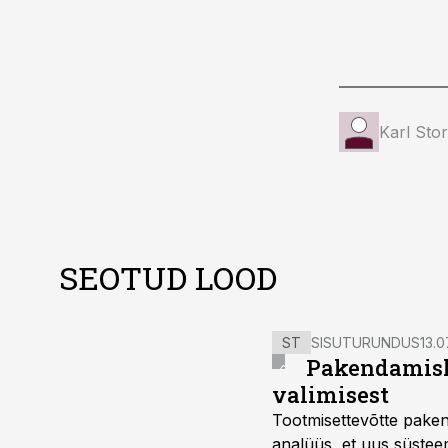
Karl Sto
SEOTUD LOOD
ST
SISUTURUNDUS
13.0
Pakendamisli
valimisest
Tootmisettevõtte paken
analüüs, et uus süstee