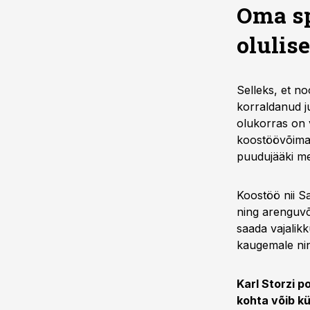
Oma sp
olulis
Selleks, et no
korraldanud j
olukorras on v
koostöövõimalu
puudujääki med
Koostöö nii S
ning arenguvõ
saada vajalikk
kaugemale nin
Karl Storzi p
kohta võib k