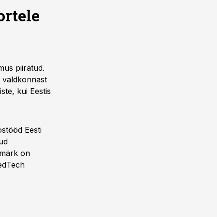
ortele
mus piiratud.
i valdkonnast
ste, kui Eestis
stööd Eesti
tud
smärk on
MedTech