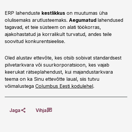
ERP lahenduste
kestlikkus
on muutumas üha
olulisemaks arutlusteemaks.
Aegumatud
lahendused
tagavad, et teie süsteem on alati töökorras,
ajakohastatud ja korralikult turvatud, andes teile
soovitud konkurentsieelise.
Oled alustav ettevõte, kes otsib sobivat standardsest
pilvetarkvara või suurkorporatsioon, kes vajab
keerukat rätseplahendust, kui majandustarkvara
teema on ka Sinu ettevõtte laual, siis tutvu
võimalustega
Columbus Eesti kodulehel
.
Jaga
Vihja