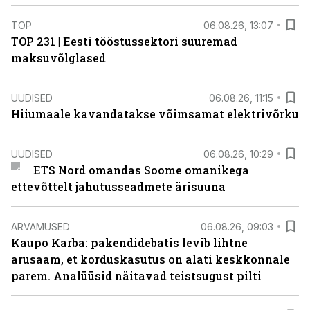
TOP
06.08.26, 13:07
TOP 231 | Eesti tööstussektori suuremad
maksuvõlglased
UUDISED
06.08.26, 11:15
Hiiumaale kavandatakse võimsamat elektrivõrku
UUDISED
06.08.26, 10:29
ETS Nord omandas Soome omanikega
ettevõttelt jahutusseadmete ärisuuna
ARVAMUSED
06.08.26, 09:03
Kaupo Karba: pakendidebatis levib lihtne
arusaam, et korduskasutus on alati keskkonnale
parem. Analüüsid näitavad teistsugust pilti