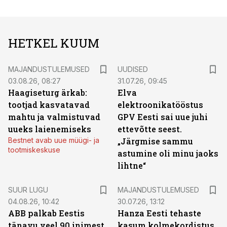
HETKEL KUUM
MAJANDUSTULEMUSED
UUDISED
03.08.26, 08:27
31.07.26, 09:45
Haagiseturg ärkab:
Elva
tootjad kasvatavad
elektroonikatööstus
mahtu ja valmistuvad
GPV Eesti sai uue juhi
uueks laienemiseks
ettevõtte seest.
Bestnet avab uue müügi- ja
„Järgmise sammu
tootmiskeskuse
astumine oli minu jaoks
lihtne“
SUUR LUGU
MAJANDUSTULEMUSED
04.08.26, 10:42
30.07.26, 13:12
ABB palkab Eestis
Hanza Eesti tehaste
tänavu veel 90 inimest.
kasum kolmekordistus