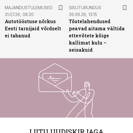
ST
MAJANDUSTULEMUSED
SISUTURUNDUS
31.07.26, 08:20
26.06.26, 13:15
Autotööstuse nõrkus
Tõstelahendused
Eesti tarnijaid võrdselt
peavad aitama vältida
ei tabanud
ettevõtete kõige
kallimat kulu –
seisakuid
LIITU UUDISKIRJAGA