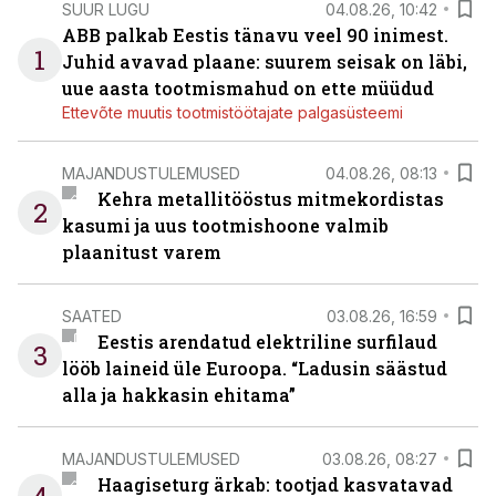
SUUR LUGU
04.08.26, 10:42
ABB palkab Eestis tänavu veel 90 inimest.
1
Juhid avavad plaane: suurem seisak on läbi,
uue aasta tootmismahud on ette müüdud
Ettevõte muutis tootmistöötajate palgasüsteemi
MAJANDUSTULEMUSED
04.08.26, 08:13
Kehra metallitööstus mitmekordistas
2
kasumi ja uus tootmishoone valmib
plaanitust varem
SAATED
03.08.26, 16:59
Eestis arendatud elektriline surfilaud
3
lööb laineid üle Euroopa. “Ladusin säästud
alla ja hakkasin ehitama”
MAJANDUSTULEMUSED
03.08.26, 08:27
Haagiseturg ärkab: tootjad kasvatavad
4