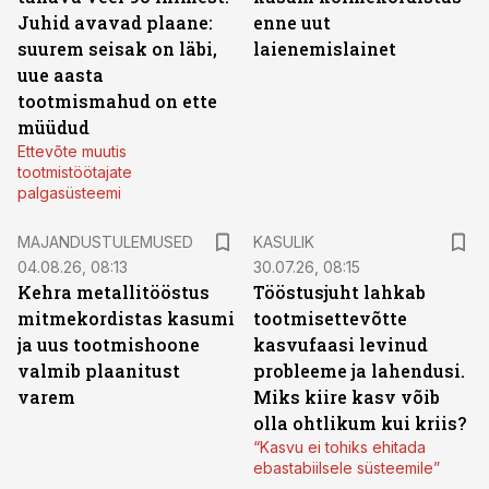
Juhid avavad plaane:
enne uut
suurem seisak on läbi,
laienemislainet
uue aasta
tootmismahud on ette
müüdud
Ettevõte muutis
tootmistöötajate
palgasüsteemi
MAJANDUSTULEMUSED
KASULIK
04.08.26, 08:13
30.07.26, 08:15
Kehra metallitööstus
Tööstusjuht lahkab
mitmekordistas kasumi
tootmisettevõtte
ja uus tootmishoone
kasvufaasi levinud
valmib plaanitust
probleeme ja lahendusi.
varem
Miks kiire kasv võib
olla ohtlikum kui kriis?
“Kasvu ei tohiks ehitada
ebastabiilsele süsteemile”