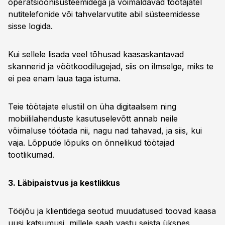
operatsioonisüsteemidega ja võimaldavad töötajatel
nutitelefonide või tahvelarvutite abil süsteemidesse
sisse logida.
Kui sellele lisada veel tõhusad kaasaskantavad
skannerid ja vöötkoodilugejad, siis on ilmselge, miks te
ei pea enam laua taga istuma.
Teie töötajate elustiil on üha digitaalsem ning
mobiililahenduste kasutuselevõtt annab neile
võimaluse töötada nii, nagu nad tahavad, ja siis, kui
vaja. Lõppude lõpuks on õnnelikud töötajad
tootlikumad.
3. Läbipaistvus ja kestlikkus
Tööjõu ja klientidega seotud muudatused toovad kaasa
uusi katsumusi, millele saab vastu seista üksnes