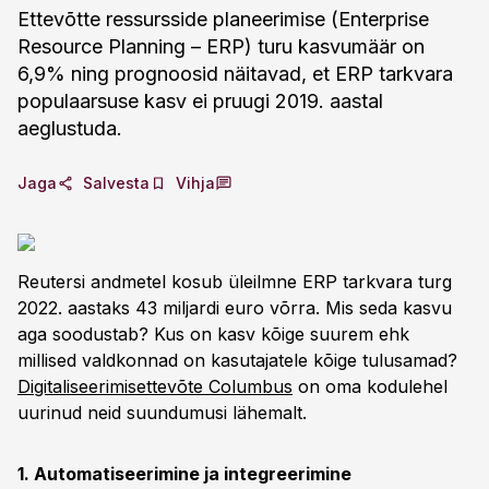
Ettevõtte ressursside planeerimise (Enterprise
Resource Planning – ERP) turu kasvumäär on
6,9% ning prognoosid näitavad, et ERP tarkvara
populaarsuse kasv ei pruugi 2019. aastal
aeglustuda.
Jaga
Salvesta
Vihja
Reutersi andmetel kosub üleilmne ERP tarkvara turg
2022. aastaks 43 miljardi euro võrra. Mis seda kasvu
aga soodustab? Kus on kasv kõige suurem ehk
millised valdkonnad on kasutajatele kõige tulusamad?
Digitaliseerimisettevõte Columbus
on oma kodulehel
uurinud neid suundumusi lähemalt.
1. Automatiseerimine ja integreerimine