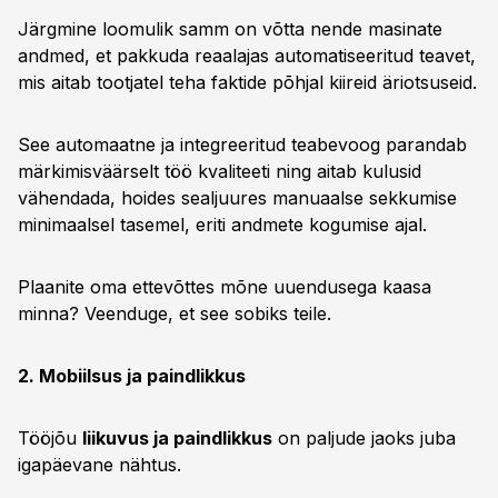
Järgmine loomulik samm on võtta nende masinate
andmed, et pakkuda reaalajas automatiseeritud teavet,
mis aitab tootjatel teha faktide põhjal kiireid äriotsuseid.
See automaatne ja integreeritud teabevoog parandab
märkimisväärselt töö kvaliteeti ning aitab kulusid
vähendada, hoides sealjuures manuaalse sekkumise
minimaalsel tasemel, eriti andmete kogumise ajal.
Plaanite oma ettevõttes mõne uuendusega kaasa
minna? Veenduge, et see sobiks teile.
2. Mobiilsus ja paindlikkus
Tööjõu
liikuvus ja paindlikkus
on paljude jaoks juba
igapäevane nähtus.