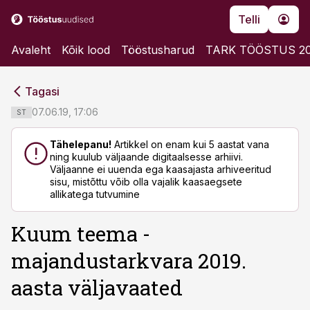
Telli
Avaleht
Kõik lood
Tööstusharud
TARK TÖÖSTUS 2
cebook
cebook
Tagasi
Twitter)
Twitter)
07.06.19, 17:06
ST
kedIn
kedIn
Tähelepanu!
Artikkel on enam kui 5 aastat vana
ning kuulub väljaande digitaalsesse arhiivi.
ail
ail
Väljaanne ei uuenda ega kaasajasta arhiveeritud
sisu, mistõttu võib olla vajalik kaasaegsete
k
k
allikatega tutvumine
Kuum teema -
majandustarkvara 2019.
aasta väljavaated