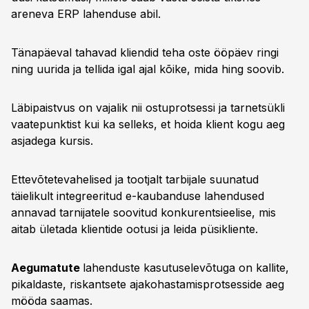
areneva ERP lahenduse abil.
Tänapäeval tahavad kliendid teha oste ööpäev ringi
ning uurida ja tellida igal ajal kõike, mida hing soovib.
Läbipaistvus on vajalik nii ostuprotsessi ja tarnetsükli
vaatepunktist kui ka selleks, et hoida klient kogu aeg
asjadega kursis.
Ettevõtetevahelised ja tootjalt tarbijale suunatud
täielikult integreeritud e-kaubanduse lahendused
annavad tarnijatele soovitud konkurentsieelise, mis
aitab ületada klientide ootusi ja leida püsikliente.
Aegumatute
lahenduste kasutuselevõtuga on kallite,
pikaldaste, riskantsete ajakohastamisprotsesside aeg
mööda saamas.