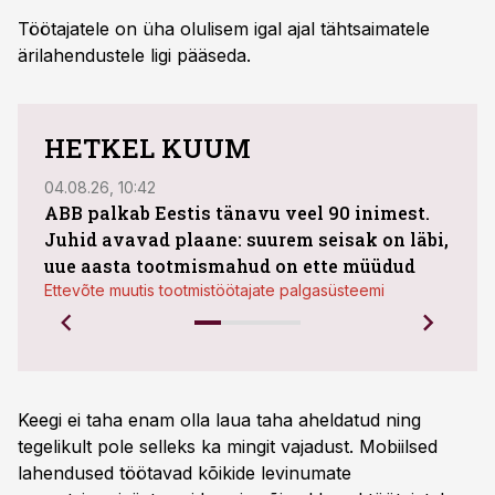
Töötajatele on üha olulisem igal ajal tähtsaimatele
ärilahendustele ligi pääseda.
HETKEL KUUM
04.08.26, 10:42
03.08
ABB palkab Eestis tänavu veel 90 inimest.
Juhid avavad plaane: suurem seisak on läbi,
maht
uue aasta tootmismahud on ette müüdud
Bestn
Ettevõte muutis tootmistöötajate palgasüsteemi
Keegi ei taha enam olla laua taha aheldatud ning
tegelikult pole selleks ka mingit vajadust. Mobiilsed
lahendused töötavad kõikide levinumate