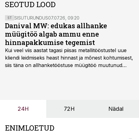
SEOTUD LOOD
SISUTURUNDUS
07.07.26, 09:20
ST
Danival MW: edukas allhanke
müügitöö algab ammu enne
hinnapakkumise tegemist
Kui veel viis aastat tagasi piisas metallitööstustel uue
kliendi leidmiseks heast hinnast ja mõnest kohtumisest,
siis täna on allhanketööstuse müügitöö muutunud
märksa pikemaks ja süsteemsemaks. Konkurents on
kasvanud, kliendid kaaluvad otsuseid põhjalikumalt
ning partnerit ei valita enam ainult tootmisvõimekuse
või hinnakirja järgi.
24H
72H
Nädal
ENIMLOETUD