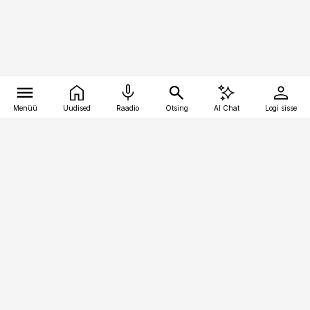
Menüü
Uudised
Raadio
Otsing
AI Chat
Logi sisse
Vana-Lõuna 39/1, 19094 Tallinn
(+372) 667 0111
toostusuudised@toostusuudised.ee
Telli
Reklaam
Firmast
Sisu kasutamisõigused
Ajakirjaniku