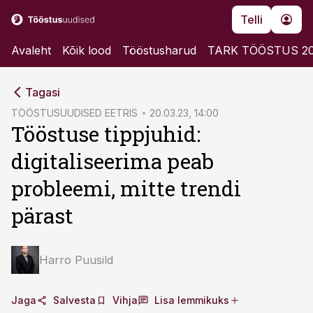
Telli
Avaleht
Kõik lood
Tööstusharud
TARK TÖÖSTUS 2
cebook
cebook
Tagasi
Twitter)
Twitter)
TÖÖSTUSUUDISED EETRIS
20.03.23, 14:00
Tööstuse tippjuhid:
kedIn
kedIn
digitaliseerima peab
ail
ail
probleemi, mitte trendi
k
k
pärast
Harro Puusild
Jaga
Salvesta
Vihja
Lisa lemmikuks