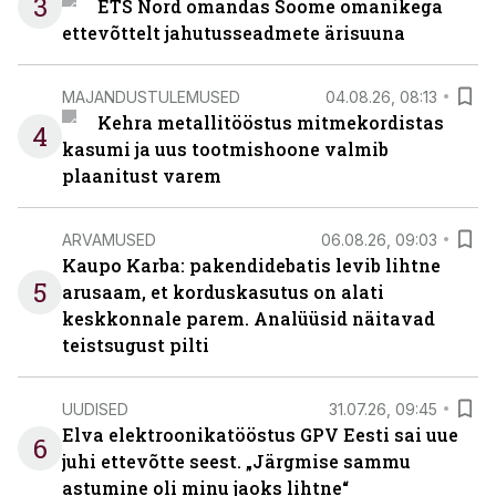
3
ETS Nord omandas Soome omanikega
ettevõttelt jahutusseadmete ärisuuna
MAJANDUSTULEMUSED
04.08.26, 08:13
Kehra metallitööstus mitmekordistas
4
kasumi ja uus tootmishoone valmib
plaanitust varem
ARVAMUSED
06.08.26, 09:03
Kaupo Karba: pakendidebatis levib lihtne
5
arusaam, et korduskasutus on alati
keskkonnale parem. Analüüsid näitavad
teistsugust pilti
UUDISED
31.07.26, 09:45
Elva elektroonikatööstus GPV Eesti sai uue
6
juhi ettevõtte seest. „Järgmise sammu
astumine oli minu jaoks lihtne“