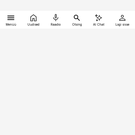
Menüü
Uudised
Raadio
Otsing
AI Chat
Logi sisse
Vana-Lõuna 39/1, 19094 Tallinn
(+372) 667 0111
toostusuudised@toostusuudised.ee
Telli
Reklaam
Firmast
Sisu kasutamisõigused
Ajakirjaniku
eetikakoodeks
Üldtingimused
Privaatsustingimused
Küpsiste poliitika
KKK