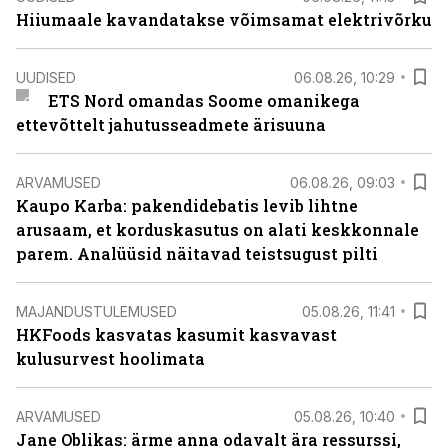
Hiiumaale kavandatakse võimsamat elektrivõrku
UUDISED
06.08.26, 10:29
ETS Nord omandas Soome omanikega
ettevõttelt jahutusseadmete ärisuuna
ARVAMUSED
06.08.26, 09:03
Kaupo Karba: pakendidebatis levib lihtne
arusaam, et korduskasutus on alati keskkonnale
parem. Analüüsid näitavad teistsugust pilti
MAJANDUSTULEMUSED
05.08.26, 11:41
HKFoods kasvatas kasumit kasvavast
kulusurvest hoolimata
ARVAMUSED
05.08.26, 10:40
Jane Oblikas: ärme anna odavalt ära ressurssi,