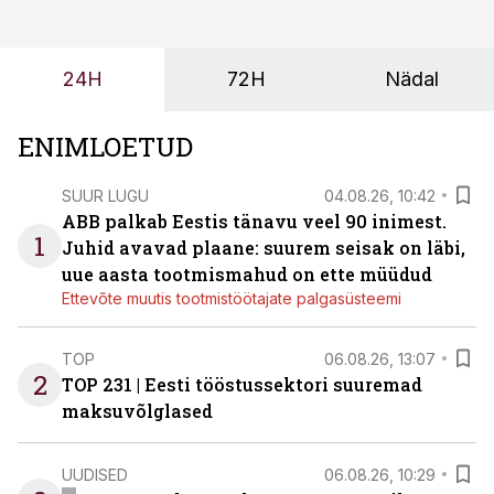
24H
72H
Nädal
ENIMLOETUD
SUUR LUGU
04.08.26, 10:42
ABB palkab Eestis tänavu veel 90 inimest.
1
Juhid avavad plaane: suurem seisak on läbi,
uue aasta tootmismahud on ette müüdud
Ettevõte muutis tootmistöötajate palgasüsteemi
TOP
06.08.26, 13:07
2
TOP 231 | Eesti tööstussektori suuremad
maksuvõlglased
UUDISED
06.08.26, 10:29