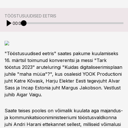
TÖÖSTUSUUDISED EETRIS
00:00
"Tööstusuudised eetris" saates pakume kuulamiseks
16. märtsil toimunud konverentsi ja messi "Tark
tööstus 2023" aruteluringi "Kuidas digitaliseerimisplaan
juhile "maha müüa"?", kus osalesid YOOK Productioni
juht Katre Kõvask, Harju Elekter Eesti tegevjuht Alvar
Sass ja Incap Estonia juht Margus Jakobson. Vestlust
juhib Aigar Vaigu.
Saate teises pooles on võimalik kuulata aga majandus-
ja kommunikatsiooniministeeriumi tööstusvaldkonna
juhi Andri Harani ettekannet sellest, milliseid võimalusi