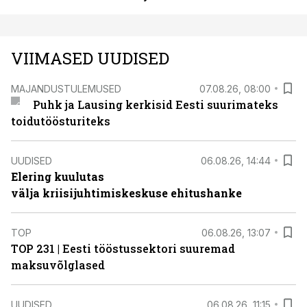
VIIMASED UUDISED
MAJANDUSTULEMUSED
07.08.26, 08:00
Puhk ja Lausing kerkisid Eesti suurimateks
toidutöösturiteks
UUDISED
06.08.26, 14:44
Elering kuulutas
välja kriisijuhtimiskeskuse ehitushanke
TOP
06.08.26, 13:07
TOP 231 | Eesti tööstussektori suuremad
maksuvõlglased
UUDISED
06.08.26, 11:15