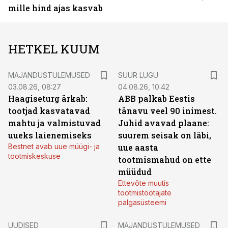
mille hind ajas kasvab
HETKEL KUUM
MAJANDUSTULEMUSED
SUUR LUGU
03.08.26, 08:27
04.08.26, 10:42
Haagiseturg ärkab:
ABB palkab Eestis
tootjad kasvatavad
tänavu veel 90 inimest.
mahtu ja valmistuvad
Juhid avavad plaane:
uueks laienemiseks
suurem seisak on läbi,
Bestnet avab uue müügi- ja
uue aasta
tootmiskeskuse
tootmismahud on ette
müüdud
Ettevõte muutis
tootmistöötajate
palgasüsteemi
UUDISED
MAJANDUSTULEMUSED