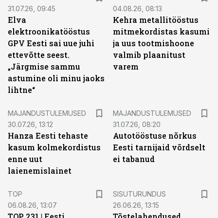
31.07.26, 09:45
04.08.26, 08:13
Elva
Kehra metallitööstus
elektroonikatööstus
mitmekordistas kasumi
GPV Eesti sai uue juhi
ja uus tootmishoone
ettevõtte seest.
valmib plaanitust
„Järgmise sammu
varem
astumine oli minu jaoks
lihtne“
MAJANDUSTULEMUSED
MAJANDUSTULEMUSED
30.07.26, 13:12
31.07.26, 08:20
Hanza Eesti tehaste
Autotööstuse nõrkus
kasum kolmekordistus
Eesti tarnijaid võrdselt
enne uut
ei tabanud
laienemislainet
ST
TOP
SISUTURUNDUS
06.08.26, 13:07
26.06.26, 13:15
TOP 231 | Eesti
Tõstelahendused