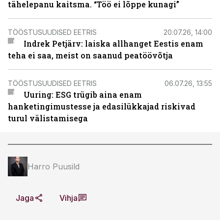
tähelepanu kaitsma. “Töö ei lõppe kunagi”
TÖÖSTUSUUDISED EETRIS
20.07.26, 14:00
Indrek Petjärv: laiska allhanget Eestis enam
teha ei saa, meist on saanud peatöövõtja
TÖÖSTUSUUDISED EETRIS
06.07.26, 13:55
Uuring: ESG trügib aina enam
hanketingimustesse ja edasilükkajad riskivad
turul välistamisega
Harro Puusild
Jaga
Vihja