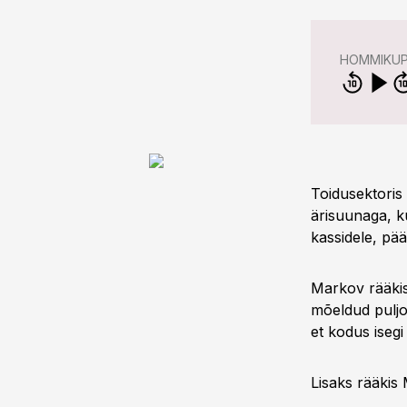
HOMMIKU
Toidusektoris
ärisuunaga, k
kassidele, pää
Markov rääki
mõeldud puljon
et kodus iseg
Lisaks rääkis 