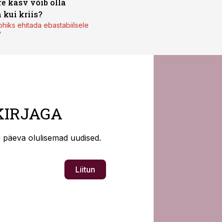
re kasv võib olla
 kui kriis?
ohiks ehitada ebastabiilsele
”
KIRJAGA
ti päeva olulisemad uudised.
Liitun