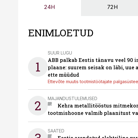
24H
72H
ENIMLOETUD
SUUR LUGU
ABB palkab Eestis tänavu veel 90 
1
plaane: suurem seisak on läbi, uue
ette müüdud
Ettevõte muutis tootmistöötajate palgasüste
MAJANDUSTULEMUSED
2
Kehra metallitööstus mitmekor
tootmishoone valmib plaanitust v
SAATED
3
Eestis arendatud elektriline sur