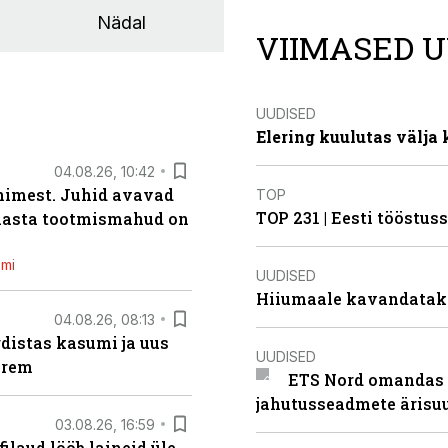
Nädal
VIIMASED U
UUDISED
Elering kuulutas välja
04.08.26, 10:42
inimest. Juhid avavad
TOP
TOP 231 | Eesti tööstu
 aasta tootmismahud on
emi
UUDISED
Hiiumaale kavandatak
04.08.26, 08:13
distas kasumi ja uus
UUDISED
arem
ETS Nord omandas 
jahutusseadmete ärisu
03.08.26, 16:59
filaud lööb laineid üle