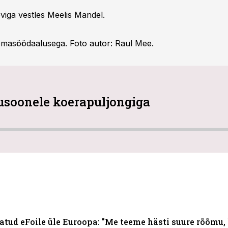
iga vestles Meelis Mandel.
omasöödaalusega. Foto autor: Raul Mee.
dusoonele koerapuljongiga
tud eFoile üle Euroopa: "Me teeme hästi suure rõõmu, 