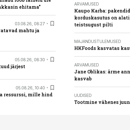
ARVAMUSED
hakkasin ehitama”
Kaupo Karba: pakendide
korduskasutus on alat
03.08.26, 08:27
teistsugust pilti
vatavad mahtu ja
MAJANDUSTULEMUSED
HKFoods kasvatas kas
05.08.26, 08:30
ARVAMUSED
uud järjest
Jane Oblikas: ärme anna
kasvab
05.08.26, 10:40
 ressurssi, mille hind
UUDISED
Tootmine vähenes juuni