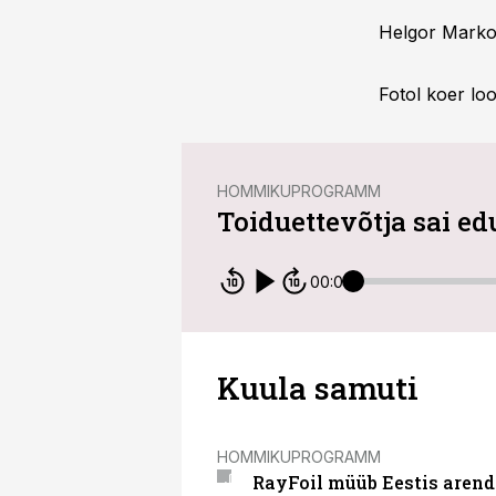
Helgor Markov
Fotol koer lo
HOMMIKUPROGRAMM
Toiduettevõtja sai e
00:00
Kuula samuti
HOMMIKUPROGRAMM
RayFoil müüb Eestis arenda