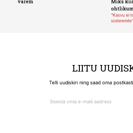
varem
Miks kii
ohtlikum
“Kasvu ei t
süsteemile
LIITU UUDIS
Telli uudiskiri ning saad oma postkas