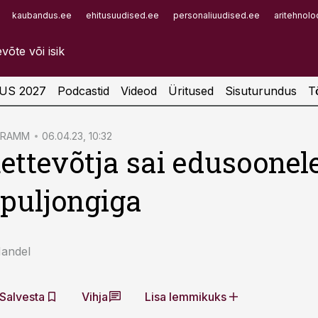
kaubandus.ee
ehitusuudised.ee
personaliuudised.ee
aritehnolo
Infopank
Radar
US 2027
Podcastid
Videod
Üritused
Sisuturundus
T
GRAMM
06.04.23, 10:32
ettevõtja sai edusoonel
puljongiga
Mandel
Salvesta
Vihja
Lisa lemmikuks