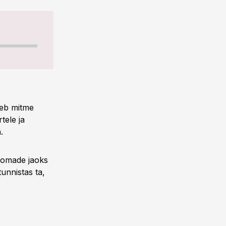
leb mitme
tele ja
a.
oomade jaoks
unnistas ta,
.