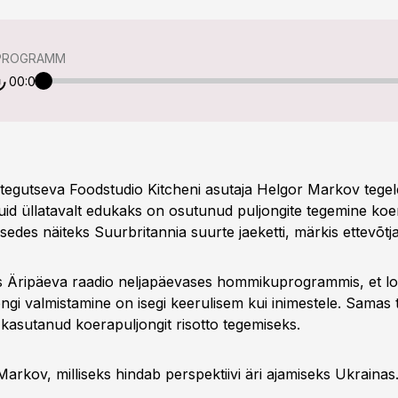
PROGRAMM
00:00
 tegutseva Foodstudio Kitcheni asutaja Helgor Markov tege
uid üllatavalt edukaks on osutunud puljongite tegemine koer
sedes näiteks Suurbritannia suurte jaeketti, märkis ettevõtj
s Äripäeva raadio neljapäevases hommikuprogrammis, et l
gi valmistamine on isegi keerulisem kui inimestele. Samas t
i kasutanud koerapuljongit risotto tegemiseks.
Markov, milliseks hindab perspektiivi äri ajamiseks Ukrainas