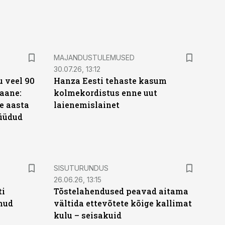
MAJANDUSTULEMUSED
30.07.26, 13:12
 veel 90
Hanza Eesti tehaste kasum
aane:
kolmekordistus enne uut
e aasta
laienemislainet
üüdud
e
ST
SISUTURUNDUS
26.06.26, 13:15
ti
Tõstelahendused peavad aitama
anud
vältida ettevõtete kõige kallimat
kulu – seisakuid