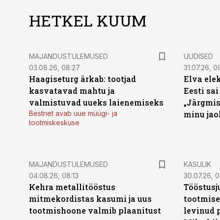
HETKEL KUUM
MAJANDUSTULEMUSED
UUDISED
03.08.26, 08:27
31.07.26, 0
Haagiseturg ärkab: tootjad
Elva ele
kasvatavad mahtu ja
Eesti sai
valmistuvad uueks laienemiseks
„Järgmis
Bestnet avab uue müügi- ja
minu jao
tootmiskeskuse
MAJANDUSTULEMUSED
KASULIK
04.08.26, 08:13
30.07.26, 0
Kehra metallitööstus
Tööstusj
mitmekordistas kasumi ja uus
tootmise
tootmishoone valmib plaanitust
levinud 