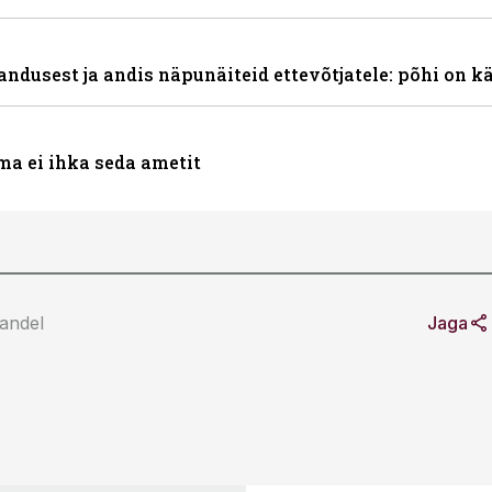
andusest ja andis näpunäiteid ettevõtjatele: põhi on k
ma ei ihka seda ametit
andel
Jaga