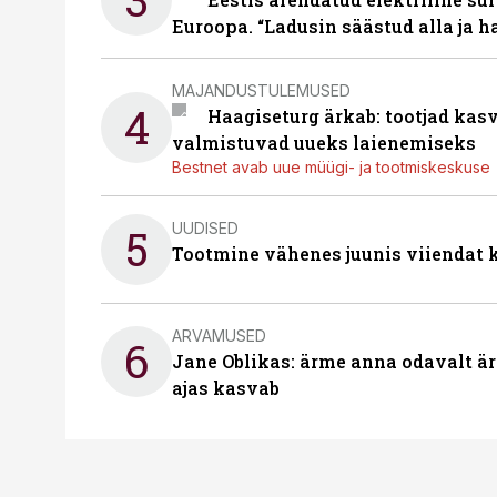
Euroopa. “Ladusin säästud alla ja 
MAJANDUSTULEMUSED
4
Haagiseturg ärkab: tootjad kas
valmistuvad uueks laienemiseks
Bestnet avab uue müügi- ja tootmiskeskuse
UUDISED
5
Tootmine vähenes juunis viiendat k
ARVAMUSED
6
Jane Oblikas: ärme anna odavalt ära
ajas kasvab