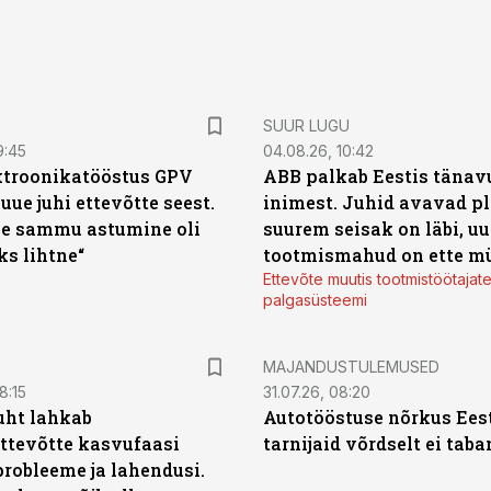
SUUR LUGU
9:45
04.08.26, 10:42
ktroonikatööstus GPV
ABB palkab Eestis tänavu
 uue juhi ettevõtte seest.
inimest. Juhid avavad pl
e sammu astumine oli
suurem seisak on läbi, uu
ks lihtne“
tootmismahud on ette m
Ettevõte muutis tootmistöötajat
palgasüsteemi
MAJANDUSTULEMUSED
8:15
31.07.26, 08:20
uht lahkab
Autotööstuse nõrkus Ees
ttevõtte kasvufaasi
tarnijaid võrdselt ei tab
probleeme ja lahendusi.