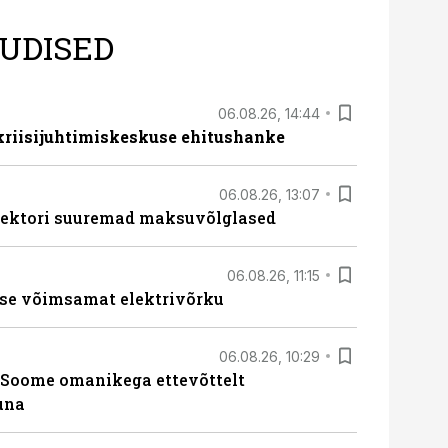
UDISED
06.08.26, 14:44
 kriisijuhtimiskeskuse ehitushanke
06.08.26, 13:07
ssektori suuremad maksuvõlglased
06.08.26, 11:15
se võimsamat elektrivõrku
06.08.26, 10:29
Soome omanikega ettevõttelt
una