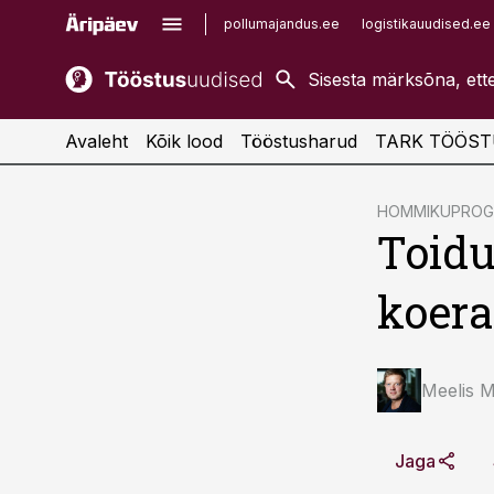
pollumajandus.ee
logistikauudised.ee
kaubandus.ee
imelineajalugu.ee
kinnisvarauudised.ee
imelineteadus.ee
Avaleht
Kõik lood
Tööstusharud
TARK TÖÖST
cebook
cebook
HOMMIKUPRO
Toidu
Twitter)
Twitter)
kedIn
kedIn
koera
ail
ail
k
k
Meelis 
Jaga