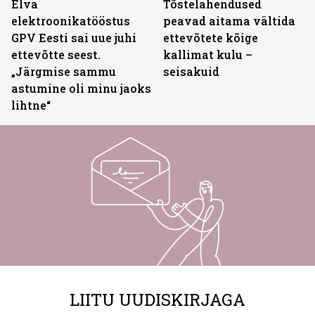
Elva
Tõstelahendused
elektroonikatööstus
peavad aitama vältida
GPV Eesti sai uue juhi
ettevõtete kõige
ettevõtte seest.
kallimat kulu –
„Järgmise sammu
seisakuid
astumine oli minu jaoks
lihtne“
LIITU UUDISKIRJAGA