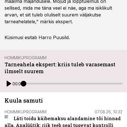
maailma majandusele. Mõjud ja lõpptulemus on
sellised, mida me täna veel ei näe, aga ma isiklikult
arvan, et siit tuleb oluliselt suurem väljakutse
tarneahelatele," märkis ekspert.
Küsimusi esitab Harro Puusild.
HOMMIKUPROGRAMM
Tarneahela ekspert: kriis tuleb varasemast
ilmselt suurem
00:00
Kuula samuti
HOMMIKUPROGRAMM
07.08.26, 10:32
Läti toidu käibemaksu alandamine tõi hinnad
alla. Analüütik: riik teeb seal tugevat kontrolli