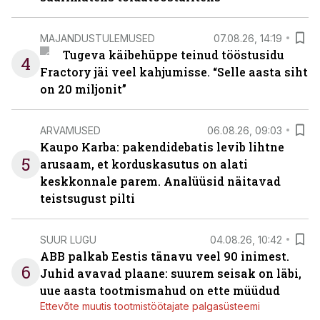
MAJANDUSTULEMUSED
07.08.26, 14:19
Tugeva käibehüppe teinud tööstusidu
4
Fractory jäi veel kahjumisse. “Selle aasta siht
on 20 miljonit”
ARVAMUSED
06.08.26, 09:03
Kaupo Karba: pakendidebatis levib lihtne
5
arusaam, et korduskasutus on alati
keskkonnale parem. Analüüsid näitavad
teistsugust pilti
SUUR LUGU
04.08.26, 10:42
ABB palkab Eestis tänavu veel 90 inimest.
6
Juhid avavad plaane: suurem seisak on läbi,
uue aasta tootmismahud on ette müüdud
Ettevõte muutis tootmistöötajate palgasüsteemi