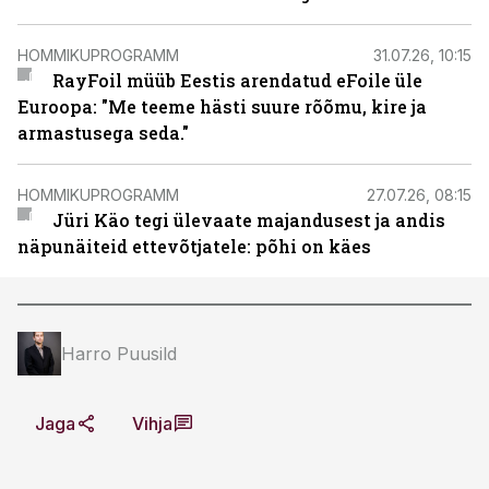
HOMMIKUPROGRAMM
31.07.26, 10:15
RayFoil müüb Eestis arendatud eFoile üle
Euroopa: "Me teeme hästi suure rõõmu, kire ja
armastusega seda."
HOMMIKUPROGRAMM
27.07.26, 08:15
Jüri Käo tegi ülevaate majandusest ja andis
näpunäiteid ettevõtjatele: põhi on käes
Harro Puusild
Jaga
Vihja