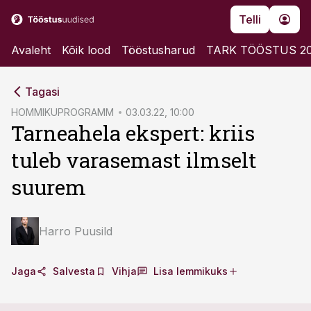
Telli
Avaleht
Kõik lood
Tööstusharud
TARK TÖÖSTUS 2
cebook
cebook
Tagasi
Twitter)
Twitter)
HOMMIKUPROGRAMM
03.03.22, 10:00
Tarneahela ekspert: kriis
kedIn
kedIn
tuleb varasemast ilmselt
ail
ail
suurem
k
k
Harro Puusild
Jaga
Salvesta
Vihja
Lisa lemmikuks