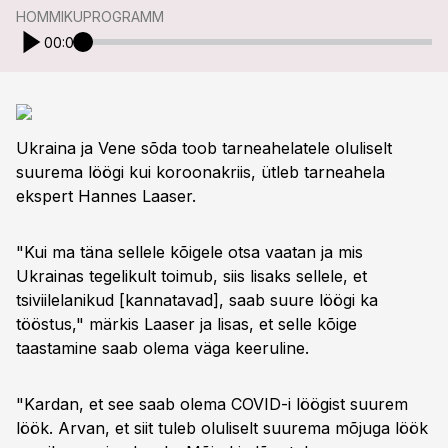
HOMMIKUPROGRAMM
00:00
Ukraina ja Vene sõda toob tarneahelatele oluliselt
suurema löögi kui koroonakriis, ütleb tarneahela
ekspert Hannes Laaser.
"Kui ma täna sellele kõigele otsa vaatan ja mis
Ukrainas tegelikult toimub, siis lisaks sellele, et
tsiviilelanikud [kannatavad], saab suure löögi ka
tööstus," märkis Laaser ja lisas, et selle kõige
taastamine saab olema väga keeruline.
"Kardan, et see saab olema COVID-i löögist suurem
löök. Arvan, et siit tuleb oluliselt suurema mõjuga löök