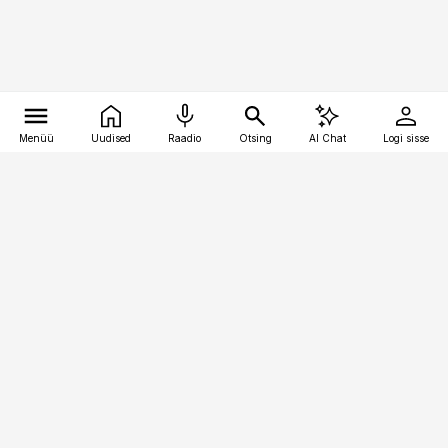
Menüü
Uudised
Raadio
Otsing
AI Chat
Logi sisse
Vana-Lõuna 39/1, 19094 Tallinn
(+372) 667 0111
toostusuudised@toostusuudised.ee
Telli
Reklaam
Firmast
Sisu kasutamisõigused
Ajakirjaniku
eetikakoodeks