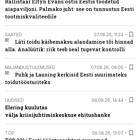
Rallistaar Elfyn Evans ostis Eestis toodetud
aiapaviljoni. Palmako juht: see on tunnustus Eesti
tootmiskvaliteedile
SAATED
07.08.26, 11:24
Läti toidu käibemaksu alandamine tõi hinnad
alla. Analüütik: riik teeb seal tugevat kontrolli
MAJANDUSTULEMUSED
07.08.26, 08:00
Puhk ja Lausing kerkisid Eesti suurimateks
toidutöösturiteks
UUDISED
06.08.26, 14:44
Elering kuulutas
välja kriisijuhtimiskeskuse ehitushanke
TOP
06.08.26, 13:07