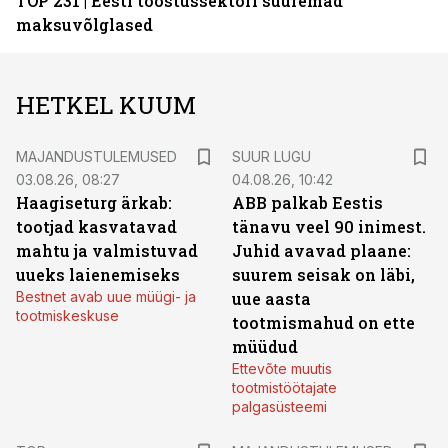
TOP 231 | Eesti tööstussektori suuremad
maksuvõlglased
HETKEL KUUM
MAJANDUSTULEMUSED
SUUR LUGU
03.08.26, 08:27
04.08.26, 10:42
Haagiseturg ärkab:
ABB palkab Eestis
tootjad kasvatavad
tänavu veel 90 inimest.
mahtu ja valmistuvad
Juhid avavad plaane:
uueks laienemiseks
suurem seisak on läbi,
Bestnet avab uue müügi- ja
uue aasta
tootmiskeskuse
tootmismahud on ette
müüdud
Ettevõte muutis
tootmistöötajate
palgasüsteemi