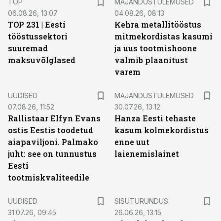
TOP
MAJANDUSTULEMUSED
06.08.26, 13:07
04.08.26, 08:13
TOP 231 | Eesti
Kehra metallitööstus
tööstussektori
mitmekordistas kasumi
suuremad
ja uus tootmishoone
maksuvõlglased
valmib plaanitust
varem
UUDISED
MAJANDUSTULEMUSED
07.08.26, 11:52
30.07.26, 13:12
Rallistaar Elfyn Evans
Hanza Eesti tehaste
ostis Eestis toodetud
kasum kolmekordistus
aiapaviljoni. Palmako
enne uut
juht: see on tunnustus
laienemislainet
Eesti
tootmiskvaliteedile
ST
UUDISED
SISUTURUNDUS
31.07.26, 09:45
26.06.26, 13:15