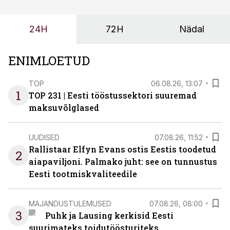
24H
72H
Nädal
ENIMLOETUD
TOP
06.08.26, 13:07
1
TOP 231 | Eesti tööstussektori suuremad
maksuvõlglased
UUDISED
07.08.26, 11:52
Rallistaar Elfyn Evans ostis Eestis toodetud
2
aiapaviljoni. Palmako juht: see on tunnustus
Eesti tootmiskvaliteedile
MAJANDUSTULEMUSED
07.08.26, 08:00
3
Puhk ja Lausing kerkisid Eesti
suurimateks toidutöösturiteks