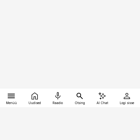
Menüü
Uudised
Raadio
Otsing
AI Chat
Logi sisse
Vana-Lõuna 39/1, 19094 Tallinn
(+372) 667 0111