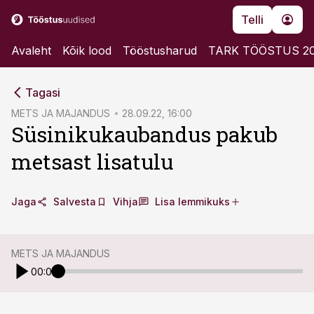
Telli
Avaleht
Kõik lood
Tööstusharud
TARK TÖÖSTUS 2
cebook
cebook
Tagasi
Twitter)
Twitter)
METS JA MAJANDUS
28.09.22, 16:00
Süsinikukaubandus pakub
kedIn
kedIn
metsast lisatulu
ail
ail
k
k
Jaga
Salvesta
Vihja
Lisa lemmikuks
METS JA MAJANDUS
00:00