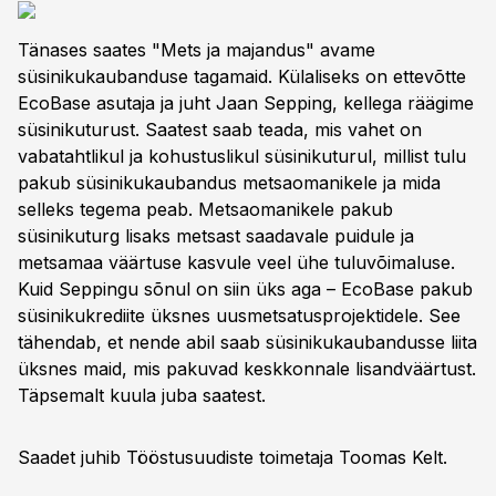
Tänases saates "Mets ja majandus" avame
süsinikukaubanduse tagamaid. Külaliseks on ettevõtte
EcoBase asutaja ja juht Jaan Sepping, kellega räägime
süsinikuturust. Saatest saab teada, mis vahet on
vabatahtlikul ja kohustuslikul süsinikuturul, millist tulu
pakub süsinikukaubandus metsaomanikele ja mida
selleks tegema peab. Metsaomanikele pakub
süsinikuturg lisaks metsast saadavale puidule ja
metsamaa väärtuse kasvule veel ühe tuluvõimaluse.
Kuid Seppingu sõnul on siin üks aga – EcoBase pakub
süsinikukrediite üksnes uusmetsatusprojektidele. See
tähendab, et nende abil saab süsinikukaubandusse liita
üksnes maid, mis pakuvad keskkonnale lisandväärtust.
Täpsemalt kuula juba saatest.
Saadet juhib Tööstusuudiste toimetaja Toomas Kelt.