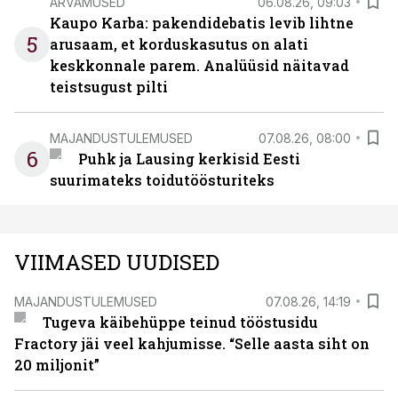
ARVAMUSED
06.08.26, 09:03
Kaupo Karba: pakendidebatis levib lihtne
5
arusaam, et korduskasutus on alati
keskkonnale parem. Analüüsid näitavad
teistsugust pilti
MAJANDUSTULEMUSED
07.08.26, 08:00
6
Puhk ja Lausing kerkisid Eesti
suurimateks toidutöösturiteks
VIIMASED UUDISED
MAJANDUSTULEMUSED
07.08.26, 14:19
Tugeva käibehüppe teinud tööstusidu
Fractory jäi veel kahjumisse. “Selle aasta siht on
20 miljonit”