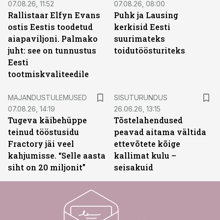
07.08.26, 11:52
07.08.26, 08:00
Rallistaar Elfyn Evans
Puhk ja Lausing
ostis Eestis toodetud
kerkisid Eesti
aiapaviljoni. Palmako
suurimateks
juht: see on tunnustus
toidutöösturiteks
Eesti
tootmiskvaliteedile
ST
MAJANDUSTULEMUSED
SISUTURUNDUS
07.08.26, 14:19
26.06.26, 13:15
Tugeva käibehüppe
Tõstelahendused
teinud tööstusidu
peavad aitama vältida
Fractory jäi veel
ettevõtete kõige
kahjumisse. “Selle aasta
kallimat kulu –
siht on 20 miljonit”
seisakuid