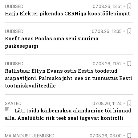
UUDISED
07.08.26, 13:51
Harju Elekter pikendas CERNiga koostöölepingut
UUDISED
07.08.26, 13:35
Enefit avas Poolas oma seni suurima
päikesepargi
UUDISED
07.08.26, 11:52
Rallistaar Elfyn Evans ostis Eestis toodetud
aiapaviljoni. Palmako juht: see on tunnustus Eesti
tootmiskvaliteedile
SAATED
07.08.26, 11:24
Läti toidu käibemaksu alandamine tõi hinnad
alla. Analüütik: riik teeb seal tugevat kontrolli
MAJANDUSTULEMUSED
07.08.26, 08:00