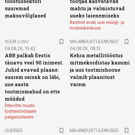
tööstussektori
tootjad kasvatavad
suuremad
mahtu ja valmistuvad
maksuvõlglased
uueks laienemiseks
Bestnet avab uue müügi- ja
tootmiskeskuse
SUUR LUGU
MAJANDUSTULEMUSED
04.08.26, 10:42
04.08.26, 08:13
ABB palkab Eestis
Kehra metallitööstus
tänavu veel 90 inimest.
mitmekordistas kasumi
Juhid avavad plaane:
ja uus tootmishoone
suurem seisak on läbi,
valmib plaanitust
uue aasta
varem
tootmismahud on ette
müüdud
Ettevõte muutis
tootmistöötajate
palgasüsteemi
UUDISED
MAJANDUSTULEMUSED