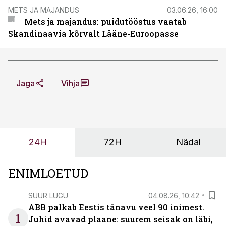
METS JA MAJANDUS
03.06.26, 16:00
Mets ja majandus: puidutööstus vaatab
Skandinaavia kõrvalt Lääne-Euroopasse
Jaga
Vihja
24H
72H
Nädal
ENIMLOETUD
SUUR LUGU
04.08.26, 10:42
ABB palkab Eestis tänavu veel 90 inimest.
1
Juhid avavad plaane: suurem seisak on läbi,