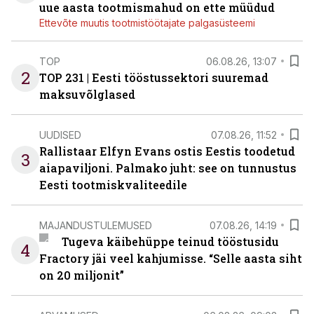
uue aasta tootmismahud on ette müüdud
Ettevõte muutis tootmistöötajate palgasüsteemi
TOP
06.08.26, 13:07
2
TOP 231 | Eesti tööstussektori suuremad
maksuvõlglased
UUDISED
07.08.26, 11:52
Rallistaar Elfyn Evans ostis Eestis toodetud
3
aiapaviljoni. Palmako juht: see on tunnustus
Eesti tootmiskvaliteedile
MAJANDUSTULEMUSED
07.08.26, 14:19
Tugeva käibehüppe teinud tööstusidu
4
Fractory jäi veel kahjumisse. “Selle aasta siht
on 20 miljonit”