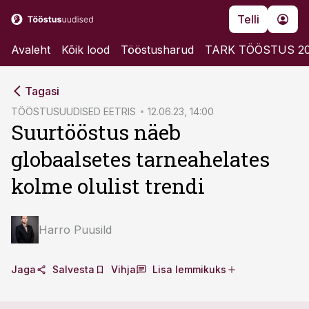
Telli
Avaleht
Kõik lood
Tööstusharud
TARK TÖÖSTUS 2
cebook
cebook
Tagasi
Twitter)
Twitter)
TÖÖSTUSUUDISED EETRIS
12.06.23, 14:00
Suurtööstus näeb
kedIn
kedIn
globaalsetes tarneahelates
ail
ail
kolme olulist trendi
k
k
Harro Puusild
Jaga
Salvesta
Vihja
Lisa lemmikuks