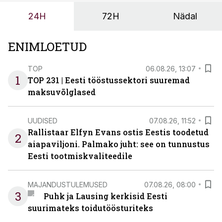
24H
72H
Nädal
ENIMLOETUD
TOP
06.08.26, 13:07
1
TOP 231 | Eesti tööstussektori suuremad
maksuvõlglased
UUDISED
07.08.26, 11:52
Rallistaar Elfyn Evans ostis Eestis toodetud
2
aiapaviljoni. Palmako juht: see on tunnustus
Eesti tootmiskvaliteedile
MAJANDUSTULEMUSED
07.08.26, 08:00
3
Puhk ja Lausing kerkisid Eesti
suurimateks toidutöösturiteks