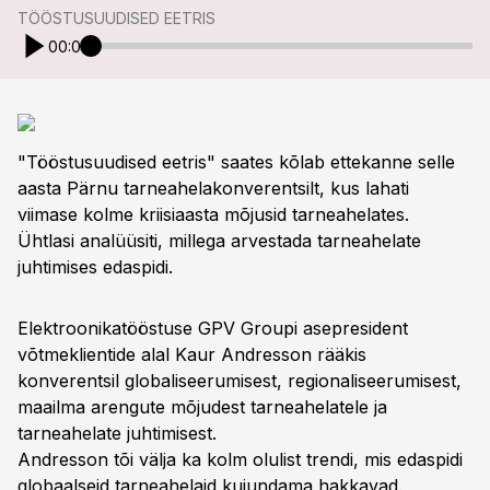
TÖÖSTUSUUDISED EETRIS
00:00
"Tööstusuudised eetris" saates kõlab ettekanne selle
aasta Pärnu tarneahelakonverentsilt, kus lahati
viimase kolme kriisiaasta mõjusid tarneahelates.
Ühtlasi analüüsiti, millega arvestada tarneahelate
juhtimises edaspidi.
Elektroonikatööstuse GPV Groupi asepresident
võtmeklientide alal Kaur Andresson rääkis
konverentsil globaliseerumisest, regionaliseerumisest,
maailma arengute mõjudest tarneahelatele ja
tarneahelate juhtimisest.
Andresson tõi välja ka kolm olulist trendi, mis edaspidi
globaalseid tarneahelaid kujundama hakkavad.