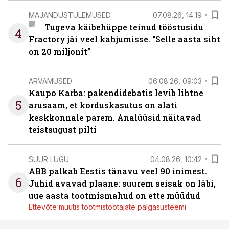
MAJANDUSTULEMUSED
07.08.26, 14:19
Tugeva käibehüppe teinud tööstusidu
4
Fractory jäi veel kahjumisse. “Selle aasta siht
on 20 miljonit”
ARVAMUSED
06.08.26, 09:03
Kaupo Karba: pakendidebatis levib lihtne
5
arusaam, et korduskasutus on alati
keskkonnale parem. Analüüsid näitavad
teistsugust pilti
SUUR LUGU
04.08.26, 10:42
ABB palkab Eestis tänavu veel 90 inimest.
6
Juhid avavad plaane: suurem seisak on läbi,
uue aasta tootmismahud on ette müüdud
Ettevõte muutis tootmistöötajate palgasüsteemi