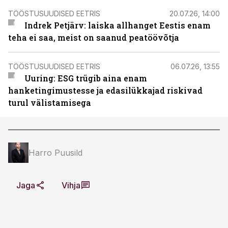
TÖÖSTUSUUDISED EETRIS
20.07.26, 14:00
Indrek Petjärv: laiska allhanget Eestis enam
teha ei saa, meist on saanud peatöövõtja
TÖÖSTUSUUDISED EETRIS
06.07.26, 13:55
Uuring: ESG trügib aina enam
hanketingimustesse ja edasilükkajad riskivad
turul välistamisega
Harro Puusild
Jaga
Vihja