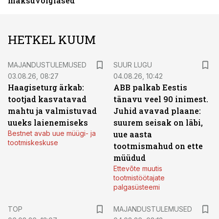
maksuvõlglased
HETKEL KUUM
MAJANDUSTULEMUSED
SUUR LUGU
03.08.26, 08:27
04.08.26, 10:42
Haagiseturg ärkab:
ABB palkab Eestis
tootjad kasvatavad
tänavu veel 90 inimest.
mahtu ja valmistuvad
Juhid avavad plaane:
uueks laienemiseks
suurem seisak on läbi,
Bestnet avab uue müügi- ja
uue aasta
tootmiskeskuse
tootmismahud on ette
müüdud
Ettevõte muutis
tootmistöötajate
palgasüsteemi
TOP
MAJANDUSTULEMUSED