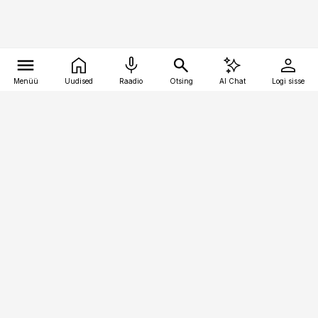
Menüü
Uudised
Raadio
Otsing
AI Chat
Logi sisse
Vana-Lõuna 39/1, 19094 Tallinn
(+372) 667 0111
toostusuudised@toostusuudised.ee
Telli
Reklaam
Firmast
Sisu kasutamisõigused
Ajakirjaniku
eetikakoodeks
Üldtingimused
Privaatsustingimused