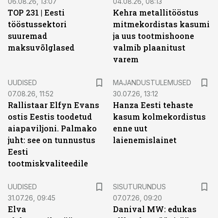
06.08.26, 13:07
04.08.26, 08:13
TOP 231 | Eesti
Kehra metallitööstus
tööstussektori
mitmekordistas kasumi
suuremad
ja uus tootmishoone
maksuvõlglased
valmib plaanitust
varem
UUDISED
MAJANDUSTULEMUSED
07.08.26, 11:52
30.07.26, 13:12
Rallistaar Elfyn Evans
Hanza Eesti tehaste
ostis Eestis toodetud
kasum kolmekordistus
aiapaviljoni. Palmako
enne uut
juht: see on tunnustus
laienemislainet
Eesti
tootmiskvaliteedile
ST
UUDISED
SISUTURUNDUS
31.07.26, 09:45
07.07.26, 09:20
Elva
Danival MW: edukas