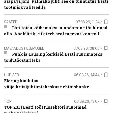
aiapaviljoni. Palmako juht: see on tunnustus Eesti
tootmiskvaliteedile
SAATED
07.08.26, 11:24
Läti toidu käibemaksu alandamine tõi hinnad
alla. Analüütik: riik teeb seal tugevat kontrolli
MAJANDUSTULEMUSED
07.08.26, 08:00
Puhk ja Lausing kerkisid Eesti suurimateks
toidutöösturiteks
UUDISED
06.08.26, 14:44
Elering kuulutas
välja kriisijuhtimiskeskuse ehitushanke
TOP
06.08.26, 13:07
TOP 231 | Eesti tööstussektori suuremad