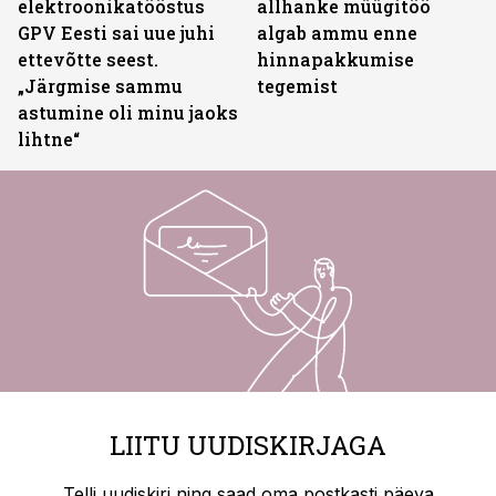
elektroonikatööstus
allhanke müügitöö
GPV Eesti sai uue juhi
algab ammu enne
ettevõtte seest.
hinnapakkumise
„Järgmise sammu
tegemist
astumine oli minu jaoks
lihtne“
LIITU UUDISKIRJAGA
Telli uudiskiri ning saad oma postkasti päeva