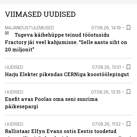
VIIMASED UUDISED
MAJANDUSTULEMUSED
07.08.26, 14:19
Tugeva käibehüppe teinud tööstusidu
Fractory jäi veel kahjumisse. “Selle aasta siht on
20 miljonit”
UUDISED
07.08.26, 13:51
Harju Elekter pikendas CERNiga koostöölepingut
UUDISED
07.08.26, 13:35
Enefit avas Poolas oma seni suurima
päikesepargi
UUDISED
07.08.26, 11:52
Rallistaar Elfyn Evans ostis Eestis toodetud