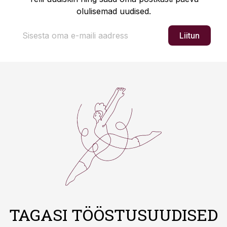
olulisemad uudised.
Liitun
TAGASI TÖÖSTUSUUDISED