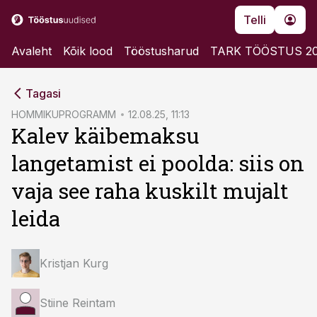
Telli
Avaleht
Kõik lood
Tööstusharud
TARK TÖÖSTUS 2
cebook
cebook
Tagasi
Twitter)
Twitter)
HOMMIKUPROGRAMM
12.08.25, 11:13
Kalev käibemaksu
kedIn
kedIn
langetamist ei poolda: siis on
ail
ail
vaja see raha kuskilt mujalt
k
k
leida
Kristjan Kurg
Stiine Reintam