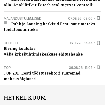
alla. Analüütik: riik teeb seal tugevat kontrolli
MAJANDUSTULEMUSED
07.08.26, 08:00
Puhk ja Lausing kerkisid Eesti suurimateks
toidutöösturiteks
UUDISED
06.08.26, 14:44
Elering kuulutas
välja kriisijuhtimiskeskuse ehitushanke
TOP
06.08.26, 13:07
TOP 231 | Eesti tööstussektori suuremad
maksuvõlglased
HETKEL KUUM