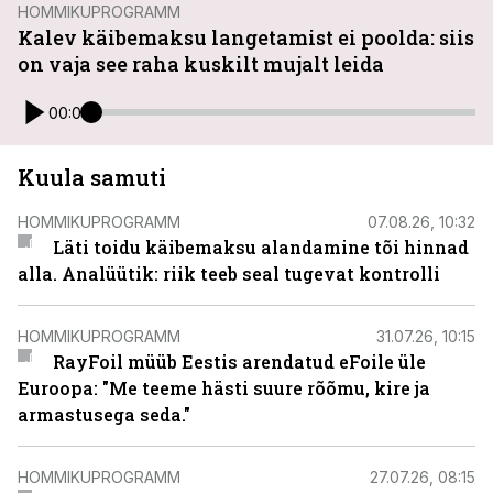
HOMMIKUPROGRAMM
Kalev käibemaksu langetamist ei poolda: siis
on vaja see raha kuskilt mujalt leida
00:00
Kuula samuti
HOMMIKUPROGRAMM
07.08.26, 10:32
Läti toidu käibemaksu alandamine tõi hinnad
alla. Analüütik: riik teeb seal tugevat kontrolli
HOMMIKUPROGRAMM
31.07.26, 10:15
RayFoil müüb Eestis arendatud eFoile üle
Euroopa: "Me teeme hästi suure rõõmu, kire ja
armastusega seda."
HOMMIKUPROGRAMM
27.07.26, 08:15