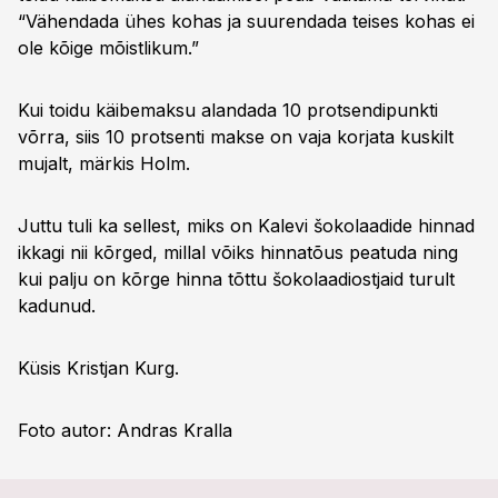
“Vähendada ühes kohas ja suurendada teises kohas ei
ole kõige mõistlikum.”
Kui toidu käibemaksu alandada 10 protsendipunkti
võrra, siis 10 protsenti makse on vaja korjata kuskilt
mujalt, märkis Holm.
Juttu tuli ka sellest, miks on Kalevi šokolaadide hinnad
ikkagi nii kõrged, millal võiks hinnatõus peatuda ning
kui palju on kõrge hinna tõttu šokolaadiostjaid turult
kadunud.
Küsis Kristjan Kurg.
Foto autor: Andras Kralla