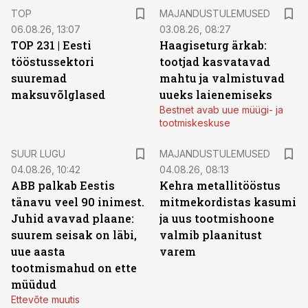
TOP
MAJANDUSTULEMUSED
06.08.26, 13:07
03.08.26, 08:27
TOP 231 | Eesti
Haagiseturg ärkab:
tööstussektori
tootjad kasvatavad
suuremad
mahtu ja valmistuvad
maksuvõlglased
uueks laienemiseks
Bestnet avab uue müügi- ja
tootmiskeskuse
SUUR LUGU
MAJANDUSTULEMUSED
04.08.26, 10:42
04.08.26, 08:13
ABB palkab Eestis
Kehra metallitööstus
tänavu veel 90 inimest.
mitmekordistas kasumi
Juhid avavad plaane:
ja uus tootmishoone
suurem seisak on läbi,
valmib plaanitust
uue aasta
varem
tootmismahud on ette
müüdud
Ettevõte muutis