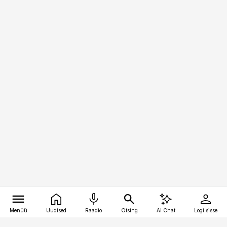
Menüü
Uudised
Raadio
Otsing
AI Chat
Logi sisse