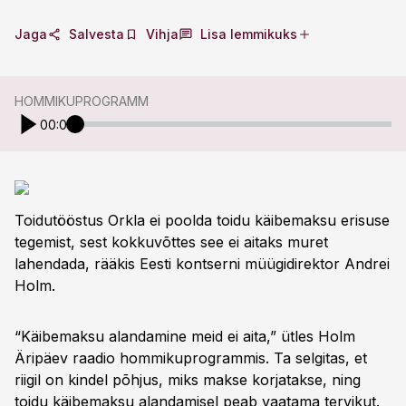
Jaga
Salvesta
Vihja
Lisa lemmikuks
HOMMIKUPROGRAMM
00:00
Toidutööstus Orkla ei poolda toidu käibemaksu erisuse
tegemist, sest kokkuvõttes see ei aitaks muret
lahendada, rääkis Eesti kontserni müügidirektor Andrei
Holm.
“Käibemaksu alandamine meid ei aita,” ütles Holm
Äripäev raadio hommikuprogrammis. Ta selgitas, et
riigil on kindel põhjus, miks makse korjatakse, ning
toidu käibemaksu alandamisel peab vaatama tervikut.