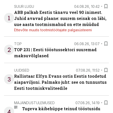
SUUR LUGU
04.08.26, 10:42
ABB palkab Eestis tänavu veel 90 inimest.
1
Juhid avavad plaane: suurem seisak on läbi,
uue aasta tootmismahud on ette müüdud
Ettevõte muutis tootmistöötajate palgasüsteemi
TOP
06.08.26, 13:07
2
TOP 231 | Eesti tööstussektori suuremad
maksuvõlglased
UUDISED
07.08.26, 11:52
Rallistaar Elfyn Evans ostis Eestis toodetud
3
aiapaviljoni. Palmako juht: see on tunnustus
Eesti tootmiskvaliteedile
MAJANDUSTULEMUSED
07.08.26, 14:19
Tugeva käibehüppe teinud tööstusidu
4