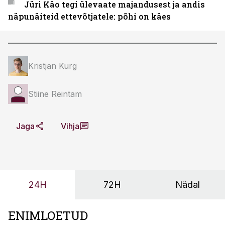
Jüri Käo tegi ülevaate majandusest ja andis
näpunäiteid ettevõtjatele: põhi on käes
Kristjan Kurg
Stiine Reintam
Jaga
Vihja
24H
72H
Nädal
ENIMLOETUD