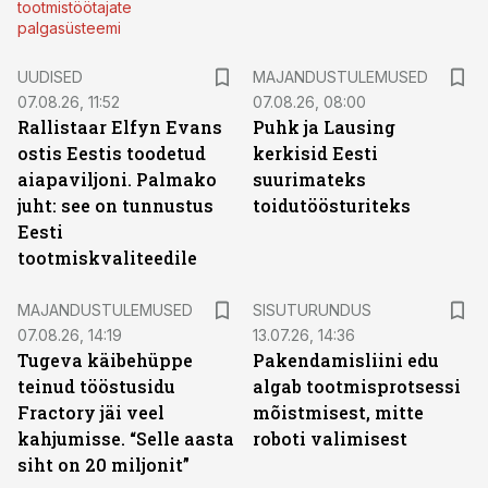
tootmistöötajate
palgasüsteemi
UUDISED
MAJANDUSTULEMUSED
07.08.26, 11:52
07.08.26, 08:00
Rallistaar Elfyn Evans
Puhk ja Lausing
ostis Eestis toodetud
kerkisid Eesti
aiapaviljoni. Palmako
suurimateks
juht: see on tunnustus
toidutöösturiteks
Eesti
tootmiskvaliteedile
ST
MAJANDUSTULEMUSED
SISUTURUNDUS
07.08.26, 14:19
13.07.26, 14:36
Tugeva käibehüppe
Pakendamisliini edu
teinud tööstusidu
algab tootmisprotsessi
Fractory jäi veel
mõistmisest, mitte
kahjumisse. “Selle aasta
roboti valimisest
siht on 20 miljonit”