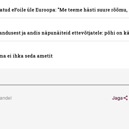
tud eFoile üle Euroopa: "Me teeme hästi suure rõõmu, 
andusest ja andis näpunäiteid ettevõtjatele: põhi on k
ma ei ihka seda ametit
andel
Jaga