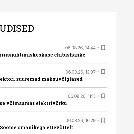
UDISED
06.08.26, 14:44
 kriisijuhtimiskeskuse ehitushanke
06.08.26, 13:07
ssektori suuremad maksuvõlglased
06.08.26, 11:15
se võimsamat elektrivõrku
06.08.26, 10:29
Soome omanikega ettevõttelt