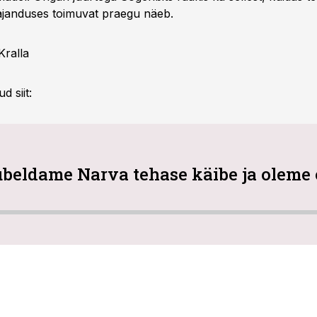
 majanduses toimuvat praegu näeb.
Kralla
d siit:
beldame Narva tehase käibe ja oleme 