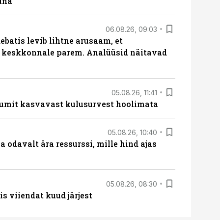
una
06.08.26, 09:03
batis levib lihtne arusaam, et
i keskkonnale parem. Analüüsid näitavad
05.08.26, 11:41
umit kasvavast kulusurvest hoolimata
05.08.26, 10:40
 odavalt ära ressurssi, mille hind ajas
05.08.26, 08:30
s viiendat kuud järjest