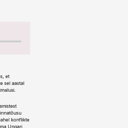
s, et
e sel aastal
imalusi.
amistest
hinnatõusu
ahel konflikte
tema Ungari