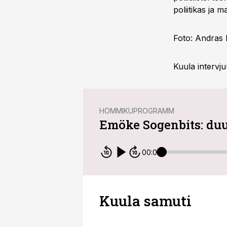
poliitikas ja
Foto: Andras 
Kuula intervjuu
HOMMIKUPROGRAMM
Emöke Sogenbits: duu
00:00
Kuula samuti