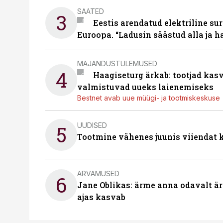
SAATED
3
Eestis arendatud elektriline sur
Euroopa. “Ladusin säästud alla ja 
MAJANDUSTULEMUSED
4
Haagiseturg ärkab: tootjad kas
valmistuvad uueks laienemiseks
Bestnet avab uue müügi- ja tootmiskeskuse
UUDISED
5
Tootmine vähenes juunis viiendat k
ARVAMUSED
6
Jane Oblikas: ärme anna odavalt ära
ajas kasvab