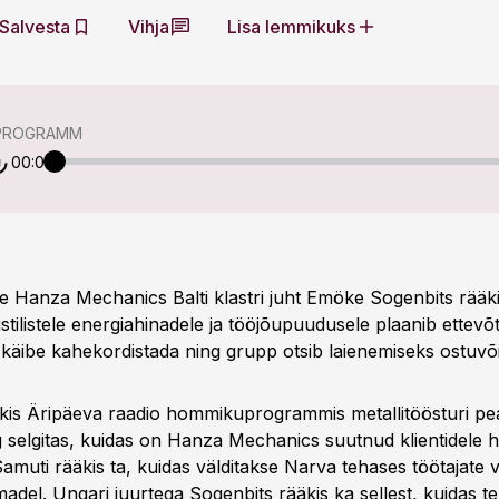
Salvesta
Vihja
Lisa lemmikuks
PROGRAMM
00:00
se Hanza Mechanics Balti klastri juht Emöke Sogenbits rääki
ilistele energiahinadele ja tööjõupuudusele plaanib ettevõt
käibe kahekordistada ning grupp otsib laienemiseks ostuvõ
kis Äripäeva raadio hommikuprogrammis metallitöösturi pe
 selgitas, kuidas on Hanza Mechanics suutnud klientidele 
amuti rääkis ta, kuidas välditakse Narva tehases töötajate v
teemadel. Ungari juurtega Sogenbits rääkis ka sellest, kuidas 