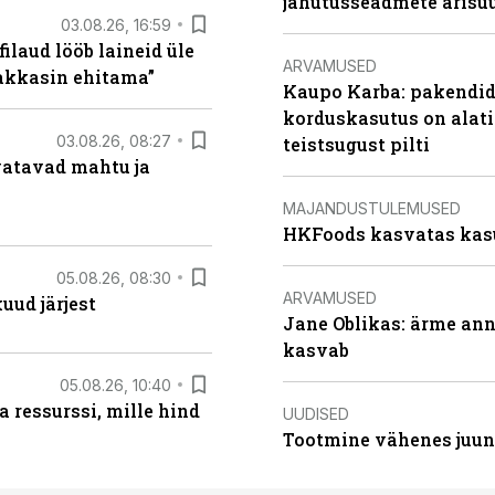
jahutusseadmete ärisu
03.08.26, 16:59
filaud lööb laineid üle
ARVAMUSED
hakkasin ehitama”
Kaupo Karba: pakendide
korduskasutus on alat
03.08.26, 08:27
teistsugust pilti
vatavad mahtu ja
MAJANDUSTULEMUSED
HKFoods kasvatas kas
05.08.26, 08:30
ARVAMUSED
uud järjest
Jane Oblikas: ärme anna
kasvab
05.08.26, 10:40
 ressurssi, mille hind
UUDISED
Tootmine vähenes juuni