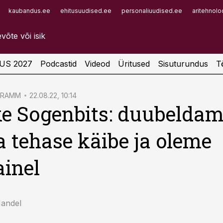
kaubandus.ee
ehitusuudised.ee
personaliuudised.ee
aritehnolo
Infopank
Radar
US 2027
Podcastid
Videod
Üritused
Sisuturundus
T
GRAMM
22.08.22, 10:14
e Sogenbits: duubelda
 tehase käibe ja oleme
ainel
Mandel