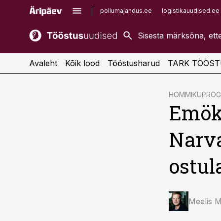
pollumajandus.ee
logistikauudised.ee
kaubandus.ee
imelineajalugu.ee
kinnisvarauudised.ee
imelineteadus.ee
Avaleht
Kõik lood
Tööstusharud
TARK TÖÖST
cebook
cebook
HOMMIKUPRO
Emök
Twitter)
Twitter)
kedIn
kedIn
Narva
ail
ail
ostul
k
k
Meelis 