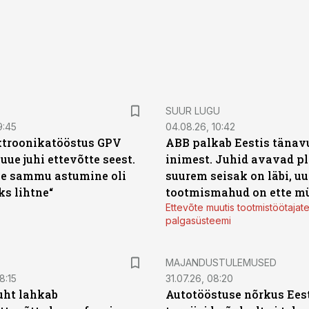
SUUR LUGU
9:45
04.08.26, 10:42
ktroonikatööstus GPV
ABB palkab Eestis tänavu
 uue juhi ettevõtte seest.
inimest. Juhid avavad pl
e sammu astumine oli
suurem seisak on läbi, uu
ks lihtne“
tootmismahud on ette m
Ettevõte muutis tootmistöötajat
palgasüsteemi
MAJANDUSTULEMUSED
8:15
31.07.26, 08:20
uht lahkab
Autotööstuse nõrkus Ees