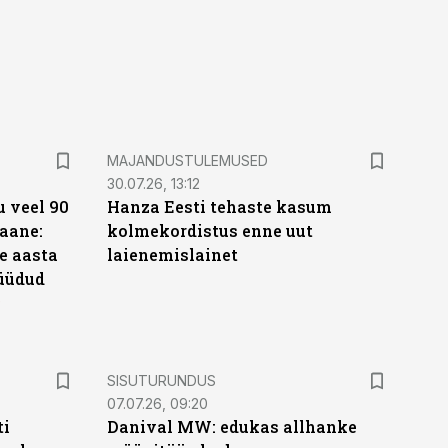
MAJANDUSTULEMUSED
30.07.26, 13:12
 veel 90
Hanza Eesti tehaste kasum
aane:
kolmekordistus enne uut
e aasta
laienemislainet
üüdud
e
ST
SISUTURUNDUS
07.07.26, 09:20
ti
Danival MW: edukas allhanke