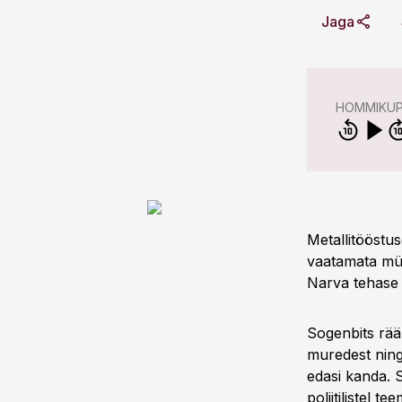
Jaga
HOMMIKU
Metallitööstu
vaatamata müst
Narva tehase 
Sogenbits rää
muredest ning
edasi kanda. S
poliitilistel 