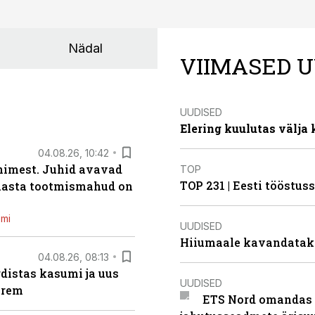
Nädal
VIIMASED U
UUDISED
Elering kuulutas välja
04.08.26, 10:42
inimest. Juhid avavad
TOP
TOP 231 | Eesti tööstu
 aasta tootmismahud on
emi
UUDISED
Hiiumaale kavandatak
04.08.26, 08:13
distas kasumi ja uus
UUDISED
arem
ETS Nord omandas 