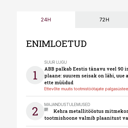
24H
72H
ENIMLOETUD
SUUR LUGU
ABB palkab Eestis tänavu veel 90 
1
plaane: suurem seisak on läbi, uue
ette müüdud
Ettevõte muutis tootmistöötajate palgasüste
MAJANDUSTULEMUSED
2
Kehra metallitööstus mitmekor
tootmishoone valmib plaanitust v