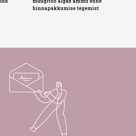
anud
müügitöö algab ammu enne
hinnapakkumise tegemist