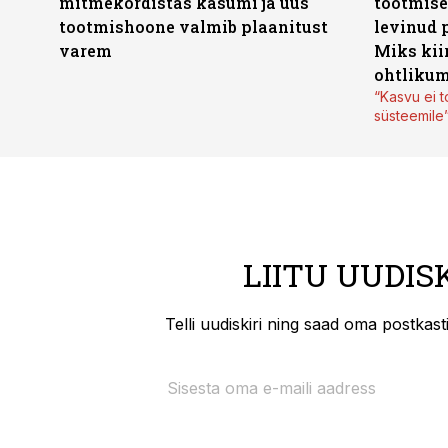
mitmekordistas kasumi ja uus
tootmise
tootmishoone valmib plaanitust
levinud 
varem
Miks kii
ohtlikum
“Kasvu ei t
süsteemile
LIITU UUDIS
Telli uudiskiri ning saad oma postkas