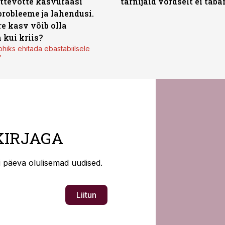
ttevõtte kasvufaasi
tarnijaid võrdselt ei tab
probleeme ja lahendusi.
re kasv võib olla
 kui kriis?
ohiks ehitada ebastabiilsele
”
KIRJAGA
ti päeva olulisemad uudised.
Liitun