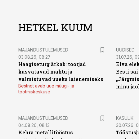
HETKEL KUUM
MAJANDUSTULEMUSED
UUDISED
03.08.26, 08:27
31.07.26, 0
Haagiseturg ärkab: tootjad
Elva ele
kasvatavad mahtu ja
Eesti sai
valmistuvad uueks laienemiseks
„Järgmis
Bestnet avab uue müügi- ja
minu jao
tootmiskeskuse
MAJANDUSTULEMUSED
KASULIK
04.08.26, 08:13
30.07.26, 0
Kehra metallitööstus
Tööstusj