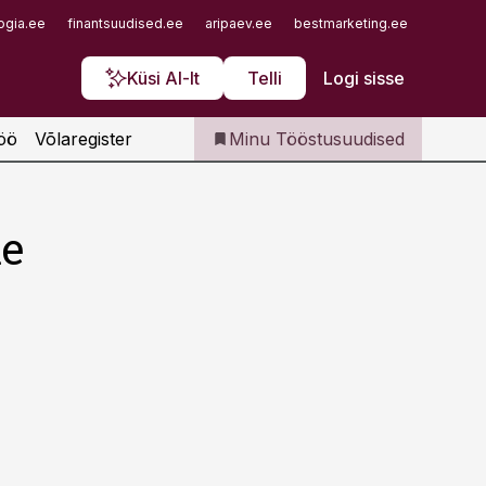
Iseteenindus
ogia.ee
finantsuudised.ee
aripaev.ee
bestmarketing.ee
finantsu
Telli Tööstusuudised
Küsi AI-lt
Telli
Logi sisse
öö
Võlaregister
Minu Tööstusuudised
me