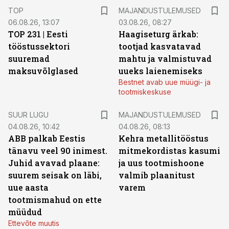
TOP
MAJANDUSTULEMUSED
06.08.26, 13:07
03.08.26, 08:27
TOP 231 | Eesti
Haagiseturg ärkab:
tööstussektori
tootjad kasvatavad
suuremad
mahtu ja valmistuvad
maksuvõlglased
uueks laienemiseks
Bestnet avab uue müügi- ja
tootmiskeskuse
SUUR LUGU
MAJANDUSTULEMUSED
04.08.26, 10:42
04.08.26, 08:13
ABB palkab Eestis
Kehra metallitööstus
tänavu veel 90 inimest.
mitmekordistas kasumi
Juhid avavad plaane:
ja uus tootmishoone
suurem seisak on läbi,
valmib plaanitust
uue aasta
varem
tootmismahud on ette
müüdud
Ettevõte muutis