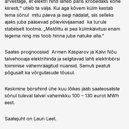
arvestage, et elektri hind läheb päris krõbedaks kohe
kiiresti,“ ütleb ta välja. Kui aga kõvem külm kestab
tema sõnul mitu päeva ja isegi nädalat, siis selleks
ajaks juba pääsevad põlevkivijaamad ka turule
stabiilselt tootma. „Mistõttu ei pea külmkäivitusi enam
tegema ning mis toob hinna juba natuke alla.“
Saates prognoosisid Armen Kasparov ja Kalvi Nõu
talvehooaja elektrihinda ja selgitavad lahti elektribörsi
toimimise vähemräägitud nüansid. Samuti peatuti
põgusalt ka võrgutasude tõusul.
Keskmine börsihind ühe kuu lõikes jääb saateosaliste
sõnul tuleval talvel vahemikku 100 – 130 eurot MWh
eest.
Saatejuht on Lauri Leet.