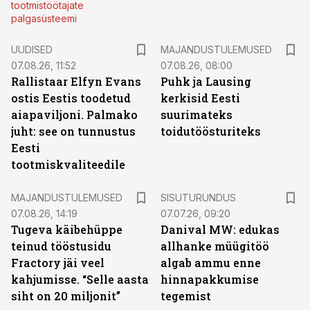
tootmistöötajate
palgasüsteemi
UUDISED
MAJANDUSTULEMUSED
07.08.26, 11:52
07.08.26, 08:00
Rallistaar Elfyn Evans
Puhk ja Lausing
ostis Eestis toodetud
kerkisid Eesti
aiapaviljoni. Palmako
suurimateks
juht: see on tunnustus
toidutöösturiteks
Eesti
tootmiskvaliteedile
ST
MAJANDUSTULEMUSED
SISUTURUNDUS
07.08.26, 14:19
07.07.26, 09:20
Tugeva käibehüppe
Danival MW: edukas
teinud tööstusidu
allhanke müügitöö
Fractory jäi veel
algab ammu enne
kahjumisse. “Selle aasta
hinnapakkumise
siht on 20 miljonit”
tegemist