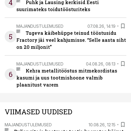
4
Puhk ja Lausing kerkisid Eesti
suurimateks toidutöösturiteks
MAJANDUSTULEMUSED
07.08.26, 14:19
Tugeva käibehüppe teinud tööstusidu
5
Fractory jäi veel kahjumisse. “Selle aasta siht
on 20 miljonit”
MAJANDUSTULEMUSED
04.08.26, 08:13
Kehra metallitööstus mitmekordistas
6
kasumi ja uus tootmishoone valmib
plaanitust varem
VIIMASED UUDISED
MAJANDUSTULEMUSED
10.08.26, 12:15