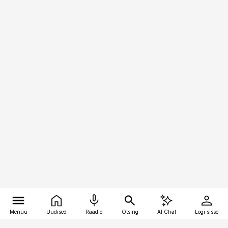
Menüü
Uudised
Raadio
Otsing
AI Chat
Logi sisse