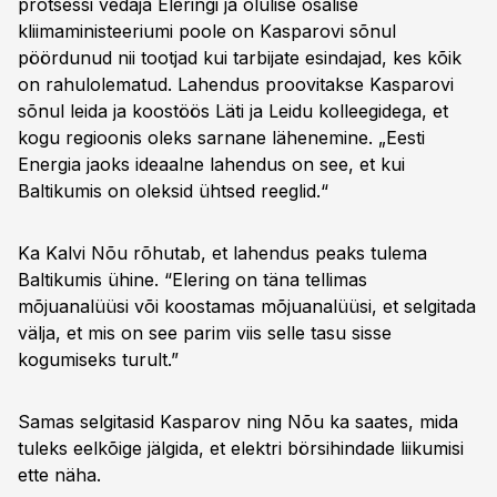
protsessi vedaja Eleringi ja olulise osalise
kliimaministeeriumi poole on Kasparovi sõnul
pöördunud nii tootjad kui tarbijate esindajad, kes kõik
on rahulolematud. Lahendus proovitakse Kasparovi
sõnul leida ja koostöös Läti ja Leidu kolleegidega, et
kogu regioonis oleks sarnane lähenemine. „Eesti
Energia jaoks ideaalne lahendus on see, et kui
Baltikumis on oleksid ühtsed reeglid.“
Ka Kalvi Nõu rõhutab, et lahendus peaks tulema
Baltikumis ühine. “Elering on täna tellimas
mõjuanalüüsi või koostamas mõjuanalüüsi, et selgitada
välja, et mis on see parim viis selle tasu sisse
kogumiseks turult.”
Samas selgitasid Kasparov ning Nõu ka saates, mida
tuleks eelkõige jälgida, et elektri börsihindade liikumisi
ette näha.