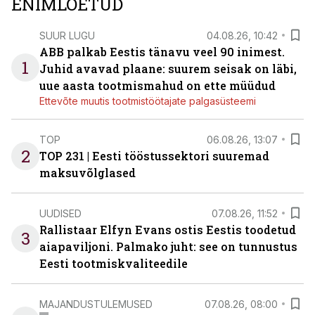
ENIMLOETUD
SUUR LUGU
04.08.26, 10:42
ABB palkab Eestis tänavu veel 90 inimest.
1
Juhid avavad plaane: suurem seisak on läbi,
uue aasta tootmismahud on ette müüdud
Ettevõte muutis tootmistöötajate palgasüsteemi
TOP
06.08.26, 13:07
2
TOP 231 | Eesti tööstussektori suuremad
maksuvõlglased
UUDISED
07.08.26, 11:52
Rallistaar Elfyn Evans ostis Eestis toodetud
3
aiapaviljoni. Palmako juht: see on tunnustus
Eesti tootmiskvaliteedile
MAJANDUSTULEMUSED
07.08.26, 08:00