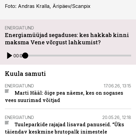
Foto: Andras Kralla, Äripäev/Scanpix
ENERGIATUND
Energiamüüjad segaduses: kes hakkab kinni
maksma Vene võrgust lahkumist?
00:00
Kuula samuti
ENERGIATUND
17.06.26, 13:15
Marti Hääl: õige pea näeme, kes on sogases
vees suurimad võitjad
ENERGIATUND
20.05.26, 12:18
Tuuleparkide rajajad lisavad panuseid. “Üks
täiendav keskmine brutopalk inimestele