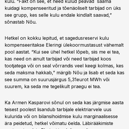
kulu. “Fakt on see, et need kulud peavad saama
kuidagi kompenseeritud ja tõenäoliselt tarbijad on üks
see grupp, kes selle kulu endale kindlalt saavad,”
sõnastab Nõu.
Hetkel on kokku lepitud, et sagedusreservi kulu
kompenseeritakse Eleringi ülekoormustasust vähemalt
pool aastat. “Kui see ühel hetkel lõpeb, siis me ei tea,
kas need on ainult tarbijad või need tarbijad koos
tootjatega või on seal võrrandis veel keegi kolmas, kes
seda maksma hakkab,” märgib Nõu ja lisab et seda kas
see summa on suurusjärgus 5,31eurot MWh või
suurem, ka seda me tegelikult praegu ei tea.
Ka Armen Kasparovi sõnul on seda kas järgmise aasta
teisest poolest lisandub tarbijale elektriarvele uus
kulurida või on bilansihoidmise kulu marginaalisesse
ära peidetud, hetkel võimatu öelda. Läbirääkimiste