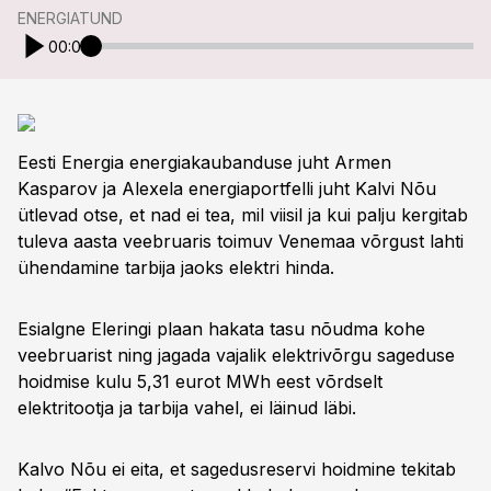
ENERGIATUND
00:00
Eesti Energia energiakaubanduse juht Armen
Kasparov ja Alexela energiaportfelli juht Kalvi Nõu
ütlevad otse, et nad ei tea, mil viisil ja kui palju kergitab
tuleva aasta veebruaris toimuv Venemaa võrgust lahti
ühendamine tarbija jaoks elektri hinda.
Esialgne Eleringi plaan hakata tasu nõudma kohe
veebruarist ning jagada vajalik elektrivõrgu sageduse
hoidmise kulu 5,31 eurot MWh eest võrdselt
elektritootja ja tarbija vahel, ei läinud läbi.
Kalvo Nõu ei eita, et sagedusreservi hoidmine tekitab