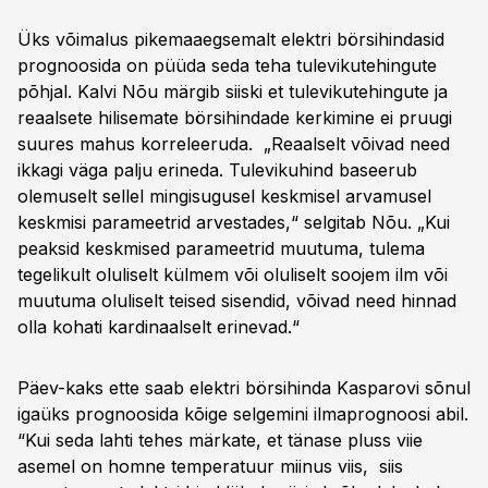
Üks võimalus pikemaaegsemalt elektri börsihindasid
prognoosida on püüda seda teha tulevikutehingute
põhjal. Kalvi Nõu märgib siiski et tulevikutehingute ja
reaalsete hilisemate börsihindade kerkimine ei pruugi
suures mahus korreleeruda. „Reaalselt võivad need
ikkagi väga palju erineda. Tulevikuhind baseerub
olemuselt sellel mingisugusel keskmisel arvamusel
keskmisi parameetrid arvestades,“ selgitab Nõu. „Kui
peaksid keskmised parameetrid muutuma, tulema
tegelikult oluliselt külmem või oluliselt soojem ilm või
muutuma oluliselt teised sisendid, võivad need hinnad
olla kohati kardinaalselt erinevad.“
Päev-kaks ette saab elektri börsihinda Kasparovi sõnul
igaüks prognoosida kõige selgemini ilmaprognoosi abil.
“Kui seda lahti tehes märkate, et tänase pluss viie
asemel on homne temperatuur miinus viis, siis