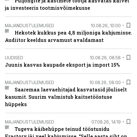
Puljongite ja kastmete tootja kasvatas käivet
ja investeeris tootmisvõimekusse
MAJANDUSTULEMUSED
10.08.26, 10:00
Hekotek kukkus pea 4,8 miljoniga kahjumisse.
Audiitor keeldus arvamust avaldamast
UUDISED
10.08.26, 08:58
Juunis kasvas kaupade eksport ja import 15%
MAJANDUSTULEMUSED
10.08.26, 08:00
Saaremaa laevaehitajad kasvatasid jõuliselt
kasumit. Suurim valmistub kaitsetööstuse
hüppeks
MAJANDUSTULEMUSED
07.08.26, 14:19
Tugeva käibehüppe teinud tööstusidu
Fractory jäi veel kahjumisse. “Selle aasta siht on