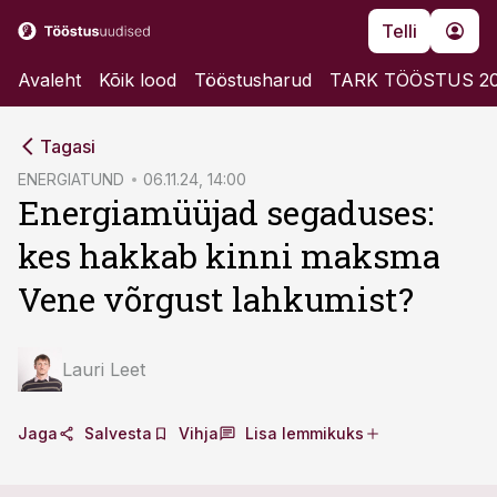
Telli
Avaleht
Kõik lood
Tööstusharud
TARK TÖÖSTUS 2
cebook
cebook
Tagasi
Twitter)
Twitter)
ENERGIATUND
06.11.24, 14:00
Energiamüüjad segaduses:
kedIn
kedIn
kes hakkab kinni maksma
ail
ail
Vene võrgust lahkumist?
k
k
Lauri Leet
Jaga
Salvesta
Vihja
Lisa lemmikuks