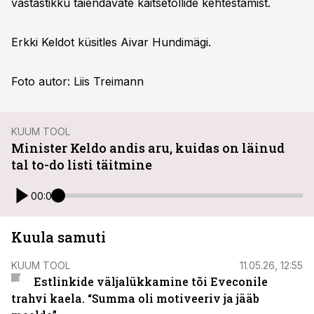
vastastikku täiendavate kaitsetollide kehtestamist.
Erkki Keldot küsitles Aivar Hundimägi.
Foto autor: Liis Treimann
KUUM TOOL
Minister Keldo andis aru, kuidas on läinud
tal to-do listi täitmine
00:00
Kuula samuti
KUUM TOOL
11.05.26, 12:55
Estlinkide väljalükkamine tõi Eveconile
trahvi kaela. “Summa oli motiveeriv ja jääb