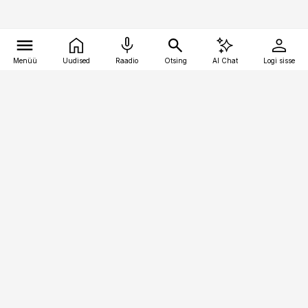
Menüü
Uudised
Raadio
Otsing
AI Chat
Logi sisse
Vana-Lõuna 39/1, 19094 Tallinn
(+372) 667 0111
toostusuudised@toostusuudised.ee
Telli
Reklaam
Firmast
Sisu kasutamisõigused
Ajakirjaniku
eetikakoodeks
Üldtingimused
Privaatsustingimused
Küpsiste poliitika
KKK