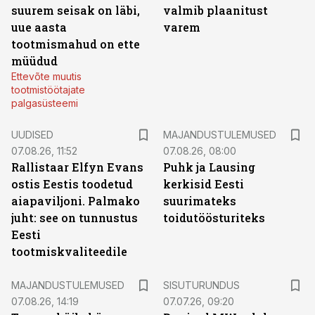
suurem seisak on läbi,
valmib plaanitust
uue aasta
varem
tootmismahud on ette
müüdud
Ettevõte muutis
tootmistöötajate
palgasüsteemi
UUDISED
MAJANDUSTULEMUSED
07.08.26, 11:52
07.08.26, 08:00
Rallistaar Elfyn Evans
Puhk ja Lausing
ostis Eestis toodetud
kerkisid Eesti
aiapaviljoni. Palmako
suurimateks
juht: see on tunnustus
toidutöösturiteks
Eesti
tootmiskvaliteedile
ST
MAJANDUSTULEMUSED
SISUTURUNDUS
07.08.26, 14:19
07.07.26, 09:20