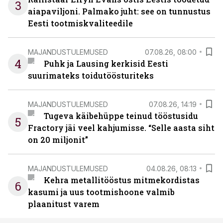
3
aiapaviljoni. Palmako juht: see on tunnustus
Eesti tootmiskvaliteedile
MAJANDUSTULEMUSED
07.08.26, 08:00
4
Puhk ja Lausing kerkisid Eesti
suurimateks toidutöösturiteks
MAJANDUSTULEMUSED
07.08.26, 14:19
Tugeva käibehüppe teinud tööstusidu
5
Fractory jäi veel kahjumisse. “Selle aasta siht
on 20 miljonit”
MAJANDUSTULEMUSED
04.08.26, 08:13
Kehra metallitööstus mitmekordistas
6
kasumi ja uus tootmishoone valmib
plaanitust varem