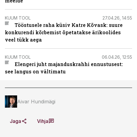
meelde”
KUUM TOOL
27.04.26, 14:55
Tööstusele raha küsiv Katre Kõvask: suure
konkurendi kõrbemist õpetatakse ärikoolides
veel tükk aega
KUUM TOOL
06.04.26, 12:55
Elengeri juht majanduskrahhi ennustusest:
see langus on vältimatu
Aivar Hundimägi
Jaga
Vihja