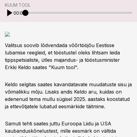
KUUM TOOL
00:00
Valitsus soovib lõdvendada võõrtööjõu Eestisse
lubamise reegleid, et tööstustel oleks lihtsam leida
tippspetsialiste, ütles majandus- ja tööstusminister
Erkki Keldo saates "Kuum tool".
Keldo selgitas saates kavandatavate muudatuste sisu ja
võimalikku mõju. Lisaks andis Keldo aru, kuidas on
edenenud tema mullu sügisel 2025. aastaks koostatud
ja ettevõtjatele lubatud eesmärkide täitmine.
Samuti tehti saates juttu Euroopa Liidu ja USA
kaubanduskõnelustest, mille eesmärk on vältida