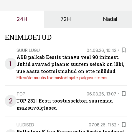
24H
72H
Nädal
ENIMLOETUD
SUUR LUGU
04.08.26, 10:42
ABB palkab Eestis tänavu veel 90 inimest.
1
Juhid avavad plaane: suurem seisak on läbi,
uue aasta tootmismahud on ette müüdud
Ettevõte muutis tootmistöötajate palgasüsteemi
TOP
06.08.26, 13:07
2
TOP 231 | Eesti tööstussektori suuremad
maksuvõlglased
UUDISED
07.08.26, 11:52
Rallistaar Elfyn Evans ostis Eestis toodetud