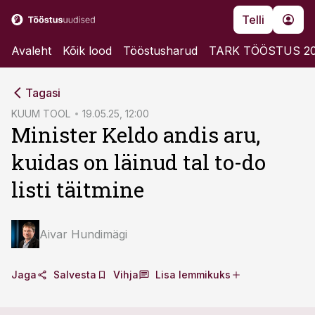
Telli
Avaleht
Kõik lood
Tööstusharud
TARK TÖÖSTUS 2
cebook
cebook
Tagasi
Twitter)
Twitter)
KUUM TOOL
19.05.25, 12:00
Minister Keldo andis aru,
kedIn
kedIn
kuidas on läinud tal to-do
ail
ail
listi täitmine
k
k
Aivar Hundimägi
Jaga
Salvesta
Vihja
Lisa lemmikuks