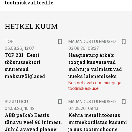
tootmiskvaliteedile
HETKEL KUUM
TOP
MAJANDUSTULEMUSED
06.08.26, 13:07
03.08.26, 08:27
TOP 231 | Eesti
Haagiseturg ärkab:
tööstussektori
tootjad kasvatavad
suuremad
mahtu ja valmistuvad
maksuvõlglased
uueks laienemiseks
Bestnet avab uue müügi- ja
tootmiskeskuse
SUUR LUGU
MAJANDUSTULEMUSED
04.08.26, 10:42
04.08.26, 08:13
ABB palkab Eestis
Kehra metallitööstus
tänavu veel 90 inimest.
mitmekordistas kasumi
Juhid avavad plaane:
ja uus tootmishoone