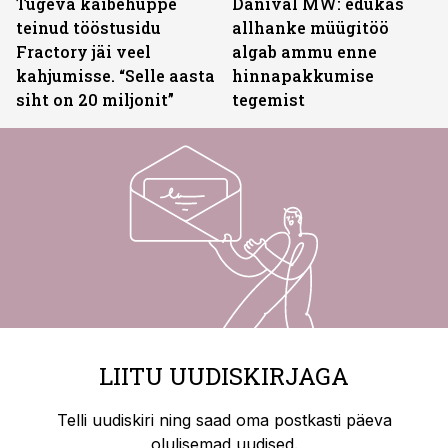
Tugeva käibehüppe
Danival MW: edukas
teinud tööstusidu
allhanke müügitöö
Fractory jäi veel
algab ammu enne
kahjumisse. “Selle aasta
hinnapakkumise
siht on 20 miljonit”
tegemist
LIITU UUDISKIRJAGA
Telli uudiskiri ning saad oma postkasti päeva
olulisemad uudised.