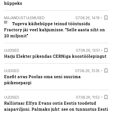
hüppeks
MAJANDUSTULEMUSED
07.08.26, 14:19
Tugeva käibehüppe teinud tööstusidu
Fractory jäi veel kahjumisse. “Selle aasta siht on
20 miljonit”
UUDISED
07.08.26, 13:51
Harju Elekter pikendas CERNiga koostöölepingut
UUDISED
07.08.26, 13:35
Enefit avas Poolas oma seni suurima
päikesepargi
UUDISED
07.08.26, 11:52
Rallistaar Elfyn Evans ostis Eestis toodetud
aiapaviljoni. Palmako juht: see on tunnustus Eesti