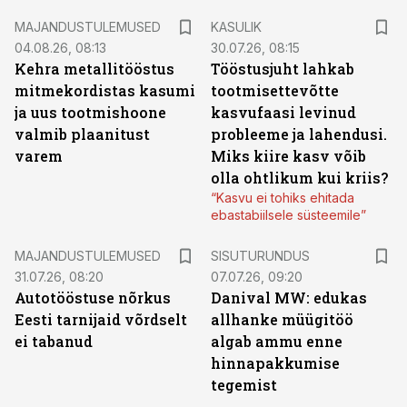
MAJANDUSTULEMUSED
KASULIK
04.08.26, 08:13
30.07.26, 08:15
Kehra metallitööstus
Tööstusjuht lahkab
mitmekordistas kasumi
tootmisettevõtte
ja uus tootmishoone
kasvufaasi levinud
valmib plaanitust
probleeme ja lahendusi.
varem
Miks kiire kasv võib
olla ohtlikum kui kriis?
“Kasvu ei tohiks ehitada
ebastabiilsele süsteemile”
ST
MAJANDUSTULEMUSED
SISUTURUNDUS
31.07.26, 08:20
07.07.26, 09:20
Autotööstuse nõrkus
Danival MW: edukas
Eesti tarnijaid võrdselt
allhanke müügitöö
ei tabanud
algab ammu enne
hinnapakkumise
tegemist