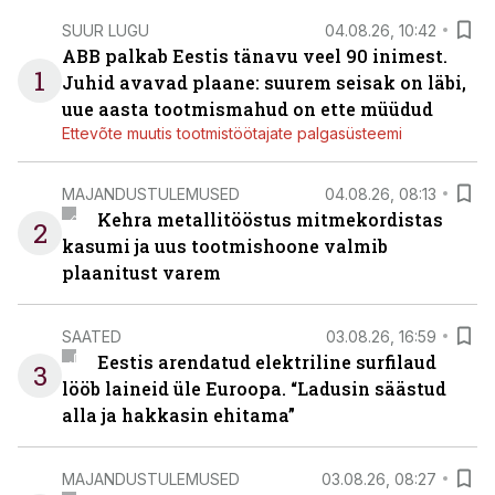
SUUR LUGU
04.08.26, 10:42
ABB palkab Eestis tänavu veel 90 inimest.
1
Juhid avavad plaane: suurem seisak on läbi,
uue aasta tootmismahud on ette müüdud
Ettevõte muutis tootmistöötajate palgasüsteemi
MAJANDUSTULEMUSED
04.08.26, 08:13
Kehra metallitööstus mitmekordistas
2
kasumi ja uus tootmishoone valmib
plaanitust varem
SAATED
03.08.26, 16:59
Eestis arendatud elektriline surfilaud
3
lööb laineid üle Euroopa. “Ladusin säästud
alla ja hakkasin ehitama”
MAJANDUSTULEMUSED
03.08.26, 08:27