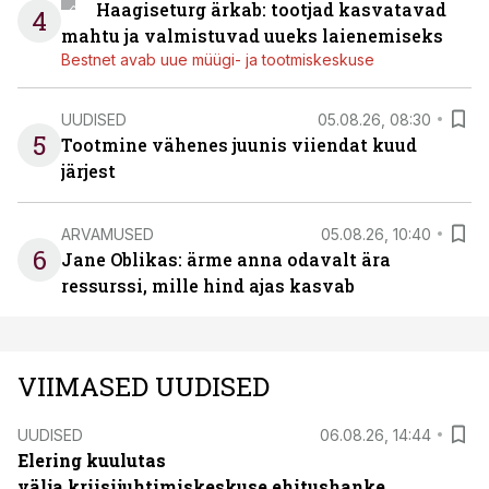
Haagiseturg ärkab: tootjad kasvatavad
4
mahtu ja valmistuvad uueks laienemiseks
Bestnet avab uue müügi- ja tootmiskeskuse
UUDISED
05.08.26, 08:30
5
Tootmine vähenes juunis viiendat kuud
järjest
ARVAMUSED
05.08.26, 10:40
6
Jane Oblikas: ärme anna odavalt ära
ressurssi, mille hind ajas kasvab
VIIMASED UUDISED
UUDISED
06.08.26, 14:44
Elering kuulutas
välja kriisijuhtimiskeskuse ehitushanke