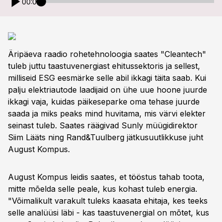
00:00
Äripäeva raadio rohetehnoloogia saates "Cleantech"
tuleb juttu taastuvenergiast ehitussektoris ja sellest,
milliseid ESG eesmärke selle abil ikkagi täita saab. Kui
palju elektriautode laadijaid on ühe uue hoone juurde
ikkagi vaja, kuidas päikeseparke oma tehase juurde
saada ja miks peaks mind huvitama, mis värvi elekter
seinast tuleb. Saates räägivad Sunly müügidirektor
Siim Lääts ning Rand&Tuulberg jätkusuutlikkuse juht
August Kompus.
August Kompus leidis saates, et tööstus tahab toota,
mitte mõelda selle peale, kus kohast tuleb energia.
"Võimalikult varakult tuleks kaasata ehitaja, kes teeks
selle analüüsi läbi - kas taastuvenergial on mõtet, kus