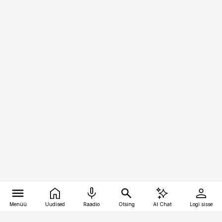
Menüü
Uudised
Raadio
Otsing
AI Chat
Logi sisse