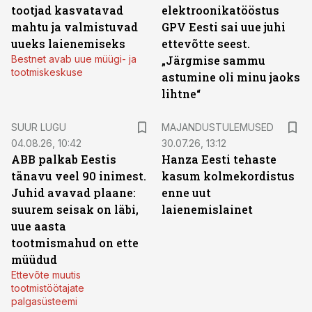
tootjad kasvatavad
elektroonikatööstus
mahtu ja valmistuvad
GPV Eesti sai uue juhi
uueks laienemiseks
ettevõtte seest.
Bestnet avab uue müügi- ja
„Järgmise sammu
tootmiskeskuse
astumine oli minu jaoks
lihtne“
SUUR LUGU
MAJANDUSTULEMUSED
04.08.26, 10:42
30.07.26, 13:12
ABB palkab Eestis
Hanza Eesti tehaste
tänavu veel 90 inimest.
kasum kolmekordistus
Juhid avavad plaane:
enne uut
suurem seisak on läbi,
laienemislainet
uue aasta
tootmismahud on ette
müüdud
Ettevõte muutis
tootmistöötajate
palgasüsteemi