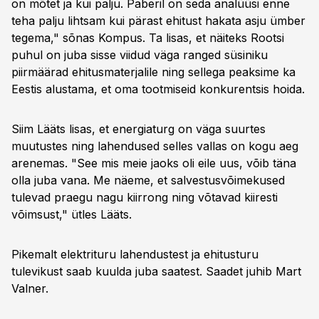
on mõtet ja kui palju. Paberil on seda analüüsi enne
teha palju lihtsam kui pärast ehitust hakata asju ümber
tegema," sõnas Kompus. Ta lisas, et näiteks Rootsi
puhul on juba sisse viidud väga ranged süsiniku
piirmäärad ehitusmaterjalile ning sellega peaksime ka
Eestis alustama, et oma tootmiseid konkurentsis hoida.
Siim Lääts lisas, et energiaturg on väga suurtes
muutustes ning lahendused selles vallas on kogu aeg
arenemas. "See mis meie jaoks oli eile uus, võib täna
olla juba vana. Me näeme, et salvestusvõimekused
tulevad praegu nagu kiirrong ning võtavad kiiresti
võimsust," ütles Lääts.
Pikemalt elektrituru lahendustest ja ehitusturu
tulevikust saab kuulda juba saatest. Saadet juhib Mart
Valner.