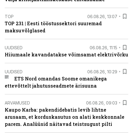
TOP
06.08.26, 13:07
TOP 231 | Eesti tööstussektori suuremad
maksuvõlglased
UUDISED
06.08.26, 11:15
Hiiumaale kavandatakse võimsamat elektrivõrku
UUDISED
06.08.26, 10:29
ETS Nord omandas Soome omanikega
ettevõttelt jahutusseadmete ärisuuna
ARVAMUSED
06.08.26, 09:03
Kaupo Karba: pakendidebatis levib lihtne
arusaam, et korduskasutus on alati keskkonnale
parem. Analüüsid näitavad teistsugust pilti