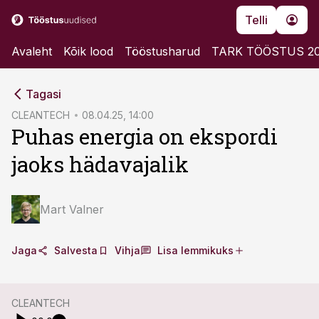
Telli
Avaleht
Kõik lood
Tööstusharud
TARK TÖÖSTUS 2
cebook
cebook
Tagasi
Twitter)
Twitter)
CLEANTECH
08.04.25, 14:00
Puhas energia on ekspordi
kedIn
kedIn
jaoks hädavajalik
ail
ail
k
k
Mart Valner
Jaga
Salvesta
Vihja
Lisa lemmikuks
CLEANTECH