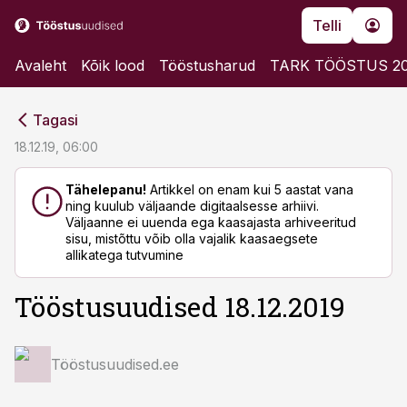
Telli
Avaleht
Kõik lood
Tööstusharud
TARK TÖÖSTUS 2
cebook
cebook
Tagasi
Twitter)
Twitter)
18.12.19, 06:00
kedIn
kedIn
Tähelepanu!
Artikkel on enam kui 5 aastat vana
ning kuulub väljaande digitaalsesse arhiivi.
ail
ail
Väljaanne ei uuenda ega kaasajasta arhiveeritud
sisu, mistõttu võib olla vajalik kaasaegsete
k
k
allikatega tutvumine
Tööstusuudised 18.12.2019
Tööstusuudised.ee