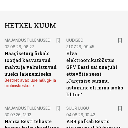
HETKEL KUUM
MAJANDUSTULEMUSED
UUDISED
03.08.26, 08:27
31.07.26, 09:45
Haagiseturg ärkab:
Elva
tootjad kasvatavad
elektroonikatööstus
mahtu ja valmistuvad
GPV Eesti sai uue juhi
uueks laienemiseks
ettevõtte seest.
Bestnet avab uue müügi- ja
„Järgmise sammu
tootmiskeskuse
astumine oli minu jaoks
lihtne“
MAJANDUSTULEMUSED
SUUR LUGU
30.07.26, 13:12
04.08.26, 10:42
Hanza Eesti tehaste
ABB palkab Eestis