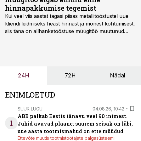
hinnapakkumise tegemist
Kui veel viis aastat tagasi piisas metallitööstustel uue
kliendi leidmiseks heast hinnast ja mõnest kohtumisest,
siis täna on allhanketööstuse müügitöö muutunud
märksa pikemaks ja süsteemsemaks. Konkurents on
kasvanud, kliendid kaaluvad otsuseid põhjalikumalt
ning partnerit ei valita enam ainult tootmisvõimekuse
või hinnakirja järgi.
24H
72H
Nädal
ENIMLOETUD
SUUR LUGU
04.08.26, 10:42
ABB palkab Eestis tänavu veel 90 inimest.
1
Juhid avavad plaane: suurem seisak on läbi,
uue aasta tootmismahud on ette müüdud
Ettevõte muutis tootmistöötajate palgasüsteemi