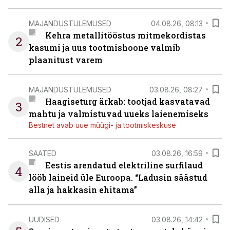
MAJANDUSTULEMUSED
04.08.26, 08:13
Kehra metallitööstus mitmekordistas
2
kasumi ja uus tootmishoone valmib
plaanitust varem
MAJANDUSTULEMUSED
03.08.26, 08:27
Haagiseturg ärkab: tootjad kasvatavad
3
mahtu ja valmistuvad uueks laienemiseks
Bestnet avab uue müügi- ja tootmiskeskuse
SAATED
03.08.26, 16:59
Eestis arendatud elektriline surfilaud
4
lööb laineid üle Euroopa. “Ladusin säästud
alla ja hakkasin ehitama”
UUDISED
03.08.26, 14:42