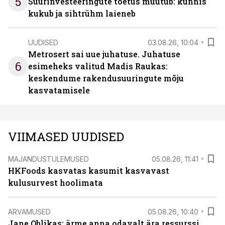
5
Suurinvesteeringute toetus muutub: künnis
kukub ja sihtrühm laieneb
UUDISED
03.08.26, 10:04
Metrosert sai uue juhatuse. Juhatuse
6
esimeheks valitud Madis Raukas:
keskendume rakendusuuringute mõju
kasvatamisele
VIIMASED UUDISED
MAJANDUSTULEMUSED
05.08.26, 11:41
HKFoods kasvatas kasumit kasvavast
kulusurvest hoolimata
ARVAMUSED
05.08.26, 10:40
Jane Oblikas: ärme anna odavalt ära ressurssi,