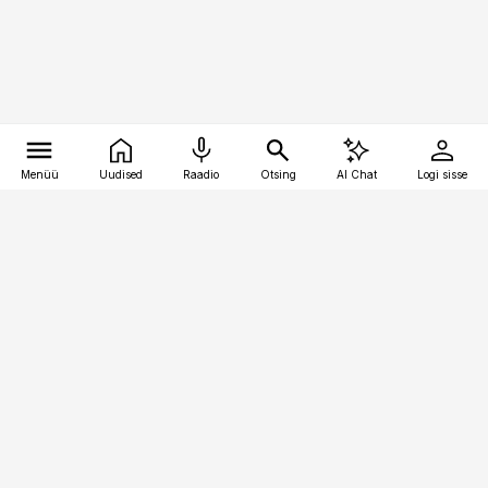
Menüü
Uudised
Raadio
Otsing
AI Chat
Logi sisse
Vana-Lõuna 39/1, 19094 Tallinn
(+372) 667 0111
toostusuudised@toostusuudised.ee
Telli
Reklaam
Firmast
Sisu kasutamisõigused
Ajakirjaniku