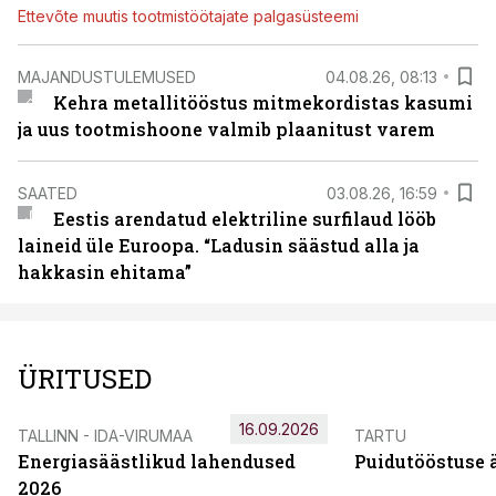
Ettevõte muutis tootmistöötajate palgasüsteemi
MAJANDUSTULEMUSED
04.08.26, 08:13
Kehra metallitööstus mitmekordistas kasumi
ja uus tootmishoone valmib plaanitust varem
SAATED
03.08.26, 16:59
Eestis arendatud elektriline surfilaud lööb
laineid üle Euroopa. “Ladusin säästud alla ja
hakkasin ehitama”
ÜRITUSED
16.09.2026
TALLINN - IDA-VIRUMAA
TARTU
Energiasäästlikud lahendused
Puidutööstuse 
2026