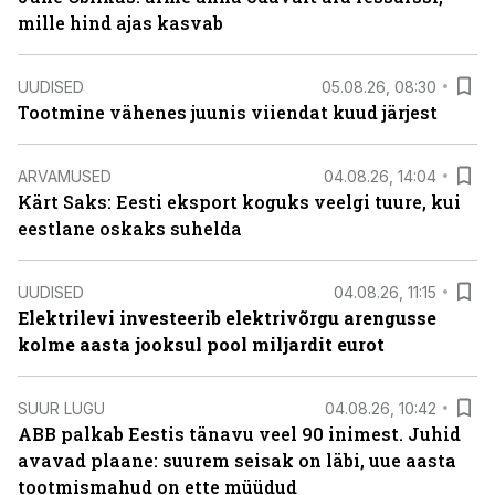
mille hind ajas kasvab
UUDISED
05.08.26, 08:30
Tootmine vähenes juunis viiendat kuud järjest
ARVAMUSED
04.08.26, 14:04
Kärt Saks: Eesti eksport koguks veelgi tuure, kui
eestlane oskaks suhelda
UUDISED
04.08.26, 11:15
Elektrilevi investeerib elektrivõrgu arengusse
kolme aasta jooksul pool miljardit eurot
SUUR LUGU
04.08.26, 10:42
ABB palkab Eestis tänavu veel 90 inimest. Juhid
avavad plaane: suurem seisak on läbi, uue aasta
tootmismahud on ette müüdud