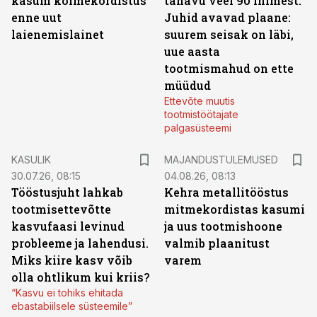
kasum kolmekordistus
tänavu veel 90 inimest.
enne uut
Juhid avavad plaane:
laienemislainet
suurem seisak on läbi,
uue aasta
tootmismahud on ette
müüdud
Ettevõte muutis
tootmistöötajate
palgasüsteemi
KASULIK
MAJANDUSTULEMUSED
30.07.26, 08:15
04.08.26, 08:13
Tööstusjuht lahkab
Kehra metallitööstus
tootmisettevõtte
mitmekordistas kasumi
kasvufaasi levinud
ja uus tootmishoone
probleeme ja lahendusi.
valmib plaanitust
Miks kiire kasv võib
varem
olla ohtlikum kui kriis?
“Kasvu ei tohiks ehitada
ebastabiilsele süsteemile”