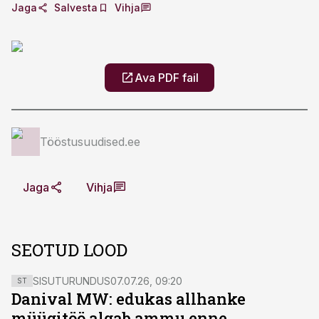
Jaga
Salvesta
Vihja
Ava PDF fail
Tööstusuudised.ee
Jaga
Vihja
SEOTUD LOOD
SISUTURUNDUS
07.07.26, 09:20
ST
Danival MW: edukas allhanke
müügitöö algab ammu enne