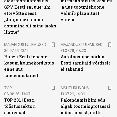
elektroonikatööstus
mitmekordistas kasumi
GPV Eesti sai uue juhi
ja uus tootmishoone
ettevõtte seest.
valmib plaanitust
„Järgmise sammu
varem
astumine oli minu jaoks
lihtne“
MAJANDUSTULEMUSED
MAJANDUSTULEMUSED
30.07.26, 13:12
31.07.26, 08:20
Hanza Eesti tehaste
Autotööstuse nõrkus
kasum kolmekordistus
Eesti tarnijaid võrdselt
enne uut
ei tabanud
laienemislainet
ST
TOP
SISUTURUNDUS
06.08.26, 13:07
13.07.26, 14:36
TOP 231 | Eesti
Pakendamisliini edu
tööstussektori
algab tootmisprotsessi
suuremad
mõistmisest, mitte