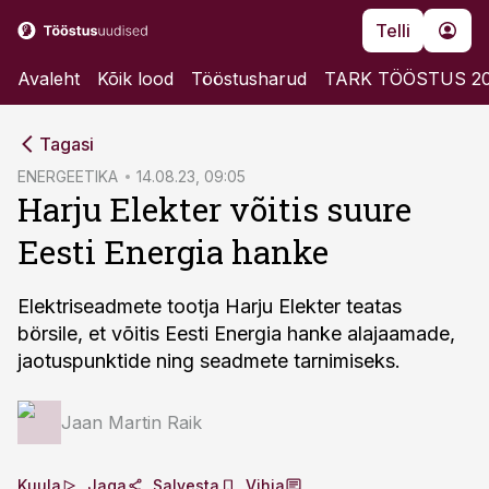
Telli
Avaleht
Kõik lood
Tööstusharud
TARK TÖÖSTUS 2
cebook
Tagasi
Twitter)
ENERGEETIKA
14.08.23, 09:05
Harju Elekter võitis suure
kedIn
Eesti Energia hanke
ail
k
Elektriseadmete tootja Harju Elekter teatas
börsile, et võitis Eesti Energia hanke alajaamade,
jaotuspunktide ning seadmete tarnimiseks.
Jaan Martin Raik
Kuula
Jaga
Salvesta
Vihja