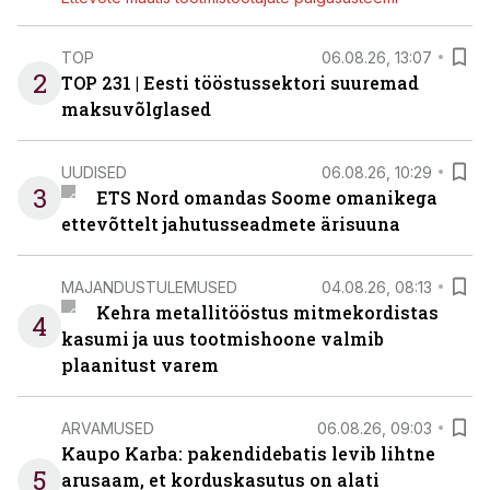
TOP
06.08.26, 13:07
2
TOP 231 | Eesti tööstussektori suuremad
maksuvõlglased
UUDISED
06.08.26, 10:29
3
ETS Nord omandas Soome omanikega
ettevõttelt jahutusseadmete ärisuuna
MAJANDUSTULEMUSED
04.08.26, 08:13
Kehra metallitööstus mitmekordistas
4
kasumi ja uus tootmishoone valmib
plaanitust varem
ARVAMUSED
06.08.26, 09:03
Kaupo Karba: pakendidebatis levib lihtne
5
arusaam, et korduskasutus on alati