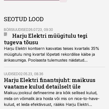
SEOTUD LOOD
BÖRSIUUDISED
26.07.23, 09:30
Harju Elektri müügitulu tegi
tugeva tõusu
Harju Elektri kontsern kasvatas teises kvartalis 35%
müügitulu ning kvartal lõpetati rekordilise käibe ja
ärikasumiga. Poolaasta tulemustes näidatud
puhaskasum kümme senti aktsia kohta, kasvas ligi
140% võrreldes mullu esimese poolaastaga.
UUDISED
02.05.23, 08:36
Harju Elektri finantsjuht: maikuus
vaatame kulud detailselt üle
Maikuu jooksul defineerime ära kõik sellised kulud,
mida on võimalik ära hoida või mis on nice-to-have-
kulud, et leida efektiivsust, rääkis Harju Elektri