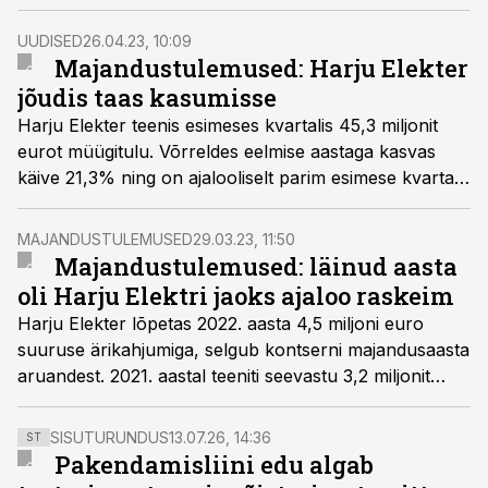
finantsjuht Priit Treial.
UUDISED
26.04.23, 10:09
Majandustulemused: Harju Elekter
jõudis taas kasumisse
Harju Elekter teenis esimeses kvartalis 45,3 miljonit
eurot müügitulu. Võrreldes eelmise aastaga kasvas
käive 21,3% ning on ajalooliselt parim esimese kvartali
tulemus.
MAJANDUSTULEMUSED
29.03.23, 11:50
Majandustulemused: läinud aasta
oli Harju Elektri jaoks ajaloo raskeim
Harju Elekter lõpetas 2022. aasta 4,5 miljoni euro
suuruse ärikahjumiga, selgub kontserni majandusaasta
aruandest. 2021. aastal teeniti seevastu 3,2 miljonit
eurot kasumit.
SISUTURUNDUS
13.07.26, 14:36
ST
Pakendamisliini edu algab