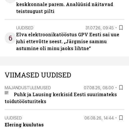
keskkonnale parem. Analüüsid näitavad
teistsugust pilti
UUDISED
31.07.26, 09:45
Elva elektroonikatööstus GPV Eesti sai uue
6
juhi ettevõtte seest. „Järgmise sammu
astumine oli minu jaoks lihtne“
VIIMASED UUDISED
MAJANDUSTULEMUSED
07.08.26, 08:00
Puhk ja Lausing kerkisid Eesti suurimateks
toidutöösturiteks
UUDISED
06.08.26, 14:44
Elering kuulutas