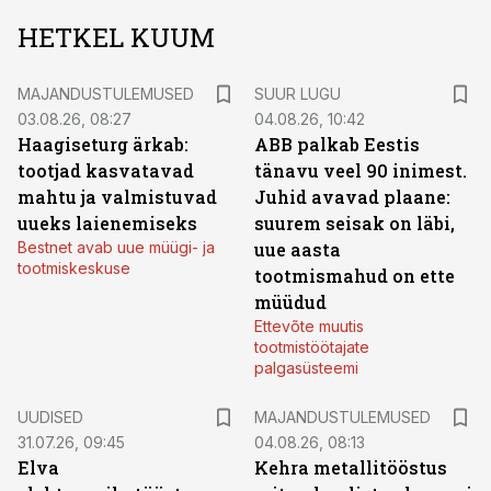
HETKEL KUUM
MAJANDUSTULEMUSED
SUUR LUGU
03.08.26, 08:27
04.08.26, 10:42
Haagiseturg ärkab:
ABB palkab Eestis
tootjad kasvatavad
tänavu veel 90 inimest.
mahtu ja valmistuvad
Juhid avavad plaane:
uueks laienemiseks
suurem seisak on läbi,
Bestnet avab uue müügi- ja
uue aasta
tootmiskeskuse
tootmismahud on ette
müüdud
Ettevõte muutis
tootmistöötajate
palgasüsteemi
UUDISED
MAJANDUSTULEMUSED
31.07.26, 09:45
04.08.26, 08:13
Elva
Kehra metallitööstus