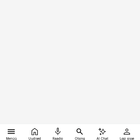
Menüü
Uudised
Raadio
Otsing
AI Chat
Logi sisse