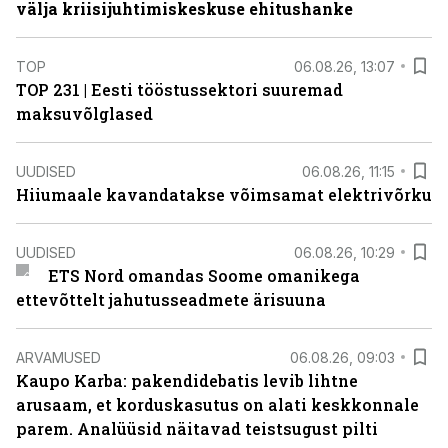
välja kriisijuhtimiskeskuse ehitushanke
TOP
06.08.26, 13:07
TOP 231 | Eesti tööstussektori suuremad
maksuvõlglased
UUDISED
06.08.26, 11:15
Hiiumaale kavandatakse võimsamat elektrivõrku
UUDISED
06.08.26, 10:29
ETS Nord omandas Soome omanikega
ettevõttelt jahutusseadmete ärisuuna
ARVAMUSED
06.08.26, 09:03
Kaupo Karba: pakendidebatis levib lihtne
arusaam, et korduskasutus on alati keskkonnale
parem. Analüüsid näitavad teistsugust pilti