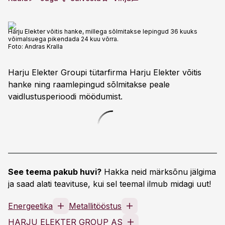
Harju Elekter võitis hanke, millega sõlmitakse lepingud 36 kuuks
võimalsuega pikendada 24 kuu võrra.
Foto:
Andras Kralla
Harju Elekter Groupi tütarfirma Harju Elekter võitis
hanke ning raamlepingud sõlmitakse peale
vaidlustusperioodi möödumist.
See teema pakub huvi?
Hakka neid märksõnu jälgima
ja saad alati teavituse, kui sel teemal ilmub midagi uut!
Energeetika
Metallitööstus
HARJU ELEKTER GROUP AS