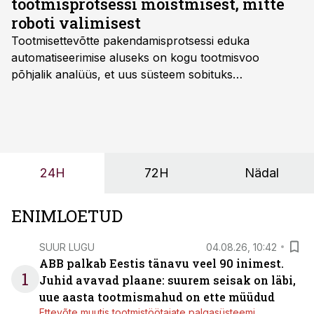
tootmisprotsessi mõistmisest, mitte
roboti valimisest
Tootmisettevõtte pakendamisprotsessi eduka
automatiseerimise aluseks on kogu tootmisvoo
põhjalik analüüs, et uus süsteem sobituks
olemasolevasse keskkonda, aitaks vähendada
tööjõuvajadust ning oleks valmis ka ettevõtte
tulevasteks arenguteks. Lihtsalt roboti lisamine
enamasti oodatud tulemust ei too, nendib tootmise ja
tööstuse automatiseerimislahenduste arendaja Smitech
24H
72H
Nädal
OÜ tegevjuht Sander Mitendorf.
ENIMLOETUD
SUUR LUGU
04.08.26, 10:42
ABB palkab Eestis tänavu veel 90 inimest.
1
Juhid avavad plaane: suurem seisak on läbi,
uue aasta tootmismahud on ette müüdud
Ettevõte muutis tootmistöötajate palgasüsteemi