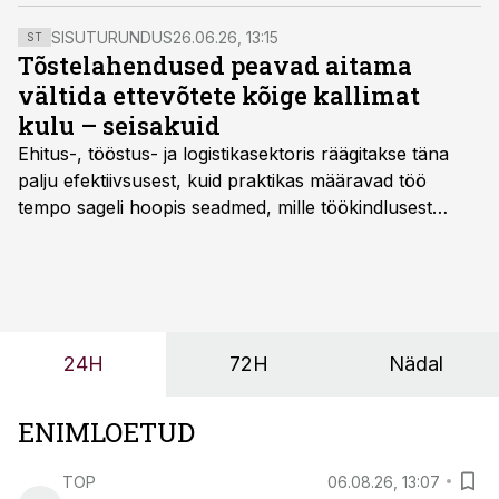
tehase ehitamiseks.
SISUTURUNDUS
26.06.26, 13:15
ST
Tõstelahendused peavad aitama
vältida ettevõtete kõige kallimat
kulu – seisakuid
Ehitus-, tööstus- ja logistikasektoris räägitakse täna
palju efektiivsusest, kuid praktikas määravad töö
tempo sageli hoopis seadmed, mille töökindlusest
sõltub kogu objekti või tootmise sujuvus. Kui tõstuk
seisab, töö katkeb või masin ei vasta töötingimustele,
ei tähenda see ettevõtte jaoks ainult tehnilist
probleemi, vaid otsest rahalist kulu, venivaid tähtaegu
ja suuremaid riske tööohutusele.
24H
72H
Nädal
ENIMLOETUD
TOP
06.08.26, 13:07