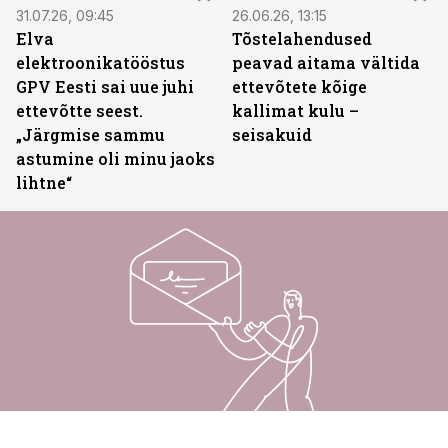
31.07.26, 09:45
26.06.26, 13:15
Elva
Tõstelahendused
elektroonikatööstus
peavad aitama vältida
GPV Eesti sai uue juhi
ettevõtete kõige
ettevõtte seest.
kallimat kulu –
„Järgmise sammu
seisakuid
astumine oli minu jaoks
lihtne“