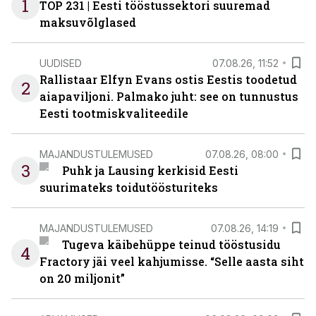
1
TOP 231 | Eesti tööstussektori suuremad
maksuvõlglased
UUDISED
07.08.26, 11:52
Rallistaar Elfyn Evans ostis Eestis toodetud
2
aiapaviljoni. Palmako juht: see on tunnustus
Eesti tootmiskvaliteedile
MAJANDUSTULEMUSED
07.08.26, 08:00
3
Puhk ja Lausing kerkisid Eesti
suurimateks toidutöösturiteks
MAJANDUSTULEMUSED
07.08.26, 14:19
Tugeva käibehüppe teinud tööstusidu
4
Fractory jäi veel kahjumisse. “Selle aasta siht
on 20 miljonit”