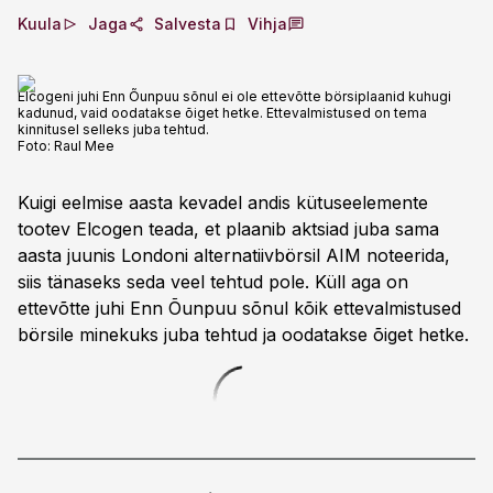
Kuula
Jaga
Salvesta
Vihja
Elcogeni juhi Enn Õunpuu sõnul ei ole ettevõtte börsiplaanid kuhugi
kadunud, vaid oodatakse õiget hetke. Ettevalmistused on tema
kinnitusel selleks juba tehtud.
Foto:
Raul Mee
Kuigi eelmise aasta kevadel andis kütuseelemente
tootev Elcogen teada, et plaanib aktsiad juba sama
aasta juunis Londoni alternatiivbörsil AIM noteerida,
siis tänaseks seda veel tehtud pole. Küll aga on
ettevõtte juhi Enn Õunpuu sõnul kõik ettevalmistused
börsile minekuks juba tehtud ja oodatakse õiget hetke.