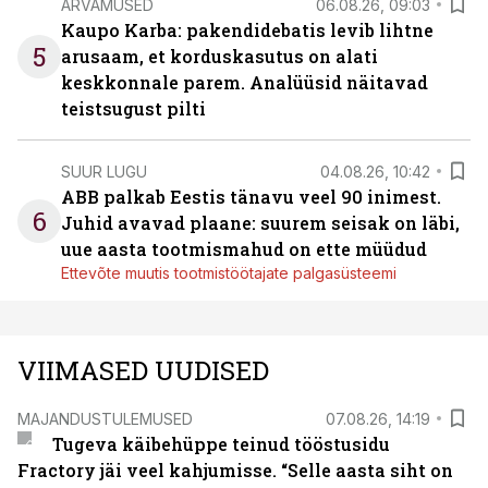
ARVAMUSED
06.08.26, 09:03
Kaupo Karba: pakendidebatis levib lihtne
5
arusaam, et korduskasutus on alati
keskkonnale parem. Analüüsid näitavad
teistsugust pilti
SUUR LUGU
04.08.26, 10:42
ABB palkab Eestis tänavu veel 90 inimest.
6
Juhid avavad plaane: suurem seisak on läbi,
uue aasta tootmismahud on ette müüdud
Ettevõte muutis tootmistöötajate palgasüsteemi
VIIMASED UUDISED
MAJANDUSTULEMUSED
07.08.26, 14:19
Tugeva käibehüppe teinud tööstusidu
Fractory jäi veel kahjumisse. “Selle aasta siht on