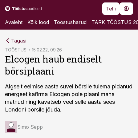
Telli
Avaleht
Kõik lood
Tööstusharud
TARK TÖÖSTUS 2
cebook
Tagasi
Twitter)
TÖÖSTUS
15.02.22, 09:26
Elcogen haub endiselt
kedIn
börsiplaani
ail
k
Algselt eelmise aasta suvel börsile tulema pidanud
energeetikafirma Elcogen pole plaani maha
matnud ning kavatseb veel selle aasta sees
Londoni börsile jõuda.
Simo Sepp