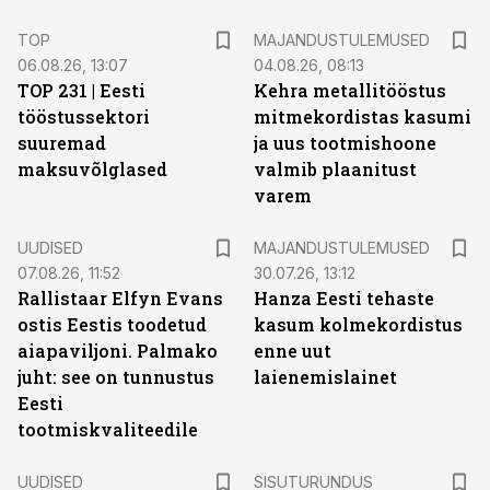
TOP
MAJANDUSTULEMUSED
06.08.26, 13:07
04.08.26, 08:13
TOP 231 | Eesti
Kehra metallitööstus
tööstussektori
mitmekordistas kasumi
suuremad
ja uus tootmishoone
maksuvõlglased
valmib plaanitust
varem
UUDISED
MAJANDUSTULEMUSED
07.08.26, 11:52
30.07.26, 13:12
Rallistaar Elfyn Evans
Hanza Eesti tehaste
ostis Eestis toodetud
kasum kolmekordistus
aiapaviljoni. Palmako
enne uut
juht: see on tunnustus
laienemislainet
Eesti
tootmiskvaliteedile
ST
UUDISED
SISUTURUNDUS