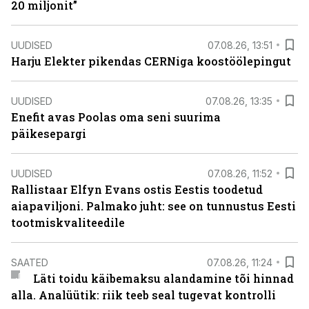
20 miljonit”
UUDISED
07.08.26, 13:51
Harju Elekter pikendas CERNiga koostöölepingut
UUDISED
07.08.26, 13:35
Enefit avas Poolas oma seni suurima
päikesepargi
UUDISED
07.08.26, 11:52
Rallistaar Elfyn Evans ostis Eestis toodetud
aiapaviljoni. Palmako juht: see on tunnustus Eesti
tootmiskvaliteedile
SAATED
07.08.26, 11:24
Läti toidu käibemaksu alandamine tõi hinnad
alla. Analüütik: riik teeb seal tugevat kontrolli