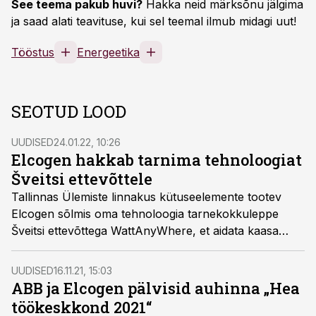
See teema pakub huvi?
Hakka neid märksõnu jälgima
ja saad alati teavituse, kui sel teemal ilmub midagi uut!
Tööstus
Energeetika
SEOTUD LOOD
UUDISED
24.01.22, 10:26
Elcogen hakkab tarnima tehnoloogiat
Šveitsi ettevõttele
Tallinnas Ülemiste linnakus kütuseelemente tootev
Elcogen sõlmis oma tehnoloogia tarnekokkuleppe
Šveitsi ettevõttega WattAnyWhere, et aidata kaasa
elektrisõidukite bioenergial töötavate laadimisjaamade
loomisele.
UUDISED
16.11.21, 15:03
ABB ja Elcogen pälvisid auhinna „Hea
töökeskkond 2021“