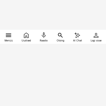
Menüü
Uudised
Raadio
Otsing
AI Chat
Logi sisse
Vana-Lõuna 39/1, 19094 Tallinn
(+372) 667 0111
toostusuudised@toostusuudised.ee
Telli
Reklaam
Firmast