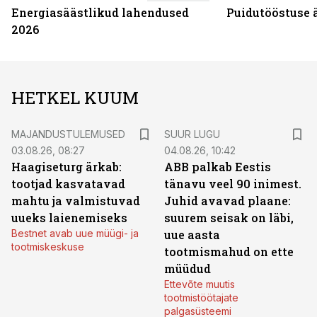
Energiasäästlikud lahendused
Puidutööstuse 
2026
HETKEL KUUM
MAJANDUSTULEMUSED
SUUR LUGU
03.08.26, 08:27
04.08.26, 10:42
Haagiseturg ärkab:
ABB palkab Eestis
tootjad kasvatavad
tänavu veel 90 inimest.
mahtu ja valmistuvad
Juhid avavad plaane:
uueks laienemiseks
suurem seisak on läbi,
Bestnet avab uue müügi- ja
uue aasta
tootmiskeskuse
tootmismahud on ette
müüdud
Ettevõte muutis
tootmistöötajate
palgasüsteemi