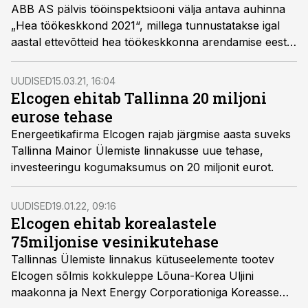
ABB AS pälvis tööinspektsiooni välja antava auhinna
„Hea töökeskkond 2021“, millega tunnustatakse igal
aastal ettevõtteid hea töökeskkonna arendamise eest.
Lisaks suurettevõtetest auhinna vääriliseks osutunud
ABB-le sai kuni 50 töötajaga ettevõtete kategoorias
UUDISED
15.03.21, 16:04
tänavu auhinna Elcogen AS.
Elcogen ehitab Tallinna 20 miljoni
eurose tehase
Energeetikafirma Elcogen rajab järgmise aasta suveks
Tallinna Mainor Ülemiste linnakusse uue tehase,
investeeringu kogumaksumus on 20 miljonit eurot.
UUDISED
19.01.22, 09:16
Elcogen ehitab korealastele
75miljonise vesinikutehase
Tallinnas Ülemiste linnakus kütuseelemente tootev
Elcogen sõlmis kokkuleppe Lõuna-Korea Uljini
maakonna ja Next Energy Corporationiga Koreasse