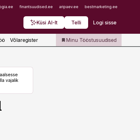
Iseteenindus
ogia.ee
finantsuudised.ee
aripaev.ee
bestmarketing.ee
finantsu
Telli Tööstusuudised
Küsi AI-lt
Telli
Logi sisse
öö
Võlaregister
Minu Tööstusuudised
taalsesse
la vajalik
d