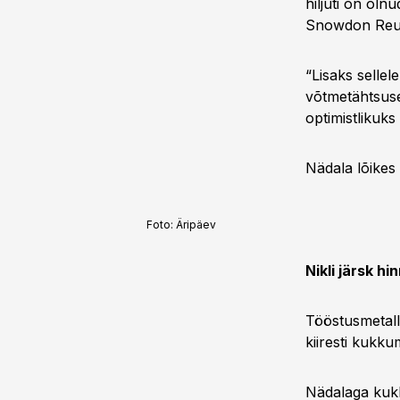
hiljuti on oln
Snowdon Reut
“Lisaks sellel
võtmetähtsuseg
optimistlikuk
Nädala lõikes 
Foto:
Äripäev
Nikli järsk h
Tööstusmetall
kiiresti kukku
Nädalaga kukku