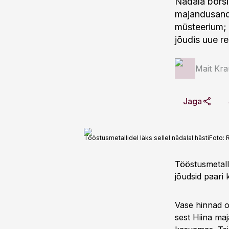
Nädala börsiu
majandusandm
müsteerium; t
jõudis uue re
Mait Kr
Jaga
Tööstusmetallidel läks sellel nädalal hästi
Foto:
Tööstusmetalli
jõudsid paari
Vase hinnad o
sest Hiina maj