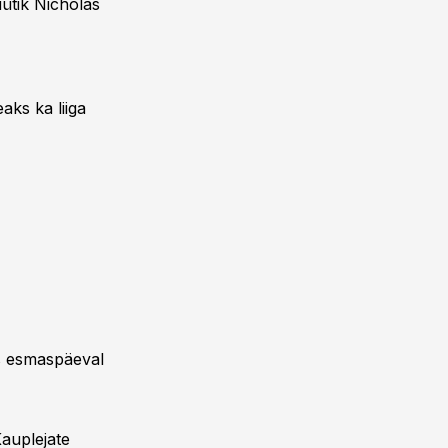
üütik Nicholas
aks ka liiga
as esmaspäeval
Kauplejate