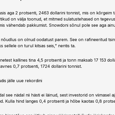
usis aga 2 protsenti, 2463 dollarini tonnist, mis on kõrgeim t
üütikud on välja toonud, et mitmed sulatustehased on tegevu
is vähendab pakkumist. Snowdoni sõnul pole see aga ainu
 nõudlus on olnud oodatust parem. See on rafineeritud tsin
s sellele on turul kitsas seis,” nentis ta.
inetest kallines tina 4,5 protsenti ja tonn maksab 17 153 dolla
vnes 0,7 protsenti, 1724 dollarini tonnist.
dis jälle uue rekordini
al see nädal nii hästi ei läinud, sest investorid on viimasel aj
. Kulla hind langes 0,4 protsenti ja hõbe kaotas 0,8 protse