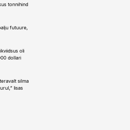
kus tonnihind
alju futuure,
kviidsus oli
00 dollari
teravalt silma
urul,” lisas