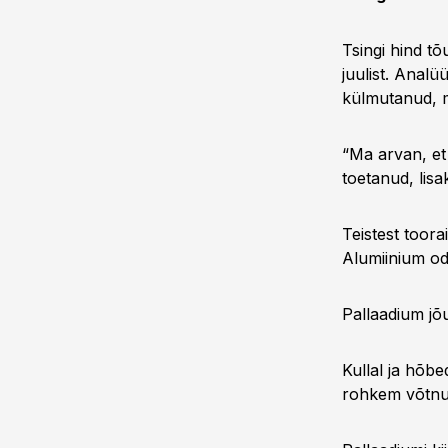
Tsingi hind tõ
juulist. Anal
külmutanud, m
“Ma arvan, et
toetanud, lisak
Teistest toora
Alumiinium oda
Pallaadium jõu
Kullal ja hõbed
rohkem võtnud