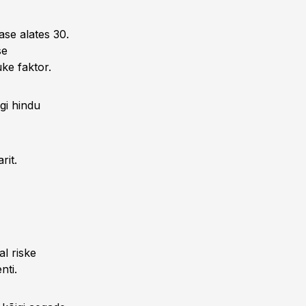
ase alates 30.
se
ke faktor.
gi hindu
rit.
al riske
nti.