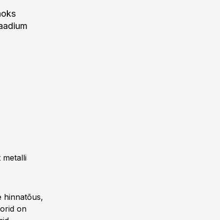
aoks
laadium
 metalli
e hinnatõus,
torid on