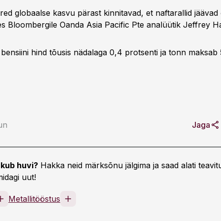
ed globaalse kasvu pärast kinnitavad, et naftarallid jäävad 
les Bloombergile Oanda Asia Pacific Pte analüütik Jeffrey Ha
ensiini hind tõusis nädalaga 0,4 protsenti ja tonn maksab 5
un
Jaga
kub huvi?
Hakka neid märksõnu jälgima ja saad alati teavitu
idagi uut!
Metallitööstus