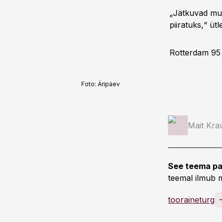
„Jätkuvad mur
piiratuks,“ üt
Rotterdam 95 b
Foto:
Äripäev
Mait Kra
See teema pa
teemal ilmub m
tooraineturg