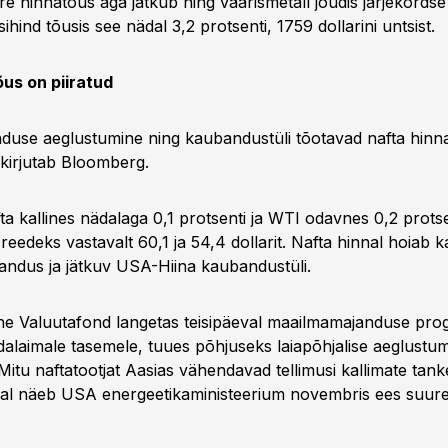
ire hinnatõus aga jätkub ning väärismetall jõudis järjekordse
sihind tõusis see nädal 3,2 protsenti, 1759 dollarini untsist.
us on piiratud
use aeglustumine ning kaubandustüli tõotavad nafta hinna
 kirjutab Bloomberg.
fta kallines nädalaga 0,1 protsenti ja WTI odavnes 0,2 prot
reedeks vastavalt 60,1 ja 54,4 dollarit. Nafta hinnal hoiab 
andus ja jätkuv USA-Hiina kaubandustüli.
e Valuutafond langetas teisipäeval maailmamajanduse pro
laimale tasemele, tuues põhjuseks laiapõhjalise aeglustum
Mitu naftatootjat Aasias vähendavad tellimusi kallimate tank
ajal näeb USA energeetikaministeerium novembris ees suur