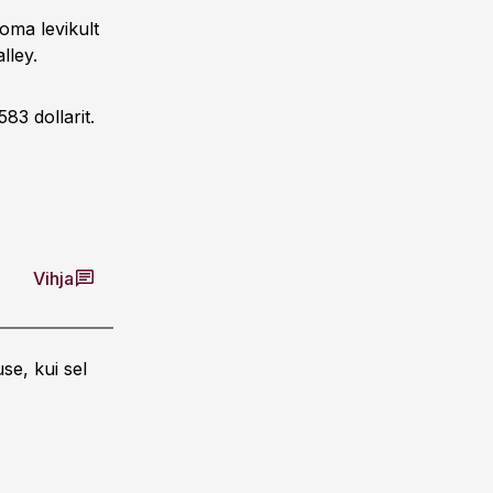
oma levikult
lley.
83 dollarit.
Vihja
se, kui sel