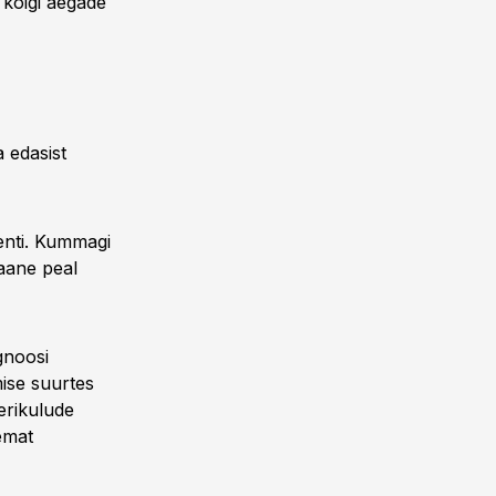
 kõigi aegade
 edasist
senti. Kummagi
kaane peal
gnoosi
ise suurtes
erikulude
emat