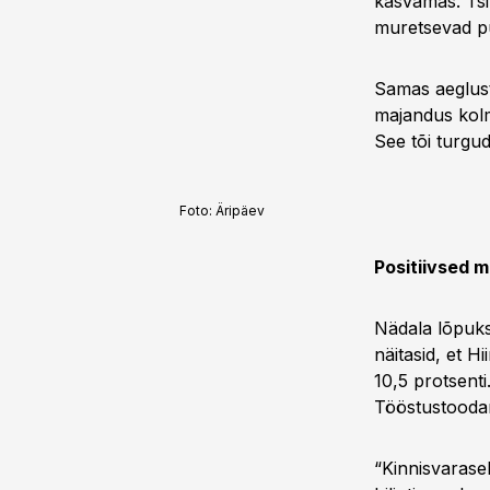
kasvamas. Tsin
muretsevad pu
Samas aeglust
majandus kolm
See tõi turgude
Foto:
Äripäev
Positiivsed 
Nädala lõpuks
näitasid, et 
10,5 protsenti
Tööstustoodan
“Kinnisvarasek