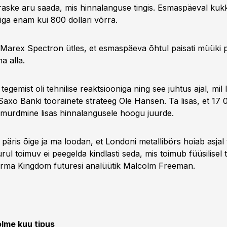
 raske aru saada, mis hinnalanguse tingis. Esmaspäeval kuk
tiga enam kui 800 dollari võrra.
Marex Spectron ütles, et esmaspäeva õhtul paisati müüki p
a alla.
egemist oli tehnilise reaktsiooniga ning see juhtus ajal, mil li
Saxo Banki toorainete strateeg Ole Hansen. Ta lisas, et 17 0
murdmine lisas hinnalangusele hoogu juurde.
 päris õige ja ma loodan, et Londoni metallibörs hoiab asjal 
urul toimuv ei peegelda kindlasti seda, mis toimub füüsilisel t
firma Kingdom futuresi analüütik Malcolm Freeman.
olme kuu tipus