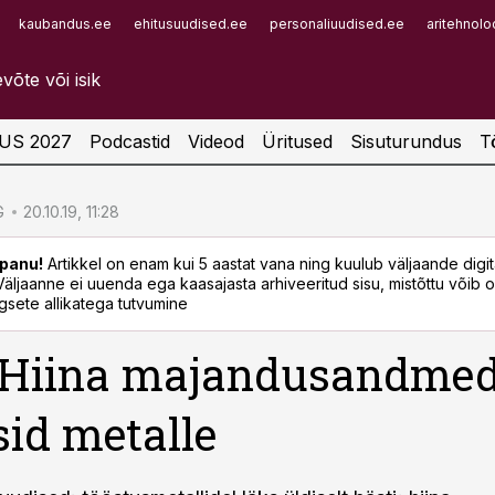
kaubandus.ee
ehitusuudised.ee
personaliuudised.ee
aritehnolo
Infopank
Radar
US 2027
Podcastid
Videod
Üritused
Sisuturundus
T
G
20.10.19, 11:28
panu!
Artikkel on enam kui 5 aastat vana ning kuulub väljaande digi
. Väljaanne ei uuenda ega kaasajasta arhiveeritud sisu, mistõttu võib ol
sete allikatega tutvumine
: Hiina majandusandme
sid metalle