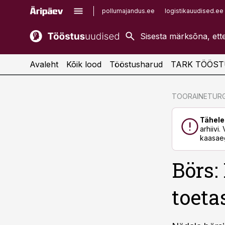
pollumajandus.ee
logistikauudised.ee
kaubandus.ee
imelineajalugu.ee
kinnisvarauudised.ee
imelineteadus.ee
Avaleht
Kõik lood
Tööstusharud
TARK TÖÖST
cebook
cebook
TOORAINETUR
Twitter)
Twitter)
Tähele
kedIn
kedIn
arhiivi
kaasaeg
ail
ail
Börs
k
k
toeta