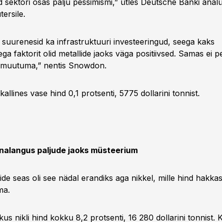
ud sektori osas palju pessimismi,” ütles Deutsche Banki anal
ersile.
e suurenesid ka infrastruktuuri investeeringud, seega kaks
a faktorit olid metallide jaoks väga positiivsed. Samas ei pe
s muutuma,” nentis Snowdon.
kallines vase hind 0,1 protsenti, 5775 dollarini tonnist.
innalangus paljude jaoks müsteerium
ide seas oli see nädal erandiks aga nikkel, mille hind hakk
ma.
s nikli hind kokku 8,2 protsenti, 16 280 dollarini tonnist. 