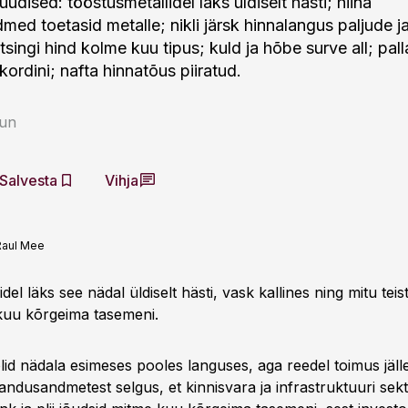
udised: tööstusmetallidel läks üldiselt hästi; hiina
ed toetasid metalle; nikli järsk hinnalangus paljude j
singi hind kolme kuu tipus; kuld ja hõbe surve all; pal
kordini; nafta hinnatõus piiratud.
aun
Salvesta
Vihja
Raul Mee
del läks see nädal üldiselt hästi, vask kallines ning mitu teist
 kuu kõrgeima tasemeni.
lid nädala esimeses pooles languses, aga reedel toimus jäll
andusandmetest selgus, et kinnisvara ja infrastruktuuri sek