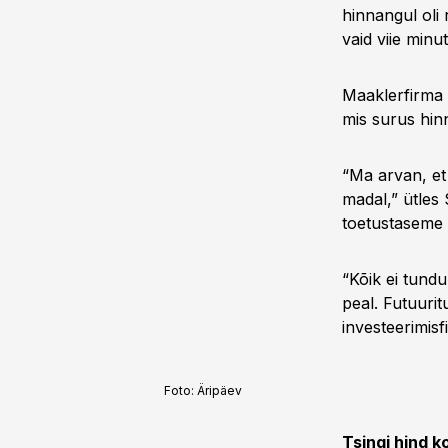
hinnangul oli
vaid viie minu
Maaklerfirma 
mis surus hinn
“Ma arvan, et t
madal,” ütles 
toetustaseme 
“Kõik ei tundu
peal. Futuurit
investeerimis
Foto:
Äripäev
Tsingi hind k