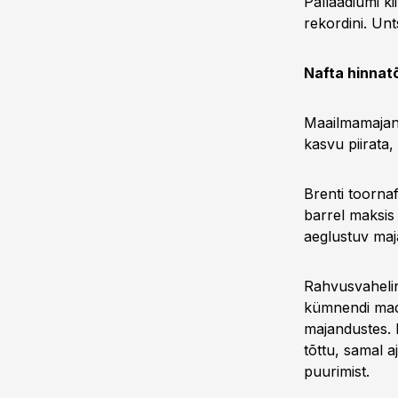
Pallaadiumi ki
rekordini. Unt
Nafta hinnatõ
Maailmamajand
kasvu piirata,
Brenti toorna
barrel maksis 
aeglustuv maj
Rahvusvahelin
kümnendi mada
majandustes. 
tõttu, samal 
puurimist.