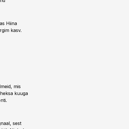
rid
as Hiina
rgim kasv.
dmeid, mis
 üheksa kuuga
nti.
gnaal, sest