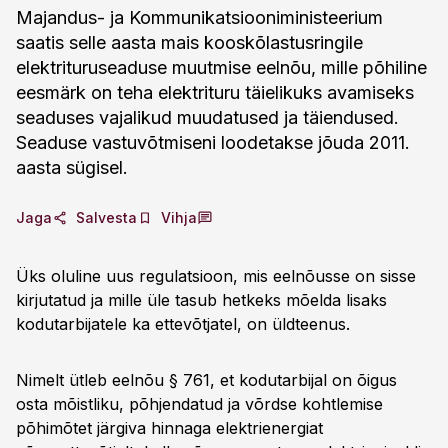
Majandus- ja Kommunikatsiooniministeerium
saatis selle aasta mais kooskõlastusringile
elektrituruseaduse muutmise eelnõu, mille põhiline
eesmärk on teha elektrituru täielikuks avamiseks
seaduses vajalikud muudatused ja täiendused.
Seaduse vastuvõtmiseni loodetakse jõuda 2011.
aasta sügisel.
Jaga
Salvesta
Vihja
Üks oluline uus regulatsioon, mis eelnõusse on sisse
kirjutatud ja mille üle tasub hetkeks mõelda lisaks
kodutarbijatele ka ettevõtjatel, on üldteenus.
Nimelt ütleb eelnõu § 761, et kodutarbijal on õigus
osta mõistliku, põhjendatud ja võrdse kohtlemise
põhimõtet järgiva hinnaga elektrienergiat