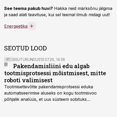
See teema pakub huvi?
Hakka neid märksõnu jälgima
ja saad alati teavituse, kui sel teemal ilmub midagi uut!
Energeetika
SEOTUD LOOD
SISUTURUNDUS
13.07.26, 14:36
ST
Pakendamisliini edu algab
tootmisprotsessi mõistmisest, mitte
roboti valimisest
Tootmisettevõtte pakendamisprotsessi eduka
automatiseerimise aluseks on kogu tootmisvoo
põhjalik analüüs, et uus süsteem sobituks
olemasolevasse keskkonda, aitaks vähendada
tööjõuvajadust ning oleks valmis ka ettevõtte