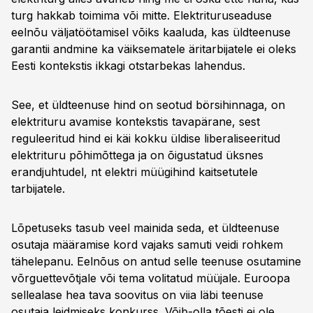
turg hakkab toimima või mitte. Elektrituruseaduse
eelnõu väljatöötamisel võiks kaaluda, kas üldteenuse
garantii andmine ka väiksematele äritarbijatele ei oleks
Eesti kontekstis ikkagi otstarbekas lahendus.
See, et üldteenuse hind on seotud börsihinnaga, on
elektrituru avamise kontekstis tavapärane, sest
reguleeritud hind ei käi kokku üldise liberaliseeritud
elektrituru põhimõttega ja on õigustatud üksnes
erandjuhtudel, nt elektri müügihind kaitsetutele
tarbijatele.
Lõpetuseks tasub veel mainida seda, et üldteenuse
osutaja määramise kord vajaks samuti veidi rohkem
tähelepanu. Eelnõus on antud selle teenuse osutamine
võrguettevõtjale või tema volitatud müüjale. Euroopa
sellealase hea tava soovitus on viia läbi teenuse
osutaja leidmiseks konkurss. Võib-olla tõesti ei ole