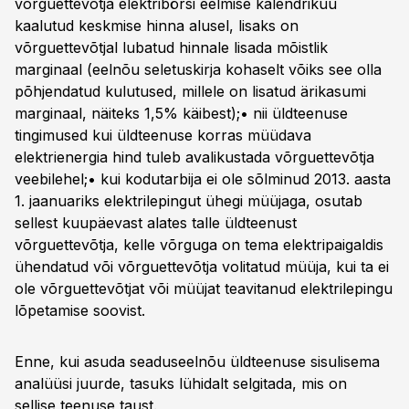
võrguettevõtja elektribörsi eelmise kalendrikuu
kaalutud keskmise hinna alusel, lisaks on
võrguettevõtjal lubatud hinnale lisada mõistlik
marginaal (eelnõu seletuskirja kohaselt võiks see olla
põhjendatud kulutused, millele on lisatud ärikasumi
marginaal, näiteks 1,5% käibest);• nii üldteenuse
tingimused kui üldteenuse korras müüdava
elektrienergia hind tuleb avalikustada võrguettevõtja
veebilehel;• kui kodutarbija ei ole sõlminud 2013. aasta
1. jaanuariks elektrilepingut ühegi müüjaga, osutab
sellest kuupäevast alates talle üldteenust
võrguettevõtja, kelle võrguga on tema elektripaigaldis
ühendatud või võrguettevõtja volitatud müüja, kui ta ei
ole võrguettevõtjat või müüjat teavitanud elektrilepingu
lõpetamise soovist.
Enne, kui asuda seaduseelnõu üldteenuse sisulisema
analüüsi juurde, tasuks lühidalt selgitada, mis on
sellise teenuse taust.