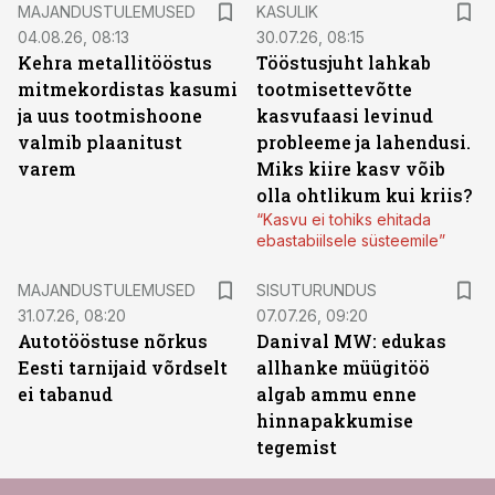
MAJANDUSTULEMUSED
KASULIK
04.08.26, 08:13
30.07.26, 08:15
Kehra metallitööstus
Tööstusjuht lahkab
mitmekordistas kasumi
tootmisettevõtte
ja uus tootmishoone
kasvufaasi levinud
valmib plaanitust
probleeme ja lahendusi.
varem
Miks kiire kasv võib
olla ohtlikum kui kriis?
“Kasvu ei tohiks ehitada
ebastabiilsele süsteemile”
ST
MAJANDUSTULEMUSED
SISUTURUNDUS
31.07.26, 08:20
07.07.26, 09:20
Autotööstuse nõrkus
Danival MW: edukas
Eesti tarnijaid võrdselt
allhanke müügitöö
ei tabanud
algab ammu enne
hinnapakkumise
tegemist