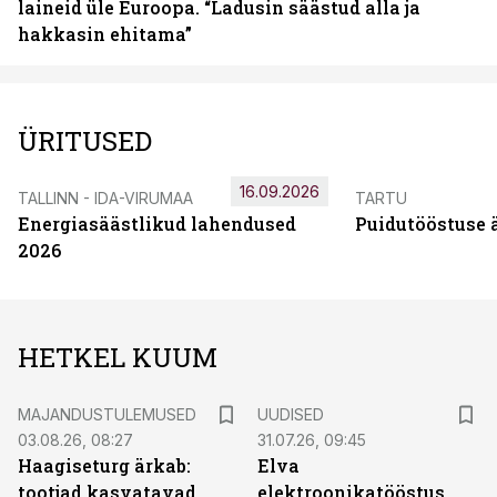
laineid üle Euroopa. “Ladusin säästud alla ja
hakkasin ehitama”
ÜRITUSED
16.09.2026
TALLINN - IDA-VIRUMAA
TARTU
Energiasäästlikud lahendused
Puidutööstuse 
2026
HETKEL KUUM
MAJANDUSTULEMUSED
UUDISED
03.08.26, 08:27
31.07.26, 09:45
Haagiseturg ärkab:
Elva
tootjad kasvatavad
elektroonikatööstus