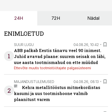
tulevasteks arenguteks. Lihtsalt roboti lisamine
enamasti oodatud tulemust ei too, nendib tootmise ja
tööstuse automatiseerimislahenduste arendaja Smitech
24H
72H
Nädal
OÜ tegevjuht Sander Mitendorf.
ENIMLOETUD
SUUR LUGU
04.08.26, 10:42
ABB palkab Eestis tänavu veel 90 inimest.
1
Juhid avavad plaane: suurem seisak on läbi,
uue aasta tootmismahud on ette müüdud
Ettevõte muutis tootmistöötajate palgasüsteemi
MAJANDUSTULEMUSED
04.08.26, 08:13
Kehra metallitööstus mitmekordistas
2
kasumi ja uus tootmishoone valmib
plaanitust varem