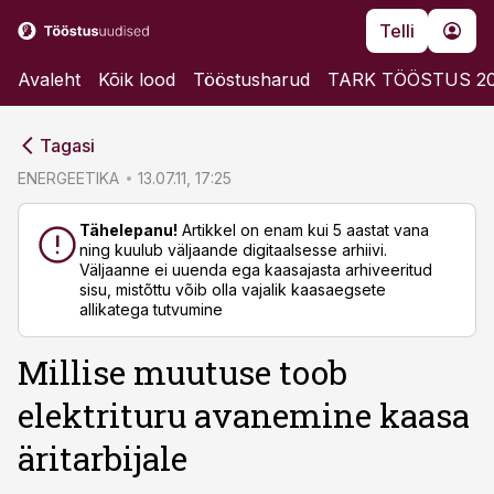
Telli
Avaleht
Kõik lood
Tööstusharud
TARK TÖÖSTUS 2
cebook
cebook
Tagasi
Twitter)
Twitter)
ENERGEETIKA
13.07.11, 17:25
kedIn
kedIn
Tähelepanu!
Artikkel on enam kui 5 aastat vana
ning kuulub väljaande digitaalsesse arhiivi.
ail
ail
Väljaanne ei uuenda ega kaasajasta arhiveeritud
sisu, mistõttu võib olla vajalik kaasaegsete
k
k
allikatega tutvumine
Millise muutuse toob
elektrituru avanemine kaasa
äritarbijale