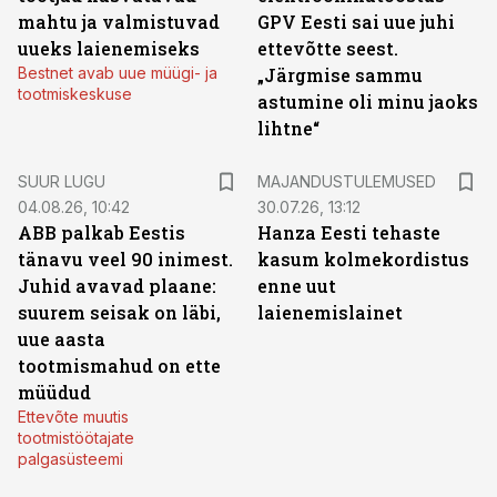
mahtu ja valmistuvad
GPV Eesti sai uue juhi
uueks laienemiseks
ettevõtte seest.
Bestnet avab uue müügi- ja
„Järgmise sammu
tootmiskeskuse
astumine oli minu jaoks
lihtne“
SUUR LUGU
MAJANDUSTULEMUSED
04.08.26, 10:42
30.07.26, 13:12
ABB palkab Eestis
Hanza Eesti tehaste
tänavu veel 90 inimest.
kasum kolmekordistus
Juhid avavad plaane:
enne uut
suurem seisak on läbi,
laienemislainet
uue aasta
tootmismahud on ette
müüdud
Ettevõte muutis
tootmistöötajate
palgasüsteemi