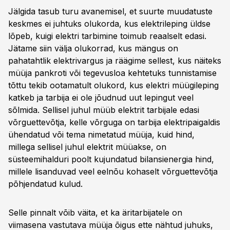
Jälgida tasub turu avanemisel, et suurte muudatuste
keskmes ei juhtuks olukorda, kus elektrileping üldse
lõpeb, kuigi elektri tarbimine toimub reaalselt edasi.
Jätame siin välja olukorrad, kus mängus on
pahatahtlik elektrivargus ja räägime sellest, kus näiteks
müüja pankroti või tegevusloa kehtetuks tunnistamise
tõttu tekib ootamatult olukord, kus elektri müügileping
katkeb ja tarbija ei ole jõudnud uut lepingut veel
sõlmida. Sellisel juhul müüb elektrit tarbijale edasi
võrguettevõtja, kelle võrguga on tarbija elektripaigaldis
ühendatud või tema nimetatud müüja, kuid hind,
millega sellisel juhul elektrit müüakse, on
süsteemihalduri poolt kujundatud bilansienergia hind,
millele lisanduvad veel eelnõu kohaselt võrguettevõtja
põhjendatud kulud.
Selle pinnalt võib väita, et ka äritarbijatele on
viimasena vastutava müüja õigus ette nähtud juhuks,