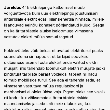
Järeldus 4:
Elektrilepingu katkemisel müüb
võrguettevõtja kuni uue elektrilepingu jõustumiseni
äritarbijale elektrit edasi bilansienergia hinnaga, millele
lisanduvad eelnõu kohaselt põhjendatud kulud. Seega
on ka äritarbijatele ajutise iseloomuga viimasena
vastutav elektri müüja samuti tagatud.
Kokkuvõtteks võib öelda, et avatud elektriturul peaks
suund olema sinnapoole, et tarbijad sooviksid
üldteenuse asemel osta elektrit enda valitud elektri
müüjalt, mis tähendab loomulikult elektri müüjate jaoks
pingutust tarbijate pärast võidelda, täpselt nii nagu
toimub mobiiliside turul. See aga ei tähenda seda, et
viimasena vastutava müüja regulatsiooni ja
mehhanismi ei oleks üldse vaja. Pigem oleks see vajalik
nii kodu- kui väiksematele äritarbijatele riskide
maandamiseks ja seda eriti meie olukorras, kus
elektriturg alles avaneb ning me ei oska ette näha, kas