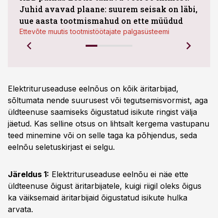
Juhid avavad plaane: suurem seisak on läbi,
maht
uue aasta tootmismahud on ette müüdud
Bestn
Ettevõte muutis tootmistöötajate palgasüsteemi
Elektrituruseaduse eelnõus on kõik äritarbijad,
sõltumata nende suurusest või tegutsemisvormist, aga
üldteenuse saamiseks õigustatud isikute ringist välja
jäetud. Kas selline otsus on lihtsalt kergema vastupanu
teed minemine või on selle taga ka põhjendus, seda
eelnõu seletuskirjast ei selgu.
Järeldus 1:
Elektrituruseaduse eelnõu ei näe ette
üldteenuse õigust äritarbijatele, kuigi riigil oleks õigus
ka väiksemaid äritarbijaid õigustatud isikute hulka
arvata.