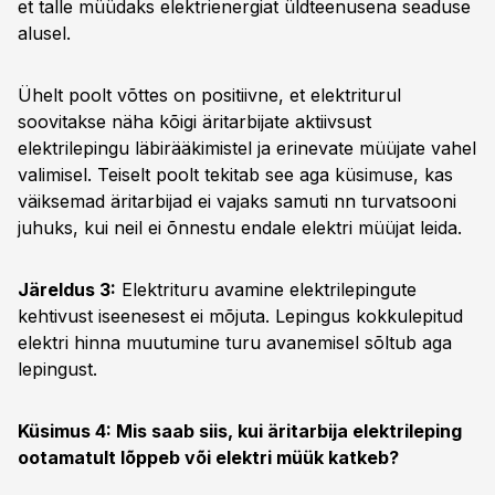
et talle müüdaks elektrienergiat üldteenusena seaduse
alusel.
Ühelt poolt võttes on positiivne, et elektriturul
soovitakse näha kõigi äritarbijate aktiivsust
elektrilepingu läbirääkimistel ja erinevate müüjate vahel
valimisel. Teiselt poolt tekitab see aga küsimuse, kas
väiksemad äritarbijad ei vajaks samuti nn turvatsooni
juhuks, kui neil ei õnnestu endale elektri müüjat leida.
Järeldus 3:
Elektrituru avamine elektrilepingute
kehtivust iseenesest ei mõjuta. Lepingus kokkulepitud
elektri hinna muutumine turu avanemisel sõltub aga
lepingust.
Küsimus 4: Mis saab siis, kui äritarbija elektrileping
ootamatult lõppeb või elektri müük katkeb?