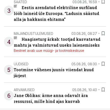
SAATED
03.08.26, 16:59
Eestis arendatud elektriline surfilaud
3
lööb laineid üle Euroopa. “Ladusin säästud
alla ja hakkasin ehitama”
MAJANDUSTULEMUSED
03.08.26, 08:27
Haagiseturg ärkab: tootjad kasvatavad
4
mahtu ja valmistuvad uueks laienemiseks
Bestnet avab uue müügi- ja tootmiskeskuse
UUDISED
05.08.26, 08:30
5
Tootmine vähenes juunis viiendat kuud
järjest
ARVAMUSED
05.08.26, 10:40
6
Jane Oblikas: ärme anna odavalt ära
ressurssi, mille hind ajas kasvab