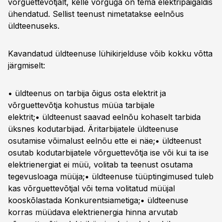
võrguettevõtjalt, kelle võrguga on tema elektripaigaldis
ühendatud. Sellist teenust nimetatakse eelnõus
üldteenuseks.
Kavandatud üldteenuse lühikirjelduse võib kokku võtta
järgmiselt:
• üldteenus on tarbija õigus osta elektrit ja
võrguettevõtja kohustus müüa tarbijale
elektrit;• üldteenust saavad eelnõu kohaselt tarbida
üksnes kodutarbijad. Äritarbijatele üldteenuse
osutamise võimalust eelnõu ette ei näe;• üldteenust
osutab kodutarbijatele võrguettevõtja ise või kui ta ise
elektrienergiat ei müü, volitab ta teenust osutama
tegevusloaga müüja;• üldteenuse tüüptingimused tuleb
kas võrguettevõtjal või tema volitatud müüjal
kooskõlastada Konkurentsiametiga;• üldteenuse
korras müüdava elektrienergia hinna arvutab