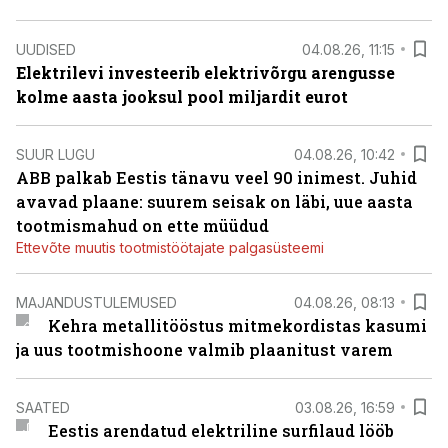
UUDISED
04.08.26, 11:15
Elektrilevi investeerib elektrivõrgu arengusse
kolme aasta jooksul pool miljardit eurot
SUUR LUGU
04.08.26, 10:42
ABB palkab Eestis tänavu veel 90 inimest. Juhid
avavad plaane: suurem seisak on läbi, uue aasta
tootmismahud on ette müüdud
Ettevõte muutis tootmistöötajate palgasüsteemi
MAJANDUSTULEMUSED
04.08.26, 08:13
Kehra metallitööstus mitmekordistas kasumi
ja uus tootmishoone valmib plaanitust varem
SAATED
03.08.26, 16:59
Eestis arendatud elektriline surfilaud lööb