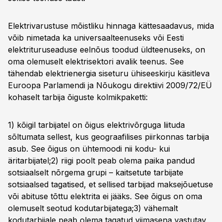
Elektrivarustuse mõistliku hinnaga kättesaadavus, mida
võib nimetada ka universaalteenuseks või Eesti
elektrituruseaduse eelnõus toodud üldteenuseks, on
oma olemuselt elektrisektori avalik teenus. See
tähendab elektrienergia siseturu ühiseeskirju käsitleva
Euroopa Parlamendi ja Nõukogu direktiivi 2009/72/EÜ
kohaselt tarbija õiguste kolmikpaketti:
1) kõigil tarbijatel on õigus elektrivõrguga liituda
sõltumata sellest, kus geograafilises piirkonnas tarbija
asub. See õigus on ühtemoodi nii kodu- kui
äritarbijatel;2) riigi poolt peab olema paika pandud
sotsiaalselt nõrgema grupi – kaitsetute tarbijate
sotsiaalsed tagatised, et sellised tarbijad maksejõuetuse
või abituse tõttu elektrita ei jääks. See õigus on oma
olemuselt seotud kodutarbijatega;3) vähemalt
kodutarbijale peab olema tagatud viimasena vastutav