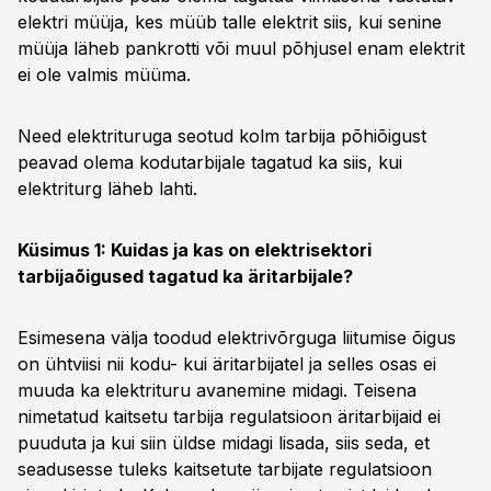
elektri müüja, kes müüb talle elektrit siis, kui senine
müüja läheb pankrotti või muul põhjusel enam elektrit
ei ole valmis müüma.
Need elektrituruga seotud kolm tarbija põhiõigust
peavad olema kodutarbijale tagatud ka siis, kui
elektriturg läheb lahti.
Küsimus 1: Kuidas ja kas on elektrisektori
tarbijaõigused tagatud ka äritarbijale?
Esimesena välja toodud elektrivõrguga liitumise õigus
on ühtviisi nii kodu- kui äritarbijatel ja selles osas ei
muuda ka elektrituru avanemine midagi. Teisena
nimetatud kaitsetu tarbija regulatsioon äritarbijaid ei
puuduta ja kui siin üldse midagi lisada, siis seda, et
seadusesse tuleks kaitsetute tarbijate regulatsioon