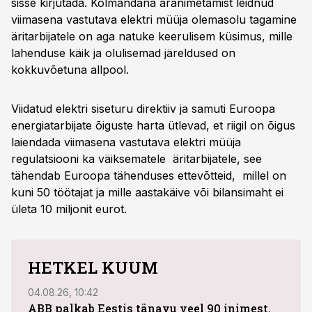
sisse kirjutada. Kolmandana äranimetamist leidnud
viimasena vastutava elektri müüja olemasolu tagamine
äritarbijatele on aga natuke keerulisem küsimus, mille
lahenduse käik ja olulisemad järeldused on
kokkuvõetuna allpool.
Viidatud elektri siseturu direktiiv ja samuti Euroopa
energiatarbijate õiguste harta ütlevad, et riigil on õigus
laiendada viimasena vastutava elektri müüja
regulatsiooni ka väiksematele äritarbijatele, see
tähendab Euroopa tähenduses ettevõtteid, millel on
kuni 50 töötajat ja mille aastakäive või bilansimaht ei
ületa 10 miljonit eurot.
HETKEL KUUM
04.08.26, 10:42
03.08
ABB palkab Eestis tänavu veel 90 inimest.