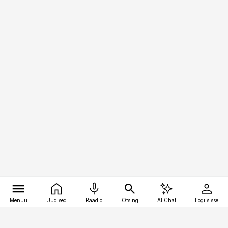
Menüü
Uudised
Raadio
Otsing
AI Chat
Logi sisse