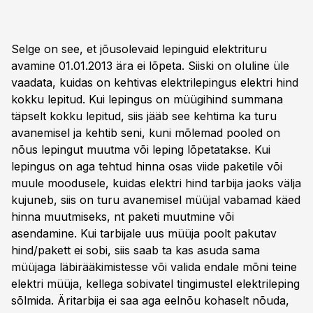
Selge on see, et jõusolevaid lepinguid elektrituru
avamine 01.01.2013 ära ei lõpeta. Siiski on oluline üle
vaadata, kuidas on kehtivas elektrilepingus elektri hind
kokku lepitud. Kui lepingus on müügihind summana
täpselt kokku lepitud, siis jääb see kehtima ka turu
avanemisel ja kehtib seni, kuni mõlemad pooled on
nõus lepingut muutma või leping lõpetatakse. Kui
lepingus on aga tehtud hinna osas viide paketile või
muule moodusele, kuidas elektri hind tarbija jaoks välja
kujuneb, siis on turu avanemisel müüjal vabamad käed
hinna muutmiseks, nt paketi muutmine või
asendamine. Kui tarbijale uus müüja poolt pakutav
hind/pakett ei sobi, siis saab ta kas asuda sama
müüjaga läbirääkimistesse või valida endale mõni teine
elektri müüja, kellega sobivatel tingimustel elektrileping
sõlmida. Äritarbija ei saa aga eelnõu kohaselt nõuda,