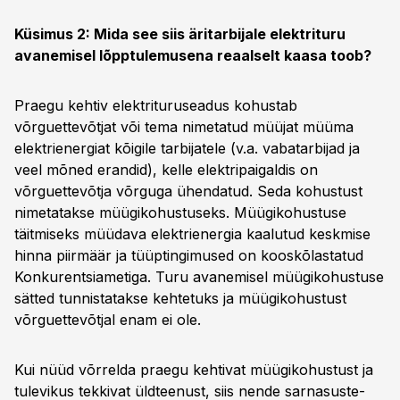
Küsimus 2: Mida see siis äritarbijale elektrituru
avanemisel lõpptulemusena reaalselt kaasa toob?
Praegu kehtiv elektrituruseadus kohustab
võrguettevõtjat või tema nimetatud müüjat müüma
elektrienergiat kõigile tarbijatele (v.a. vabatarbijad ja
veel mõned erandid), kelle elektripaigaldis on
võrguettevõtja võrguga ühendatud. Seda kohustust
nimetatakse müügikohustuseks. Müügikohustuse
täitmiseks müüdava elektrienergia kaalutud keskmise
hinna piirmäär ja tüüptingimused on kooskõlastatud
Konkurentsiametiga. Turu avanemisel müügikohustuse
sätted tunnistatakse kehtetuks ja müügikohustust
võrguettevõtjal enam ei ole.
Kui nüüd võrrelda praegu kehtivat müügikohustust ja
tulevikus tekkivat üldteenust, siis nende sarnasuste-