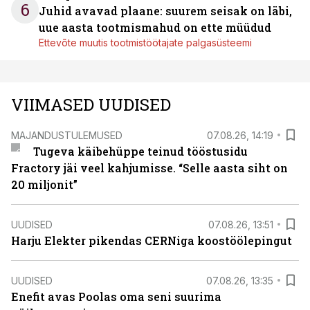
6
Juhid avavad plaane: suurem seisak on läbi,
uue aasta tootmismahud on ette müüdud
Ettevõte muutis tootmistöötajate palgasüsteemi
VIIMASED UUDISED
MAJANDUSTULEMUSED
07.08.26, 14:19
Tugeva käibehüppe teinud tööstusidu
Fractory jäi veel kahjumisse. “Selle aasta siht on
20 miljonit”
UUDISED
07.08.26, 13:51
Harju Elekter pikendas CERNiga koostöölepingut
UUDISED
07.08.26, 13:35
Enefit avas Poolas oma seni suurima