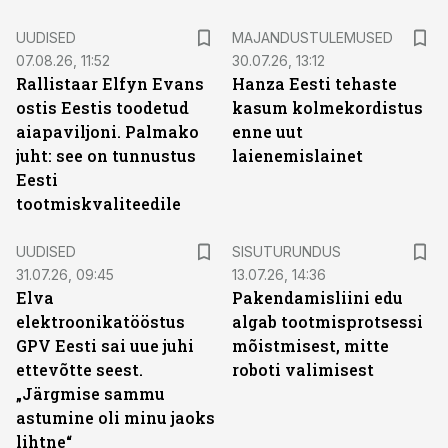
UUDISED
MAJANDUSTULEMUSED
07.08.26, 11:52
30.07.26, 13:12
Rallistaar Elfyn Evans
Hanza Eesti tehaste
ostis Eestis toodetud
kasum kolmekordistus
aiapaviljoni. Palmako
enne uut
juht: see on tunnustus
laienemislainet
Eesti
tootmiskvaliteedile
ST
UUDISED
SISUTURUNDUS
31.07.26, 09:45
13.07.26, 14:36
Elva
Pakendamisliini edu
elektroonikatööstus
algab tootmisprotsessi
GPV Eesti sai uue juhi
mõistmisest, mitte
ettevõtte seest.
roboti valimisest
„Järgmise sammu
astumine oli minu jaoks
lihtne“