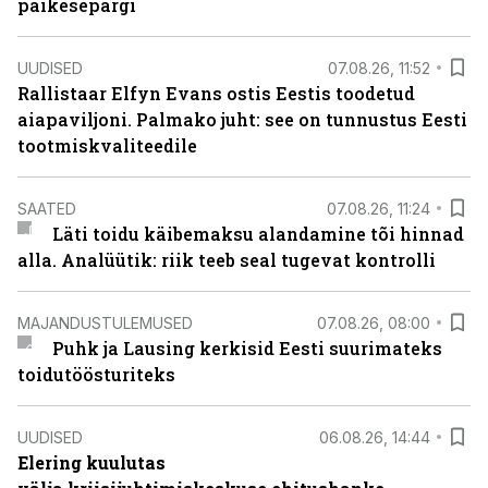
päikesepargi
UUDISED
07.08.26, 11:52
Rallistaar Elfyn Evans ostis Eestis toodetud
aiapaviljoni. Palmako juht: see on tunnustus Eesti
tootmiskvaliteedile
SAATED
07.08.26, 11:24
Läti toidu käibemaksu alandamine tõi hinnad
alla. Analüütik: riik teeb seal tugevat kontrolli
MAJANDUSTULEMUSED
07.08.26, 08:00
Puhk ja Lausing kerkisid Eesti suurimateks
toidutöösturiteks
UUDISED
06.08.26, 14:44
Elering kuulutas