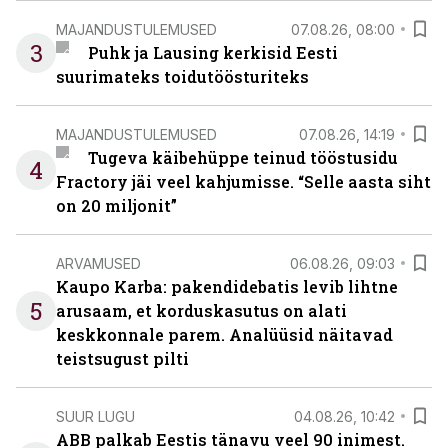
MAJANDUSTULEMUSED
07.08.26, 08:00
3
Puhk ja Lausing kerkisid Eesti
suurimateks toidutöösturiteks
MAJANDUSTULEMUSED
07.08.26, 14:19
Tugeva käibehüppe teinud tööstusidu
4
Fractory jäi veel kahjumisse. “Selle aasta siht
on 20 miljonit”
ARVAMUSED
06.08.26, 09:03
Kaupo Karba: pakendidebatis levib lihtne
5
arusaam, et korduskasutus on alati
keskkonnale parem. Analüüsid näitavad
teistsugust pilti
SUUR LUGU
04.08.26, 10:42
ABB palkab Eestis tänavu veel 90 inimest.