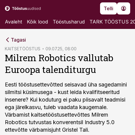
Telli
Avaleht
Kõik lood
Tööstusharud
TARK TÖÖSTUS 2
cebook
Tagasi
Twitter)
KAITSETÖÖSTUS
09.07.25, 08:00
Milrem Robotics vallutab
kedIn
Euroopa talenditurgu
ail
k
Eesti tööstusettevõtted seisavad üha sagedamini
silmitsi küsimusega - kust leida kvalifitseeritud
insenere? Kui koduturg ei paku piisavalt teadmisi
ega järelkasvu, tuleb vaadata kaugemale.
Värbamist kaitsetööstusettevõttes Milrem
Robotics tutvustas konverentsil Industry 5.0
ettevõtte värbamisjuht Gristel Tali.