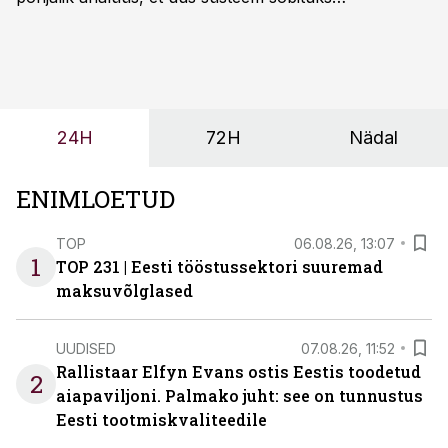
olemasolevasse keskkonda, aitaks vähendada
tööjõuvajadust ning oleks valmis ka ettevõtte
tulevasteks arenguteks. Lihtsalt roboti lisamine
enamasti oodatud tulemust ei too, nendib tootmise ja
tööstuse automatiseerimislahenduste arendaja Smitech
24H
72H
Nädal
OÜ tegevjuht Sander Mitendorf.
ENIMLOETUD
TOP
06.08.26, 13:07
1
TOP 231 | Eesti tööstussektori suuremad
maksuvõlglased
UUDISED
07.08.26, 11:52
Rallistaar Elfyn Evans ostis Eestis toodetud
2
aiapaviljoni. Palmako juht: see on tunnustus
Eesti tootmiskvaliteedile