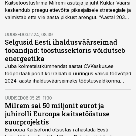
Kaitsetööstusfirma Milremi asutaja ja juht Kuldar Väärsi
keskendub praegu ettevõtte pikaajalisele strateegiale ja
valmistab ette viie aasta pikkust arengut. “Aastal 2030
oleme globaalne liider maismaarobootika
terviklahenduste turul,“ märgib tippjuht, kelle sõnul on
UUDISED
03.12.24, 08:39
just 2025. aasta ettevõtte jaoks murranguline.
Selgusid Eesti ihaldusväärseimad
tööandjad: tööstussektoris võidutseb
energeetika
Juba kolmeteistkümnendat aastat CVKeskus.ee
tööportaali poolt korraldatud uuringus valisid töövõtjad
2024. aasta ihaldusväärseimaks tööstusvaldkonna
tööandjaks Eesti Energia.
UUDISED
08.05.25, 11:30
Milrem sai 50 miljonit eurot ja
juhirolli Euroopa kaitsetööstuse
suurprojektis
Euroopa Kaitsefond otsustas rahastada Eesti