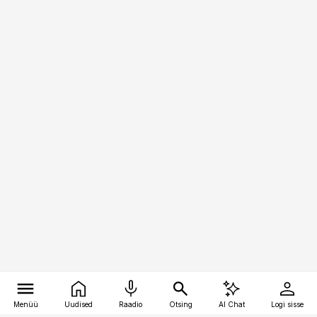
Menüü
Uudised
Raadio
Otsing
AI Chat
Logi sisse