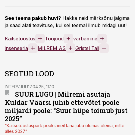
See teema pakub huvi?
Hakka neid märksõnu jälgima
ja saad alati teavituse, kui sel teemal ilmub midagi uut!
Kaitsetööstus
Tööjõud
värbamine
inseneeria
MILREM AS
Gristel Tali
SEOTUD LOOD
INTERVJUU
17.04.25, 11:10
SUUR LUGU | Milremi asutaja
Kuldar Väärsi juhib ettevõtet poole
miljardi poole: “Suur hüpe toimub just
2025”
“Kaitsetööstuspark peaks meil täna juba olemas olema, mitte
alles 2027”