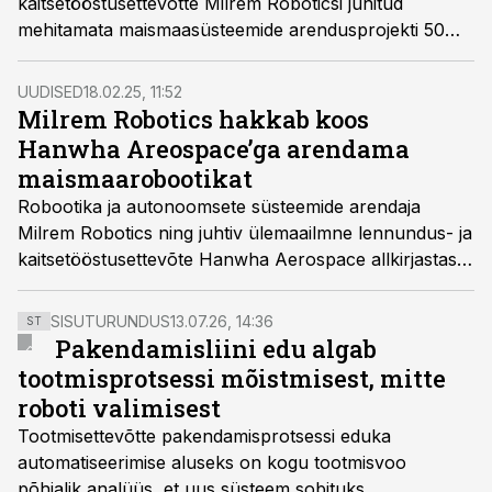
kaitsetööstusettevõtte Milrem Roboticsi juhitud
mehitamata maismaasüsteemide arendusprojekti 50
miljoni euroga.
UUDISED
18.02.25, 11:52
Milrem Robotics hakkab koos
Hanwha Areospace’ga arendama
maismaarobootikat
Robootika ja autonoomsete süsteemide arendaja
Milrem Robotics ning juhtiv ülemaailmne lennundus- ja
kaitsetööstusettevõte Hanwha Aerospace allkirjastasid
koostööleppe mehitamata lahingumasinate ja teiste
maismaa robootikasüsteemide arendamiseks ja
SISUTURUNDUS
13.07.26, 14:36
ST
turustamiseks.
Pakendamisliini edu algab
tootmisprotsessi mõistmisest, mitte
roboti valimisest
Tootmisettevõtte pakendamisprotsessi eduka
automatiseerimise aluseks on kogu tootmisvoo
põhjalik analüüs, et uus süsteem sobituks