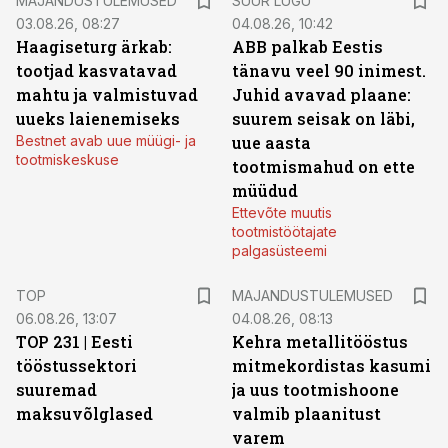
MAJANDUSTULEMUSED
SUUR LUGU
03.08.26, 08:27
04.08.26, 10:42
Haagiseturg ärkab:
ABB palkab Eestis
tootjad kasvatavad
tänavu veel 90 inimest.
mahtu ja valmistuvad
Juhid avavad plaane:
uueks laienemiseks
suurem seisak on läbi,
Bestnet avab uue müügi- ja
uue aasta
tootmiskeskuse
tootmismahud on ette
müüdud
Ettevõte muutis
tootmistöötajate
palgasüsteemi
TOP
MAJANDUSTULEMUSED
06.08.26, 13:07
04.08.26, 08:13
TOP 231 | Eesti
Kehra metallitööstus
tööstussektori
mitmekordistas kasumi
suuremad
ja uus tootmishoone
maksuvõlglased
valmib plaanitust
varem