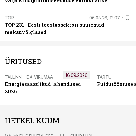
välja kriisijuhtimiskeskuse ehitushanke
TOP
06.08.26, 13:07
TOP 231 | Eesti tööstussektori suuremad
maksuvõlglased
ÜRITUSED
16.09.2026
TALLINN - IDA-VIRUMAA
TARTU
Energiasäästlikud lahendused
Puidutööstuse 
2026
HETKEL KUUM