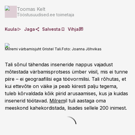
Toomas Kelt
Tööstusuudised.ee toimetaja
Kuula
Jaga
Salvesta
Vihja
Milremi värbamisjuht Gristel Tali.
Foto:
Joanna Jõhvikas
Tali sõnul tähendas inseneride nappus vajadust
mõtestada värbamisprotsess ümber viisil, mis ei tunne
piire – ei geograafilisi ega töövormilisi. Tali rõhutas, et
kui ettevõte on väike ja peab kiiresti palju tegema,
tuleb kõrvaldada kõik piirid arusaamises, kus ja kuidas
insenerid töötavad.
Milrem
il tuli aastaga oma
meeskond kahekordistada, lisades sellele 200 inimest.