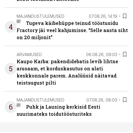
MAJANDUSTULEMUSED
07.08.26, 14:19
Tugeva käibehüppe teinud tööstusidu
4
Fractory jäi veel kahjumisse. “Selle aasta siht
on 20 miljonit”
ARVAMUSED
06.08.26, 09:03
Kaupo Karba: pakendidebatis levib lihtne
5
arusaam, et korduskasutus on alati
keskkonnale parem. Analüüsid näitavad
teistsugust pilti
MAJANDUSTULEMUSED
07.08.26, 08:00
6
Puhk ja Lausing kerkisid Eesti
suurimateks toidutöösturiteks