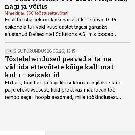
nägi ja võitis
Nimekirjas 550 tööstusettevõtet!
Eesti tööstussektori kõiki harusid koondava TOPi
esikohale tuli vaid kuus aastat tagasi garaažis
alustanud Defsecintel Solutions AS, mis toodab
autonoomseid ja mobiilseid seire- ning droonitõrje
süsteeme. Kaitsetööstusele läheb ka teine koht –
SISUTURUNDUS
26.06.26, 13:15
ST
droonitootja Threod Systems AS.
Tõstelahendused peavad aitama
vältida ettevõtete kõige kallimat
kulu – seisakuid
Ehitus-, tööstus- ja logistikasektoris räägitakse täna
palju efektiivsusest, kuid praktikas määravad töö
tempo sageli hoopis seadmed, mille töökindlusest
sõltub kogu objekti või tootmise sujuvus. Kui tõstuk
seisab, töö katkeb või masin ei vasta töötingimustele,
ei tähenda see ettevõtte jaoks ainult tehnilist
probleemi, vaid otsest rahalist kulu, venivaid tähtaegu
ja suuremaid riske tööohutusele.