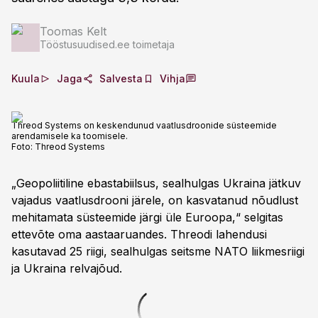
Toomas Kelt
Tööstusuudised.ee toimetaja
Kuula
Jaga
Salvesta
Vihja
Threod Systems on keskendunud vaatlusdroonide süsteemide
arendamisele ka toomisele.
Foto:
Threod Systems
„Geopoliitiline ebastabiilsus, sealhulgas Ukraina jätkuv
vajadus vaatlusdrooni järele, on kasvatanud nõudlust
mehitamata süsteemide järgi üle Euroopa,“ selgitas
ettevõte oma aastaaruandes. Threodi lahendusi
kasutavad 25 riigi, sealhulgas seitsme NATO liikmesriigi
ja Ukraina relvajõud.