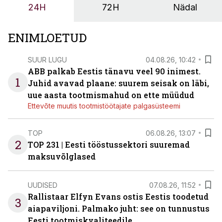
24H
72H
Nädal
ENIMLOETUD
SUUR LUGU
04.08.26, 10:42
ABB palkab Eestis tänavu veel 90 inimest.
1
Juhid avavad plaane: suurem seisak on läbi,
uue aasta tootmismahud on ette müüdud
Ettevõte muutis tootmistöötajate palgasüsteemi
TOP
06.08.26, 13:07
2
TOP 231 | Eesti tööstussektori suuremad
maksuvõlglased
UUDISED
07.08.26, 11:52
Rallistaar Elfyn Evans ostis Eestis toodetud
3
aiapaviljoni. Palmako juht: see on tunnustus
Eesti tootmiskvaliteedile