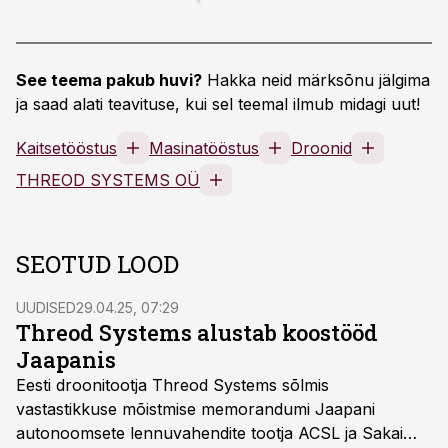
See teema pakub huvi?
Hakka neid märksõnu jälgima
ja saad alati teavituse, kui sel teemal ilmub midagi uut!
Kaitsetööstus
Masinatööstus
Droonid
THREOD SYSTEMS OÜ
SEOTUD LOOD
UUDISED
29.04.25, 07:29
Threod Systems alustab koostööd
Jaapanis
Eesti droonitootja Threod Systems sõlmis
vastastikkuse mõistmise memorandumi Jaapani
autonoomsete lennuvahendite tootja ACSL ja Sakai