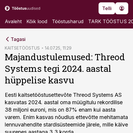
Telli
Avaleht
Kõik lood
Tööstusharud
TARK TÖÖSTUS 2
cebook
Tagasi
Twitter)
KAITSETÖÖSTUS
14.07.25, 11:29
Majandustulemused: Threod
kedIn
Systems tegi 2024. aastal
ail
hüppelise kasvu
k
Eesti kaitsetööstusettevõte Threod Systems AS
kasvatas 2024. aastal oma müügitulu rekordilise
38 miljoni euroni, mis on 87% enam kui aasta
varem. Enim kasvas nõudlus ettevõtte mehitamata
lennuvahendite stardisüsteemide järele, mille käive
suurenes aastaga 3,3 korda.