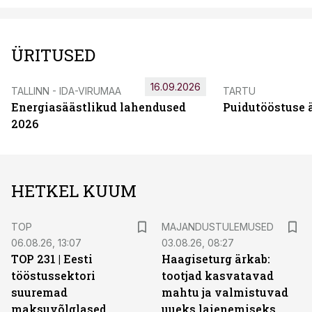
ÜRITUSED
16.09.2026
TALLINN - IDA-VIRUMAA
TARTU
Energiasäästlikud lahendused
Puidutööstuse 
2026
HETKEL KUUM
TOP
MAJANDUSTULEMUSED
06.08.26, 13:07
03.08.26, 08:27
TOP 231 | Eesti
Haagiseturg ärkab:
tööstussektori
tootjad kasvatavad
suuremad
mahtu ja valmistuvad
maksuvõlglased
uueks laienemiseks