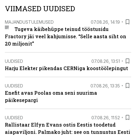
VIIMASED UUDISED
MAJANDUSTULEMUSED
07.08.26, 14:19
Tugeva käibehüppe teinud tööstusidu
Fractory jäi veel kahjumisse. “Selle aasta siht on
20 miljonit”
UUDISED
07.08.26, 13:51
Harju Elekter pikendas CERNiga koostöölepingut
UUDISED
07.08.26, 13:35
Enefit avas Poolas oma seni suurima
päikesepargi
UUDISED
07.08.26, 11:52
Rallistaar Elfyn Evans ostis Eestis toodetud
aiapaviljoni. Palmako juht: see on tunnustus Eesti