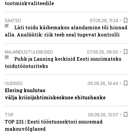
tootmiskvaliteedile
SAATED
07.08.26, 11:24
Läti toidu käibemaksu alandamine tõi hinnad
alla. Analüütik: riik teeb seal tugevat kontrolli
MAJANDUSTULEMUSED
07.08.26, 08:00
Puhk ja Lausing kerkisid Eesti suurimateks
toidutöösturiteks
UUDISED
06.08.26, 14:44
Elering kuulutas
välja kriisijuhtimiskeskuse ehitushanke
TOP
06.08.26, 13:07
TOP 231 | Eesti tööstussektori suuremad
maksuvõlglased