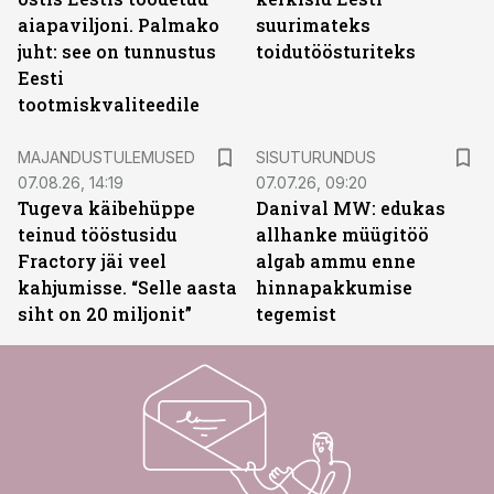
aiapaviljoni. Palmako
suurimateks
juht: see on tunnustus
toidutöösturiteks
Eesti
tootmiskvaliteedile
ST
MAJANDUSTULEMUSED
SISUTURUNDUS
07.08.26, 14:19
07.07.26, 09:20
Tugeva käibehüppe
Danival MW: edukas
teinud tööstusidu
allhanke müügitöö
Fractory jäi veel
algab ammu enne
kahjumisse. “Selle aasta
hinnapakkumise
siht on 20 miljonit”
tegemist