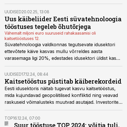
linnavalitsusega, leppe eesmärk on tugevdada
rahvusvahelist koostööd ja laiendada Eestis toodetud
UUDISED
20.02.25, 13:08
mehitamata vaatluslennuki Eos C VTOL
Uus käibeliider Eesti süvatehnoloogia
kasutusvõimalusi Jaapanis.
tööstuses tegeleb õhutõrjega
Vähemalt miljoni euro suuruseid rahakaasamisi oli
kaitsetööstuses 12.
Süvatehnoloogia valdkonnas tegutsevate idusektori
ettevõtete käive kasvas mullu võrreldes aasta
varasemaga ligi 20%, edestades idusektori üldist kasvu
kaks korda. Suurimat kasvu näitas kaitsetööstus, kuid
enim investeeringuid on kaasanud roheidud.
UUDISED
17.12.24, 08:44
Kaitsetööstus püstitab käiberekordeid
Eesti idusektoris näitab tugevat kasvu kaitsetööstus,
mida kujundavad geopoliitilised konfliktid ning veavad
raskuseid võimalusteks muutvad asutajad. Investorite
sõnul võib just kaitsetööstusest saada Eesti idusektori
lipulaev.
TOP
16.12.24, 07:00
Suur tööstuse TOP 2024: võitja tuli,