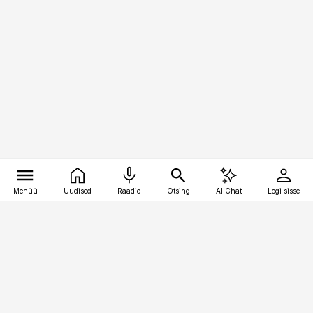
Menüü
Uudised
Raadio
Otsing
AI Chat
Logi sisse
Vana-Lõuna 39/1, 19094 Tallinn
(+372) 667 0111
toostusuudised@toostusuudised.ee