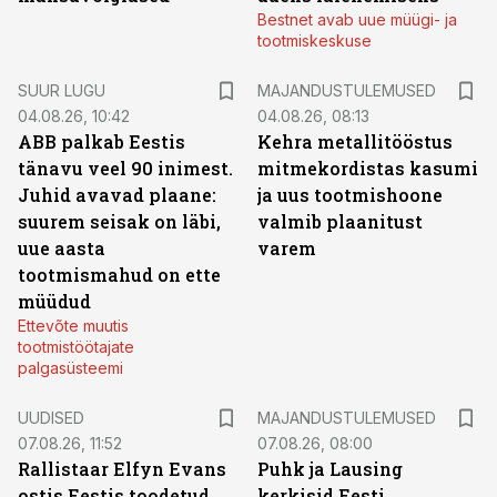
Bestnet avab uue müügi- ja
tootmiskeskuse
SUUR LUGU
MAJANDUSTULEMUSED
04.08.26, 10:42
04.08.26, 08:13
ABB palkab Eestis
Kehra metallitööstus
tänavu veel 90 inimest.
mitmekordistas kasumi
Juhid avavad plaane:
ja uus tootmishoone
suurem seisak on läbi,
valmib plaanitust
uue aasta
varem
tootmismahud on ette
müüdud
Ettevõte muutis
tootmistöötajate
palgasüsteemi
UUDISED
MAJANDUSTULEMUSED
07.08.26, 11:52
07.08.26, 08:00
Rallistaar Elfyn Evans
Puhk ja Lausing
ostis Eestis toodetud
kerkisid Eesti