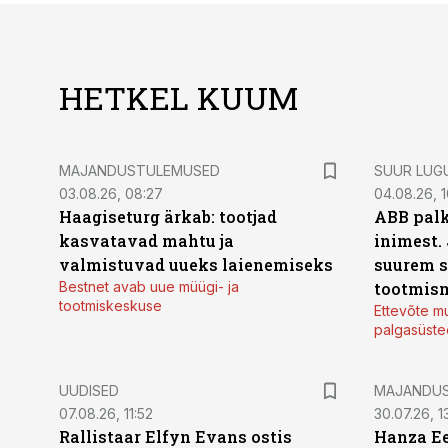
HETKEL KUUM
MAJANDUSTULEMUSED
SUUR LUG
03.08.26, 08:27
04.08.26, 1
Haagiseturg ärkab: tootjad
ABB palk
kasvatavad mahtu ja
inimest.
valmistuvad uueks laienemiseks
suurem s
Bestnet avab uue müügi- ja
tootmis
tootmiskeskuse
Ettevõte mu
palgasüste
UUDISED
MAJANDU
07.08.26, 11:52
30.07.26, 13
Rallistaar Elfyn Evans ostis
Hanza Ee