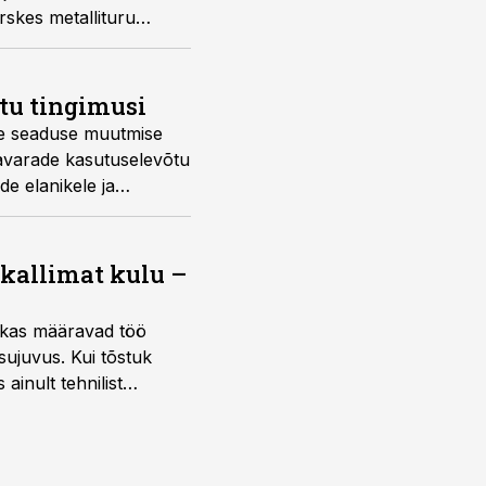
rskes metallituru
tu tingimusi
de seaduse muutmise
aavarade kasutuselevõtu
e elanikele ja
 kallimat kulu –
ktikas määravad töö
sujuvus. Kui tõstuk
ainult tehnilist
sele.