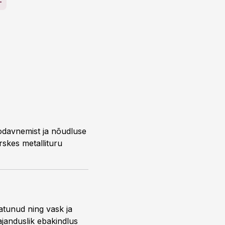
 odavnemist ja nõudluse
rskes metallituru
eatunud ning vask ja
janduslik ebakindlus