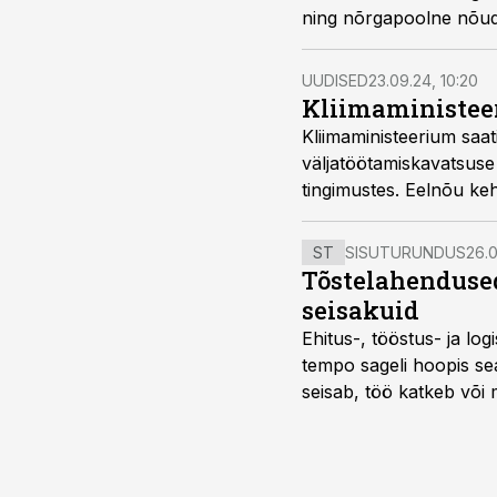
ning nõrgapoolne nõudl
ülevaates.
UUDISED
23.09.24, 10:20
Kliimaministee
Kliimaministeerium sa
väljatöötamiskavatsuse
tingimustes. Eelnõu ke
kohalikele omavalitsust
ST
SISUTURUNDUS
26.0
Tõstelahendused
seisakuid
Ehitus-, tööstus- ja log
tempo sageli hoopis sea
seisab, töö katkeb või m
probleemi, vaid otsest 