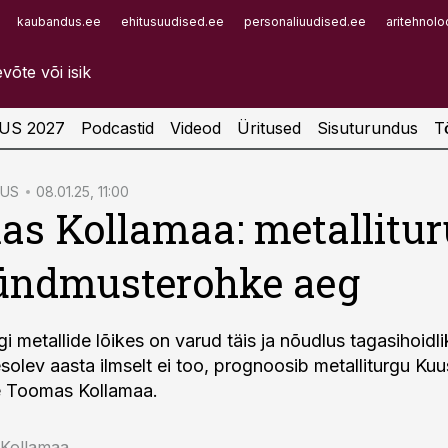
kaubandus.ee
ehitusuudised.ee
personaliuudised.ee
aritehnolo
Infopank
Radar
US 2027
Podcastid
Videod
Üritused
Sisuturundus
T
TUS
08.01.25, 11:00
s Kollamaa: metallitur
ündmusterohke aeg
 metallide lõikes on varud täis ja nõudlus tagasihoidli
esolev aasta ilmselt ei too, prognoosib metalliturgu Ku
ge Toomas Kollamaa.
Kollamaa