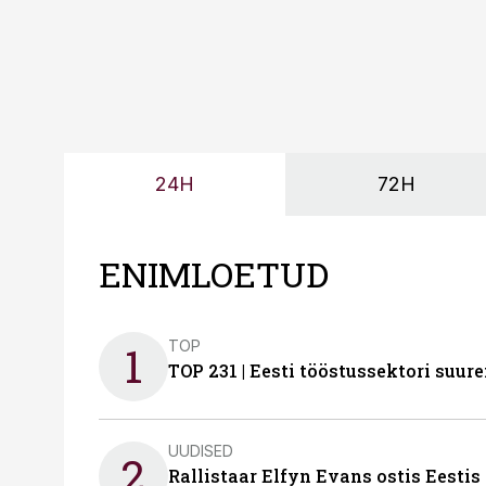
24H
72H
ENIMLOETUD
TOP
1
TOP 231 | Eesti tööstussektori su
UUDISED
2
Rallistaar Elfyn Evans ostis Eestis