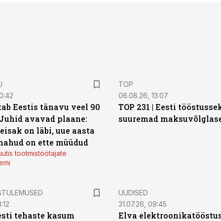
U
TOP
0:42
06.08.26, 13:07
ab Eestis tänavu veel 90
TOP 231 | Eesti tööstusse
 Juhid avavad plaane:
suuremad maksuvõlglas
eisak on läbi, uue aasta
mahud on ette müüdud
utis tootmistöötajate
emi
STULEMUSED
UUDISED
:12
31.07.26, 09:45
sti tehaste kasum
Elva elektroonikatööstu