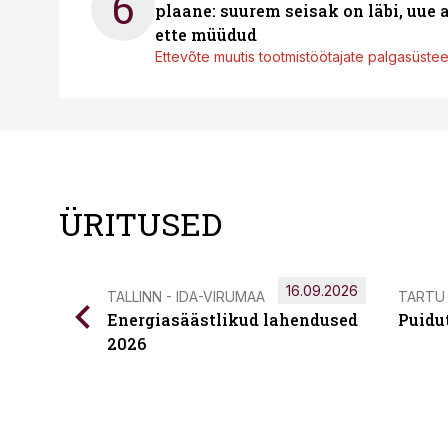
6
plaane: suurem seisak on läbi, uue
ette müüdud
Ettevõte muutis tootmistöötajate palgasüste
ÜRITUSED
16.09.2026
TALLINN - IDA-VIRUMAA
TARTU
Energiasäästlikud lahendused
Puidu
2026