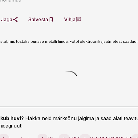
Jaga
Salvesta
Vihja
stal, mis tõstaks punase metalli hinda. Fotol elektroonikajäätmetest saadud
kub huvi?
Hakka neid märksõnu jälgima ja saad alati teavitu
idagi uut!