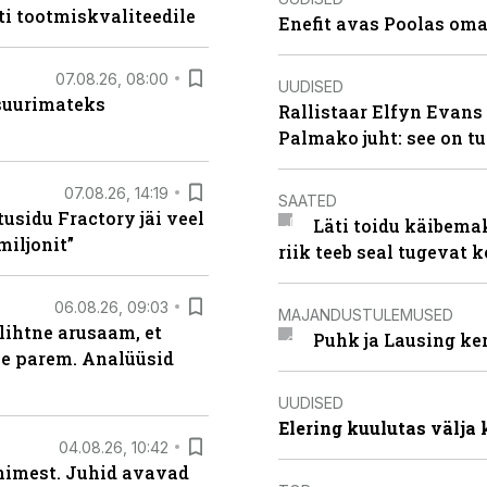
ti tootmiskvaliteedile
Enefit avas Poolas oma
07.08.26, 08:00
UUDISED
 suurimateks
Rallistaar Elfyn Evans 
Palmako juht: see on t
07.08.26, 14:19
SAATED
usidu Fractory jäi veel
Läti toidu käibema
miljonit”
riik teeb seal tugevat k
06.08.26, 09:03
MAJANDUSTULEMUSED
lihtne arusaam, et
Puhk ja Lausing ke
le parem. Analüüsid
UUDISED
Elering kuulutas välja
04.08.26, 10:42
inimest. Juhid avavad