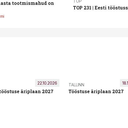
TOP
 aasta tootmismahud on
TOP 231 | Eesti tööstu
emi
22.10.2026
18.
TALLINN
tööstuse äriplaan 2027
Tööstuse äriplaan 2027