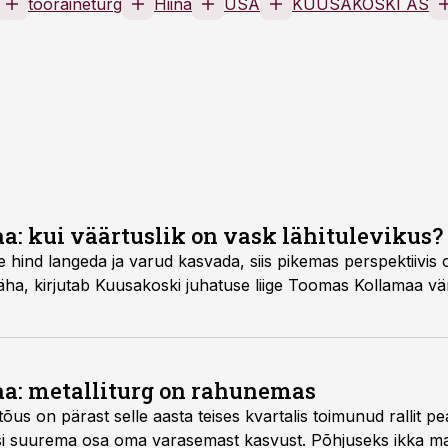
tooraineturg
Hiina
USA
KUUSAKOSKI AS
: kui väärtuslik on vask lähitulevikus?
e hind langeda ja varud kasvada, siis pikemas perspektiivis
äha, kirjutab Kuusakoski juhatuse liige Toomas Kollamaa vä
a: metalliturg on rahunemas
õus on pärast selle aasta teises kvartalis toimunud rallit p
si suurema osa oma varasemast kasvust. Põhjuseks ikka ma