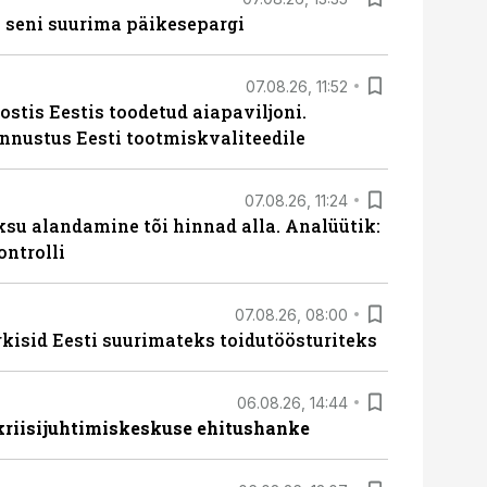
 seni suurima päikesepargi
07.08.26, 11:52
ostis Eestis toodetud aiapaviljoni.
unnustus Eesti tootmiskvaliteedile
07.08.26, 11:24
ksu alandamine tõi hinnad alla. Analüütik:
ontrolli
07.08.26, 08:00
rkisid Eesti suurimateks toidutöösturiteks
06.08.26, 14:44
 kriisijuhtimiskeskuse ehitushanke