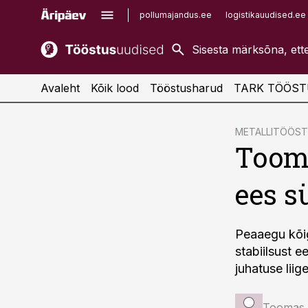
pollumajandus.ee
logistikauudised.ee
kaubandus.ee
imelineajalugu.ee
kinnisvarauudised.ee
imelineteadus.ee
Avaleht
Kõik lood
Tööstusharud
TARK TÖÖST
cebook
METALLITÖÖS
Tooma
Twitter)
kedIn
ees s
ail
k
Peaaegu kõigi
stabiilsust e
juhatuse lii
Toomas 