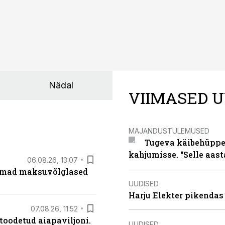
Nädal
VIIMASED U
MAJANDUSTULEMUSED
Tugeva käibehüppe 
kahjumisse. “Selle aast
06.08.26, 13:07
uremad maksuvõlglased
UUDISED
Harju Elekter pikenda
07.08.26, 11:52
 toodetud aiapaviljoni.
UUDISED