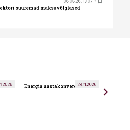
06.08.26, 13:07
ssektori suuremad maksuvõlglased
11.2026
24.11.2026
Energia aastakonverents 2026
Tark töö