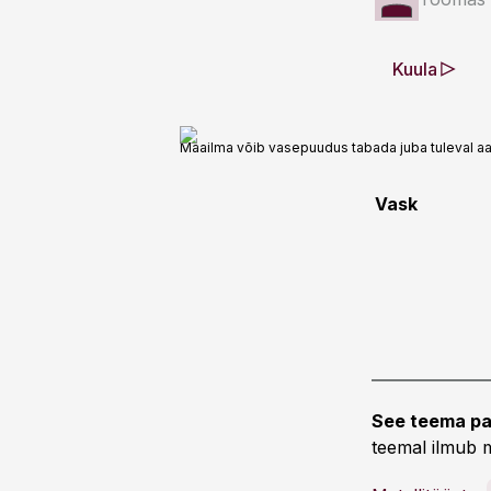
Kuula
Maailma võib vasepuudus tabada juba tuleval aa
Vask
See teema pa
teemal ilmub m