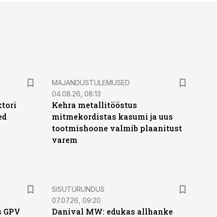
MAJANDUSTULEMUSED
04.08.26, 08:13
ktori
Kehra metallitööstus
ed
mitmekordistas kasumi ja uus
tootmishoone valmib plaanitust
varem
ST
SISUTURUNDUS
07.07.26, 09:20
s GPV
Danival MW: edukas allhanke