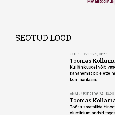
Metallitööstus
SEOTUD LOOD
UUDISED
21.11.24, 08:55
Toomas Kollamaa
Kui lähikuudel võib vas
kahanemist pole ette n
kommentaaris.
ANALÜÜSID
21.08.24, 10:26
Toomas Kollama
Tööstusmetallide hinnat
alumiinium andsid taga