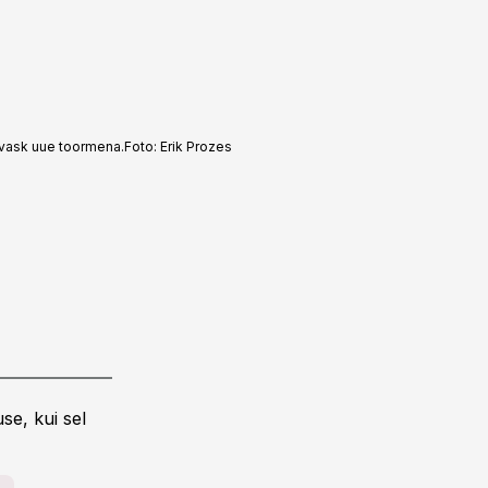
 vask uue toormena.
Foto:
Erik Prozes
se, kui sel