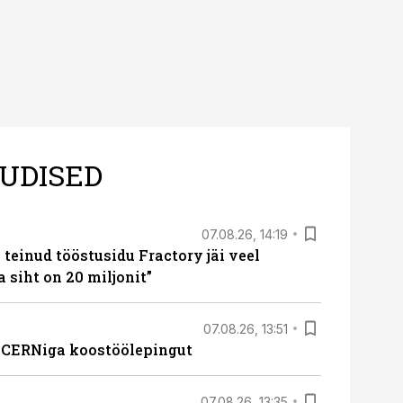
UDISED
07.08.26, 14:19
teinud tööstusidu Fractory jäi veel
a siht on 20 miljonit”
07.08.26, 13:51
s CERNiga koostöölepingut
07.08.26, 13:35