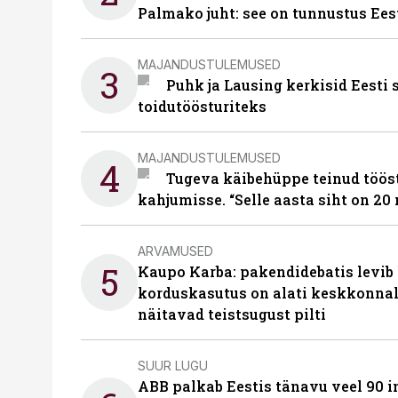
Palmako juht: see on tunnustus Ees
MAJANDUSTULEMUSED
3
Puhk ja Lausing kerkisid Eesti
toidutöösturiteks
MAJANDUSTULEMUSED
4
Tugeva käibehüppe teinud tööst
kahjumisse. “Selle aasta siht on 20 
ARVAMUSED
5
Kaupo Karba: pakendidebatis levib 
korduskasutus on alati keskkonna
näitavad teistsugust pilti
SUUR LUGU
ABB palkab Eestis tänavu veel 90 