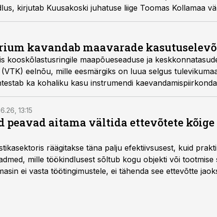
us, kirjutab Kuusakoski juhatuse liige Toomas Kollamaa vä
rium kavandab maavarade kasutuselevõ
atis kooskõlastusringile maapõueseaduse ja keskkonnatasu
 (VTK) eelnõu, mille eesmärgiks on luua selgus tulevikum
htestab ka kohaliku kasu instrumendi kaevandamispiirkondad
ele.
6.26, 13:15
 peavad aitama vältida ettevõtete kõige
istikasektoris räägitakse täna palju efektiivsusest, kuid pra
dmed, mille töökindlusest sõltub kogu objekti või tootmise 
asin ei vasta töötingimustele, ei tähenda see ettevõtte jaoks 
rahalist kulu, venivaid tähtaegu ja suuremaid riske tööohutu