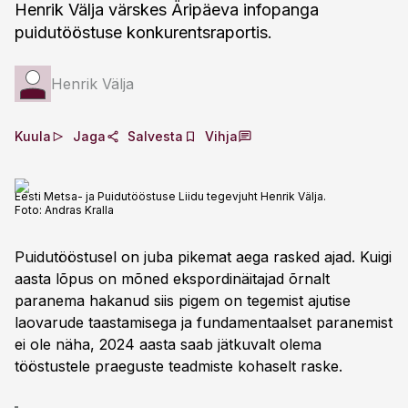
Henrik Välja värskes Äripäeva infopanga
puidutööstuse konkurentsraportis.
Henrik Välja
Kuula
Jaga
Salvesta
Vihja
Eesti Metsa- ja Puidutööstuse Liidu tegevjuht Henrik Välja.
Foto:
Andras Kralla
Puidutööstusel on juba pikemat aega rasked ajad. Kuigi
aasta lõpus on mõned ekspordinäitajad õrnalt
paranema hakanud siis pigem on tegemist ajutise
laovarude taastamisega ja fundamentaalset paranemist
ei ole näha, 2024 aasta saab jätkuvalt olema
tööstustele praeguste teadmiste kohaselt raske.