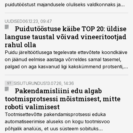
puidutööstust majandusele oluliseks valdkonnaks ja
tähtsaks tööandjaks, selgus uuringufirma Norstat läbi
viidud küsitlusest.
UUDISED
06.12.23, 09:47
Puidutööstuse käibe TOP 20: üldise
languse taustal võivad vineeritootjad
rahul olla
Puidu järeltöötlusega tegelevate ettevõtete koondkäive
on jäänud eelmise aastaga võrreldes samal tasemel,
palgad on aga kasvanud ligi kakskümmend protsenti,
selgub Äripäeva Infopanga värskest puidutööstuse
konkurentsiraportist.
SISUTURUNDUS
13.07.26, 14:36
ST
Pakendamisliini edu algab
tootmisprotsessi mõistmisest, mitte
roboti valimisest
Tootmisettevõtte pakendamisprotsessi eduka
automatiseerimise aluseks on kogu tootmisvoo
põhjalik analüüs, et uus süsteem sobituks