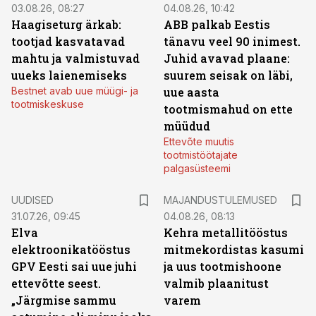
03.08.26, 08:27
04.08.26, 10:42
Haagiseturg ärkab:
ABB palkab Eestis
tootjad kasvatavad
tänavu veel 90 inimest.
mahtu ja valmistuvad
Juhid avavad plaane:
uueks laienemiseks
suurem seisak on läbi,
Bestnet avab uue müügi- ja
uue aasta
tootmiskeskuse
tootmismahud on ette
müüdud
Ettevõte muutis
tootmistöötajate
palgasüsteemi
UUDISED
MAJANDUSTULEMUSED
31.07.26, 09:45
04.08.26, 08:13
Elva
Kehra metallitööstus
elektroonikatööstus
mitmekordistas kasumi
GPV Eesti sai uue juhi
ja uus tootmishoone
ettevõtte seest.
valmib plaanitust
„Järgmise sammu
varem