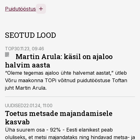
Puidutööstus
SEOTUD LOOD
TOP
30.11.23, 09:46
Martin Arula: käsil on ajaloo
halvim aasta
“Oleme tegemas ajaloo ühte halvemat aastat,” ütleb
Võru maakonna TOPi võitnud puidutööstuse Toftan
juht Martin Arula.
UUDISED
22.01.24, 11:00
Toetus metsade majandamisele
kasvab
Üha suurem osa - 92% - Eesti elanikest peab
oluliseks, et metsi majandataks ning hindavad metsa- ja