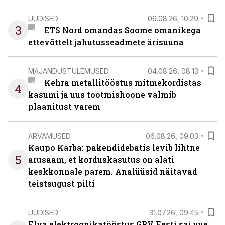
UUDISED
06.08.26, 10:29
3
ETS Nord omandas Soome omanikega
ettevõttelt jahutusseadmete ärisuuna
MAJANDUSTULEMUSED
04.08.26, 08:13
Kehra metallitööstus mitmekordistas
4
kasumi ja uus tootmishoone valmib
plaanitust varem
ARVAMUSED
06.08.26, 09:03
Kaupo Karba: pakendidebatis levib lihtne
5
arusaam, et korduskasutus on alati
keskkonnale parem. Analüüsid näitavad
teistsugust pilti
UUDISED
31.07.26, 09:45
Elva elektroonikatööstus GPV Eesti sai uue