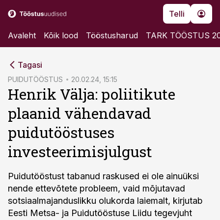
Telli
Avaleht
Kõik lood
Tööstusharud
TARK TÖÖSTUS 2
cebook
Tagasi
Twitter)
PUIDUTÖÖSTUS
20.02.24, 15:15
Henrik Välja: poliitikute
kedIn
plaanid vähendavad
ail
puidutööstuses
k
investeerimisjulgust
Puidutööstust tabanud raskused ei ole ainuüksi
nende ettevõtete probleem, vaid mõjutavad
sotsiaalmajanduslikku olukorda laiemalt, kirjutab
Eesti Metsa- ja Puidutööstuse Liidu tegevjuht