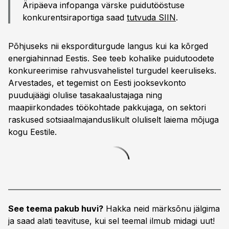
Äripäeva infopanga värske puidutööstuse
konkurentsiraportiga saad
tutvuda SIIN
.
Põhjuseks nii eksporditurgude langus kui ka kõrged
energiahinnad Eestis. See teeb kohalike puidutoodete
konkureerimise rahvusvahelistel turgudel keeruliseks.
Arvestades, et tegemist on Eesti jooksevkonto
puudujäägi olulise tasakaalustajaga ning
maapiirkondades töökohtade pakkujaga, on sektori
raskused sotsiaalmajanduslikult oluliselt laiema mõjuga
kogu Eestile.
See teema pakub huvi?
Hakka neid märksõnu jälgima
ja saad alati teavituse, kui sel teemal ilmub midagi uut!