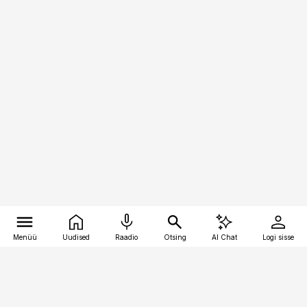
Menüü
Uudised
Raadio
Otsing
AI Chat
Logi sisse
Vana-Lõuna 39/1, 19094 Tallinn