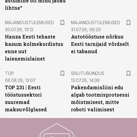
astumine oli minu jaoks
lihtne“
MAJANDUSTULEMUSED
MAJANDUSTULEMUSED
30.07.26, 13:12
31.07.26, 08:20
Hanza Eesti tehaste
Autotööstuse nõrkus
kasum kolmekordistus
Eesti tarnijaid võrdselt
enne uut
ei tabanud
laienemislainet
ST
TOP
SISUTURUNDUS
06.08.26, 13:07
13.07.26, 14:36
TOP 231 | Eesti
Pakendamisliini edu
tööstussektori
algab tootmisprotsessi
suuremad
mõistmisest, mitte
maksuvõlglased
roboti valimisest