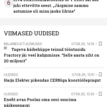
6
juhi ettevõtte seest. „Järgmise sammu
astumine oli minu jaoks lihtne“
VIIMASED UUDISED
MAJANDUSTULEMUSED
07.08.26, 14:19
Tugeva käibehüppe teinud tööstusidu
Fractory jäi veel kahjumisse. “Selle aasta siht on
20 miljonit”
UUDISED
07.08.26, 13:51
Harju Elekter pikendas CERNiga koostöölepingut
UUDISED
07.08.26, 13:35
Enefit avas Poolas oma seni suurima
päikesepargi