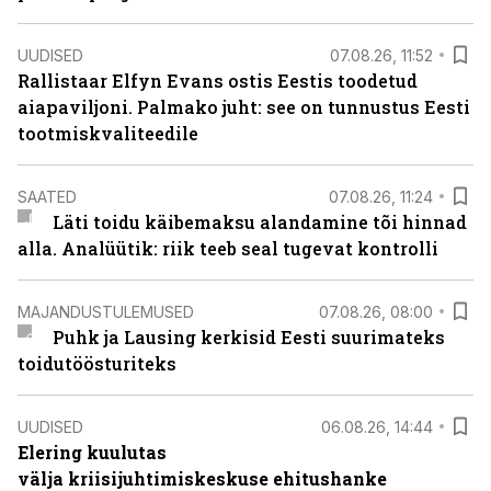
UUDISED
07.08.26, 11:52
Rallistaar Elfyn Evans ostis Eestis toodetud
aiapaviljoni. Palmako juht: see on tunnustus Eesti
tootmiskvaliteedile
SAATED
07.08.26, 11:24
Läti toidu käibemaksu alandamine tõi hinnad
alla. Analüütik: riik teeb seal tugevat kontrolli
MAJANDUSTULEMUSED
07.08.26, 08:00
Puhk ja Lausing kerkisid Eesti suurimateks
toidutöösturiteks
UUDISED
06.08.26, 14:44
Elering kuulutas
välja kriisijuhtimiskeskuse ehitushanke