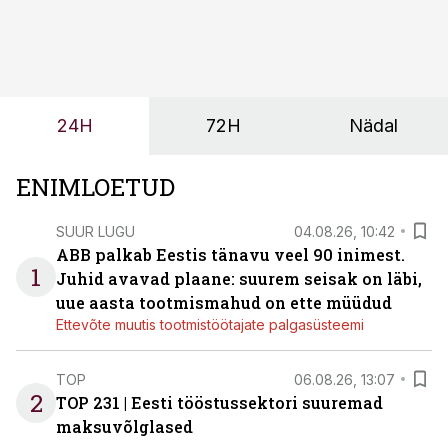
olemasolevasse keskkonda, aitaks vähendada
tööjõuvajadust ning oleks valmis ka ettevõtte
tulevasteks arenguteks. Lihtsalt roboti lisamine
enamasti oodatud tulemust ei too, nendib tootmise ja
tööstuse automatiseerimislahenduste arendaja Smitech
24H
72H
Nädal
OÜ tegevjuht Sander Mitendorf.
ENIMLOETUD
SUUR LUGU
04.08.26, 10:42
ABB palkab Eestis tänavu veel 90 inimest.
1
Juhid avavad plaane: suurem seisak on läbi,
uue aasta tootmismahud on ette müüdud
Ettevõte muutis tootmistöötajate palgasüsteemi
TOP
06.08.26, 13:07
2
TOP 231 | Eesti tööstussektori suuremad
maksuvõlglased