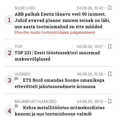
SUUR LUGU
04.08.26, 10:42
ABB palkab Eestis tänavu veel 90 inimest.
1
Juhid avavad plaane: suurem seisak on läbi,
uue aasta tootmismahud on ette müüdud
Ettevõte muutis tootmistöötajate palgasüsteemi
TOP
06.08.26, 13:07
2
TOP 231 | Eesti tööstussektori suuremad
maksuvõlglased
UUDISED
06.08.26, 10:29
3
ETS Nord omandas Soome omanikega
ettevõttelt jahutusseadmete ärisuuna
MAJANDUSTULEMUSED
04.08.26, 08:13
Kehra metallitööstus mitmekordistas
4
kasumi ja uus tootmishoone valmib