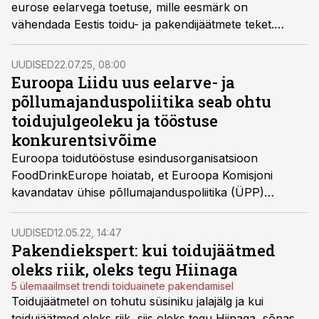
eurose eelarvega toetuse, mille eesmärk on
vähendada Eestis toidu- ja pakendijäätmete teket.
Muuhulgas saab toetust taotleda ka ringse
pakendidisaini edendamiseks.
UUDISED
22.07.25, 08:00
Euroopa Liidu uus eelarve- ja
põllumajanduspoliitika seab ohtu
toidujulgeoleku ja tööstuse
konkurentsivõime
Euroopa toidutööstuse esindusorganisatsioon
FoodDrinkEurope hoiatab, et Euroopa Komisjoni
kavandatav ühise põllumajanduspoliitika (ÜPP)
ümberkujundamine ja uue eelarveraamistiku ettepanek
ohustab Euroopa toidujulgeolekut, tööstuse
UUDISED
12.05.22, 14:47
konkurentsivõimet ja rohepöörde elluviimist.
Pakendiekspert: kui toidujäätmed
Toidutööstus kutsub üles looma sektoripõhist
oleks riik, oleks tegu Hiinaga
tegevuskava ning säilitama ÜPP iseseisvust, et vältida
5 ülemaailmset trendi toiduainete pakendamisel
investeeringute hääbumist ning turumoonutusi.
Toidujäätmetel on tohutu süsiniku jalajälg ja kui
toidujäätmed oleks riik, siis oleks tegu Hiinaga, sõnas