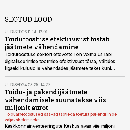
SEOTUD LOOD
UUDISED
26.11.24, 12:01
Toidutööstuse efektiivsust tõstab
jäätmete vähendamine
Toidutööstuse sektori ettevõtteil on võimalus läbi
digitaliseerimise tootmise efektiivsust tõsta, vältides
liigseid kulusid ja vähendades jäätmete teket kuni
viiendiku, luues endale nii ka konkurentsieelise,
kirjutab IT-ettevõtte CGI Eesti ärijuht Vahur Parve.
UUDISED
24.03.25, 14:27
Toidu- ja pakendijäätmete
vähendamisele suunatakse viis
miljonit eurot
Toiduainetööstused saavad taotleda toetust pakendiliinide
väljavahetamiseks
Keskkonnainvesteeringute Keskus avas viie miljoni