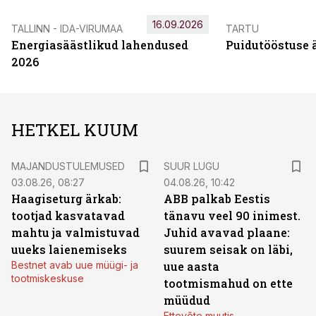
16.09.2026
TALLINN - IDA-VIRUMAA
TARTU
Energiasäästlikud lahendused
Puidutööstuse 
2026
HETKEL KUUM
MAJANDUSTULEMUSED
SUUR LUGU
03.08.26, 08:27
04.08.26, 10:42
Haagiseturg ärkab:
ABB palkab Eestis
tootjad kasvatavad
tänavu veel 90 inimest.
mahtu ja valmistuvad
Juhid avavad plaane:
uueks laienemiseks
suurem seisak on läbi,
Bestnet avab uue müügi- ja
uue aasta
tootmiskeskuse
tootmismahud on ette
müüdud
Ettevõte muutis