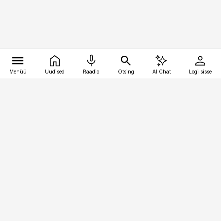
Menüü
Uudised
Raadio
Otsing
AI Chat
Logi sisse
Vana-Lõuna 39/1, 19094 Tallinn
(+372) 667 0111
toostusuudised@toostusuudised.ee
Telli
Reklaam
Firmast
Sisu kasutamisõigused
Ajakirjaniku