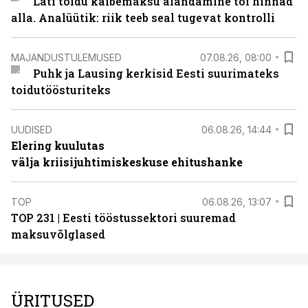
Läti toidu käibemaksu alandamine tõi hinnad
alla. Analüütik: riik teeb seal tugevat kontrolli
MAJANDUSTULEMUSED
07.08.26, 08:00
Puhk ja Lausing kerkisid Eesti suurimateks
toidutöösturiteks
UUDISED
06.08.26, 14:44
Elering kuulutas
välja kriisijuhtimiskeskuse ehitushanke
TOP
06.08.26, 13:07
TOP 231 | Eesti tööstussektori suuremad
maksuvõlglased
ÜRITUSED