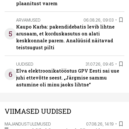
plaanitust varem
ARVAMUSED
06.08.26, 09:03
Kaupo Karba: pakendidebatis levib lihtne
5
arusaam, et korduskasutus on alati
keskkonnale parem. Analüüsid näitavad
teistsugust pilti
UUDISED
31.07.26, 09:45
Elva elektroonikatööstus GPV Eesti sai uue
6
juhi ettevõtte seest. „Järgmise sammu
astumine oli minu jaoks lihtne“
VIIMASED UUDISED
MAJANDUSTULEMUSED
07.08.26, 14:19