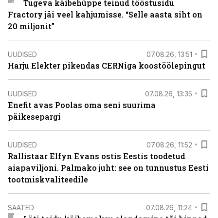
Tugeva käibehüppe teinud tööstusidu
Fractory jäi veel kahjumisse. “Selle aasta siht on
20 miljonit”
UUDISED
07.08.26, 13:51
Harju Elekter pikendas CERNiga koostöölepingut
UUDISED
07.08.26, 13:35
Enefit avas Poolas oma seni suurima
päikesepargi
UUDISED
07.08.26, 11:52
Rallistaar Elfyn Evans ostis Eestis toodetud
aiapaviljoni. Palmako juht: see on tunnustus Eesti
tootmiskvaliteedile
SAATED
07.08.26, 11:24