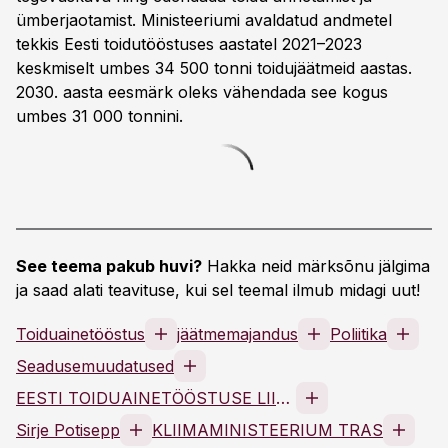
ümberjaotamist. Ministeeriumi avaldatud andmetel
tekkis Eesti toidutööstuses aastatel 2021–2023
keskmiselt umbes 34 500 tonni toidujäätmeid aastas.
2030. aasta eesmärk oleks vähendada see kogus
umbes 31 000 tonnini.
See teema pakub huvi?
Hakka neid märksõnu jälgima
ja saad alati teavituse, kui sel teemal ilmub midagi uut!
Toiduainetööstus
jäätmemajandus
Poliitika
Seadusemuudatused
EESTI TOIDUAINETÖÖSTUSE LIIT MTÜ
Sirje Potisepp
KLIIMAMINISTEERIUM TRAS