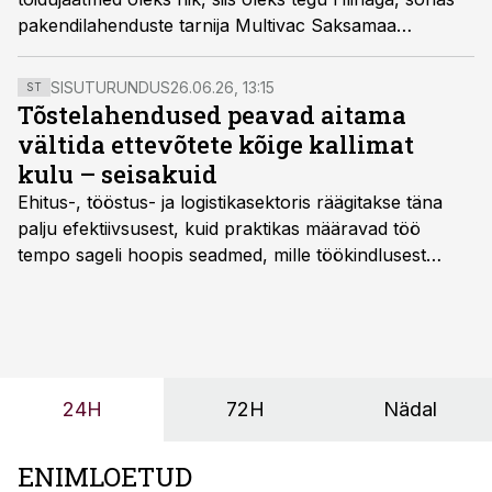
pakendilahenduste tarnija Multivac Saksamaa
innovatsioonikeskuse projektijuht Marina Dodel 12.
mail toimunud Toiduliidu Pakendikonverentsil. Dodel tõi
SISUTURUNDUS
26.06.26, 13:15
ST
välja viis toiduainete pakendamise trendi.
Tõstelahendused peavad aitama
vältida ettevõtete kõige kallimat
kulu – seisakuid
Ehitus-, tööstus- ja logistikasektoris räägitakse täna
palju efektiivsusest, kuid praktikas määravad töö
tempo sageli hoopis seadmed, mille töökindlusest
sõltub kogu objekti või tootmise sujuvus. Kui tõstuk
seisab, töö katkeb või masin ei vasta töötingimustele,
ei tähenda see ettevõtte jaoks ainult tehnilist
probleemi, vaid otsest rahalist kulu, venivaid tähtaegu
ja suuremaid riske tööohutusele.
24H
72H
Nädal
ENIMLOETUD