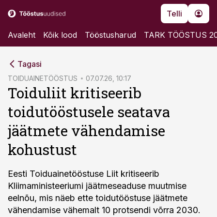
Telli
Avaleht
Kõik lood
Tööstusharud
TARK TÖÖSTUS 2
cebook
Tagasi
Twitter)
TOIDUAINETÖÖSTUS
07.07.26, 10:17
Toiduliit kritiseerib
kedIn
toidutööstusele seatava
ail
jäätmete vähendamise
k
kohustust
Eesti Toiduainetööstuse Liit kritiseerib
Kliimaministeeriumi jäätmeseaduse muutmise
eelnõu, mis näeb ette toidutööstuse jäätmete
vähendamise vähemalt 10 protsendi võrra 2030.