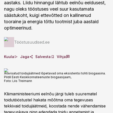
aastaks. Liidu hinnangul lähtub eelnõu eeldusest,
nagu oleks tööstuses veel suur kasutamata
säästukoht, kuigi ettevõtted on kallinenud
tooraine ja energia tõttu tootmist juba aastaid
optimeerinud.
Tööstusuudised.ee
Kuula
Jaga
Salvesta
Vihja
Äravisatud toidujäätmed lõpetavad oma eksistentsi tohti biogaasina.
Pildil Eesti Keskkonnateenuste biogaasijaam,
Foto:
Liis Treimann
Kliimaministeeriumi eelnõu järgi tuleb suurematel
toidutööstustel hakata mõõtma oma tegevuses
tekkivaid toidujäätmeid, koostada nende vähendamise
tegevuskava ning edendada toidu annetamist ja