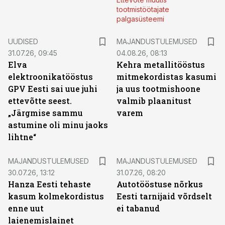
tootmistöötajate
palgasüsteemi
UUDISED
MAJANDUSTULEMUSED
31.07.26, 09:45
04.08.26, 08:13
Elva
Kehra metallitööstus
elektroonikatööstus
mitmekordistas kasumi
GPV Eesti sai uue juhi
ja uus tootmishoone
ettevõtte seest.
valmib plaanitust
„Järgmise sammu
varem
astumine oli minu jaoks
lihtne“
MAJANDUSTULEMUSED
MAJANDUSTULEMUSED
30.07.26, 13:12
31.07.26, 08:20
Hanza Eesti tehaste
Autotööstuse nõrkus
kasum kolmekordistus
Eesti tarnijaid võrdselt
enne uut
ei tabanud
laienemislainet