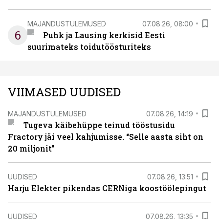
MAJANDUSTULEMUSED
07.08.26, 08:00
6
Puhk ja Lausing kerkisid Eesti
suurimateks toidutöösturiteks
VIIMASED UUDISED
MAJANDUSTULEMUSED
07.08.26, 14:19
Tugeva käibehüppe teinud tööstusidu
Fractory jäi veel kahjumisse. “Selle aasta siht on
20 miljonit”
UUDISED
07.08.26, 13:51
Harju Elekter pikendas CERNiga koostöölepingut
UUDISED
07.08.26, 13:35