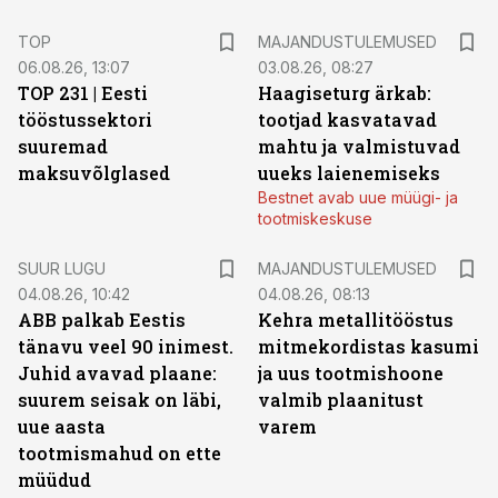
TOP
MAJANDUSTULEMUSED
06.08.26, 13:07
03.08.26, 08:27
TOP 231 | Eesti
Haagiseturg ärkab:
tööstussektori
tootjad kasvatavad
suuremad
mahtu ja valmistuvad
maksuvõlglased
uueks laienemiseks
Bestnet avab uue müügi- ja
tootmiskeskuse
SUUR LUGU
MAJANDUSTULEMUSED
04.08.26, 10:42
04.08.26, 08:13
ABB palkab Eestis
Kehra metallitööstus
tänavu veel 90 inimest.
mitmekordistas kasumi
Juhid avavad plaane:
ja uus tootmishoone
suurem seisak on läbi,
valmib plaanitust
uue aasta
varem
tootmismahud on ette
müüdud