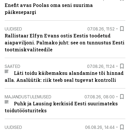
Enefit avas Poolas oma seni suurima
päikesepargi
UUDISED
07.08.26, 11:52
Rallistaar Elfyn Evans ostis Eestis toodetud
aiapaviljoni. Palmako juht: see on tunnustus Eesti
tootmiskvaliteedile
SAATED
07.08.26, 11:24
Läti toidu käibemaksu alandamine tõi hinnad
alla. Analüütik: riik teeb seal tugevat kontrolli
MAJANDUSTULEMUSED
07.08.26, 08:00
Puhk ja Lausing kerkisid Eesti suurimateks
toidutöösturiteks
UUDISED
06.08.26, 14:44