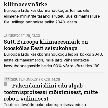
kliimaeesmärke
Euroopa Liidu keskkonnanõukogus toimus eile
esimene ministrite tasandi arutelu uue kliimamääruse
üle, millega pannakse paika 2040. aasta
kasvuhoonegaaside vähendamise vahe-eesmärk.
Arutelude keskmes olid vahe-eesmärgi saavutamise
UUDISED
06.11.25, 13:30
eeltingimused, paindlikkusmehhanismid ja liikmesriikide
Sutt: Euroopa kliimaeesmärk on
eripärade arvestamine.
kooskõlas Eesti seisukohaga
Euroopa Liidu keskkonnanõukogu leppis kokku 2040.
aasta kliimaeesmärgis, mille järgi vähendatakse
kasvuhoonegaaside heidet 90% võrra võrreldes 1990.
aastaga, kui selleks on täidetud vajalikud eeltingimused.
SISUTURUNDUS
13.07.26, 14:36
ST
Pakendamisliini edu algab
tootmisprotsessi mõistmisest, mitte
roboti valimisest
Tootmisettevõtte pakendamisprotsessi eduka