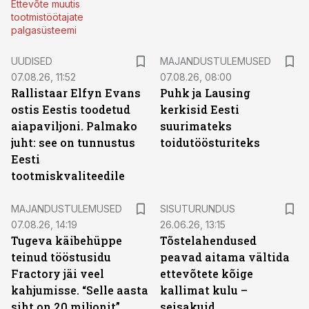
Ettevõte muutis
tootmistöötajate
palgasüsteemi
UUDISED
MAJANDUSTULEMUSED
07.08.26, 11:52
07.08.26, 08:00
Rallistaar Elfyn Evans
Puhk ja Lausing
ostis Eestis toodetud
kerkisid Eesti
aiapaviljoni. Palmako
suurimateks
juht: see on tunnustus
toidutöösturiteks
Eesti
tootmiskvaliteedile
ST
MAJANDUSTULEMUSED
SISUTURUNDUS
07.08.26, 14:19
26.06.26, 13:15
Tugeva käibehüppe
Tõstelahendused
teinud tööstusidu
peavad aitama vältida
Fractory jäi veel
ettevõtete kõige
kahjumisse. “Selle aasta
kallimat kulu –
siht on 20 miljonit”
seisakuid