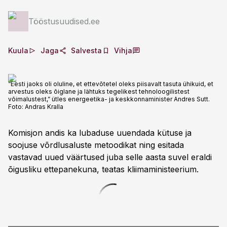
Tööstusuudised.ee
Kuula
Jaga
Salvesta
Vihja
“Eesti jaoks oli oluline, et ettevõtetel oleks piisavalt tasuta ühikuid, et
arvestus oleks õiglane ja lähtuks tegelikest tehnoloogilistest
võimalustest,” ütles energeetika- ja keskkonnaminister Andres Sutt.
Foto:
Andras Kralla
Komisjon andis ka lubaduse uuendada kütuse ja
soojuse võrdlusaluste metoodikat ning esitada
vastavad uued väärtused juba selle aasta suvel eraldi
õigusliku ettepanekuna, teatas kliimaministeerium.