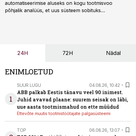
automatiseerimise aluseks on kogu tootmisvoo
põhjalik analüüs, et uus süsteem sobituks
olemasolevasse keskkonda, aitaks vähendada
tööjõuvajadust ning oleks valmis ka ettevõtte
tulevasteks arenguteks. Lihtsalt roboti lisamine
enamasti oodatud tulemust ei too, nendib tootmise ja
tööstuse automatiseerimislahenduste arendaja Smitech
24H
72H
Nädal
OÜ tegevjuht Sander Mitendorf.
ENIMLOETUD
SUUR LUGU
04.08.26, 10:42
ABB palkab Eestis tänavu veel 90 inimest.
1
Juhid avavad plaane: suurem seisak on läbi,
uue aasta tootmismahud on ette müüdud
Ettevõte muutis tootmistöötajate palgasüsteemi
TOP
06.08.26, 13:07