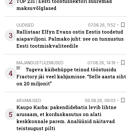
2
TOP 231 | Eesti tööstussektori suuremad
maksuvõlglased
UUDISED
07.08.26, 11:52
Rallistaar Elfyn Evans ostis Eestis toodetud
3
aiapaviljoni. Palmako juht: see on tunnustus
Eesti tootmiskvaliteedile
MAJANDUSTULEMUSED
07.08.26, 14:19
Tugeva käibehüppe teinud tööstusidu
4
Fractory jäi veel kahjumisse. “Selle aasta siht
on 20 miljonit”
ARVAMUSED
06.08.26, 09:03
Kaupo Karba: pakendidebatis levib lihtne
5
arusaam, et korduskasutus on alati
keskkonnale parem. Analüüsid näitavad
teistsugust pilti