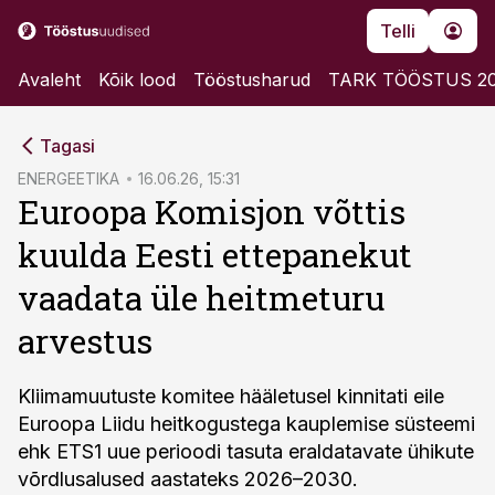
Telli
Avaleht
Kõik lood
Tööstusharud
TARK TÖÖSTUS 2
cebook
Tagasi
Twitter)
ENERGEETIKA
16.06.26, 15:31
Euroopa Komisjon võttis
kedIn
kuulda Eesti ettepanekut
ail
vaadata üle heitmeturu
k
arvestus
Kliimamuutuste komitee hääletusel kinnitati eile
Euroopa Liidu heitkogustega kauplemise süsteemi
ehk ETS1 uue perioodi tasuta eraldatavate ühikute
võrdlusalused aastateks 2026–2030.