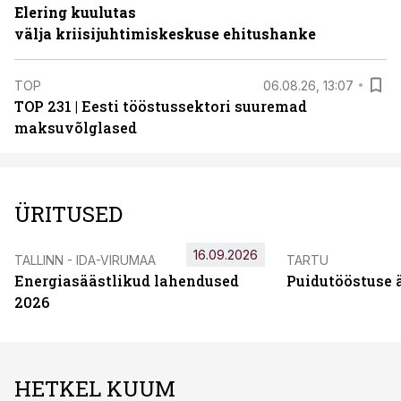
Elering kuulutas
välja kriisijuhtimiskeskuse ehitushanke
TOP
06.08.26, 13:07
TOP 231 | Eesti tööstussektori suuremad
maksuvõlglased
ÜRITUSED
16.09.2026
TALLINN - IDA-VIRUMAA
TARTU
Energiasäästlikud lahendused
Puidutööstuse 
2026
HETKEL KUUM