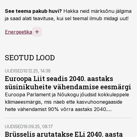
See teema pakub huvi?
Hakka neid märksõnu jälgima
ja saad alati teavituse, kui sel teemal ilmub midagi uut!
Energeetika
SEOTUD LOOD
UUDISED
10.12.25, 14:38
Euroopa Liit seadis 2040. aastaks
süsinikuheite vähendamise eesmärgi
Euroopa Parlament ja Nõukogu jõudsid kokkuleppele
kliimaeesmärgis, mis näeb ette kasvuhoonegaaside
heite vähendamist 90% võrra aastaks 2040.
Kokkuleppe ühtib ka Eesti seisukohaga.
UUDISED
19.09.25, 08:17
Brüsselis arutatakse ELi 2040. aasta