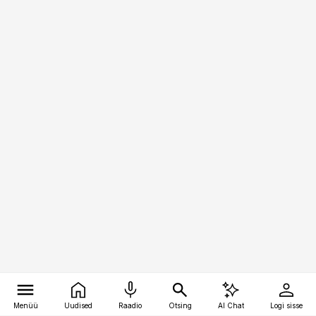
Menüü
Uudised
Raadio
Otsing
AI Chat
Logi sisse