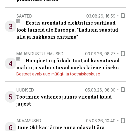
SAATED
03.08.26, 16:59
Eestis arendatud elektriline surfilaud
3
lööb laineid üle Euroopa. “Ladusin säästud
alla ja hakkasin ehitama”
MAJANDUSTULEMUSED
03.08.26, 08:27
Haagiseturg ärkab: tootjad kasvatavad
4
mahtu ja valmistuvad uueks laienemiseks
Bestnet avab uue müügi- ja tootmiskeskuse
UUDISED
05.08.26, 08:30
5
Tootmine vähenes juunis viiendat kuud
järjest
ARVAMUSED
05.08.26, 10:40
6
Jane Oblikas: ärme anna odavalt ära