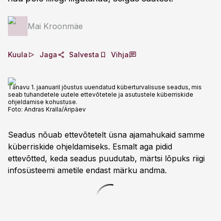
Mai Kroonmäe
Kuula
Jaga
Salvesta
Vihja
Tänavu 1. jaanuaril jõustus uuendatud küberturvalisuse seadus, mis
seab tuhandetele uutele ettevõtetele ja asutustele küberriskide
ohjeldamise kohustuse.
Foto:
Andras Kralla/Äripäev
Seadus nõuab ettevõtetelt üsna ajamahukaid samme
küberriskide ohjeldamiseks. Esmalt aga pidid
ettevõtted, keda seadus puudutab, märtsi lõpuks riigi
infosüsteemi ametile endast märku andma.