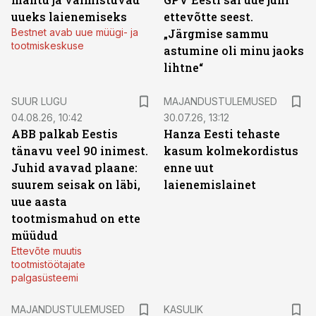
uueks laienemiseks
ettevõtte seest.
Bestnet avab uue müügi- ja
„Järgmise sammu
tootmiskeskuse
astumine oli minu jaoks
lihtne“
SUUR LUGU
MAJANDUSTULEMUSED
04.08.26, 10:42
30.07.26, 13:12
ABB palkab Eestis
Hanza Eesti tehaste
tänavu veel 90 inimest.
kasum kolmekordistus
Juhid avavad plaane:
enne uut
suurem seisak on läbi,
laienemislainet
uue aasta
tootmismahud on ette
müüdud
Ettevõte muutis
tootmistöötajate
palgasüsteemi
MAJANDUSTULEMUSED
KASULIK