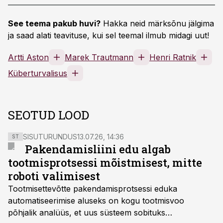
See teema pakub huvi?
Hakka neid märksõnu jälgima
ja saad alati teavituse, kui sel teemal ilmub midagi uut!
Artti Aston
Marek Trautmann
Henri Ratnik
Küberturvalisus
SEOTUD LOOD
SISUTURUNDUS
13.07.26, 14:36
ST
Pakendamisliini edu algab
tootmisprotsessi mõistmisest, mitte
roboti valimisest
Tootmisettevõtte pakendamisprotsessi eduka
automatiseerimise aluseks on kogu tootmisvoo
põhjalik analüüs, et uus süsteem sobituks