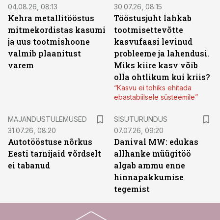
04.08.26, 08:13
30.07.26, 08:15
Kehra metallitööstus
Tööstusjuht lahkab
mitmekordistas kasumi
tootmisettevõtte
ja uus tootmishoone
kasvufaasi levinud
valmib plaanitust
probleeme ja lahendusi.
varem
Miks kiire kasv võib
olla ohtlikum kui kriis?
“Kasvu ei tohiks ehitada
ebastabiilsele süsteemile”
ST
MAJANDUSTULEMUSED
SISUTURUNDUS
31.07.26, 08:20
07.07.26, 09:20
Autotööstuse nõrkus
Danival MW: edukas
Eesti tarnijaid võrdselt
allhanke müügitöö
ei tabanud
algab ammu enne
hinnapakkumise
tegemist