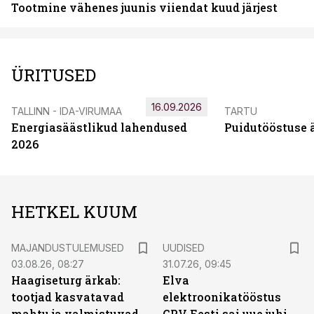
Tootmine vähenes juunis viiendat kuud järjest
ÜRITUSED
16.09.2026
TALLINN - IDA-VIRUMAA
TARTU
Energiasäästlikud lahendused
Puidutööstuse 
2026
HETKEL KUUM
MAJANDUSTULEMUSED
UUDISED
03.08.26, 08:27
31.07.26, 09:45
Haagiseturg ärkab:
Elva
tootjad kasvatavad
elektroonikatööstus
mahtu ja valmistuvad
GPV Eesti sai uue juhi