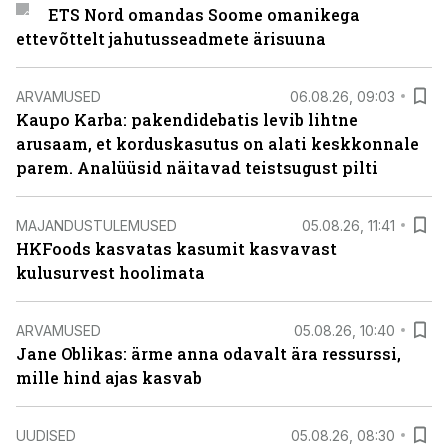
ETS Nord omandas Soome omanikega
ettevõttelt jahutusseadmete ärisuuna
ARVAMUSED
06.08.26, 09:03
Kaupo Karba: pakendidebatis levib lihtne
arusaam, et korduskasutus on alati keskkonnale
parem. Analüüsid näitavad teistsugust pilti
MAJANDUSTULEMUSED
05.08.26, 11:41
HKFoods kasvatas kasumit kasvavast
kulusurvest hoolimata
ARVAMUSED
05.08.26, 10:40
Jane Oblikas: ärme anna odavalt ära ressurssi,
mille hind ajas kasvab
UUDISED
05.08.26, 08:30