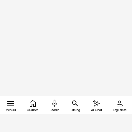
Menüü
Uudised
Raadio
Otsing
AI Chat
Logi sisse