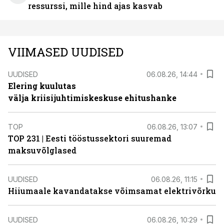
ressurssi, mille hind ajas kasvab
VIIMASED UUDISED
UUDISED
06.08.26, 14:44
Elering kuulutas
välja kriisijuhtimiskeskuse ehitushanke
TOP
06.08.26, 13:07
TOP 231 | Eesti tööstussektori suuremad
maksuvõlglased
UUDISED
06.08.26, 11:15
Hiiumaale kavandatakse võimsamat elektrivõrku
UUDISED
06.08.26, 10:29