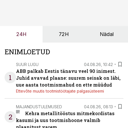
olemasolevasse keskkonda, aitaks vähendada
tööjõuvajadust ning oleks valmis ka ettevõtte
tulevasteks arenguteks. Lihtsalt roboti lisamine
enamasti oodatud tulemust ei too, nendib tootmise ja
tööstuse automatiseerimislahenduste arendaja Smitech
24H
72H
Nädal
OÜ tegevjuht Sander Mitendorf.
ENIMLOETUD
SUUR LUGU
04.08.26, 10:42
ABB palkab Eestis tänavu veel 90 inimest.
1
Juhid avavad plaane: suurem seisak on läbi,
uue aasta tootmismahud on ette müüdud
Ettevõte muutis tootmistöötajate palgasüsteemi
MAJANDUSTULEMUSED
04.08.26, 08:13
Kehra metallitööstus mitmekordistas
2
kasumi ja uus tootmishoone valmib
plaanitust varem