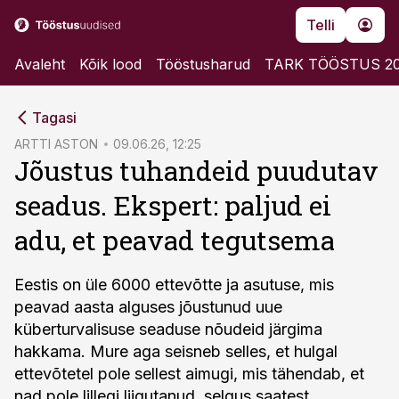
Telli
Avaleht
Kõik lood
Tööstusharud
TARK TÖÖSTUS 2
cebook
Tagasi
Twitter)
ARTTI ASTON
09.06.26, 12:25
Jõustus tuhandeid puudutav
kedIn
seadus. Ekspert: paljud ei
ail
adu, et peavad tegutsema
k
Eestis on üle 6000 ettevõtte ja asutuse, mis
peavad aasta alguses jõustunud uue
küberturvalisuse seaduse nõudeid järgima
hakkama. Mure aga seisneb selles, et hulgal
ettevõtetel pole sellest aimugi, mis tähendab, et
nad pole lillegi liigutanud, selgus saatest.