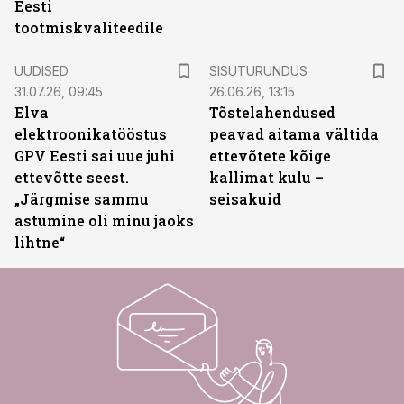
Eesti
tootmiskvaliteedile
ST
UUDISED
SISUTURUNDUS
31.07.26, 09:45
26.06.26, 13:15
Elva
Tõstelahendused
elektroonikatööstus
peavad aitama vältida
GPV Eesti sai uue juhi
ettevõtete kõige
ettevõtte seest.
kallimat kulu –
„Järgmise sammu
seisakuid
astumine oli minu jaoks
lihtne“