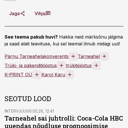
Jaga
Vihja
See teema pakub huvi?
Hakka neid märksõnu jälgima
ja saad alati teavituse, kui sel teemal ilmub midagi uut!
Pärnu Tarneahelakonverents
Tarneahel
Trüki- ja pakenditööstus
trükitööstus
K-PRINT OÜ
Karol Karu
SEOTUD LOOD
INTERVJUU
06.05.26, 12:41
Tarneahel sai juhtrolli: Coca-Cola HBC
uuendas nõudluse prognoosimise