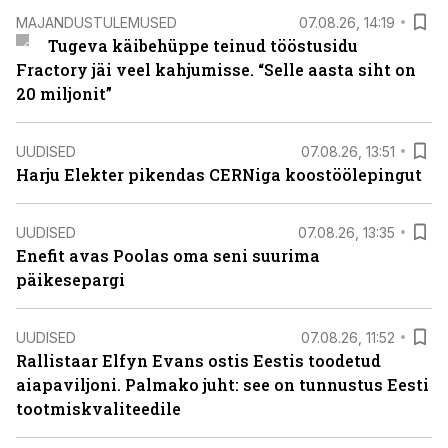
MAJANDUSTULEMUSED
07.08.26, 14:19
Tugeva käibehüppe teinud tööstusidu
Fractory jäi veel kahjumisse. “Selle aasta siht on
20 miljonit”
UUDISED
07.08.26, 13:51
Harju Elekter pikendas CERNiga koostöölepingut
UUDISED
07.08.26, 13:35
Enefit avas Poolas oma seni suurima
päikesepargi
UUDISED
07.08.26, 11:52
Rallistaar Elfyn Evans ostis Eestis toodetud
aiapaviljoni. Palmako juht: see on tunnustus Eesti
tootmiskvaliteedile