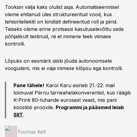
Tooksin välja kaks olulist asja. Automatiseerimisel
oleme ehitanud üles struktureeritud vood, kus
tehisintellektil on kindlalt defineeritud roll ja piirid.
Teiseks oleme enne protsessi kasutuselevõttu seda
põhjalikult testinud, nii et inimene teeb viimase
kontrolli.
Lõpuks on eesmärk siiski jõuda autonoomsete
voogudeni, mis ei vaja inimese klõpsu ega kontrolli.
Pane tähele!
Karol Karu esineb 21.-22. mail
toimuval Pärnu tarneahelakonverentsil, kus räägib
K-Printi 80-tuhande eurosest veast, mis pani
koostöö proovile.
Programmi ja pääsmed leiab
SIIT
.
Toomas Kelt