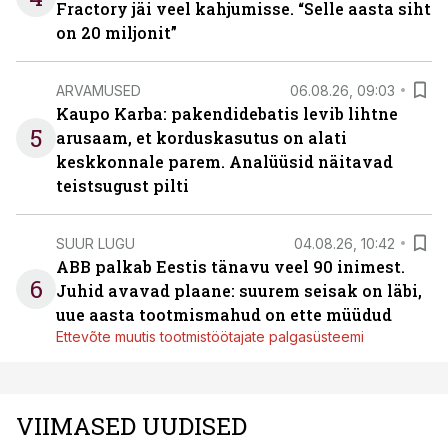
Fractory jäi veel kahjumisse. “Selle aasta siht
on 20 miljonit”
ARVAMUSED
06.08.26, 09:03
Kaupo Karba: pakendidebatis levib lihtne
5
arusaam, et korduskasutus on alati
keskkonnale parem. Analüüsid näitavad
teistsugust pilti
SUUR LUGU
04.08.26, 10:42
ABB palkab Eestis tänavu veel 90 inimest.
6
Juhid avavad plaane: suurem seisak on läbi,
uue aasta tootmismahud on ette müüdud
Ettevõte muutis tootmistöötajate palgasüsteemi
VIIMASED UUDISED