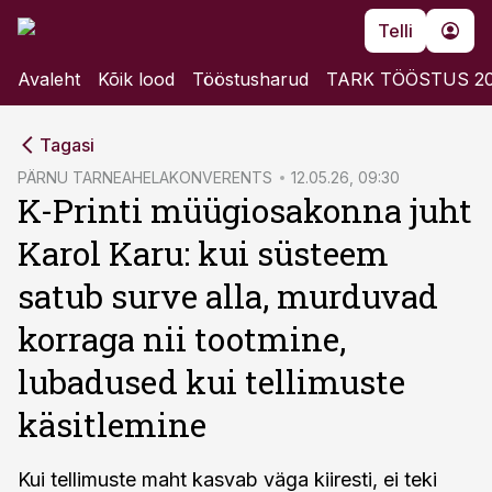
Telli
Avaleht
Kõik lood
Tööstusharud
TARK TÖÖSTUS 2
cebook
cebook
Tagasi
Twitter)
Twitter)
PÄRNU TARNEAHELAKONVERENTS
12.05.26, 09:30
K-Printi müügiosakonna juht
kedIn
kedIn
Karol Karu: kui süsteem
ail
ail
satub surve alla, murduvad
k
k
korraga nii tootmine,
lubadused kui tellimuste
käsitlemine
Kui tellimuste maht kasvab väga kiiresti, ei teki