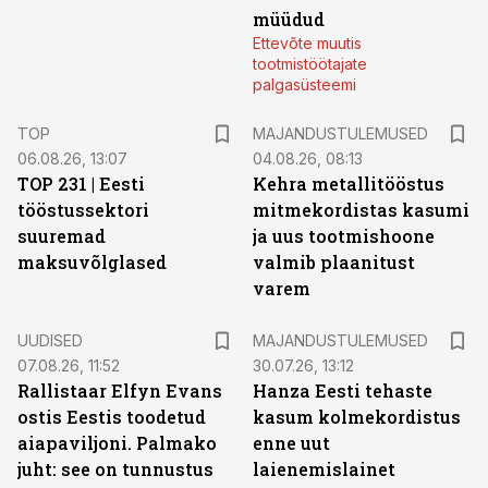
müüdud
Ettevõte muutis
tootmistöötajate
palgasüsteemi
TOP
MAJANDUSTULEMUSED
06.08.26, 13:07
04.08.26, 08:13
TOP 231 | Eesti
Kehra metallitööstus
tööstussektori
mitmekordistas kasumi
suuremad
ja uus tootmishoone
maksuvõlglased
valmib plaanitust
varem
UUDISED
MAJANDUSTULEMUSED
07.08.26, 11:52
30.07.26, 13:12
Rallistaar Elfyn Evans
Hanza Eesti tehaste
ostis Eestis toodetud
kasum kolmekordistus
aiapaviljoni. Palmako
enne uut
juht: see on tunnustus
laienemislainet