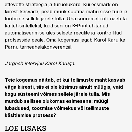
ettevõtte strateegia ja turuolukord. Kui eesmärk on
kiiresti kasvada, peab müük suutma mahu sisse tuua ja
tootmine sellele järele tulla. Üha suuremat rolli näeb ta
ka tehisintellektil, kuid seni on
K-Print
ehitanud
automatiseerimise üles selgete reeglite ja kontrollitud
protsesside peale. Oma kogemusi jagab
Karol Karu
ka
Pärnu tarneahelakonverentsil
.
Järgneb intervjuu Karol Karuga.
Teie kogemus näitab, et kui tellimuste maht kasvab
väga kiiresti, siis ei ole küsimus ainult müügis, vaid
kogu süsteemi võimes sellele järele tulla. Mis
murdub sellises olukorras esimesena: müügi
lubadused, tootmise võimekus või tellimuste
käsitlemise protsess?
LOE LISAKS