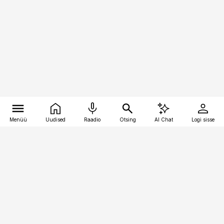
Menüü
Uudised
Raadio
Otsing
AI Chat
Logi sisse
Vana-Lõuna 39/1, 19094 Tallinn
(+372) 667 0111
toostusuudised@toostusuudised.ee
Telli
Reklaam