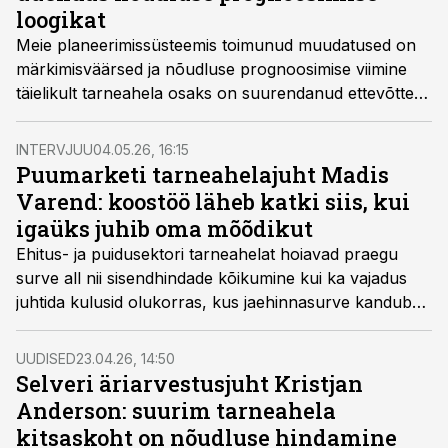
loogikat
Meie planeerimissüsteemis toimunud muudatused on
märkimisväärsed ja nõudluse prognoosimise viimine
täielikult tarneahela osaks on suurendanud ettevõtte
võimekust optimeerida planeerimisprotsesse, sõnab
maikuus toimuval Pärnu tarneahelakonverentsil esinev
INTERVJUU
04.05.26, 16:15
Coca-Cola HBC Poola ja Baltikumi logistikajuht
Puumarketi tarneahelajuht Madis
Katarzyna Rybicka-Dećko.
Varend: koostöö läheb katki siis, kui
igaüks juhib oma mõõdikut
Ehitus- ja puidusektori tarneahelat hoiavad praegu
surve all nii sisendhindade kõikumine kui ka vajadus
juhtida kulusid olukorras, kus jaehinnasurve kandub
edasi klientideni. Puumarketi tarneahela juhi Madis
Varendi sõnul tekitab ebaefektiivsust mitte ainult turg
UUDISED
23.04.26, 14:50
ise, vaid ka see, kui ettevõtte sees liiguvad ost, müük ja
Selveri äriarvestusjuht Kristjan
ladu eri eesmärkide järgi.
Anderson: suurim tarneahela
kitsaskoht on nõudluse hindamine