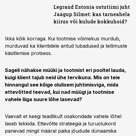
Legrand Estonia ostutiimi juht
Jaagup Silmet: kas tarneahela
kiirus või kulude kokkuhoid?
Ikka kõik korraga. Kui tootmise võimekus murdub,
murduvad ka klientidele antud lubadused ja tellimuste
käsitlemise protsess.
Sageli nähakse müüki ja tootmist eri pooltel lauda,
kuigi klient tajub neid ühe tervikuna. Mis on teie
hinnangul see kõige olulisem juhtimisviga, mida
ettevõtted teevad, kui nad müügi ja tootmise
vahele liiga suure lõhe lasevad?
Vaevalt et keegi teadlikult osakondade vahele lõhel
laseb tekkida. Ettevõtte strateegia ja turuolukord
panevad mingil määral paika jõudude dünaamika