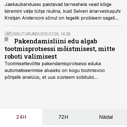
Jaekaubanduses paistavad tarneahela vead kõige
kiiremini välja tühja riiulina, kuid Selveri äriarvestusjuhi
Kristjan Andersoni sõnul on tegelik probleem sageli
palju varasem. Tema hinnangul on kõige keerulisem
nõudluse hindamine, mida mõjutavad korraga vigased
SISUTURUNDUS
13.07.26, 14:36
ST
minevikuandmed, konkurentide kampaaniad ja kiiresti
Pakendamisliini edu algab
muutuv ostukäitumine.
tootmisprotsessi mõistmisest, mitte
roboti valimisest
Tootmisettevõtte pakendamisprotsessi eduka
automatiseerimise aluseks on kogu tootmisvoo
põhjalik analüüs, et uus süsteem sobituks
olemasolevasse keskkonda, aitaks vähendada
tööjõuvajadust ning oleks valmis ka ettevõtte
tulevasteks arenguteks. Lihtsalt roboti lisamine
enamasti oodatud tulemust ei too, nendib tootmise ja
tööstuse automatiseerimislahenduste arendaja Smitech
24H
72H
Nädal
OÜ tegevjuht Sander Mitendorf.