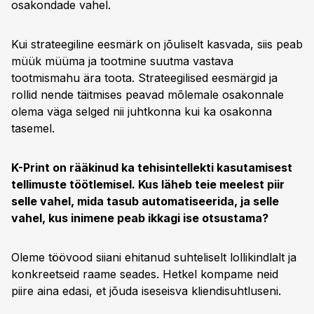
osakondade vahel.
Kui strateegiline eesmärk on jõuliselt kasvada, siis peab
müük müüma ja tootmine suutma vastava
tootmismahu ära toota. Strateegilised eesmärgid ja
rollid nende täitmises peavad mõlemale osakonnale
olema väga selged nii juhtkonna kui ka osakonna
tasemel.
K-Print on rääkinud ka tehisintellekti kasutamisest
tellimuste töötlemisel. Kus läheb teie meelest piir
selle vahel, mida tasub automatiseerida, ja selle
vahel, kus inimene peab ikkagi ise otsustama?
Oleme töövood siiani ehitanud suhteliselt lollikindlalt ja
konkreetseid raame seades. Hetkel kompame neid
piire aina edasi, et jõuda iseseisva kliendisuhtluseni.