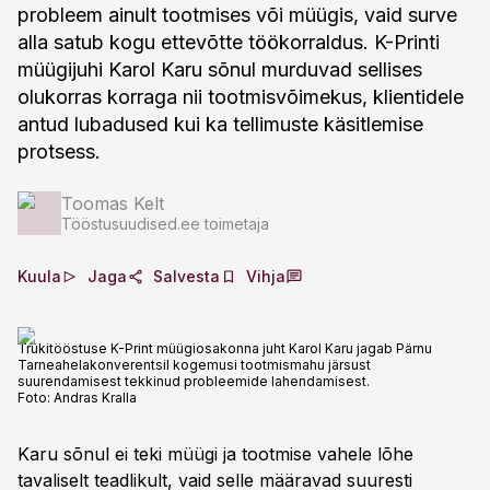
probleem ainult tootmises või müügis, vaid surve
alla satub kogu ettevõtte töökorraldus. K-Printi
müügijuhi Karol Karu sõnul murduvad sellises
olukorras korraga nii tootmisvõimekus, klientidele
antud lubadused kui ka tellimuste käsitlemise
protsess.
Toomas Kelt
Tööstusuudised.ee toimetaja
Kuula
Jaga
Salvesta
Vihja
Trükitööstuse K-Print müügiosakonna juht Karol Karu jagab Pärnu
Tarneahelakonverentsil kogemusi tootmismahu järsust
suurendamisest tekkinud probleemide lahendamisest.
Foto:
Andras Kralla
Karu sõnul ei teki müügi ja tootmise vahele lõhe
tavaliselt teadlikult, vaid selle määravad suuresti