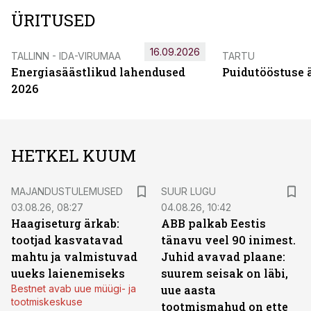
ÜRITUSED
16.09.2026
TALLINN - IDA-VIRUMAA
TARTU
Energiasäästlikud lahendused
Puidutööstuse 
2026
HETKEL KUUM
MAJANDUSTULEMUSED
SUUR LUGU
03.08.26, 08:27
04.08.26, 10:42
Haagiseturg ärkab:
ABB palkab Eestis
tootjad kasvatavad
tänavu veel 90 inimest.
mahtu ja valmistuvad
Juhid avavad plaane:
uueks laienemiseks
suurem seisak on läbi,
Bestnet avab uue müügi- ja
uue aasta
tootmiskeskuse
tootmismahud on ette