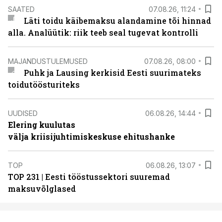
SAATED
07.08.26, 11:24
Läti toidu käibemaksu alandamine tõi hinnad
alla. Analüütik: riik teeb seal tugevat kontrolli
MAJANDUSTULEMUSED
07.08.26, 08:00
Puhk ja Lausing kerkisid Eesti suurimateks
toidutöösturiteks
UUDISED
06.08.26, 14:44
Elering kuulutas
välja kriisijuhtimiskeskuse ehitushanke
TOP
06.08.26, 13:07
TOP 231 | Eesti tööstussektori suuremad
maksuvõlglased