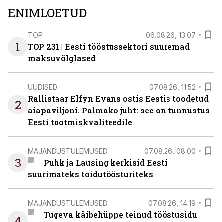
ENIMLOETUD
TOP
06.08.26, 13:07
1
TOP 231 | Eesti tööstussektori suuremad
maksuvõlglased
UUDISED
07.08.26, 11:52
Rallistaar Elfyn Evans ostis Eestis toodetud
2
aiapaviljoni. Palmako juht: see on tunnustus
Eesti tootmiskvaliteedile
MAJANDUSTULEMUSED
07.08.26, 08:00
3
Puhk ja Lausing kerkisid Eesti
suurimateks toidutöösturiteks
MAJANDUSTULEMUSED
07.08.26, 14:19
Tugeva käibehüppe teinud tööstusidu
4