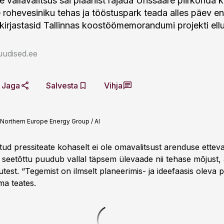
allavalitsus sai plaanist rajada Urissaare piirkonda ku
 rohevesiniku tehas ja tööstuspark teada alles päev en
lkirjastasid Tallinnas koostöömemorandumi projekti ellu
uudised.ee
Jaga
Salvesta
Vihja
Northern Europe Energy Group / AI
tud pressiteate kohaselt ei ole omavalitsust arenduse ettev
 seetõttu puudub vallal täpsem ülevaade nii tehase mõjust, 
test. “Tegemist on ilmselt planeerimis- ja ideefaasis oleva p
ma teates.