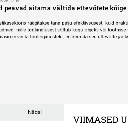
6.26, 13:15
 peavad aitama vältida ettevõtete kõige
istikasektoris räägitakse täna palju efektiivsusest, kuid pra
dmed, mille töökindlusest sõltub kogu objekti või tootmise 
asin ei vasta töötingimustele, ei tähenda see ettevõtte jaoks 
rahalist kulu, venivaid tähtaegu ja suuremaid riske tööohutu
Nädal
VIIMASED U