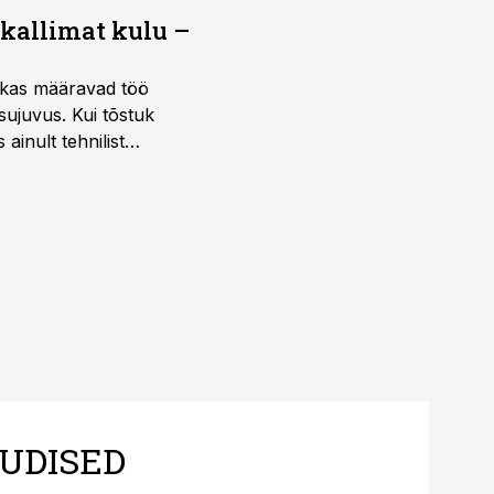
 kallimat kulu –
ktikas määravad töö
sujuvus. Kui tõstuk
ainult tehnilist
sele.
UDISED