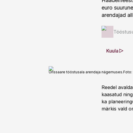
Häädemeeste v
euro suurune
arendajad al
Tööstus
Kuula
Urissaare tööstusala arendaja nägemuses.
Foto:
Reedel avalda
kaasatud ning
ka planeeringu
märkis vald o