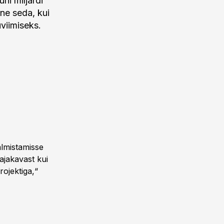
ni miljardi
ne seda, kui
viimiseks.
almistamisse
ajakavast kui
rojektiga,“