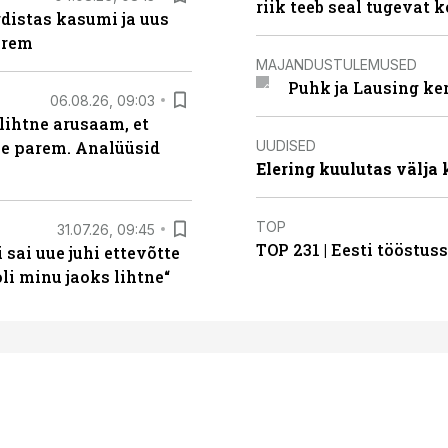
riik teeb seal tugevat k
distas kasumi ja uus
arem
MAJANDUSTULEMUSED
Puhk ja Lausing ke
06.08.26, 09:03
lihtne arusaam, et
UUDISED
le parem. Analüüsid
Elering kuulutas välja
TOP
31.07.26, 09:45
TOP 231 | Eesti tööstu
sai uue juhi ettevõtte
i minu jaoks lihtne“