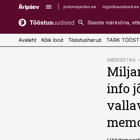
pollumajandus.ee
logistikauudised.ee
kaubandus.ee
imelineajalugu.ee
kinnisvarauudised.ee
imelineteadus.ee
Avaleht
Kõik lood
Tööstusharud
TARK TÖÖST
cebook
ENERGEETIKA
Milja
Twitter)
kedIn
info 
ail
valla
k
memor