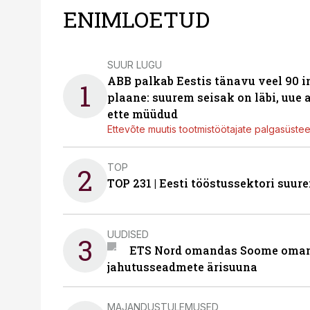
ENIMLOETUD
SUUR LUGU
ABB palkab Eestis tänavu veel 90 
1
plaane: suurem seisak on läbi, uue
ette müüdud
Ettevõte muutis tootmistöötajate palgasüste
TOP
2
TOP 231 | Eesti tööstussektori su
UUDISED
3
ETS Nord omandas Soome omani
jahutusseadmete ärisuuna
MAJANDUSTULEMUSED