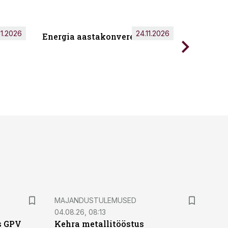
11.2026
24.11.2026
Energia aastakonverents 2026
Tark töö
MAJANDUSTULEMUSED
04.08.26, 08:13
s GPV
Kehra metallitööstus