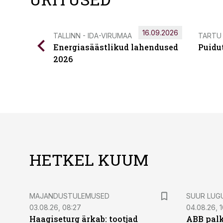
16.09.2026
TALLINN - IDA-VIRUMAA
TARTU
Energiasäästlikud lahendused
Puidu
2026
HETKEL KUUM
MAJANDUSTULEMUSED
SUUR LUG
03.08.26, 08:27
04.08.26, 1
Haagiseturg ärkab: tootjad
ABB palk