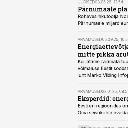
UUDISED
08.05.26, 13:54
Pärnumaale plaa
Rohevesinikutootja Nor
Pärnumaale miljard eur
ARVAMUSED
05.09.25, 10:
Energiaettevõtj
mitte pikka arut
Kui jätame rajamata tuu
võimaluse Eestit soodsa
juht Marko Viiding Inf
ARVAMUSED
22.01.25, 08:
Eksperdid: ener
Eesti eri regioonides o
Oma seisukohta avaldava