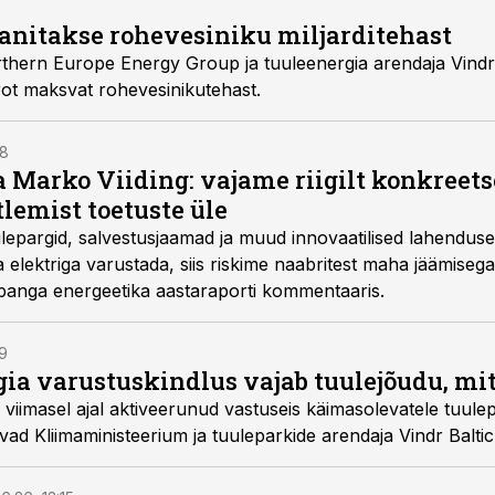
nitakse rohevesiniku miljarditehast
thern Europe Energy Group ja tuuleenergia arendaja Vindr 
ot maksvat rohevesinikutehast.
58
a Marko Viiding: vajame riigilt konkreet
lemist toetuste üle
lepargid, salvestusjaamad ja muud innovaatilised lahenduse
 elektriga varustada, siis riskime naabritest maha jäämisega,
opanga energeetika aastaraporti kommentaaris.
59
gia varustuskindlus vajab tuulejõudu, mit
n viimasel ajal aktiveerunud vastuseis käimasolevatele tuule
d Kliimaministeerium ja tuuleparkide arendaja Vindr Baltic