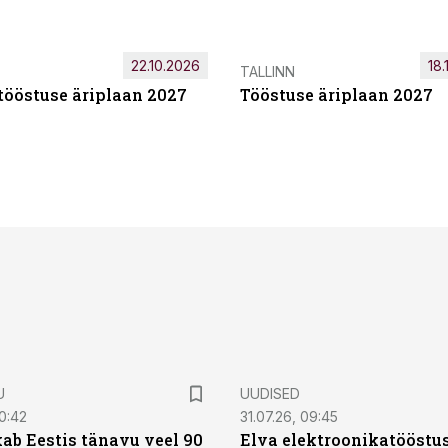
22.10.2026
18.
TALLINN
tööstuse äriplaan 2027
Tööstuse äriplaan 2027
U
UUDISED
0:42
31.07.26, 09:45
ab Eestis tänavu veel 90
Elva elektroonikatööstu