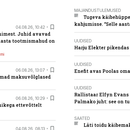
MAJANDUSTULEMUSED
Tugeva käibehüppe 
kahjumisse. “Selle aast
04.08.26, 10:42
inimest. Juhid avavad
 aasta tootmismahud on
UUDISED
Harju Elekter pikenda
emi
UUDISED
06.08.26, 13:07
Enefit avas Poolas oma
uremad maksuvõlglased
UUDISED
Rallistaar Elfyn Evans 
06.08.26, 10:29
Palmako juht: see on t
kega ettevõttelt
SAATED
Läti toidu käibema
04.08.26, 08:13