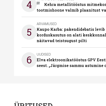
4
Kehra metallitööstus mitmekor
tootmishoone valmib plaanitust v
ARVAMUSED
5
Kaupo Karba: pakendidebatis levib 
korduskasutus on alati keskkonna
näitavad teistsugust pilti
UUDISED
6
Elva elektroonikatööstus GPV Eesti 
seest. „Järgmise sammu astumine ol
ÜRITUSED