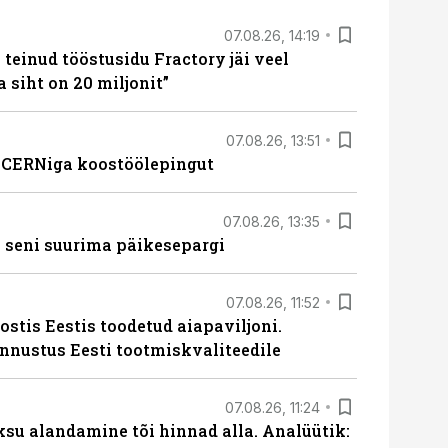
07.08.26, 14:19
teinud tööstusidu Fractory jäi veel
a siht on 20 miljonit”
07.08.26, 13:51
s CERNiga koostöölepingut
07.08.26, 13:35
 seni suurima päikesepargi
07.08.26, 11:52
ostis Eestis toodetud aiapaviljoni.
unnustus Eesti tootmiskvaliteedile
07.08.26, 11:24
ksu alandamine tõi hinnad alla. Analüütik: