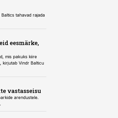
Baltics tahavad rajada
seid eesmärke,
d, mis pakuks kiire
 kirjutab Vindr Balticu
te vastasseisu
parkide arendustele.
.