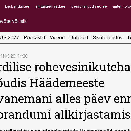
kaubandus.ee
ehitusuudised.ee
personaliuudised.ee
aritehnolo
Infopank
Radar
US 2027
Podcastid
Videod
Üritused
Sisuturundus
T
11.05.26, 14:30
rdilise rohevesinikuteh
jõudis Häädemeeste
vanemani alles päev en
andumi allkirjastamis