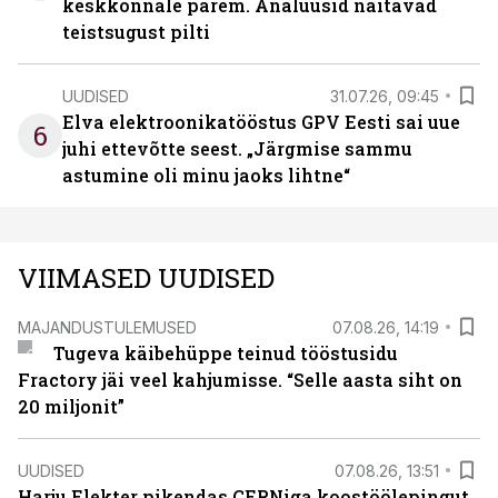
keskkonnale parem. Analüüsid näitavad
teistsugust pilti
UUDISED
31.07.26, 09:45
Elva elektroonikatööstus GPV Eesti sai uue
6
juhi ettevõtte seest. „Järgmise sammu
astumine oli minu jaoks lihtne“
VIIMASED UUDISED
MAJANDUSTULEMUSED
07.08.26, 14:19
Tugeva käibehüppe teinud tööstusidu
Fractory jäi veel kahjumisse. “Selle aasta siht on
20 miljonit”
UUDISED
07.08.26, 13:51
Harju Elekter pikendas CERNiga koostöölepingut