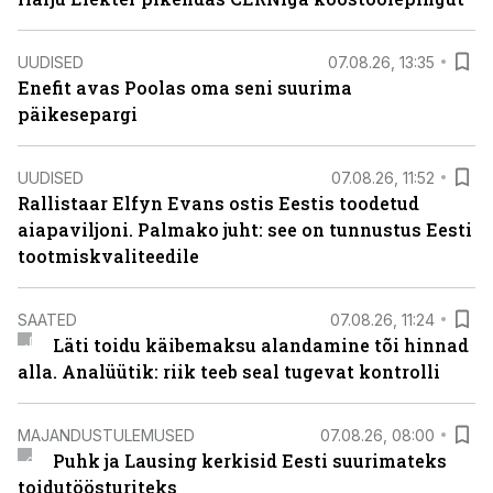
UUDISED
07.08.26, 13:35
Enefit avas Poolas oma seni suurima
päikesepargi
UUDISED
07.08.26, 11:52
Rallistaar Elfyn Evans ostis Eestis toodetud
aiapaviljoni. Palmako juht: see on tunnustus Eesti
tootmiskvaliteedile
SAATED
07.08.26, 11:24
Läti toidu käibemaksu alandamine tõi hinnad
alla. Analüütik: riik teeb seal tugevat kontrolli
MAJANDUSTULEMUSED
07.08.26, 08:00
Puhk ja Lausing kerkisid Eesti suurimateks
toidutöösturiteks