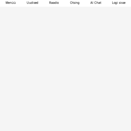
Menüü
Uudised
Raadio
Otsing
AI Chat
Logi sisse
Vana-Lõuna 39/1, 19094 Tallinn
(+372) 667 0111
toostusuudised@toostusuudised.ee
Telli
Reklaam
Firmast
Sisu kasutamisõigused
Ajakirjaniku
eetikakoodeks
Üldtingimused
Privaatsustingimused
Küpsiste poliitika
KKK
Eesti Meediaettevõtete
Eelistuste haldamine
Liit