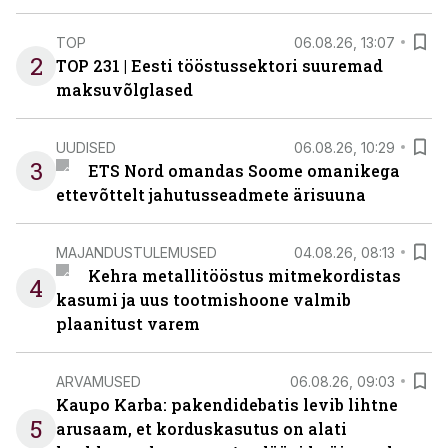
TOP
06.08.26, 13:07
2
TOP 231 | Eesti tööstussektori suuremad
maksuvõlglased
UUDISED
06.08.26, 10:29
3
ETS Nord omandas Soome omanikega
ettevõttelt jahutusseadmete ärisuuna
MAJANDUSTULEMUSED
04.08.26, 08:13
Kehra metallitööstus mitmekordistas
4
kasumi ja uus tootmishoone valmib
plaanitust varem
ARVAMUSED
06.08.26, 09:03
Kaupo Karba: pakendidebatis levib lihtne
5
arusaam, et korduskasutus on alati