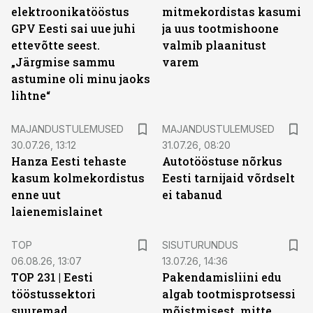
elektroonikatööstus
mitmekordistas kasumi
GPV Eesti sai uue juhi
ja uus tootmishoone
ettevõtte seest.
valmib plaanitust
„Järgmise sammu
varem
astumine oli minu jaoks
lihtne“
MAJANDUSTULEMUSED
MAJANDUSTULEMUSED
30.07.26, 13:12
31.07.26, 08:20
Hanza Eesti tehaste
Autotööstuse nõrkus
kasum kolmekordistus
Eesti tarnijaid võrdselt
enne uut
ei tabanud
laienemislainet
ST
TOP
SISUTURUNDUS
06.08.26, 13:07
13.07.26, 14:36
TOP 231 | Eesti
Pakendamisliini edu
tööstussektori
algab tootmisprotsessi
suuremad
mõistmisest, mitte