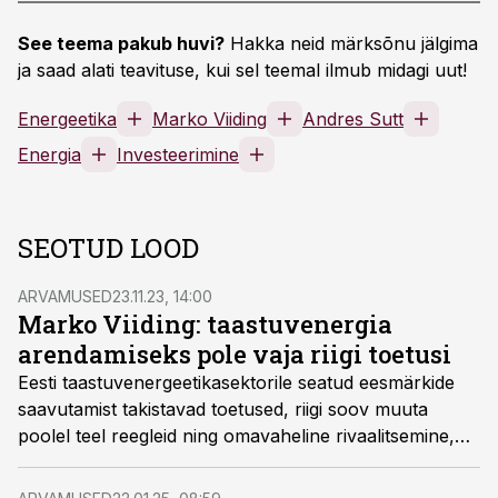
See teema pakub huvi?
Hakka neid märksõnu jälgima
ja saad alati teavituse, kui sel teemal ilmub midagi uut!
Energeetika
Marko Viiding
Andres Sutt
Energia
Investeerimine
SEOTUD LOOD
ARVAMUSED
23.11.23, 14:00
Marko Viiding: taastuvenergia
arendamiseks pole vaja riigi toetusi
Eesti taastuvenergeetikasektorile seatud eesmärkide
saavutamist takistavad toetused, riigi soov muuta
poolel teel reegleid ning omavaheline rivaalitsemine,
kirjutab VINDR Baltic juhatuse esimees Marko Viiding.