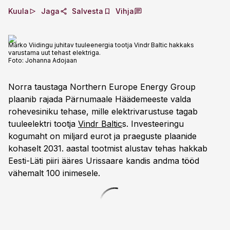
Kuula
Jaga
Salvesta
Vihja
Marko Viidingu juhitav tuuleenergia tootja Vindr Baltic hakkaks
varustama uut tehast elektriga.
Foto:
Johanna Adojaan
Norra taustaga Northern Europe Energy Group
plaanib rajada Pärnumaale Häädemeeste valda
rohevesiniku tehase, mille elektrivarustuse tagab
tuuleelektri tootja
Vindr Baltic
s. Investeeringu
kogumaht on miljard eurot ja praeguste plaanide
kohaselt 2031. aastal tootmist alustav tehas hakkab
Eesti-Läti piiri ääres Urissaare kandis andma tööd
vähemalt 100 inimesele.