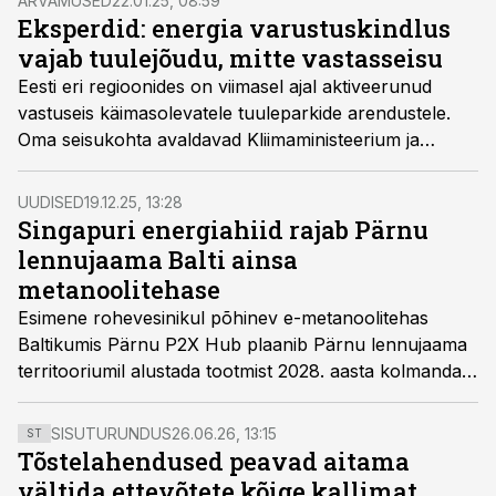
ARVAMUSED
22.01.25, 08:59
Eksperdid: energia varustuskindlus
vajab tuulejõudu, mitte vastasseisu
Eesti eri regioonides on viimasel ajal aktiveerunud
vastuseis käimasolevatele tuuleparkide arendustele.
Oma seisukohta avaldavad Kliimaministeerium ja
tuuleparkide arendaja Vindr Baltic.
UUDISED
19.12.25, 13:28
Singapuri energiahiid rajab Pärnu
lennujaama Balti ainsa
metanoolitehase
Esimene rohevesinikul põhinev e-metanoolitehas
Baltikumis Pärnu P2X Hub plaanib Pärnu lennujaama
territooriumil alustada tootmist 2028. aasta kolmandas
kvartalis.
SISUTURUNDUS
26.06.26, 13:15
ST
Tõstelahendused peavad aitama
vältida ettevõtete kõige kallimat