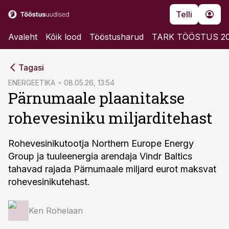
Telli
Avaleht
Kõik lood
Tööstusharud
TARK TÖÖSTUS 2
cebook
Tagasi
Twitter)
ENERGEETIKA
08.05.26, 13:54
Pärnumaale plaanitakse
kedIn
rohevesiniku miljarditehast
ail
k
Rohevesinikutootja Northern Europe Energy
Group ja tuuleenergia arendaja Vindr Baltics
tahavad rajada Pärnumaale miljard eurot maksvat
rohevesinikutehast.
Ken Rohelaan