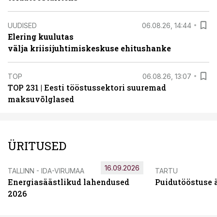
UUDISED
06.08.26, 14:44
Elering kuulutas
välja kriisijuhtimiskeskuse ehitushanke
TOP
06.08.26, 13:07
TOP 231 | Eesti tööstussektori suuremad
maksuvõlglased
ÜRITUSED
16.09.2026
TALLINN - IDA-VIRUMAA
TARTU
Energiasäästlikud lahendused
Puidutööstuse 
2026