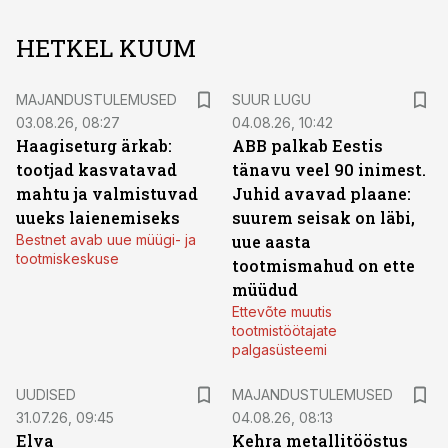
HETKEL KUUM
MAJANDUSTULEMUSED
SUUR LUGU
03.08.26, 08:27
04.08.26, 10:42
Haagiseturg ärkab:
ABB palkab Eestis
tootjad kasvatavad
tänavu veel 90 inimest.
mahtu ja valmistuvad
Juhid avavad plaane:
uueks laienemiseks
suurem seisak on läbi,
Bestnet avab uue müügi- ja
uue aasta
tootmiskeskuse
tootmismahud on ette
müüdud
Ettevõte muutis
tootmistöötajate
palgasüsteemi
UUDISED
MAJANDUSTULEMUSED
31.07.26, 09:45
04.08.26, 08:13
Elva
Kehra metallitööstus