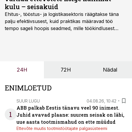
kulu – seisakuid
Ehitus-, tööstus- ja logistikasektoris räägitakse täna
palju efektiivsusest, kuid praktikas määravad töö
tempo sageli hoopis seadmed, mille töökindlusest
sõltub kogu objekti või tootmise sujuvus. Kui tõstuk
seisab, töö katkeb või masin ei vasta töötingimustele,
ei tähenda see ettevõtte jaoks ainult tehnilist
probleemi, vaid otsest rahalist kulu, venivaid tähtaegu
ja suuremaid riske tööohutusele.
24H
72H
Nädal
ENIMLOETUD
SUUR LUGU
04.08.26, 10:42
ABB palkab Eestis tänavu veel 90 inimest.
1
Juhid avavad plaane: suurem seisak on läbi,
uue aasta tootmismahud on ette müüdud
Ettevõte muutis tootmistöötajate palgasüsteemi