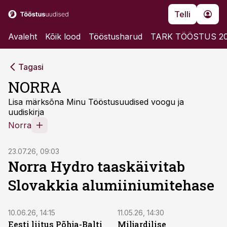
Telli
Avaleht
Kõik lood
Tööstusharud
TARK TÖÖSTUS 2
Tagasi
NORRA
Lisa märksõna Minu Tööstusuudised voogu ja
uudiskirja
Norra
23.07.26, 09:03
Norra Hydro taaskäivitab
Slovakkia alumiiniumitehase
10.06.26, 14:15
11.05.26, 14:30
Eesti liitus Põhja-Balti
Miljardilise