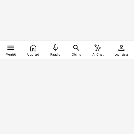
Menüü
Uudised
Raadio
Otsing
AI Chat
Logi sisse
Vana-Lõuna 39/1, 19094 Tallinn
(+372) 667 0111
toostusuudised@toostusuudised.ee
Telli
Reklaam
Firmast