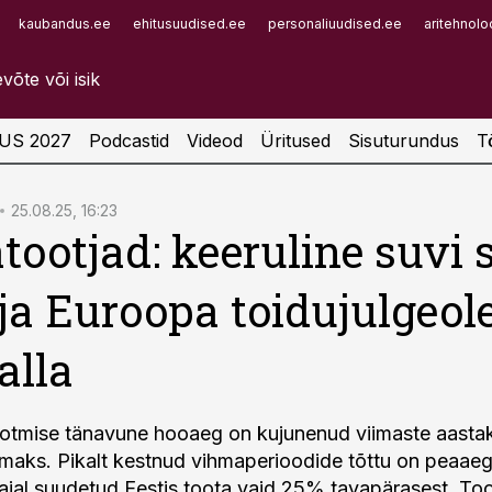
kaubandus.ee
ehitusuudised.ee
personaliuudised.ee
aritehnolo
Infopank
Radar
US 2027
Podcastid
Videod
Üritused
Sisuturundus
T
25.08.25, 16:23
tootjad: keeruline suvi 
 ja Euroopa toidujulgeol
alla
tootmise tänavune hooaeg on kujunenud viimaste aast
aks. Pikalt kestnud vihmaperioodide tõttu on peaaeg
jal suudetud Eestis toota vaid 25% tavapärasest. Too