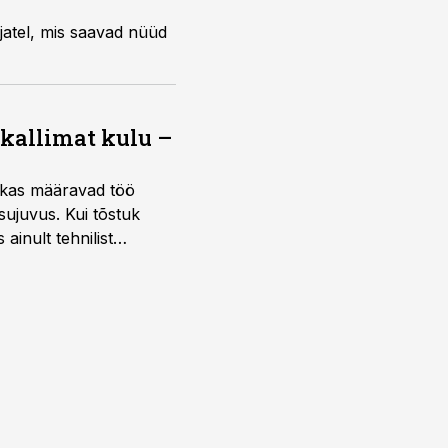
jatel, mis saavad nüüd
 kallimat kulu –
ktikas määravad töö
sujuvus. Kui tõstuk
ainult tehnilist
sele.