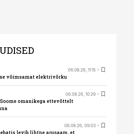
UDISED
06.08.26, 11:15
se võimsamat elektrivõrku
06.08.26, 10:29
Soome omanikega ettevõttelt
una
06.08.26, 09:03
batis levib lihtne arusaam, et