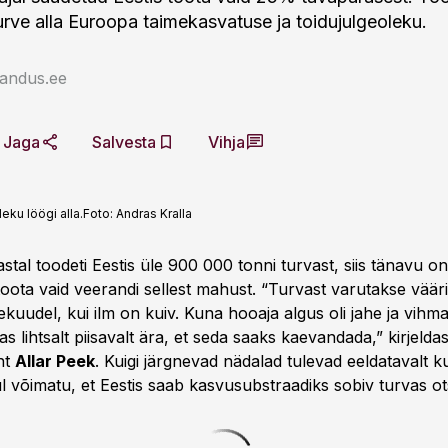
rve alla Euroopa taimekasvatuse ja toidujulgeoleku.
jandus.ee
Jaga
Salvesta
Vihja
eku löögi alla.
Foto:
Andras Kralla
astal toodeti Eestis üle 900 000 tonni turvast, siis tänavu o
oota vaid veerandi sellest mahust. “Turvast varutakse vää
kuudel, kui ilm on kuiv. Kuna hooaja algus oli jahe ja vihma
s lihtsalt piisavalt ära, et seda saaks kaevandada,” kirjeld
uht
Allar Peek
. Kuigi järgnevad nädalad tulevad eeldatavalt k
l võimatu, et Eestis saab kasvusubstraadiks sobiv turvas ot