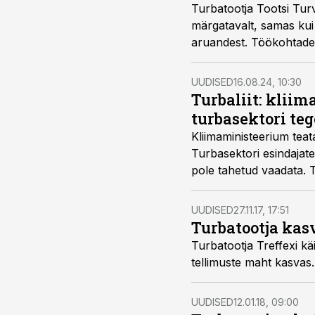
Turbatootja Tootsi Tur
märgatavalt, samas kui
aruandest. Töökohtade 
UUDISED
16.08.24, 10:30
Turbaliit: klii
turbasektori te
Kliimaministeerium teat
Turbasektori esindajate
pole tahetud vaadata. T
roll, rõhutab turbaliit.
UUDISED
27.11.17, 17:51
Turbatootja kas
Turbatootja Treffexi kä
tellimuste maht kasvas.
UUDISED
12.01.18, 09:00