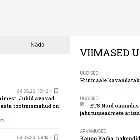
Nädal
VIIMASED U
UUDISED
Hiiumaale kavandatak
04.08.26, 10:42
inimest. Juhid avavad
UUDISED
ETS Nord omandas 
 aasta tootmismahud on
jahutusseadmete ärisu
emi
ARVAMUSED
04.08.26, 08:13
Kaupo Karba: pakendide