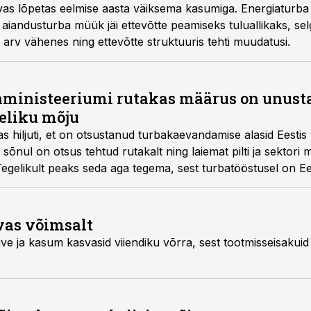
vas lõpetas eelmise aasta väiksema kasumiga. Energiaturb
 aiandusturba müük jäi ettevõtte peamiseks tuluallikaks, s
arv vähenes ning ettevõtte struktuuris tehti muudatusi.
maministeeriumi rutakas määrus on unus
geliku mõju
as hiljuti, et on otsustanud turbakaevandamise alasid Eesti
 sõnul on otsus tehtud rutakalt ning laiemat pilti ja sektori
egelikult peaks seda aga tegema, sest turbatööstusel on Ees
vas võimsalt
ive ja kasum kasvasid viiendiku võrra, sest tootmisseisakuid 