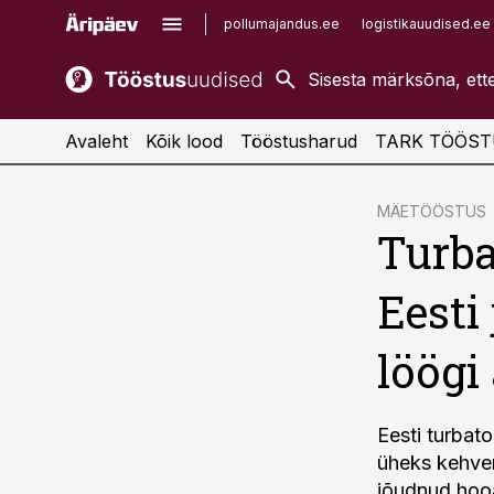
pollumajandus.ee
logistikauudised.ee
kaubandus.ee
imelineajalugu.ee
kinnisvarauudised.ee
imelineteadus.ee
Avaleht
Kõik lood
Tööstusharud
TARK TÖÖST
cebook
MÄETÖÖSTUS
Turba
Twitter)
kedIn
Eesti
ail
löögi 
k
Eesti turba
üheks kehvem
jõudnud hooa