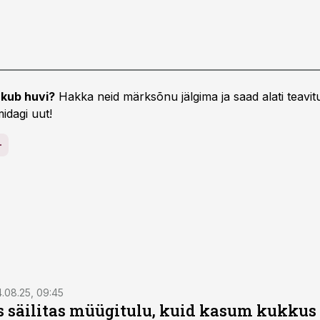
kub huvi?
Hakka neid märksõnu jälgima ja saad alati teavitu
idagi uut!
.08.25, 09:45
s säilitas müügitulu, kuid kasum kukkus 