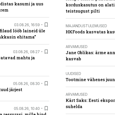
distas kasumi ja uus
korduskasutus on alat
arem
teistsugust pilti
03.08.26, 16:59
MAJANDUSTULEMUSED
filaud lööb laineid üle
HKFoods kasvatas kas
hakkasin ehitama”
ARVAMUSED
03.08.26, 08:27
Jane Oblikas: ärme anna
vatavad mahtu ja
kasvab
UUDISED
Tootmine vähenes juuni
05.08.26, 08:30
uud järjest
ARVAMUSED
Kärt Saks: Eesti ekspor
suhelda
05.08.26, 10:40
 ressurssi, mille hind