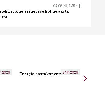
04.08.26, 11:15
b elektrivõrgu arengusse kolme aasta
urot
11.2026
24.11.2026
Energia aastakonverents 2026
Tark töö