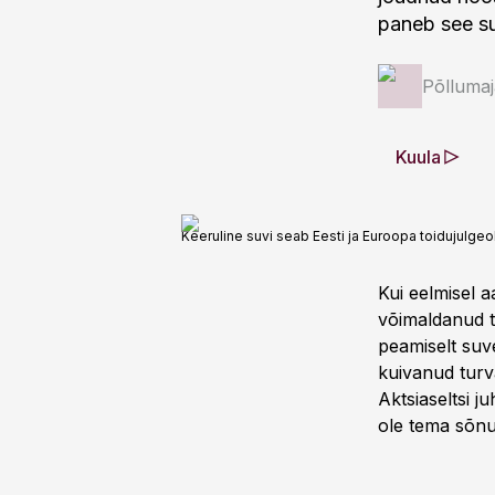
paneb see su
Põlluma
Kuula
Keeruline suvi seab Eesti ja Euroopa toidujulgeol
Kui eelmisel a
võimaldanud t
peamiselt suve
kuivanud turva
Aktsiaseltsi j
ole tema sõnu