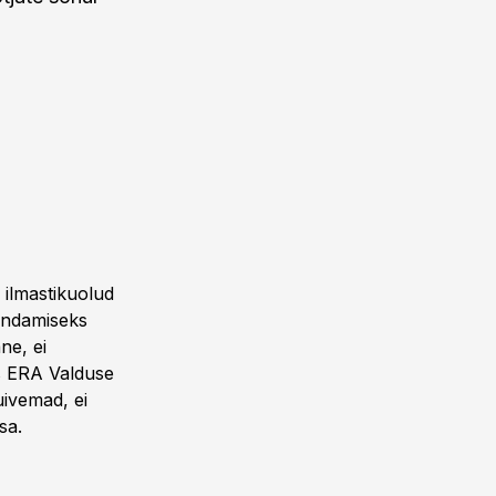
n ilmastikuolud
rindamiseks
ne, ei
as ERA Valduse
uivemad, ei
sa.