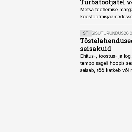
Turbatootjatel 
Metsa töötlemise märga
koostootmisjaamadess
ST
SISUTURUNDUS
26.0
Tõstelahendused
seisakuid
Ehitus-, tööstus- ja log
tempo sageli hoopis sea
seisab, töö katkeb või m
probleemi, vaid otsest 