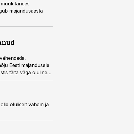
a müük langes
elgub majandusaasta
tanud
s vähendada.
 mõju Eesti majandusele
tis täita väga oluline
olid oluliselt vähem ja