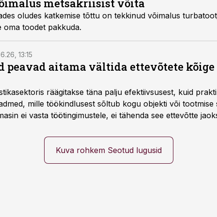
võimalus metsakriisist võita
des oludes katkemise tõttu on tekkinud võimalus turbatoot
e oma toodet pakkuda.
6.26, 13:15
 peavad aitama vältida ettevõtete kõige
istikasektoris räägitakse täna palju efektiivsusest, kuid pra
dmed, mille töökindlusest sõltub kogu objekti või tootmise 
asin ei vasta töötingimustele, ei tähenda see ettevõtte jaoks 
rahalist kulu, venivaid tähtaegu ja suuremaid riske tööohutu
Kuva rohkem Seotud lugusid