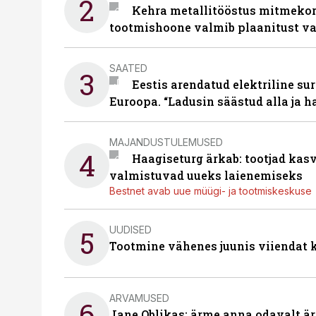
2
Kehra metallitööstus mitmekor
tootmishoone valmib plaanitust v
SAATED
3
Eestis arendatud elektriline sur
Euroopa. “Ladusin säästud alla ja 
MAJANDUSTULEMUSED
4
Haagiseturg ärkab: tootjad kas
valmistuvad uueks laienemiseks
Bestnet avab uue müügi- ja tootmiskeskuse
UUDISED
5
Tootmine vähenes juunis viiendat k
ARVAMUSED
6
Jane Oblikas: ärme anna odavalt ära