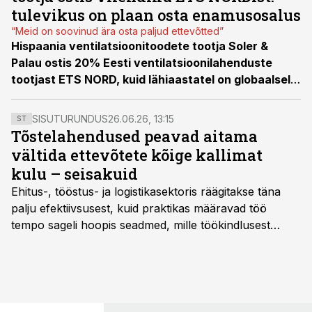
tulevikus on plaan osta enamusosalus
“Meid on soovinud ära osta paljud ettevõtted”
Hispaania ventilatsioonitoodete tootja Soler &
Palau ostis 20% Eesti ventilatsioonilahenduste
tootjast ETS NORD, kuid lähiaastatel on globaalsel
suurtegijal plaanis saada Eesti tööstusettevõtte
enamusosanikuks.
SISUTURUNDUS
26.06.26, 13:15
ST
Tõstelahendused peavad aitama
vältida ettevõtete kõige kallimat
kulu – seisakuid
Ehitus-, tööstus- ja logistikasektoris räägitakse täna
palju efektiivsusest, kuid praktikas määravad töö
tempo sageli hoopis seadmed, mille töökindlusest
sõltub kogu objekti või tootmise sujuvus. Kui tõstuk
seisab, töö katkeb või masin ei vasta töötingimustele,
ei tähenda see ettevõtte jaoks ainult tehnilist
probleemi, vaid otsest rahalist kulu, venivaid tähtaegu
ja suuremaid riske tööohutusele.