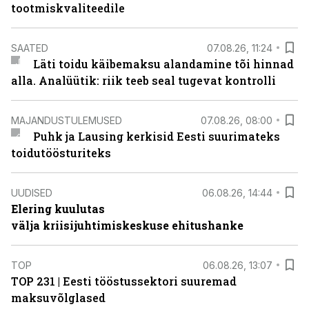
tootmiskvaliteedile
SAATED
07.08.26, 11:24
Läti toidu käibemaksu alandamine tõi hinnad
alla. Analüütik: riik teeb seal tugevat kontrolli
MAJANDUSTULEMUSED
07.08.26, 08:00
Puhk ja Lausing kerkisid Eesti suurimateks
toidutöösturiteks
UUDISED
06.08.26, 14:44
Elering kuulutas
välja kriisijuhtimiskeskuse ehitushanke
TOP
06.08.26, 13:07
TOP 231 | Eesti tööstussektori suuremad
maksuvõlglased