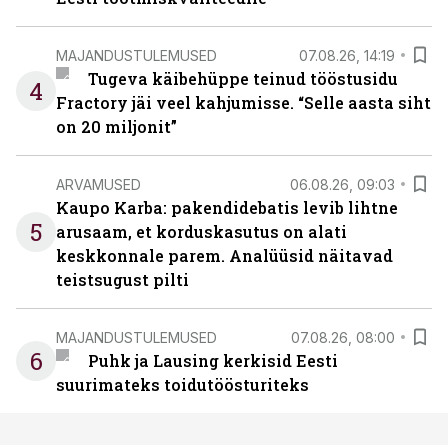
MAJANDUSTULEMUSED
07.08.26, 14:19
Tugeva käibehüppe teinud tööstusidu
4
Fractory jäi veel kahjumisse. “Selle aasta siht
on 20 miljonit”
ARVAMUSED
06.08.26, 09:03
Kaupo Karba: pakendidebatis levib lihtne
5
arusaam, et korduskasutus on alati
keskkonnale parem. Analüüsid näitavad
teistsugust pilti
MAJANDUSTULEMUSED
07.08.26, 08:00
6
Puhk ja Lausing kerkisid Eesti
suurimateks toidutöösturiteks