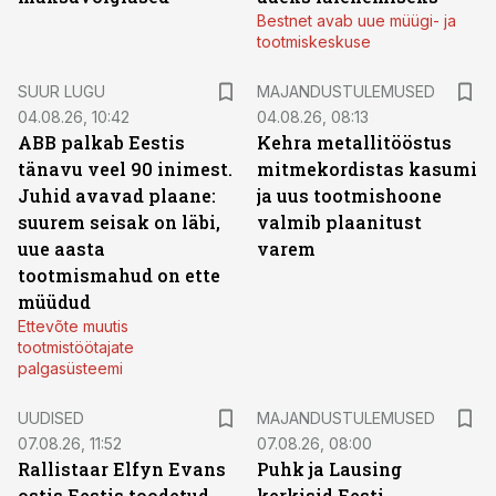
Bestnet avab uue müügi- ja
tootmiskeskuse
SUUR LUGU
MAJANDUSTULEMUSED
04.08.26, 10:42
04.08.26, 08:13
ABB palkab Eestis
Kehra metallitööstus
tänavu veel 90 inimest.
mitmekordistas kasumi
Juhid avavad plaane:
ja uus tootmishoone
suurem seisak on läbi,
valmib plaanitust
uue aasta
varem
tootmismahud on ette
müüdud
Ettevõte muutis
tootmistöötajate
palgasüsteemi
UUDISED
MAJANDUSTULEMUSED
07.08.26, 11:52
07.08.26, 08:00
Rallistaar Elfyn Evans
Puhk ja Lausing
ostis Eestis toodetud
kerkisid Eesti