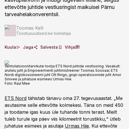
ettevõtte juhtide vestlusringist maikuisel Pärnu
tarveahelakonverentsil.
Toomas Kelt
Tööstusuudised.ee toimetaja
Kuula
Jaga
Salvesta
Vihja
Ventsilatsioonitarvikute tootja ETS Nord juhtide vestlusring. Vasakult:
arutelu juht ja Empowermenti juhtimistreener Toomas Soosaar, ETS
Nordi digiökosüsteemi juht Ott Ringo, grupi operatsioonide juht Amor
Sinivee ja juhatuse esimees Urmas Hiie.
Foto:
Raul Mee
ETS Nord
tähistab tänavu oma 27. tegevusaastat. „Me
asutasime selle ettevõtte kolmekesi. Täna on meid 450
ja toodame igas kuus üle tuhande tonni terast. Meilt
tuleb turule iga päev viis kilomeetrit torustikku,“ ütleb
juhatuse esimees ja asutaja
Urmas Hiie
. Kui ettevõte