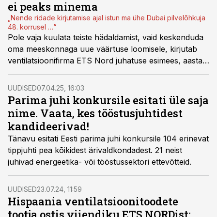
ei peaks minema
„Nende ridade kirjutamise ajal istun ma ühe Dubai pilvelõhkuja
48. korrusel …“
Pole vaja kuulata teiste hädaldamist, vaid keskenduda
oma meeskonnaga uue väärtuse loomisele, kirjutab
ventilatsioonifirma ETS Nord juhatuse esimees, aasta
töösturi ja aasta ettevõtja nominent Urmas Hiie
vastuses Äripäeva arvamusliidrite küsitlusele.
UUDISED
07.04.25, 16:03
Parima juhi konkursile esitati üle saja
nime. Vaata, kes tööstusjuhtidest
kandideerivad!
Tänavu esitati Eesti parima juhi konkursile 104 erinevat
tippjuhti pea kõikidest ärivaldkondadest. 21 neist
juhivad energeetika- või tööstussektori ettevõtteid.
UUDISED
23.07.24, 11:59
Hispaania ventilatsioonitoodete
tootja ostis viiendiku ETS NORDist: