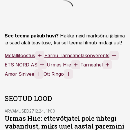
See teema pakub huvi?
Hakka neid märksõnu jälgima
ja saad alati teavituse, kui sel teemal ilmub midagi uut!
Metallitööstus
Pärnu Tarneahelakonverents
ETS NORD AS
Urmas Hiie
Tarneahel
Amor Sinivee
Ott Ringo
SEOTUD LOOD
ARVAMUSED
27.12.24, 11:00
Urmas Hiie: ettevõtjatel pole ühtegi
vabandust, miks uuel aastal paremini