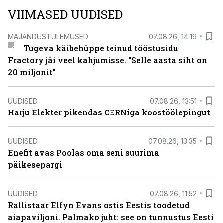
VIIMASED UUDISED
MAJANDUSTULEMUSED
07.08.26, 14:19
Tugeva käibehüppe teinud tööstusidu
Fractory jäi veel kahjumisse. “Selle aasta siht on
20 miljonit”
UUDISED
07.08.26, 13:51
Harju Elekter pikendas CERNiga koostöölepingut
UUDISED
07.08.26, 13:35
Enefit avas Poolas oma seni suurima
päikesepargi
UUDISED
07.08.26, 11:52
Rallistaar Elfyn Evans ostis Eestis toodetud
aiapaviljoni. Palmako juht: see on tunnustus Eesti