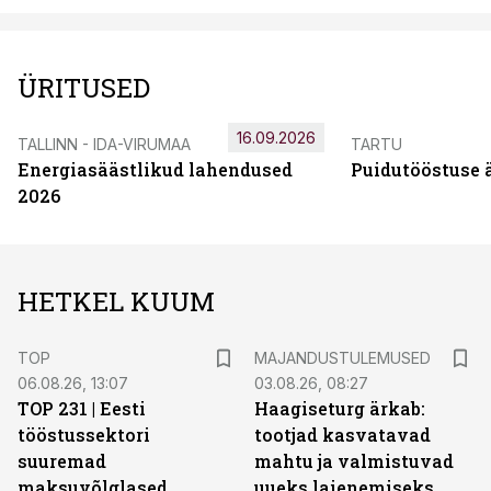
ÜRITUSED
16.09.2026
TALLINN - IDA-VIRUMAA
TARTU
Energiasäästlikud lahendused
Puidutööstuse 
2026
HETKEL KUUM
TOP
MAJANDUSTULEMUSED
06.08.26, 13:07
03.08.26, 08:27
TOP 231 | Eesti
Haagiseturg ärkab:
tööstussektori
tootjad kasvatavad
suuremad
mahtu ja valmistuvad
maksuvõlglased
uueks laienemiseks