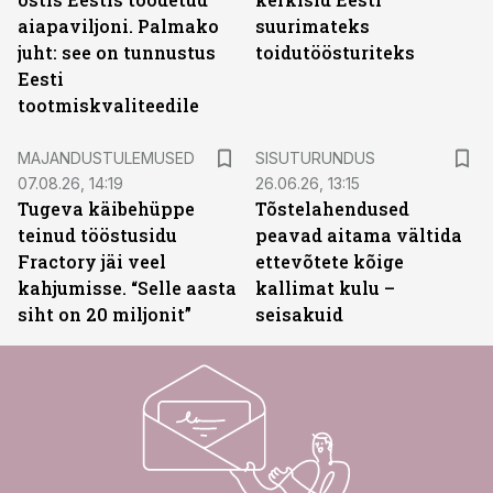
aiapaviljoni. Palmako
suurimateks
juht: see on tunnustus
toidutöösturiteks
Eesti
tootmiskvaliteedile
ST
MAJANDUSTULEMUSED
SISUTURUNDUS
07.08.26, 14:19
26.06.26, 13:15
Tugeva käibehüppe
Tõstelahendused
teinud tööstusidu
peavad aitama vältida
Fractory jäi veel
ettevõtete kõige
kahjumisse. “Selle aasta
kallimat kulu –
siht on 20 miljonit”
seisakuid