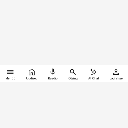
Menüü
Uudised
Raadio
Otsing
AI Chat
Logi sisse
Vana-Lõuna 39/1, 19094 Tallinn
(+372) 667 0111
toostusuudised@toostusuudised.ee