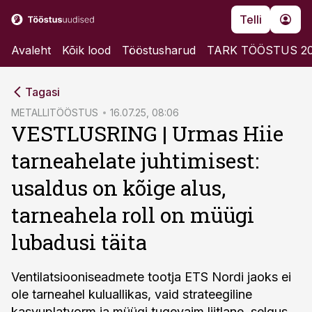
Telli
Avaleht
Kõik lood
Tööstusharud
TARK TÖÖSTUS 2
cebook
Tagasi
Twitter)
METALLITÖÖSTUS
16.07.25, 08:06
VESTLUSRING | Urmas Hiie
kedIn
tarneahelate juhtimisest:
ail
usaldus on kõige alus,
k
tarneahela roll on müügi
lubadusi täita
Ventilatsiooniseadmete tootja ETS Nordi jaoks ei
ole tarneahel kuluallikas, vaid strateegiline
kasvuplatvorm ja müügi tugevaim liitlane, selgus