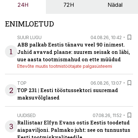
24H
72H
Nädal
ENIMLOETUD
SUUR LUGU
04.08.26, 10:42
ABB palkab Eestis tänavu veel 90 inimest.
1
Juhid avavad plaane: suurem seisak on läbi,
uue aasta tootmismahud on ette müüdud
Ettevõte muutis tootmistöötajate palgasüsteemi
TOP
06.08.26, 13:07
2
TOP 231 | Eesti tööstussektori suuremad
maksuvõlglased
UUDISED
07.08.26, 11:52
Rallistaar Elfyn Evans ostis Eestis toodetud
3
aiapaviljoni. Palmako juht: see on tunnustus
Eesti tootmiskvaliteedile