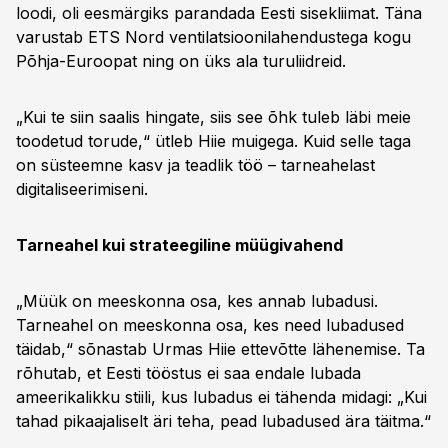
loodi, oli eesmärgiks parandada Eesti sisekliimat. Täna
varustab ETS Nord ventilatsioonilahendustega kogu
Põhja-Euroopat ning on üks ala turuliidreid.
„Kui te siin saalis hingate, siis see õhk tuleb läbi meie
toodetud torude,“ ütleb Hiie muigega. Kuid selle taga
on süsteemne kasv ja teadlik töö – tarneahelast
digitaliseerimiseni.
Tarneahel kui strateegiline müügivahend
„Müük on meeskonna osa, kes annab lubadusi.
Tarneahel on meeskonna osa, kes need lubadused
täidab,“ sõnastab Urmas Hiie ettevõtte lähenemise. Ta
rõhutab, et Eesti tööstus ei saa endale lubada
ameerikalikku stiili, kus lubadus ei tähenda midagi: „Kui
tahad pikaajaliselt äri teha, pead lubadused ära täitma.“