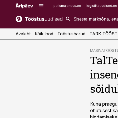
pollumajandus.ee
logistikauudised.ee
kaubandus.ee
imelineajalugu.ee
kinnisvarauudised.ee
imelineteadus.ee
Avaleht
Kõik lood
Tööstusharud
TARK TÖÖST
cebook
MASINATÖÖST
TalTe
Twitter)
kedIn
insen
ail
sõidu
k
Kuna praegu
ohutusest sa
hindamiseks, 