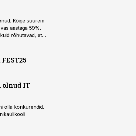
vanud. Kõige suurem
asvas aastaga 59%.
kuid rõhutavad, et
t FEST25
 olnud IT
d
hi olla konkurendid.
nikaülikooli