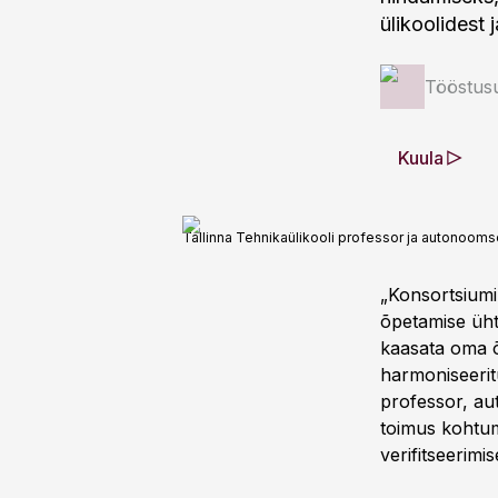
ülikoolidest
Tööstus
Kuula
Tallinna Tehnikaülikooli professor ja autonoomse
„Konsortsiumi
õpetamise ühtn
kaasata oma 
harmoniseerit
professor, au
toimus kohtum
verifitseerim