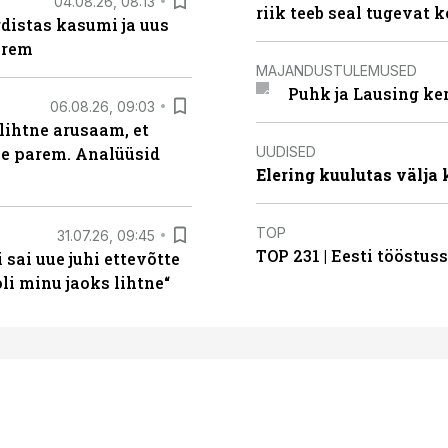
04.08.26, 08:13
riik teeb seal tugevat k
distas kasumi ja uus
arem
MAJANDUSTULEMUSED
Puhk ja Lausing ke
06.08.26, 09:03
lihtne arusaam, et
UUDISED
le parem. Analüüsid
Elering kuulutas välja
TOP
31.07.26, 09:45
TOP 231 | Eesti tööstu
sai uue juhi ettevõtte
i minu jaoks lihtne“