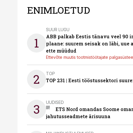
ENIMLOETUD
SUUR LUGU
ABB palkab Eestis tänavu veel 90 
1
plaane: suurem seisak on läbi, uue
ette müüdud
Ettevõte muutis tootmistöötajate palgasüste
TOP
2
TOP 231 | Eesti tööstussektori su
UUDISED
3
ETS Nord omandas Soome omani
jahutusseadmete ärisuuna