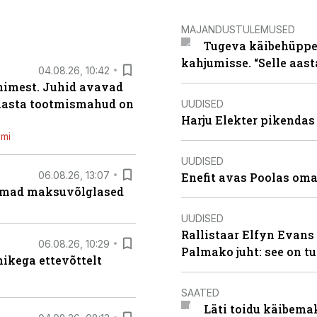
MAJANDUSTULEMUSED
Tugeva käibehüppe 
kahjumisse. “Selle aast
04.08.26, 10:42
inimest. Juhid avavad
 aasta tootmismahud on
UUDISED
Harju Elekter pikenda
emi
UUDISED
06.08.26, 13:07
Enefit avas Poolas oma
uremad maksuvõlglased
UUDISED
Rallistaar Elfyn Evans 
06.08.26, 10:29
Palmako juht: see on t
kega ettevõttelt
SAATED
Läti toidu käibema