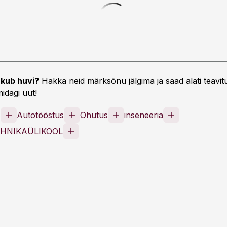
kub huvi?
Hakka neid märksõnu jälgima ja saad alati teavitu
idagi uut!
s
Autotööstus
Ohutus
inseneeria
EHNIKAÜLIKOOL