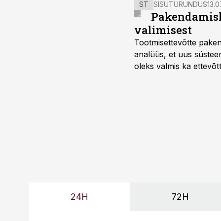
ST
SISUTURUNDUS
13.0
Pakendamisli
valimisest
Tootmisettevõtte paken
analüüs, et uus süstee
oleks valmis ka ettevõt
too, nendib tootmise j
Mitendorf.
24H
72H