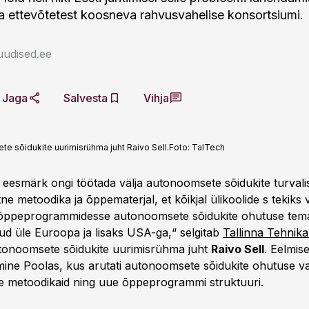
 ja ettevõtetest koosneva rahvusvahelise konsortsiumi.
uudised.ee
Jaga
Salvesta
Vihja
te sõidukite uurimisrühma juht Raivo Sell.
Foto:
TalTech
 eesmärk ongi töötada välja autonoomsete sõidukite turvali
e metoodika ja õppematerjal, et kõikjal ülikoolide s tekiks
õppeprogrammidesse autonoomsete sõidukite ohutuse tema
ud üle Euroopa ja lisaks USA-ga,“ selgitab
Tallinna Tehnika
tonoomsete sõidukite uurimisrühma juht
Raivo Sell
. Eelmise
ine Poolas, kus arutati autonoomsete sõidukite ohutuse val
ise metoodikaid ning uue õppeprogrammi struktuuri.