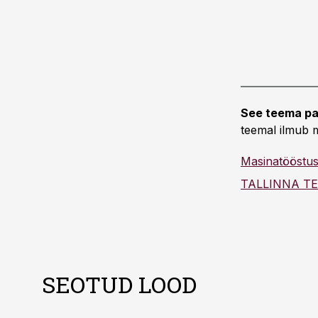
See teema pa
teemal ilmub m
Masinatööstu
TALLINNA T
SEOTUD LOOD