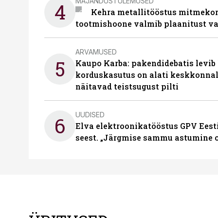
MAJANDUSTULEMUSED
4
Kehra metallitööstus mitmekor
tootmishoone valmib plaanitust v
ARVAMUSED
5
Kaupo Karba: pakendidebatis levib 
korduskasutus on alati keskkonna
näitavad teistsugust pilti
UUDISED
6
Elva elektroonikatööstus GPV Eesti 
seest. „Järgmise sammu astumine ol