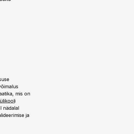
suse
 võimalus
atika, mis on
ülikool
i
l nädalal
ideerimise ja