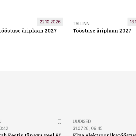
22.10.2026
18.
TALLINN
tööstuse äriplaan 2027
Tööstuse äriplaan 2027
U
UUDISED
0:42
31.07.26, 09:45
ab Eestis tänavu veel 90
Elva elektroonikatööstu