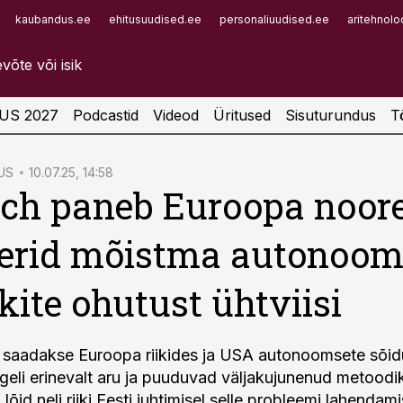
kaubandus.ee
ehitusuudised.ee
personaliuudised.ee
aritehnolo
Infopank
Radar
US 2027
Podcastid
Videod
Üritused
Sisuturundus
T
US
10.07.25, 14:58
ch paneb Euroopa noor
erid mõistma autonoom
kite ohutust ühtviisi
 saadakse Euroopa riikides ja USA autonoomsete sõid
geli erinevalt aru ja puuduvad väljakujunenud metoodik
lõid neli riiki Eesti juhtimisel selle probleemi lahendam