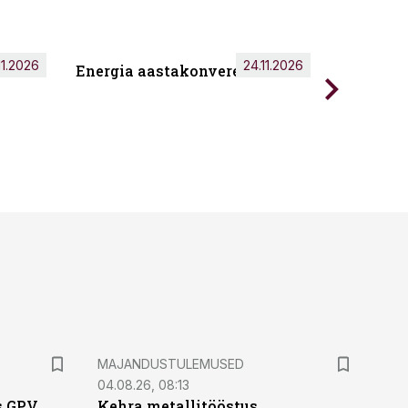
11.2026
24.11.2026
Energia aastakonverents 2026
Tark töö
MAJANDUSTULEMUSED
04.08.26, 08:13
s GPV
Kehra metallitööstus