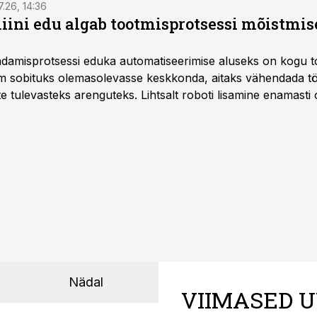
7.26, 14:36
ini edu algab tootmisprotsessi mõistmises
damisprotsessi eduka automatiseerimise aluseks on kogu t
m sobituks olemasolevasse keskkonda, aitaks vähendada tö
te tulevasteks arenguteks. Lihtsalt roboti lisamine enamasti
a tööstuse automatiseerimislahenduste arendaja Smitech OÜ
Nädal
VIIMASED U