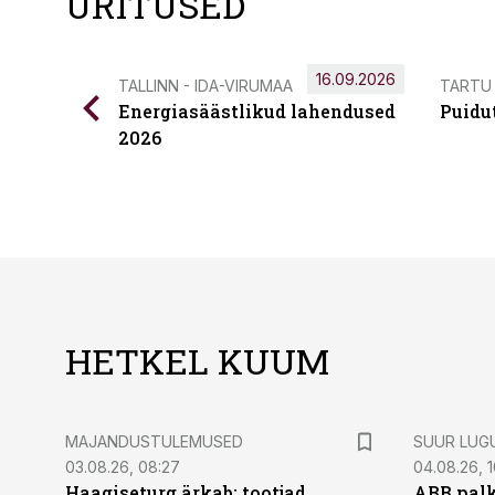
ÜRITUSED
16.09.2026
TALLINN - IDA-VIRUMAA
TARTU
Energiasäästlikud lahendused
Puidu
2026
HETKEL KUUM
MAJANDUSTULEMUSED
SUUR LUG
03.08.26, 08:27
04.08.26, 1
Haagiseturg ärkab: tootjad
ABB palk