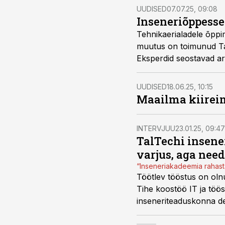
UUDISED
07.07.25, 09:08
Inseneriõppesse
Tehnikaerialadele õppi
muutus on toimunud Tal
Eksperdid seostavad ar
kasvav huvi toob kaasa
UUDISED
18.06.25, 10:15
Maailma kiireim
INTERVJUU
23.01.25, 09:47
TalTechi insene
varjus, aga nee
“Inseneriakadeemia rahast
Töötlev tööstus on olnu
Tihe koostöö IT ja töös
inseneriteaduskonna d