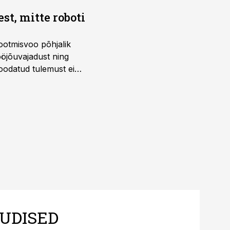
t, mitte roboti
ootmisvoo põhjalik
öjõuvajadust ning
 oodatud tulemust ei
 tegevjuht Sander
UDISED