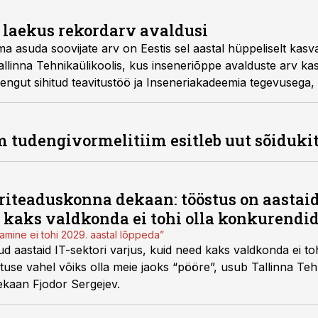
 laekus rekordarv avaldusi
ma asuda soovijate arv on Eestis sel aastal hüppeliselt kas
linna Tehnikaülikoolis, kus inseneriõppe avalduste arv k
engut sihitud teavitustöö ja Inseneriakadeemia tegevusega, 
 ka uusi kohustusi haridussüsteemile.
 tudengivormelitiim esitleb uut sõiduki
riteaduskonna dekaan: tööstus on aastaid
d kaks valdkonda ei tohi olla konkurendi
amine ei tohi 2029. aastal lõppeda”
d aastaid IT-sektori varjus, kuid need kaks valdkonda ei to
tuse vahel võiks olla meie jaoks “pööre”, usub Tallinna Teh
ekaan Fjodor Sergejev.