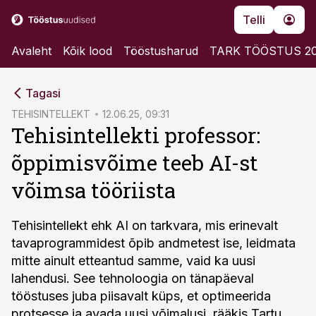
Telli
Avaleht
Kõik lood
Tööstusharud
TARK TÖÖSTUS 2
cebook
Tagasi
Twitter)
TEHISINTELLEKT
12.06.25, 09:31
Tehisintellekti professor:
kedIn
õppimisvõime teeb AI-st
ail
võimsa tööriista
k
Tehisintellekt ehk AI on tarkvara, mis erinevalt
tavaprogrammidest õpib andmetest ise, leidmata
mitte ainult etteantud samme, vaid ka uusi
lahendusi. See tehnoloogia on tänapäeval
tööstuses juba piisavalt küps, et optimeerida
protsesse ja avada uusi võimalusi, rääkis Tartu