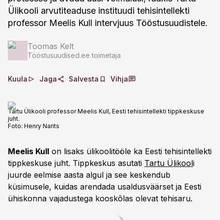
Ülikooli arvutiteaduse instituudi tehisintellekti
professor Meelis Kull intervjuus Tööstusuudistele.
Toomas Kelt
Tööstusuudised.ee toimetaja
Kuula
Jaga
Salvesta
Vihja
Tartu Ülikooli professor Meelis Kull, Eesti tehisintellekti tippkeskuse
juht.
Foto:
Henry Narits
Meelis Kull
on lisaks ülikoolitööle ka Eesti tehisintellekti
tippkeskuse juht. Tippkeskus asutati
Tartu Ülikool
i
juurde eelmise aasta algul ja see keskendub
küsimusele, kuidas arendada usaldusväärset ja Eesti
ühiskonna vajadustega kooskõlas olevat tehisaru.