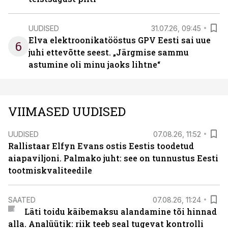
UUDISED
31.07.26, 09:45
Elva elektroonikatööstus GPV Eesti sai uue
6
juhi ettevõtte seest. „Järgmise sammu
astumine oli minu jaoks lihtne“
VIIMASED UUDISED
UUDISED
07.08.26, 11:52
Rallistaar Elfyn Evans ostis Eestis toodetud
aiapaviljoni. Palmako juht: see on tunnustus Eesti
tootmiskvaliteedile
SAATED
07.08.26, 11:24
Läti toidu käibemaksu alandamine tõi hinnad
alla. Analüütik: riik teeb seal tugevat kontrolli