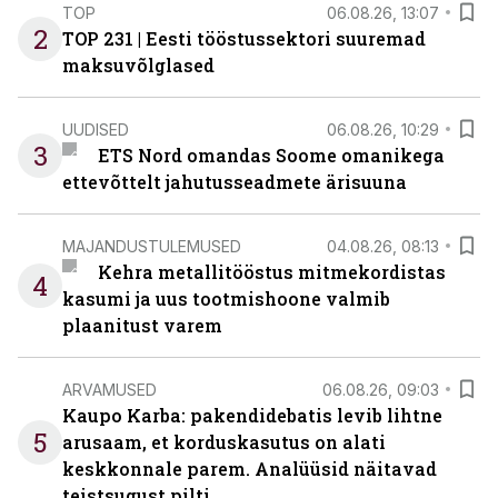
TOP
06.08.26, 13:07
2
TOP 231 | Eesti tööstussektori suuremad
maksuvõlglased
UUDISED
06.08.26, 10:29
3
ETS Nord omandas Soome omanikega
ettevõttelt jahutusseadmete ärisuuna
MAJANDUSTULEMUSED
04.08.26, 08:13
Kehra metallitööstus mitmekordistas
4
kasumi ja uus tootmishoone valmib
plaanitust varem
ARVAMUSED
06.08.26, 09:03
Kaupo Karba: pakendidebatis levib lihtne
5
arusaam, et korduskasutus on alati
keskkonnale parem. Analüüsid näitavad
teistsugust pilti