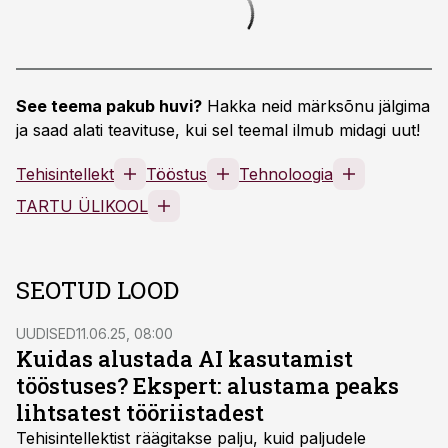
See teema pakub huvi?
Hakka neid märksõnu jälgima
ja saad alati teavituse, kui sel teemal ilmub midagi uut!
Tehisintellekt
Tööstus
Tehnoloogia
TARTU ÜLIKOOL
SEOTUD LOOD
UUDISED
11.06.25, 08:00
Kuidas alustada AI kasutamist
tööstuses? Ekspert: alustama peaks
lihtsatest tööriistadest
Tehisintellektist räägitakse palju, kuid paljudele