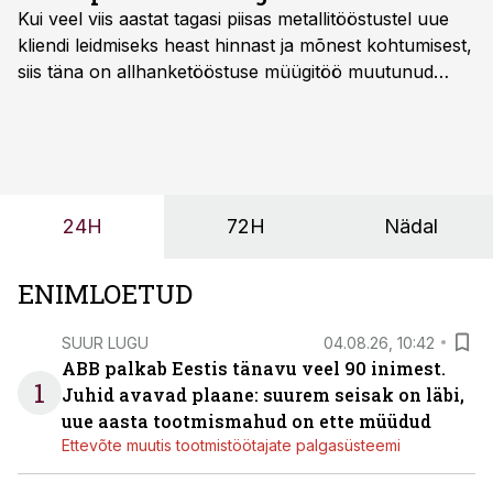
Kui veel viis aastat tagasi piisas metallitööstustel uue
kliendi leidmiseks heast hinnast ja mõnest kohtumisest,
siis täna on allhanketööstuse müügitöö muutunud
märksa pikemaks ja süsteemsemaks. Konkurents on
kasvanud, kliendid kaaluvad otsuseid põhjalikumalt
ning partnerit ei valita enam ainult tootmisvõimekuse
või hinnakirja järgi.
24H
72H
Nädal
ENIMLOETUD
SUUR LUGU
04.08.26, 10:42
ABB palkab Eestis tänavu veel 90 inimest.
1
Juhid avavad plaane: suurem seisak on läbi,
uue aasta tootmismahud on ette müüdud
Ettevõte muutis tootmistöötajate palgasüsteemi