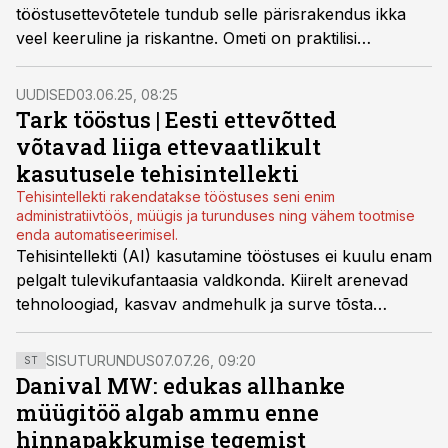
tööstusettevõtetele tundub selle pärisrakendus ikka
veel keeruline ja riskantne. Ometi on praktilisi
kasutusvõimalusi rohkem kui esmapilgul paistab – eriti
neile, kes on valmis katsetama ja õppima.
UUDISED
03.06.25, 08:25
Tark tööstus | Eesti ettevõtted
võtavad liiga ettevaatlikult
kasutusele tehisintellekti
Tehisintellekti rakendatakse tööstuses seni enim
administratiivtöös, müügis ja turunduses ning vähem tootmise
enda automatiseerimisel.
Tehisintellekti (AI) kasutamine tööstuses ei kuulu enam
pelgalt tulevikufantaasia valdkonda. Kiirelt arenevad
tehnoloogiad, kasvav andmehulk ja surve tõsta
efektiivsust on muutnud AI praktiliseks tööriistaks,
mida ettevõtted üle maailma järjest enam kasutavad.
SISUTURUNDUS
07.07.26, 09:20
ST
Samas pole AI rakendamine lihtne – see eeldab
Danival MW: edukas allhanke
muutusi nii tehnoloogilises kui ka organisatsioonilises
müügitöö algab ammu enne
plaanis.
hinnapakkumise tegemist