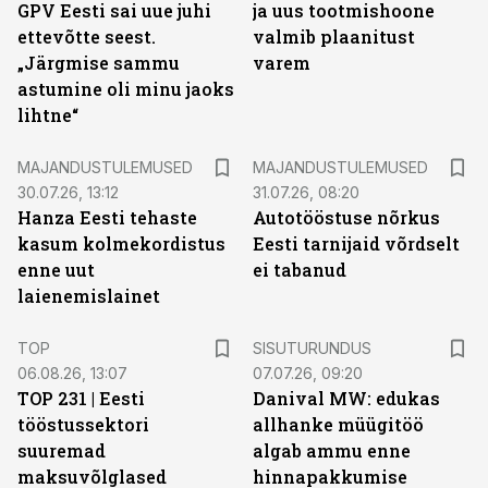
GPV Eesti sai uue juhi
ja uus tootmishoone
ettevõtte seest.
valmib plaanitust
„Järgmise sammu
varem
astumine oli minu jaoks
lihtne“
MAJANDUSTULEMUSED
MAJANDUSTULEMUSED
30.07.26, 13:12
31.07.26, 08:20
Hanza Eesti tehaste
Autotööstuse nõrkus
kasum kolmekordistus
Eesti tarnijaid võrdselt
enne uut
ei tabanud
laienemislainet
ST
TOP
SISUTURUNDUS
06.08.26, 13:07
07.07.26, 09:20
TOP 231 | Eesti
Danival MW: edukas
tööstussektori
allhanke müügitöö
suuremad
algab ammu enne
maksuvõlglased
hinnapakkumise