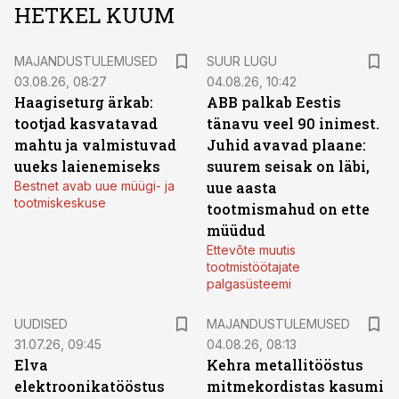
HETKEL KUUM
MAJANDUSTULEMUSED
SUUR LUGU
03.08.26, 08:27
04.08.26, 10:42
Haagiseturg ärkab:
ABB palkab Eestis
tootjad kasvatavad
tänavu veel 90 inimest.
mahtu ja valmistuvad
Juhid avavad plaane:
uueks laienemiseks
suurem seisak on läbi,
Bestnet avab uue müügi- ja
uue aasta
tootmiskeskuse
tootmismahud on ette
müüdud
Ettevõte muutis
tootmistöötajate
palgasüsteemi
UUDISED
MAJANDUSTULEMUSED
31.07.26, 09:45
04.08.26, 08:13
Elva
Kehra metallitööstus
elektroonikatööstus
mitmekordistas kasumi