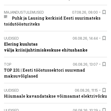
MAJANDUSTULEMUSED
07.08.26, 08:00
Puhk ja Lausing kerkisid Eesti suurimateks
toidutöösturiteks
UUDISED
06.08.26, 14:44
Elering kuulutas
välja kriisijuhtimiskeskuse ehitushanke
TOP
06.08.26, 13:07
TOP 231 | Eesti tööstussektori suuremad
maksuvõlglased
UUDISED
06.08.26, 11:15
Hiiumaale kavandatakse võimsamat elektrivõrku
UUDISED
06.08.26, 10:29