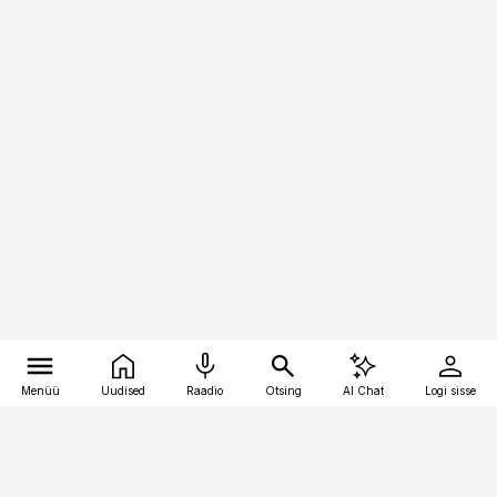
Menüü
Uudised
Raadio
Otsing
AI Chat
Logi sisse
Vana-Lõuna 39/1, 19094 Tallinn