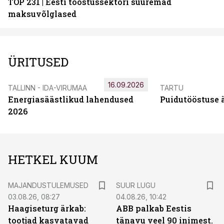
TOP 231 | Eesti tööstussektori suuremad
maksuvõlglased
ÜRITUSED
16.09.2026
TALLINN - IDA-VIRUMAA
TARTU
Energiasäästlikud lahendused
Puidutööstuse 
2026
HETKEL KUUM
MAJANDUSTULEMUSED
SUUR LUGU
03.08.26, 08:27
04.08.26, 10:42
Haagiseturg ärkab:
ABB palkab Eestis
tootjad kasvatavad
tänavu veel 90 inimest.