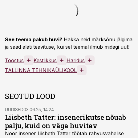
See teema pakub huvi?
Hakka neid märksõnu jälgima
ja saad alati teavituse, kui sel teemal ilmub midagi uut!
Tööstus
Kestlikkus
Haridus
TALLINNA TEHNIKAÜLIKOOL
SEOTUD LOOD
UUDISED
03.06.25, 14:24
Liisbeth Tatter: insenerikutse nõuab
palju, kuid on väga huvitav
Noor insener Liisbeth Tatter töötab rahvusvahelise