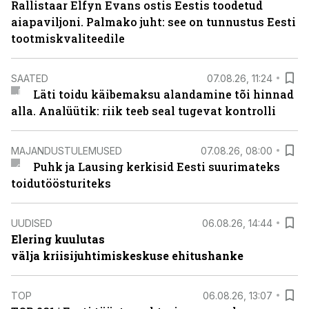
Rallistaar Elfyn Evans ostis Eestis toodetud
aiapaviljoni. Palmako juht: see on tunnustus Eesti
tootmiskvaliteedile
SAATED
07.08.26, 11:24
Läti toidu käibemaksu alandamine tõi hinnad
alla. Analüütik: riik teeb seal tugevat kontrolli
MAJANDUSTULEMUSED
07.08.26, 08:00
Puhk ja Lausing kerkisid Eesti suurimateks
toidutöösturiteks
UUDISED
06.08.26, 14:44
Elering kuulutas
välja kriisijuhtimiskeskuse ehitushanke
TOP
06.08.26, 13:07