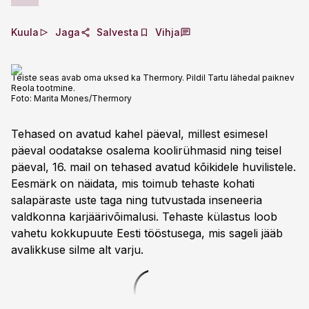
Kuula
Jaga
Salvesta
Vihja
Teiste seas avab oma uksed ka Thermory. Pildil Tartu lähedal paiknev
Reola tootmine.
Foto:
Marita Mones/Thermory
Tehased on avatud kahel päeval, millest esimesel
päeval oodatakse osalema koolirühmasid ning teisel
päeval, 16. mail on tehased avatud kõikidele huvilistele.
Eesmärk on näidata, mis toimub tehaste kohati
salapäraste uste taga ning tutvustada inseneeria
valdkonna karjäärivõimalusi. Tehaste külastus loob
vahetu kokkupuute Eesti tööstusega, mis sageli jääb
avalikkuse silme alt varju.