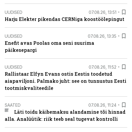
UUDISED
07.08.26, 13:51
Harju Elekter pikendas CERNiga koostöölepingut
UUDISED
07.08.26, 13:35
Enefit avas Poolas oma seni suurima
päikesepargi
UUDISED
07.08.26, 11:52
Rallistaar Elfyn Evans ostis Eestis toodetud
aiapaviljoni. Palmako juht: see on tunnustus Eesti
tootmiskvaliteedile
SAATED
07.08.26, 11:24
Läti toidu käibemaksu alandamine tõi hinnad
alla. Analüütik: riik teeb seal tugevat kontrolli