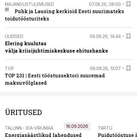
MAJANDUSTULEMUSED
07.08.26, 08:00
Puhk ja Lausing kerkisid Eesti suurimateks
toidutöösturiteks
UUDISED
06.08.26, 14:44
Elering kuulutas
välja kriisijuhtimiskeskuse ehitushanke
TOP
06.08.26, 13:07
TOP 231 | Eesti tööstussektori suuremad
maksuvõlglased
ÜRITUSED
16.09.2026
TALLINN - IDA-VIRUMAA
TARTU
Energiasäästlikud lahendused
Puidutööstuse 