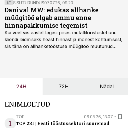
inseneriteaduskonna dekaan Fjodor Sergejev.
SISUTURUNDUS
07.07.26, 09:20
ST
Danival MW: edukas allhanke
müügitöö algab ammu enne
hinnapakkumise tegemist
Kui veel viis aastat tagasi piisas metallitööstustel uue
kliendi leidmiseks heast hinnast ja mõnest kohtumisest,
siis täna on allhanketööstuse müügitöö muutunud
märksa pikemaks ja süsteemsemaks. Konkurents on
kasvanud, kliendid kaaluvad otsuseid põhjalikumalt
ning partnerit ei valita enam ainult tootmisvõimekuse
või hinnakirja järgi.
24H
72H
Nädal
ENIMLOETUD
TOP
06.08.26, 13:07
1
TOP 231 | Eesti tööstussektori suuremad