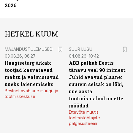
2026
HETKEL KUUM
MAJANDUSTULEMUSED
SUUR LUGU
03.08.26, 08:27
04.08.26, 10:42
Haagiseturg ärkab:
ABB palkab Eestis
tootjad kasvatavad
tänavu veel 90 inimest.
mahtu ja valmistuvad
Juhid avavad plaane:
uueks laienemiseks
suurem seisak on läbi,
Bestnet avab uue müügi- ja
uue aasta
tootmiskeskuse
tootmismahud on ette
müüdud
Ettevõte muutis
tootmistöötajate
palgasüsteemi