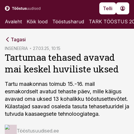
Telli
Avaleht
Kõik lood
Tööstusharud
TARK TÖÖSTUS 2
cebook
Tagasi
Twitter)
INSENEERIA
27.03.25, 10:15
Tartumaa tehased avavad
kedIn
mai keskel huviliste uksed
ail
k
Tartu maakonnas toimub 15.-16. mail
esmakordselt avatud tehaste päev, mille käigus
avavad oma uksed 13 kohalikku tööstusettevõtet.
Külastajad saavad osaleda tasuta tehasetuuridel ja
tutvuda kaasaegsete tehnoloogiatega.
Tööstusuudised.ee