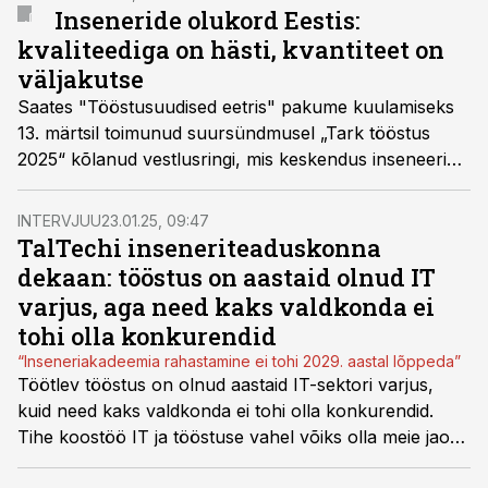
Inseneride olukord Eestis:
kvaliteediga on hästi, kvantiteet on
väljakutse
Saates "Tööstusuudised eetris" pakume kuulamiseks
13. märtsil toimunud suursündmusel „Tark tööstus
2025“ kõlanud vestlusringi, mis keskendus inseneeria
tulevikule.
INTERVJUU
23.01.25, 09:47
TalTechi inseneriteaduskonna
dekaan: tööstus on aastaid olnud IT
varjus, aga need kaks valdkonda ei
tohi olla konkurendid
“Inseneriakadeemia rahastamine ei tohi 2029. aastal lõppeda”
Töötlev tööstus on olnud aastaid IT-sektori varjus,
kuid need kaks valdkonda ei tohi olla konkurendid.
Tihe koostöö IT ja tööstuse vahel võiks olla meie jaoks
“pööre”, usub Tallinna Tehnikaülikooli