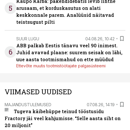
Kaupo Karba: pakendidebatis levib lihtne
5
arusaam, et korduskasutus on alati
keskkonnale parem. Analüüsid näitavad
teistsugust pilti
SUUR LUGU
04.08.26, 10:42
ABB palkab Eestis tänavu veel 90 inimest.
6
Juhid avavad plaane: suurem seisak on läbi,
uue aasta tootmismahud on ette müüdud
Ettevõte muutis tootmistöötajate palgasüsteemi
VIIMASED UUDISED
MAJANDUSTULEMUSED
07.08.26, 14:19
Tugeva käibehüppe teinud tööstusidu
Fractory jäi veel kahjumisse. “Selle aasta siht on
20 miljonit”