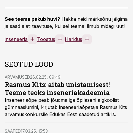
See teema pakub huvi?
Hakka neid märksõnu jälgima
ja saad alati teavituse, kui sel teemal ilmub midagi uut!
inseneeria
Tööstus
Haridus
SEOTUD LOOD
ARVAMUSED
26.02.25, 09:49
Rasmus Kits: aitab unistamisest!
Teeme teoks inseneriakadeemia
Inseneeriaõpe peab jõudma iga õpilaseni algkoolist
gümnaasiumini, kirjutab inseneeriaõpetaja Rasmus Kits
arvamuskonkursile Edukas Eesti saadetud artiklis.
SAATED
17.03.25, 15:53