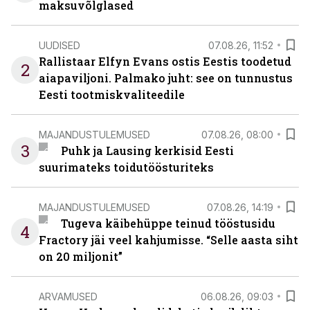
maksuvõlglased
UUDISED
07.08.26, 11:52
Rallistaar Elfyn Evans ostis Eestis toodetud
2
aiapaviljoni. Palmako juht: see on tunnustus
Eesti tootmiskvaliteedile
MAJANDUSTULEMUSED
07.08.26, 08:00
3
Puhk ja Lausing kerkisid Eesti
suurimateks toidutöösturiteks
MAJANDUSTULEMUSED
07.08.26, 14:19
Tugeva käibehüppe teinud tööstusidu
4
Fractory jäi veel kahjumisse. “Selle aasta siht
on 20 miljonit”
ARVAMUSED
06.08.26, 09:03