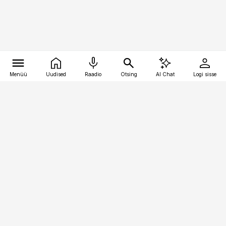
Menüü
Uudised
Raadio
Otsing
AI Chat
Logi sisse
Vana-Lõuna 39/1, 19094 Tallinn
(+372) 667 0111
toostusuudised@toostusuudised.ee
Telli
Reklaam
Firmast
Sisu kasutamisõigused
Ajakirjaniku