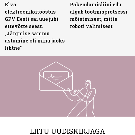
Elva
Pakendamisliini edu
elektroonikatööstus
algab tootmisprotsessi
GPV Eesti sai uue juhi
mõistmisest, mitte
ettevõtte seest.
roboti valimisest
„Järgmise sammu
astumine oli minu jaoks
lihtne“
LIITU UUDISKIRJAGA