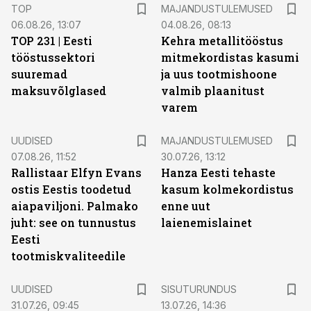
TOP
MAJANDUSTULEMUSED
06.08.26, 13:07
04.08.26, 08:13
TOP 231 | Eesti
Kehra metallitööstus
tööstussektori
mitmekordistas kasumi
suuremad
ja uus tootmishoone
maksuvõlglased
valmib plaanitust
varem
UUDISED
MAJANDUSTULEMUSED
07.08.26, 11:52
30.07.26, 13:12
Rallistaar Elfyn Evans
Hanza Eesti tehaste
ostis Eestis toodetud
kasum kolmekordistus
aiapaviljoni. Palmako
enne uut
juht: see on tunnustus
laienemislainet
Eesti
tootmiskvaliteedile
ST
UUDISED
SISUTURUNDUS
31.07.26, 09:45
13.07.26, 14:36