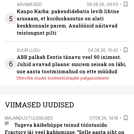
ARVAMUSED
06.08.26, 09:03
Kaupo Karba: pakendidebatis levib lihtne
5
arusaam, et korduskasutus on alati
keskkonnale parem. Analüüsid näitavad
teistsugust pilti
SUUR LUGU
04.08.26, 10:42
ABB palkab Eestis tänavu veel 90 inimest.
6
Juhid avavad plaane: suurem seisak on läbi,
uue aasta tootmismahud on ette müüdud
Ettevõte muutis tootmistöötajate palgasüsteemi
VIIMASED UUDISED
MAJANDUSTULEMUSED
07.08.26, 14:19
Tugeva käibehüppe teinud tööstusidu
Fractory jäi veel kahjumisse. “Selle aasta siht on