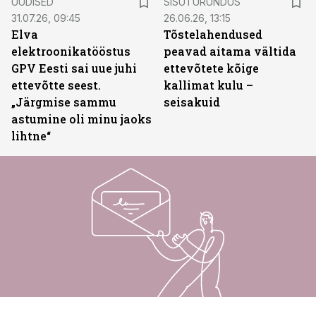
UUDISED
SISUTURUNDUS
31.07.26, 09:45
26.06.26, 13:15
Elva
Tõstelahendused
elektroonikatööstus
peavad aitama vältida
GPV Eesti sai uue juhi
ettevõtete kõige
ettevõtte seest.
kallimat kulu –
„Järgmise sammu
seisakuid
astumine oli minu jaoks
lihtne“