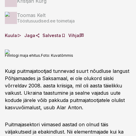
Kristjan Kurg
Toomas Kelt
Tööstusuudised.ee toimetaja
Kuula
Jaga
Salvesta
Vihja
Finnlogi maja ehitus.
Foto:
Kuvatõmmis
Kuigi puitmajatootjad tunnevad suurt nõudluse langust
Põhjamaades ja Saksamaal, ei ole olukord siiski
võrreldav 2008. aasta kriisiga, mil oli aasta täielikku
vaikust. Ukraina taastumine ja sealne vajadus uute
kodude järele võib pakkuda puitmajatootjatele olulist
kasvuvõimalust, usub Alar Anton.
Puitmajasektori viimased aastad on olnud täis
väljakutseid ja ebakindlust. Nii elementmajade kui ka