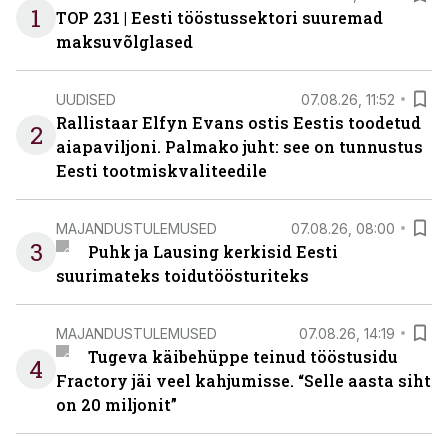
1
TOP 231 | Eesti tööstussektori suuremad
maksuvõlglased
UUDISED
07.08.26, 11:52
Rallistaar Elfyn Evans ostis Eestis toodetud
2
aiapaviljoni. Palmako juht: see on tunnustus
Eesti tootmiskvaliteedile
MAJANDUSTULEMUSED
07.08.26, 08:00
3
Puhk ja Lausing kerkisid Eesti
suurimateks toidutöösturiteks
MAJANDUSTULEMUSED
07.08.26, 14:19
Tugeva käibehüppe teinud tööstusidu
4
Fractory jäi veel kahjumisse. “Selle aasta siht
on 20 miljonit”