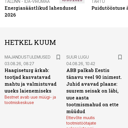
TALLINN - IDA-VIRUMAA
TARTU
Energiasäästlikud lahendused
Puidutööstuse 
2026
HETKEL KUUM
MAJANDUSTULEMUSED
SUUR LUGU
03.08.26, 08:27
04.08.26, 10:42
Haagiseturg ärkab:
ABB palkab Eestis
tootjad kasvatavad
tänavu veel 90 inimest.
mahtu ja valmistuvad
Juhid avavad plaane:
uueks laienemiseks
suurem seisak on läbi,
Bestnet avab uue müügi- ja
uue aasta
tootmiskeskuse
tootmismahud on ette
müüdud
Ettevõte muutis
tootmistöötajate