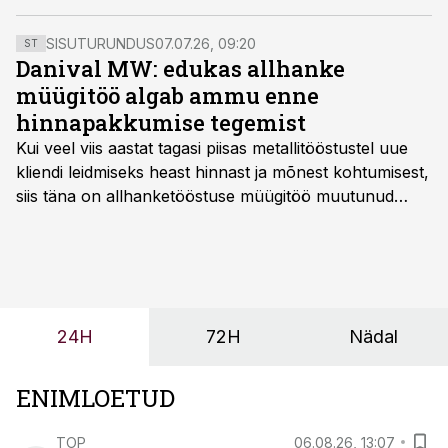
kortermajaga.
SISUTURUNDUS
07.07.26, 09:20
ST
Danival MW: edukas allhanke
müügitöö algab ammu enne
hinnapakkumise tegemist
Kui veel viis aastat tagasi piisas metallitööstustel uue
kliendi leidmiseks heast hinnast ja mõnest kohtumisest,
siis täna on allhanketööstuse müügitöö muutunud
märksa pikemaks ja süsteemsemaks. Konkurents on
kasvanud, kliendid kaaluvad otsuseid põhjalikumalt
ning partnerit ei valita enam ainult tootmisvõimekuse
või hinnakirja järgi.
24H
72H
Nädal
ENIMLOETUD
TOP
06.08.26, 13:07