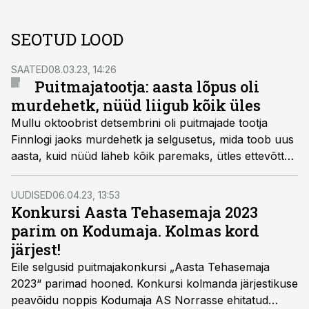
SEOTUD LOOD
SAATED
08.03.23, 14:26
Puitmajatootja: aasta lõpus oli
murdehetk, nüüd liigub kõik üles
Mullu oktoobrist detsembrini oli puitmajade tootja
Finnlogi jaoks murdehetk ja selgusetus, mida toob uus
aasta, kuid nüüd läheb kõik paremaks, ütles ettevõtte
juht Alar Anton.
UUDISED
06.04.23, 13:53
Konkursi Aasta Tehasemaja 2023
parim on Kodumaja. Kolmas kord
järjest!
Eile selgusid puitmajakonkursi „Aasta Tehasemaja
2023“ parimad hooned. Konkursi kolmanda järjestikuse
peavõidu noppis Kodumaja AS Norrasse ehitatud