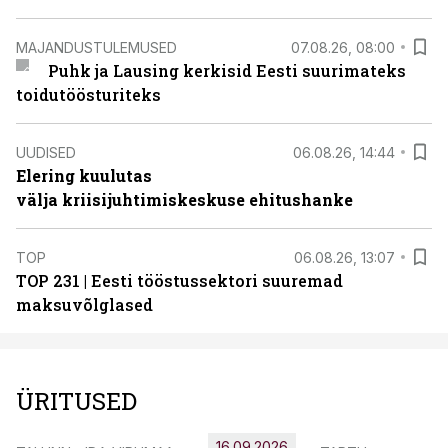
MAJANDUSTULEMUSED
07.08.26, 08:00
Puhk ja Lausing kerkisid Eesti suurimateks
toidutöösturiteks
UUDISED
06.08.26, 14:44
Elering kuulutas
välja kriisijuhtimiskeskuse ehitushanke
TOP
06.08.26, 13:07
TOP 231 | Eesti tööstussektori suuremad
maksuvõlglased
ÜRITUSED
16.09.2026