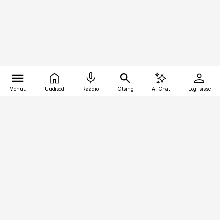
Menüü
Uudised
Raadio
Otsing
AI Chat
Logi sisse
Vana-Lõuna 39/1, 19094 Tallinn
(+372) 667 0111
toostusuudised@toostusuudised.ee
Telli
Reklaam
Firmast