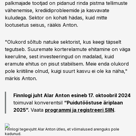
palkmajade tootjad on pidanud rinda pistma tellimuste
vähenemise, krediidiprobleemide ja kasvavate
kuludega. Sektor on kohati hädas, kuid mitte
lootusetus seisus, rääkis Anton.
"Olukord sõltub natuke sektorist, kus keegi täpselt
tegutseb. Suuremate korterelamute ehitamine on väga
keeruline, sest investeeringud on madalad, kuid
eramute ehitus on pisut stabiilsem. Meie enda olukord
pole kriitiline olnud, kuigi suurt kasvu ei ole ka näha,"
märkis Anton.
Finnlogi juht Alar Anton esineb 17. oktoobril 2024
toimuval konverentsil
“Puidutööstuse äriplaan
2025”.
Vaata
programmi ja registreeri SIIN
.
Finnlogi tegevjuht Alar Anton ütles, et võimalused arenguks pole
kadunud.