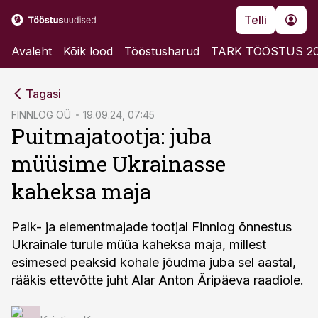
Telli
Avaleht
Kõik lood
Tööstusharud
TARK TÖÖSTUS 2
cebook
Tagasi
Twitter)
FINNLOG OÜ
19.09.24, 07:45
Puitmajatootja: juba
kedIn
müüsime Ukrainasse
ail
kaheksa maja
k
Palk- ja elementmajade tootjal Finnlog õnnestus
Ukrainale turule müüa kaheksa maja, millest
esimesed peaksid kohale jõudma juba sel aastal,
rääkis ettevõtte juht Alar Anton Äripäeva raadiole.