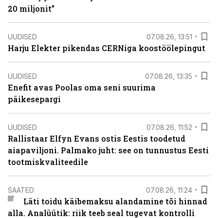
20 miljonit”
UUDISED
07.08.26, 13:51
Harju Elekter pikendas CERNiga koostöölepingut
UUDISED
07.08.26, 13:35
Enefit avas Poolas oma seni suurima
päikesepargi
UUDISED
07.08.26, 11:52
Rallistaar Elfyn Evans ostis Eestis toodetud
aiapaviljoni. Palmako juht: see on tunnustus Eesti
tootmiskvaliteedile
SAATED
07.08.26, 11:24
Läti toidu käibemaksu alandamine tõi hinnad
alla. Analüütik: riik teeb seal tugevat kontrolli