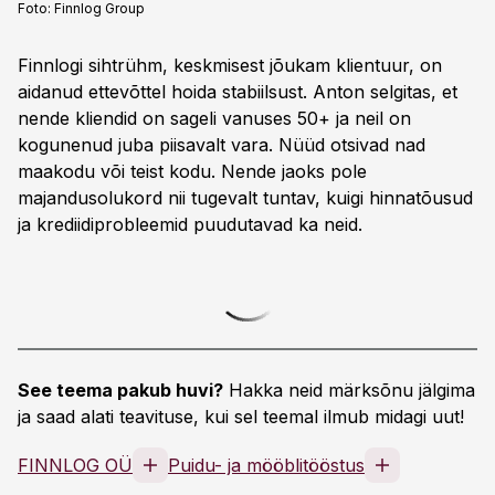
Foto:
Finnlog Group
Finnlogi sihtrühm, keskmisest jõukam klientuur, on
aidanud ettevõttel hoida stabiilsust. Anton selgitas, et
nende kliendid on sageli vanuses 50+ ja neil on
kogunenud juba piisavalt vara. Nüüd otsivad nad
maakodu või teist kodu. Nende jaoks pole
majandusolukord nii tugevalt tuntav, kuigi hinnatõusud
ja krediidiprobleemid puudutavad ka neid.
See teema pakub huvi?
Hakka neid märksõnu jälgima
ja saad alati teavituse, kui sel teemal ilmub midagi uut!
FINNLOG OÜ
Puidu- ja mööblitööstus