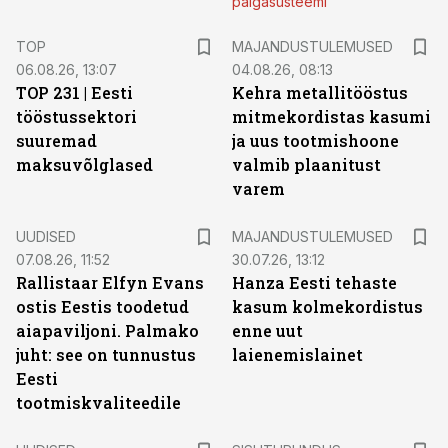
palgasüsteemi
TOP
MAJANDUSTULEMUSED
06.08.26, 13:07
04.08.26, 08:13
TOP 231 | Eesti
Kehra metallitööstus
tööstussektori
mitmekordistas kasumi
suuremad
ja uus tootmishoone
maksuvõlglased
valmib plaanitust
varem
UUDISED
MAJANDUSTULEMUSED
07.08.26, 11:52
30.07.26, 13:12
Rallistaar Elfyn Evans
Hanza Eesti tehaste
ostis Eestis toodetud
kasum kolmekordistus
aiapaviljoni. Palmako
enne uut
juht: see on tunnustus
laienemislainet
Eesti
tootmiskvaliteedile
ST