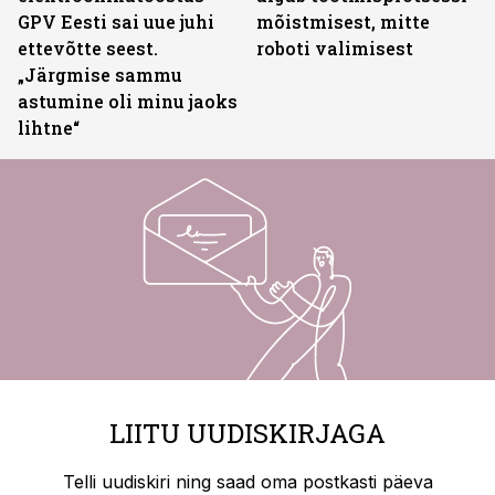
GPV Eesti sai uue juhi
mõistmisest, mitte
ettevõtte seest.
roboti valimisest
„Järgmise sammu
astumine oli minu jaoks
lihtne“
LIITU UUDISKIRJAGA
Telli uudiskiri ning saad oma postkasti päeva