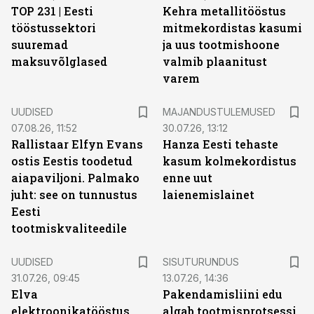
TOP 231 | Eesti
Kehra metallitööstus
tööstussektori
mitmekordistas kasumi
suuremad
ja uus tootmishoone
maksuvõlglased
valmib plaanitust
varem
UUDISED
MAJANDUSTULEMUSED
07.08.26, 11:52
30.07.26, 13:12
Rallistaar Elfyn Evans
Hanza Eesti tehaste
ostis Eestis toodetud
kasum kolmekordistus
aiapaviljoni. Palmako
enne uut
juht: see on tunnustus
laienemislainet
Eesti
tootmiskvaliteedile
ST
UUDISED
SISUTURUNDUS
31.07.26, 09:45
13.07.26, 14:36
Elva
Pakendamisliini edu
elektroonikatööstus
algab tootmisprotsessi