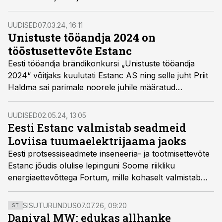
aasta jooksul kaalunud töökohavahetust.
UUDISED
07.03.24, 16:11
Unistuste tööandja 2024 on
tööstusettevõte Estanc
Eesti tööandja brändikonkursi „Unistuste tööandja
2024“ võitjaks kuulutati Estanc AS ning selle juht Priit
Haldma sai parimale noorele juhile määratud
eriauhinna „Tõusev täht“. Parimaks avaliku sektori
ettevõtteks tunnistati Eesti Loodusmuuseum,
UUDISED
02.05.24, 13:05
kaubandusettevõtete kategoorias oli edukaim Lidl Eesti
Eesti Estanc valmistab seadmeid
OÜ.
Loviisa tuumaelektrijaama jaoks
Eesti protsessiseadmete inseneeria- ja tootmisettevõte
Estanc jõudis olulise lepinguni Soome riikliku
energiaettevõttega Fortum, mille kohaselt valmistab
Estanc Loviisa tuumajaama jaoks kolm kõrgsurve
soojusvahetit.
SISUTURUNDUS
07.07.26, 09:20
ST
Danival MW: edukas allhanke