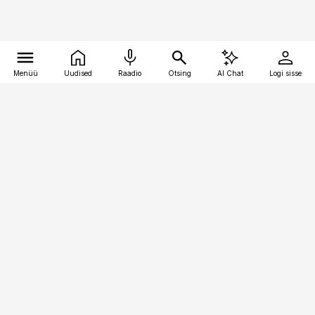
Menüü
Uudised
Raadio
Otsing
AI Chat
Logi sisse
Vana-Lõuna 39/1, 19094 Tallinn
(+372) 667 0111
toostusuudised@toostusuudised.ee
Telli
Reklaam
Firmast
Sisu kasutamisõigused
Ajakirjaniku
eetikakoodeks
Üldtingimused
Privaatsustingimused