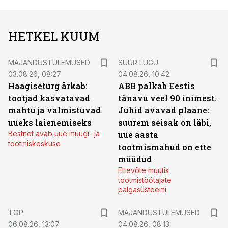
HETKEL KUUM
MAJANDUSTULEMUSED
SUUR LUGU
03.08.26, 08:27
04.08.26, 10:42
Haagiseturg ärkab:
ABB palkab Eestis
tootjad kasvatavad
tänavu veel 90 inimest.
mahtu ja valmistuvad
Juhid avavad plaane:
uueks laienemiseks
suurem seisak on läbi,
Bestnet avab uue müügi- ja
uue aasta
tootmiskeskuse
tootmismahud on ette
müüdud
Ettevõte muutis
tootmistöötajate
palgasüsteemi
TOP
MAJANDUSTULEMUSED
06.08.26, 13:07
04.08.26, 08:13