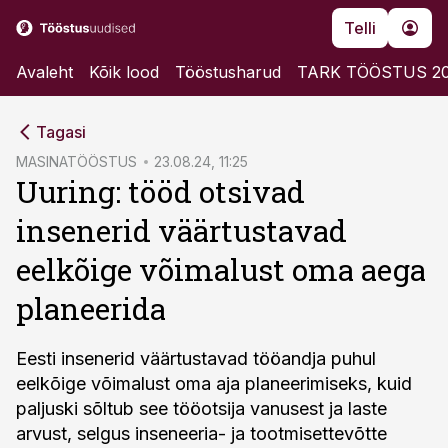
Telli
Avaleht
Kõik lood
Tööstusharud
TARK TÖÖSTUS 2
cebook
Tagasi
Twitter)
MASINATÖÖSTUS
23.08.24, 11:25
Uuring: tööd otsivad
kedIn
insenerid väärtustavad
ail
eelkõige võimalust oma aega
k
planeerida
Eesti insenerid väärtustavad tööandja puhul
eelkõige võimalust oma aja planeerimiseks, kuid
paljuski sõltub see tööotsija vanusest ja laste
arvust, selgus inseneeria- ja tootmisettevõtte