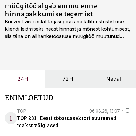
müügitöö algab ammu enne
hinnapakkumise tegemist
Kui veel viis aastat tagasi piisas metallitööstustel uue
kliendi leidmiseks heast hinnast ja mõnest kohtumisest,
siis täna on allhanketööstuse müügitöö muutunud
märksa pikemaks ja süsteemsemaks. Konkurents on
kasvanud, kliendid kaaluvad otsuseid põhjalikumalt
ning partnerit ei valita enam ainult tootmisvõimekuse
või hinnakirja järgi.
24H
72H
Nädal
ENIMLOETUD
TOP
06.08.26, 13:07
1
TOP 231 | Eesti tööstussektori suuremad
maksuvõlglased