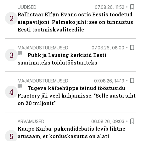
UUDISED
07.08.26, 11:52
Rallistaar Elfyn Evans ostis Eestis toodetud
2
aiapaviljoni. Palmako juht: see on tunnustus
Eesti tootmiskvaliteedile
MAJANDUSTULEMUSED
07.08.26, 08:00
3
Puhk ja Lausing kerkisid Eesti
suurimateks toidutöösturiteks
MAJANDUSTULEMUSED
07.08.26, 14:19
Tugeva käibehüppe teinud tööstusidu
4
Fractory jäi veel kahjumisse. “Selle aasta siht
on 20 miljonit”
ARVAMUSED
06.08.26, 09:03
Kaupo Karba: pakendidebatis levib lihtne
5
arusaam, et korduskasutus on alati