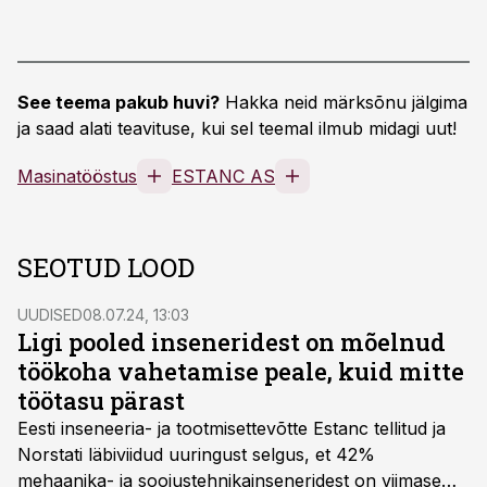
See teema pakub huvi?
Hakka neid märksõnu jälgima
ja saad alati teavituse, kui sel teemal ilmub midagi uut!
Masinatööstus
ESTANC AS
SEOTUD LOOD
UUDISED
08.07.24, 13:03
Ligi pooled inseneridest on mõelnud
töökoha vahetamise peale, kuid mitte
töötasu pärast
Eesti inseneeria- ja tootmisettevõtte Estanc tellitud ja
Norstati läbiviidud uuringust selgus, et 42%
mehaanika- ja soojustehnikainseneridest on viimase