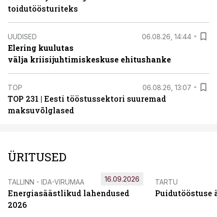
toidutöösturiteks
UUDISED
06.08.26, 14:44
Elering kuulutas
välja kriisijuhtimiskeskuse ehitushanke
TOP
06.08.26, 13:07
TOP 231 | Eesti tööstussektori suuremad
maksuvõlglased
ÜRITUSED
16.09.2026
TALLINN - IDA-VIRUMAA
TARTU
Energiasäästlikud lahendused
Puidutööstuse 
2026