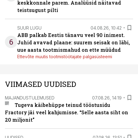
keskkonnale parem. Analüüsid näitavad
teistsugust pilti
SUUR LUGU
04.08.26, 10:42
ABB palkab Eestis tänavu veel 90 inimest.
6
Juhid avavad plaane: suurem seisak on läbi,
uue aasta tootmismahud on ette müüdud
Ettevõte muutis tootmistöötajate palgasüsteemi
VIIMASED UUDISED
MAJANDUSTULEMUSED
07.08.26, 14:19
Tugeva käibehüppe teinud tööstusidu
Fractory jäi veel kahjumisse. “Selle aasta siht on
20 miljonit”
UUDISED
07.08.26, 13:51