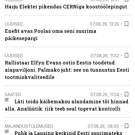
Harju Elekter pikendas CERNiga koostöölepingut
UUDISED
07.08.26, 13:35
Enefit avas Poolas oma seni suurima
päikesepargi
UUDISED
07.08.26, 11:52
Rallistaar Elfyn Evans ostis Eestis toodetud
aiapaviljoni. Palmako juht: see on tunnustus Eesti
tootmiskvaliteedile
SAATED
07.08.26, 11:24
Läti toidu käibemaksu alandamine tõi hinnad
alla. Analüütik: riik teeb seal tugevat kontrolli
MAJANDUSTULEMUSED
07.08.26, 08:00
Puhk ja Lausing kerkisid Eesti suurimateks