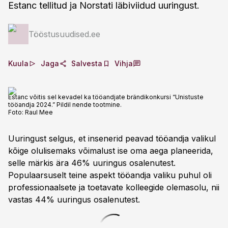
Estanc tellitud ja Norstati läbiviidud uuringust.
Tööstusuudised.ee
Kuula
Jaga
Salvesta
Vihja
Estanc võitis sel kevadel ka tööandjate brändikonkursi “Unistuste
tööandja 2024.” Pildil nende tootmine.
Foto:
Raul Mee
Uuringust selgus, et insenerid peavad tööandja valikul
kõige olulisemaks võimalust ise oma aega planeerida,
selle märkis ära 46% uuringus osalenutest.
Populaarsuselt teine aspekt tööandja valiku puhul oli
professionaalsete ja toetavate kolleegide olemasolu, nii
vastas 44% uuringus osalenutest.