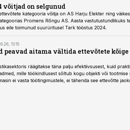
4 võitjad on selgunud
ttevõtete kategooria võitja on AS Harju Elekter ning väikes
ategoorias Promens Rõngu AS. Aasta vastutustundlikuks te
us eile toimunud suurüritusel Tark tööstus 2024.
6.26, 13:15
 peavad aitama vältida ettevõtete kõige
istikasektoris räägitakse täna palju efektiivsusest, kuid pra
dmed, mille töökindlusest sõltub kogu objekti või tootmise 
asin ei vasta töötingimustele, ei tähenda see ettevõtte jaoks 
rahalist kulu, venivaid tähtaegu ja suuremaid riske tööohutu