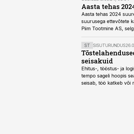
Aasta tehas 202
Aasta tehas 2024 suure
suurusega ettevõtete k
Piim Tootmine AS, selg
ST
SISUTURUNDUS
26.0
Tõstelahendused
seisakuid
Ehitus-, tööstus- ja log
tempo sageli hoopis sea
seisab, töö katkeb või m
probleemi, vaid otsest 