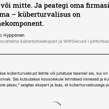
 või mitte. Ja peategi oma firmasi
ima – küberturvalisus on
ekomponent.
o Hyppönen
svaheline küberturbeekspert ja WithSecure´i juhtivtea
se küberturvalisust liidrite või juhatuse tasemel siis, kui o
rünnak. Siis kutsutakse koosolekule tehnilised inimesed ja kü
le piisav,“ selgitas ekspert ja lisas, et küberturvalisusega