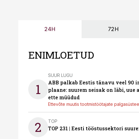
24H
72H
ENIMLOETUD
SUUR LUGU
ABB palkab Eestis tänavu veel 90 
1
plaane: suurem seisak on läbi, uue
ette müüdud
Ettevõte muutis tootmistöötajate palgasüste
TOP
2
TOP 231 | Eesti tööstussektori su