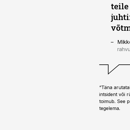
teile
juht
võtm
Mikk
rahvu
“Täna arutatak
intsident või 
toimub. See po
tegelema.