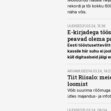
Möödunud nädala nelja
rekordi ja tõi kokku 600
näha võis.
UUDISED
21.03.24, 15:36
E-kirjadega töös
peavad olema 
Eesti tööstusettevõtt
kassile hiir suhu ei j
küll digitaalseid jälgi
soovitusindeks olemas
looja Veljo Konnimois
ARVAMUSED
14.03.24, 14:2
Tiit Riisalo: m
loomist
Võib suurima rõõmuga t
ütles majandus- ja info
UUDISED
15.03.24, 08:04