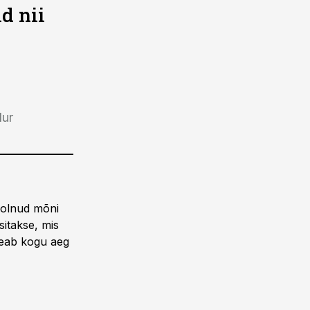
d nii
dur
n olnud mõni
sitakse, mis
 peab kogu aeg