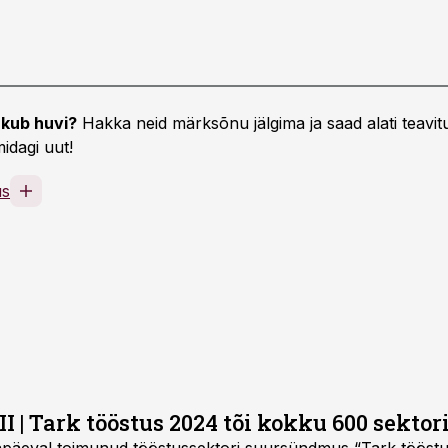
kub huvi?
Hakka neid märksõnu jälgima ja saad alati teavitu
idagi uut!
us
 | Tark tööstus 2024 tõi kokku 600 sektor