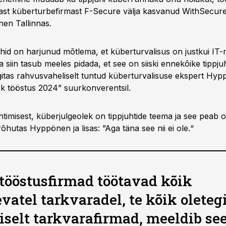
st küberturbefirmast F-Secure välja kasvanud WithSecure´
en Tallinnas.
juhid on harjunud mõtlema, et küberturvalisus on justkui I
siin tasub meeles pidada, et see on siiski ennekõike tippju
gitas rahvusvaheliselt tuntud küberturvalisuse ekspert Hy
rk tööstus 2024” suurkonverentsil.
htimisest, küberjulgeolek on tippjuhtide teema ja see peab 
“ rõhutas Hyppönen ja lisas: ”Aga täna see nii ei ole.“
 tööstusfirmad töötavad kõik
evatel tarkvaradel, te kõik oleteg
liselt tarkvarafirmad, meeldib se