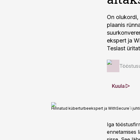
On olukordi,
plaanis rünna
suurkonveren
ekspert ja W
Teslast üritat
Tööstus
Kuula
Hinnatud küberturbeekspert ja WithSecure´i juht
Iga tööstusfi
ennetamises lä
sisse. See lä