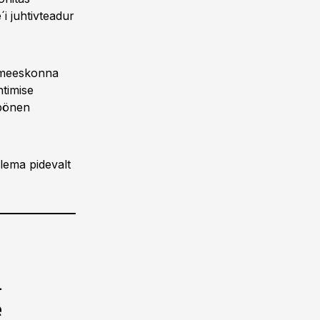
i juhtivteadur
T-meeskonna
htimise
ppönen
olema pidevalt
i
e