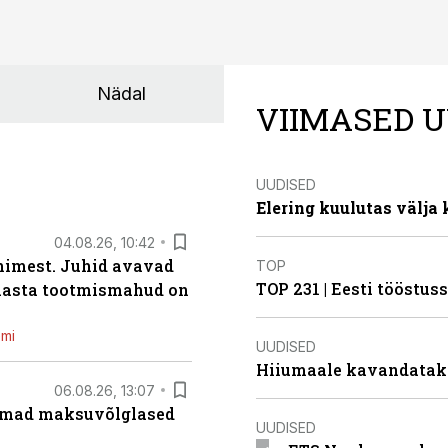
Nädal
VIIMASED U
UUDISED
Elering kuulutas välja
04.08.26, 10:42
inimest. Juhid avavad
TOP
TOP 231 | Eesti tööstu
 aasta tootmismahud on
emi
UUDISED
Hiiumaale kavandatak
06.08.26, 13:07
uremad maksuvõlglased
UUDISED