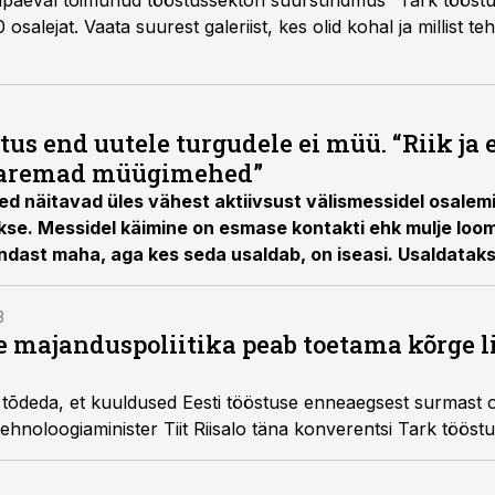
päeval toimunud tööstussektori suursündmus “Tark tööstu
 osalejat. Vaata suurest galeriist, kes olid kohal ja millist 
tus end uutele turgudele ei müü. “Riik ja 
paremad müügimehed”
ed näitavad üles vähest aktiivsust välismessidel osalem
ookse. Messidel käimine on esmase kontakti ehk mulje loo
 endast maha, aga kes seda usaldab, on iseasi. Usaldatakse
oleva partneri näol olemas. Muidu see ei tööta,“ tõdes
 Tark tööstus 2024 konverentsil.
3
eie majanduspoliitika peab toetama kõrge 
õdeda, et kuuldused Eesti tööstuse enneaegsest surmast on 
tehnoloogiaminister Tiit Riisalo täna konverentsi Tark töös