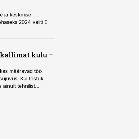
e ja keskmise
haseks 2024 valiti E-
 kallimat kulu –
ktikas määravad töö
sujuvus. Kui tõstuk
ainult tehnilist
sele.