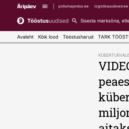
pollumajandus.ee
logistikauudised.ee
kaubandus.ee
imelineajalugu.ee
kinnisvarauudised.ee
imelineteadus.ee
Avaleht
Kõik lood
Tööstusharud
TARK TÖÖST
cebook
KÜBERTURVALI
VIDEO
Twitter)
kedIn
peaes
ail
küber
k
miljo
aitak