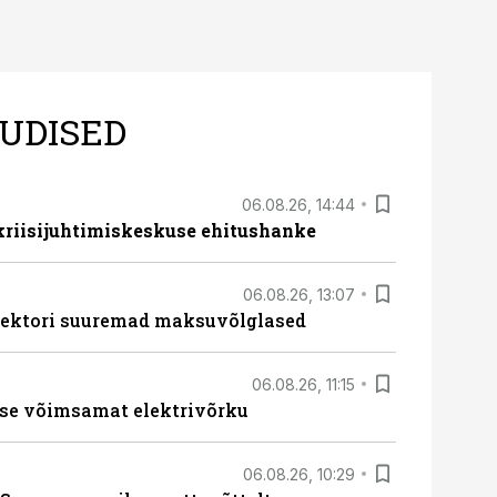
UDISED
06.08.26, 14:44
 kriisijuhtimiskeskuse ehitushanke
06.08.26, 13:07
ssektori suuremad maksuvõlglased
06.08.26, 11:15
se võimsamat elektrivõrku
06.08.26, 10:29