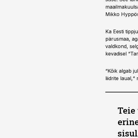
maailmakuulsa
Mikko Hyppön
Ka Eesti tipp
pärusmaa, aga 
valdkond, sel
kevadisel “Ta
“Kõik algab ju
liidrite laual,
Teie
erin
sisu