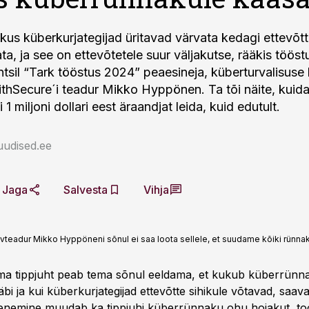
 kus küberkurjategijad üritavad värvata kedagi ettevõt
ta, ja see on ettevõtetele suur väljakutse, rääkis tööst
tsil “Tark tööstus 2024” peaesineja, küberturvalisuse
ithSecure´i teadur Mikko Hyppönen. Ta tõi näite, kuida
i 1 miljoni dollari eest äraandjat leida, kuid edutult.
uudised.ee
Jaga
Salvesta
Vihja
ivteadur Mikko Hyppöneni sõnul ei saa loota sellele, et suudame kõiki rünna
rma tippjuht peab tema sõnul eeldama, et kukub küberrünn
bi ja kui küberkurjategijad ettevõtte sihikule võtavad, saav
henemine muudab ka tippjuhi küberrünnaku ohu hoiakut, to