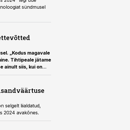
s 2024” tegi uue
tehnoloogiat sündmusel
ettevõtted
isel. „Kodus magavale
mine. Tihtipeale jätame
 ainult siis, kui on
 Radius Machining
lisandväärtuse
selgelt liialdatud,
tus 2024 avakõnes.