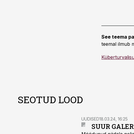
See teema pa
teemal ilmub m
Küberturvalis
SEOTUD LOOD
UUDISED
18.03.24, 16:25
SUUR GALERII