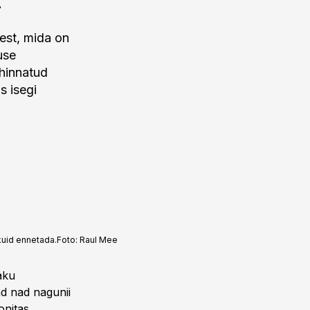
test, mida on
use
 hinnatud
s isegi
kuid ennetada.
Foto:
Raul Mee
aku
ad nad nagunii
onitas