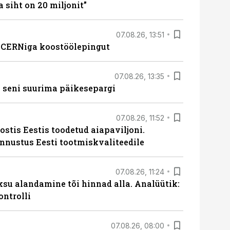
a siht on 20 miljonit”
07.08.26, 13:51
s CERNiga koostöölepingut
07.08.26, 13:35
 seni suurima päikesepargi
07.08.26, 11:52
ostis Eestis toodetud aiapaviljoni.
unnustus Eesti tootmiskvaliteedile
07.08.26, 11:24
ksu alandamine tõi hinnad alla. Analüütik:
ontrolli
07.08.26, 08:00