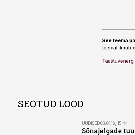
See teema pa
teemal ilmub m
Taastuvenergi
SEOTUD LOOD
UUDISED
03.01.18, 15:44
Sõnajalgade tuul