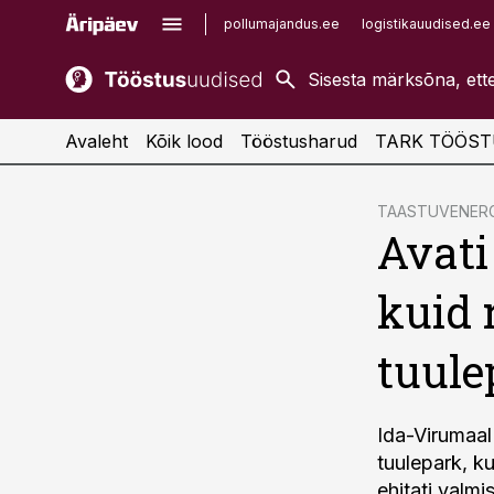
pollumajandus.ee
logistikauudised.ee
kaubandus.ee
imelineajalugu.ee
kinnisvarauudised.ee
imelineteadus.ee
Avaleht
Kõik lood
Tööstusharud
TARK TÖÖST
cebook
TAASTUVENERG
Avati
Twitter)
kedIn
kuid 
ail
tuule
k
Ida-Virumaal
tuulepark, k
ehitati valmi