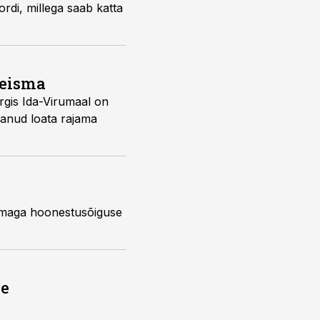
rdi, millega saab katta
seisma
rgis Ida-Virumaal on
kanud loata rajama
nemaga hoonestusõiguse
ne