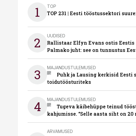
TOP
1
TOP 231 | Eesti tööstussektori su
UUDISED
2
Rallistaar Elfyn Evans ostis Eestis
Palmako juht: see on tunnustus Ees
MAJANDUSTULEMUSED
3
Puhk ja Lausing kerkisid Eesti
toidutöösturiteks
MAJANDUSTULEMUSED
4
Tugeva käibehüppe teinud tööst
kahjumisse. “Selle aasta siht on 20 
ARVAMUSED