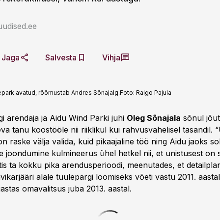
uudised.ee
Jaga
Salvesta
Vihja
uulepark avatud, rõõmustab Andres Sõnajalg.
Foto:
Raigo Pajula
gi arendaja ja Aidu Wind Parki juhi
Oleg Sõnajala
sõnul jõut
a tänu koostööle nii riiklikul kui rahvusvahelisel tasandil. 
 raske välja valida, kuid pikaajaline töö ning Aidu jaoks sob
te joondumine kulmineerus ühel hetkel nii, et unistusest on
ttis ta kokku pika arendusperioodi, meenutades, et detailpla
vikarjääri alale tuulepargi loomiseks võeti vastu 2011. aasta
jastas omavalitsus juba 2013. aastal.