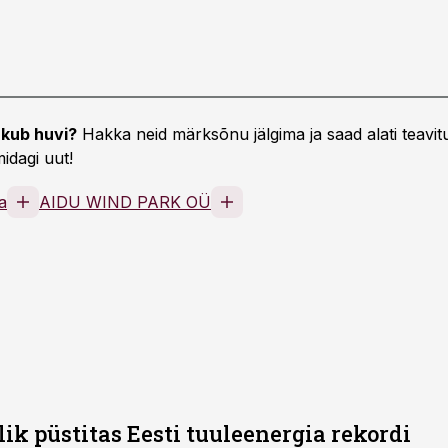
kub huvi?
Hakka neid märksõnu jälgima ja saad alati teavitu
idagi uut!
a
AIDU WIND PARK OÜ
ik püstitas Eesti tuuleenergia rekordi