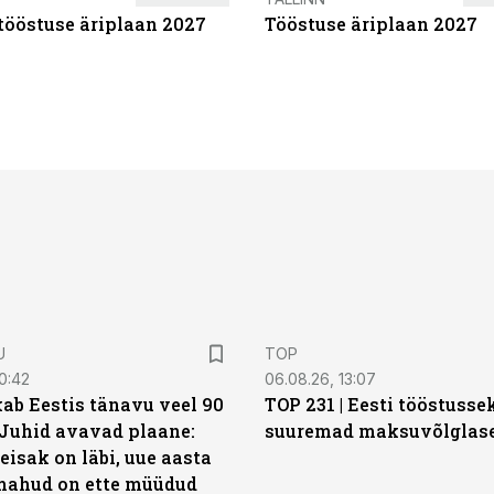
tööstuse äriplaan 2027
Tööstuse äriplaan 2027
U
TOP
0:42
06.08.26, 13:07
ab Eestis tänavu veel 90
TOP 231 | Eesti tööstusse
 Juhid avavad plaane:
suuremad maksuvõlglas
eisak on läbi, uue aasta
mahud on ette müüdud