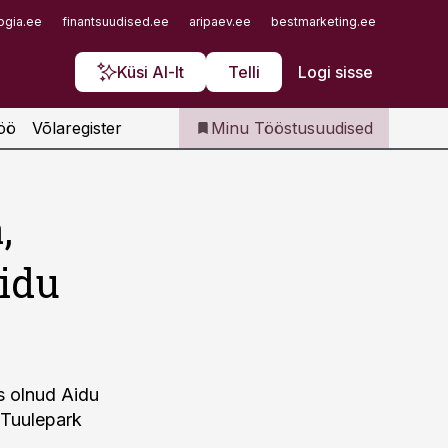
Iseteenindus
ogia.ee
finantsuudised.ee
aripaev.ee
bestmarketing.ee
finantsu
Telli Tööstusuudised
Küsi AI-lt
Telli
Logi sisse
öö
Võlaregister
Minu Tööstusuudised
,
idu
s olnud Aidu
 Tuulepark