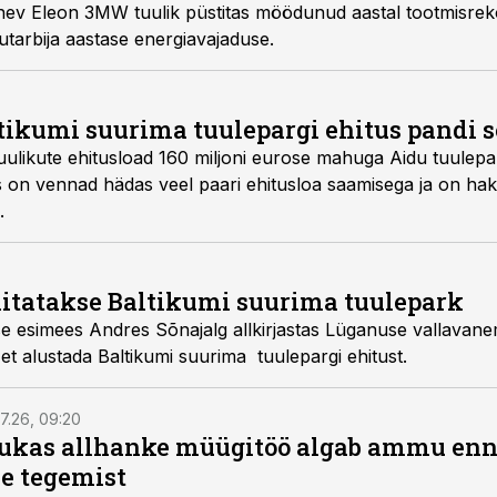
inev Eleon 3MW tuulik püstitas möödunud aastal tootmisreko
tarbija aastase energiavajaduse.
tikumi suurima tuulepargi ehitus pandi 
ulikute ehitusload 160 miljoni eurose mahuga Aidu tuulepa
aks on vennad hädas veel paari ehitusloa saamisega ja on ha
.
hitatakse Baltikumi suurima tuulepark
se esimees Andres Sõnajalg allkirjastas Lüganuse vallava
t alustada Baltikumi suurima tuulepargi ehitust.
7.26, 09:20
ukas allhanke müügitöö algab ammu en
e tegemist