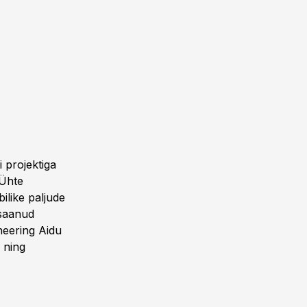
i projektiga
“Ühte
ilike paljude
 saanud
neering Aidu
l ning