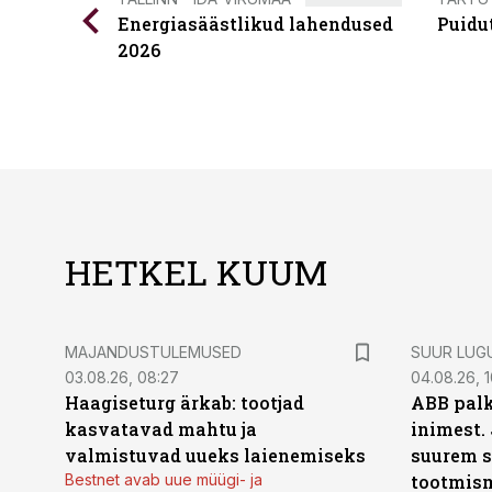
Energiasäästlikud lahendused
Puidu
2026
HETKEL KUUM
MAJANDUSTULEMUSED
SUUR LUG
03.08.26, 08:27
04.08.26, 1
Haagiseturg ärkab: tootjad
ABB palk
kasvatavad mahtu ja
inimest.
valmistuvad uueks laienemiseks
suurem s
Bestnet avab uue müügi- ja
tootmis