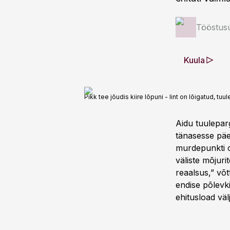
Tööstus
Kuula
Pikk tee jõudis kiire lõpuni - lint on lõigatud, t
Aidu tuulepar
tänasesse päev
murdepunkti on
väliste mõjuri
reaalsus,” võ
endise põlevki
ehitusload väl