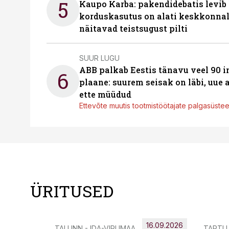
5
Kaupo Karba: pakendidebatis levib 
korduskasutus on alati keskkonna
näitavad teistsugust pilti
SUUR LUGU
ABB palkab Eestis tänavu veel 90 
6
plaane: suurem seisak on läbi, uue
ette müüdud
Ettevõte muutis tootmistöötajate palgasüste
ÜRITUSED
16.09.2026
TALLINN - IDA-VIRUMAA
TARTU