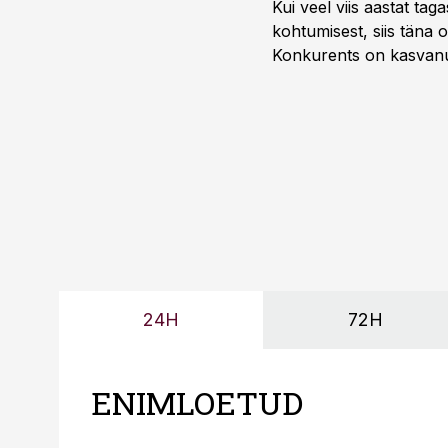
Kui veel viis aastat tag
kohtumisest, siis tän
Konkurents on kasvanud,
tootmisvõimekuse või hi
24H
72H
ENIMLOETUD