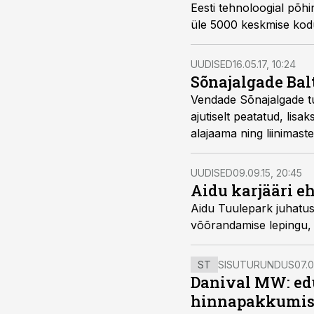
Eesti tehnoloogial põh
üle 5000 keskmise kodu
UUDISED
16.05.17, 10:24
Sõnajalgade Bal
Vendade Sõnajalgade tu
ajutiselt peatatud, lis
alajaama ning liinimaste
UUDISED
09.09.15, 20:45
Aidu karjääri e
Aidu Tuulepark juhatu
võõrandamise lepingu, e
ST
SISUTURUNDUS
07.0
Danival MW: ed
hinnapakkumis