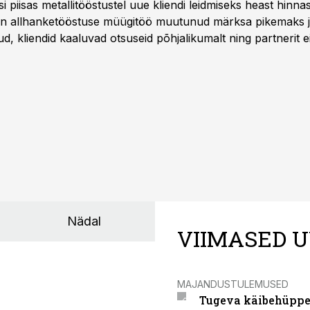
asi piisas metallitööstustel uue kliendi leidmiseks heast hinna
a on allhanketööstuse müügitöö muutunud märksa pikemaks
 kliendid kaaluvad otsuseid põhjalikumalt ning partnerit ei
nnakirja järgi.
Nädal
VIIMASED U
MAJANDUSTULEMUSED
Tugeva käibehüppe 