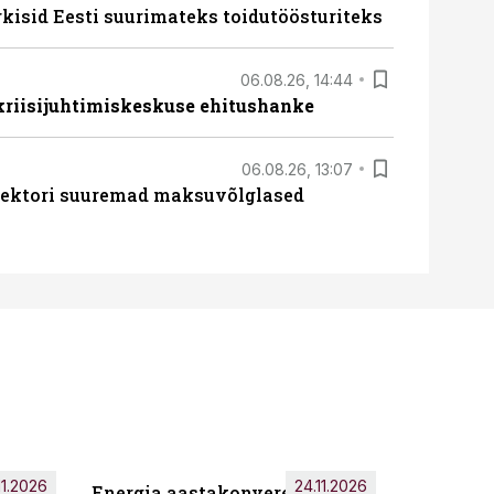
rkisid Eesti suurimateks toidutöösturiteks
06.08.26, 14:44
 kriisijuhtimiskeskuse ehitushanke
06.08.26, 13:07
ssektori suuremad maksuvõlglased
11.2026
24.11.2026
Energia aastakonverents 2026
Tark töö