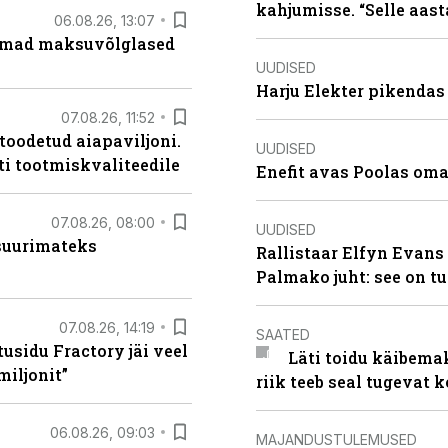
kahjumisse. “Selle aast
06.08.26, 13:07
uremad maksuvõlglased
UUDISED
Harju Elekter pikenda
07.08.26, 11:52
 toodetud aiapaviljoni.
UUDISED
ti tootmiskvaliteedile
Enefit avas Poolas oma
07.08.26, 08:00
UUDISED
 suurimateks
Rallistaar Elfyn Evans 
Palmako juht: see on t
07.08.26, 14:19
SAATED
usidu Fractory jäi veel
Läti toidu käibema
miljonit”
riik teeb seal tugevat k
06.08.26, 09:03
MAJANDUSTULEMUSED