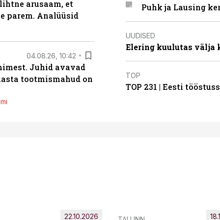
lihtne arusaam, et
Puhk ja Lausing ke
le parem. Analüüsid
UUDISED
Elering kuulutas välja
04.08.26, 10:42
inimest. Juhid avavad
TOP
 aasta tootmismahud on
TOP 231 | Eesti tööstu
emi
22.10.2026
18.
TALLINN