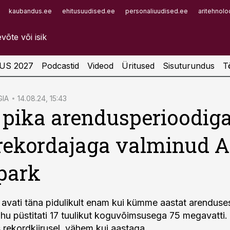
kaubandus.ee
ehitusuudised.ee
personaliuudised.ee
aritehnolo
Infopank
Radar
US 2027
Podcastid
Videod
Üritused
Sisuturundus
T
IA
14.08.24, 15:43
 pika arendusperioodiga
rekordajaga valminud A
park
 avati täna pidulikult enam kui kümme aastat arenduse
uhu püstitati 17 tuulikut koguvõimsusega 75 megavatti.
s rekordkiirusel, vähem kui aastaga.