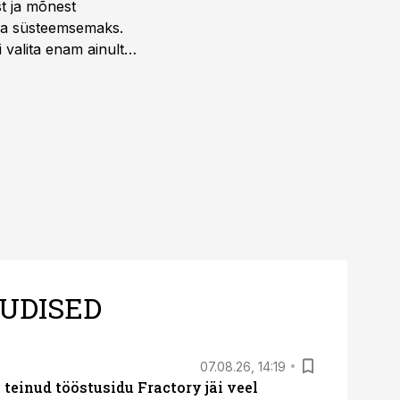
st ja mõnest
 ja süsteemsemaks.
 valita enam ainult
UDISED
07.08.26, 14:19
teinud tööstusidu Fractory jäi veel