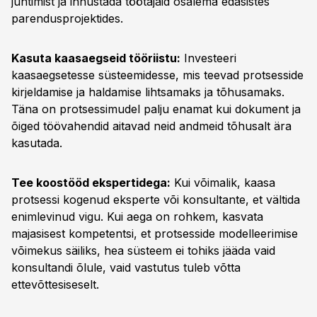
juhtimist ja innustada töötajaid osalema edasistes
parendusprojektides.
Kasuta kaasaegseid tööriistu:
Investeeri
kaasaegsetesse süsteemidesse, mis teevad protsesside
kirjeldamise ja haldamise lihtsamaks ja tõhusamaks.
Täna on protsessimudel palju enamat kui dokument ja
õiged töövahendid aitavad neid andmeid tõhusalt ära
kasutada.
Tee koostööd ekspertidega:
Kui võimalik, kaasa
protsessi kogenud eksperte või konsultante, et vältida
enimlevinud vigu. Kui aega on rohkem, kasvata
majasisest kompetentsi, et protsesside modelleerimise
võimekus säiliks, hea süsteem ei tohiks jääda vaid
konsultandi õlule, vaid vastutus tuleb võtta
ettevõttesiseselt.