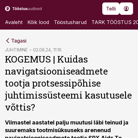
Telli
Avaleht
Kõik lood
Tööstusharud
TARK TÖÖSTUS 2
cebook
cebook
Tagasi
Twitter)
Twitter)
JUHTIMINE
02.08.24, 11:16
KOGEMUS | Kuidas
kedIn
kedIn
navigatsiooniseadmete
ail
ail
tootja protsessipõhise
k
k
juhtimissüsteemi kasutusele
võttis?
Viimastel aastatel palju muutusi läbi teinud ja
suuremaks tootmisüksuseks arenenud
navigatsiooniseadmete tootja SPX
Aids To