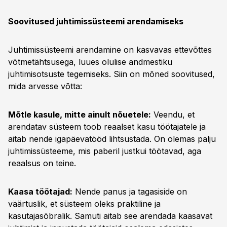
Soovitused juhtimissüsteemi arendamiseks
Juhtimissüsteemi arendamine on kasvavas ettevõttes
võtmetähtsusega, luues olulise andmestiku
juhtimisotsuste tegemiseks. Siin on mõned soovitused,
mida arvesse võtta:
Mõtle kasule, mitte ainult nõuetele:
Veendu, et
arendatav süsteem toob reaalset kasu töötajatele ja
aitab nende igapäevatööd lihtsustada. On olemas palju
juhtimissüsteeme, mis paberil justkui töötavad, aga
reaalsus on teine.
Kaasa töötajad:
Nende panus ja tagasiside on
väärtuslik, et süsteem oleks praktiline ja
kasutajasõbralik. Samuti aitab see arendada kaasavat