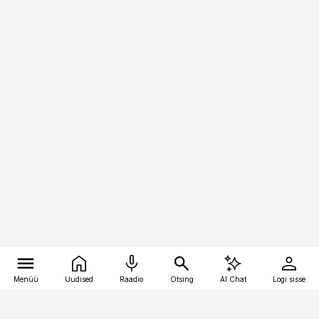
Menüü
Uudised
Raadio
Otsing
AI Chat
Logi sisse