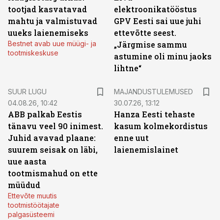
tootjad kasvatavad
elektroonikatööstus
mahtu ja valmistuvad
GPV Eesti sai uue juhi
uueks laienemiseks
ettevõtte seest.
Bestnet avab uue müügi- ja
„Järgmise sammu
tootmiskeskuse
astumine oli minu jaoks
lihtne“
SUUR LUGU
MAJANDUSTULEMUSED
04.08.26, 10:42
30.07.26, 13:12
ABB palkab Eestis
Hanza Eesti tehaste
tänavu veel 90 inimest.
kasum kolmekordistus
Juhid avavad plaane:
enne uut
suurem seisak on läbi,
laienemislainet
uue aasta
tootmismahud on ette
müüdud
Ettevõte muutis
tootmistöötajate
palgasüsteemi