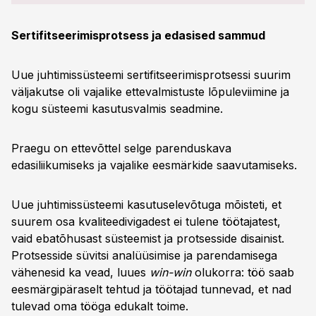
Sertifitseerimisprotsess ja edasised sammud
Uue juhtimissüsteemi sertifitseerimisprotsessi suurim
väljakutse oli vajalike ettevalmistuste lõpuleviimine ja
kogu süsteemi kasutusvalmis seadmine.
Praegu on ettevõttel selge parenduskava
edasiliikumiseks ja vajalike eesmärkide saavutamiseks.
Uue juhtimissüsteemi kasutuselevõtuga mõisteti, et
suurem osa kvaliteedivigadest ei tulene töötajatest,
vaid ebatõhusast süsteemist ja protsesside disainist.
Protsesside süvitsi analüüsimise ja parendamisega
vähenesid ka vead, luues
win-win
olukorra: töö saab
eesmärgipäraselt tehtud ja töötajad tunnevad, et nad
tulevad oma tööga edukalt toime.