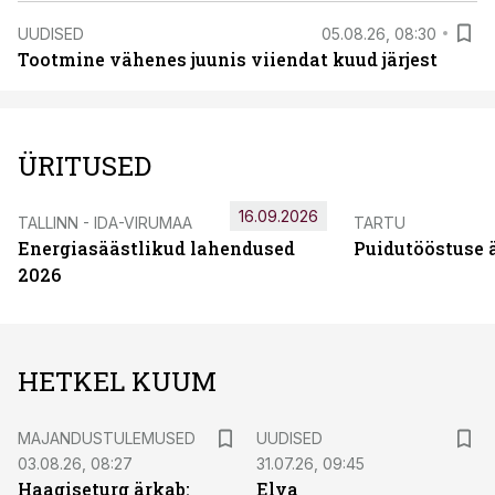
UUDISED
05.08.26, 08:30
Tootmine vähenes juunis viiendat kuud järjest
ÜRITUSED
16.09.2026
TALLINN - IDA-VIRUMAA
TARTU
Energiasäästlikud lahendused
Puidutööstuse 
2026
HETKEL KUUM
MAJANDUSTULEMUSED
UUDISED
03.08.26, 08:27
31.07.26, 09:45
Haagiseturg ärkab:
Elva