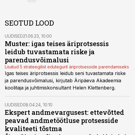
SEOTUD LOOD
UUDISED
21.06.23, 10:00
Muster: igas teises äriprotsessis
leidub tuvastamata riske ja
parendusvõimalusi
Lisatud 5 strateegilist edutegurit äriprotsesside parendamiseks
Igas teises äriprotsessis leidub seni tuvastamata riske
ja parendusvõimalusi, kirjutab Äripäeva Akadeemia
koolitaja ja juhtimiskonsultant Helen Klettenberg.
UUDISED
08.04.24, 10:10
Ekspert andmevargusest: ettevõtted
peavad andmetöötluse protsesside
kvaliteeti tõstma