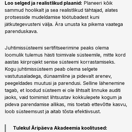
Loo selged ja realistlikud plaanid:
Planeeri kõik
sammud hoolikalt ja sea realistlikud tähtajad, alates
protsesside mudeldamise töötubadest kuni
jätkutegevusteni välja. Ära unusta ka pikema vaatega
parenduskava.
Juhtimissüsteemi sertifitseerimine peaks olema
loomulik tulemus hästi toimivale süsteemile, mitte kord
aastas kiirprojekt senise süsteemi korrastamiseks.
Kogu juhtimissüsteem peab olema selgete
vastutusaladega, dünaamiline ja pidevalt arenev,
peegeldades muutusi ja parendusi. Selline lähenemine
tagab, et loodud süsteem ei ole lihtsalt linnuke auditi
jaoks, vaid toimimist lihtsustav kokkulepete kogum ja
pideva parendamise allikas, mis toetab ettevõtte kasvu,
loob süsteemsust ja aitab tõsta efektiivsust.
Tulekul Äripäeva Akadeemia koolitused: