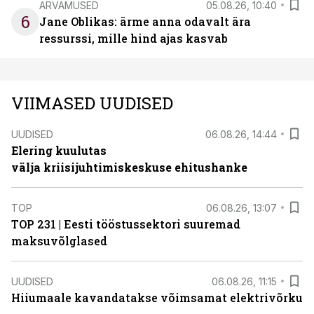
ARVAMUSED
05.08.26, 10:40
6
Jane Oblikas: ärme anna odavalt ära
ressurssi, mille hind ajas kasvab
VIIMASED UUDISED
UUDISED
06.08.26, 14:44
Elering kuulutas
välja kriisijuhtimiskeskuse ehitushanke
TOP
06.08.26, 13:07
TOP 231 | Eesti tööstussektori suuremad
maksuvõlglased
UUDISED
06.08.26, 11:15
Hiiumaale kavandatakse võimsamat elektrivõrku