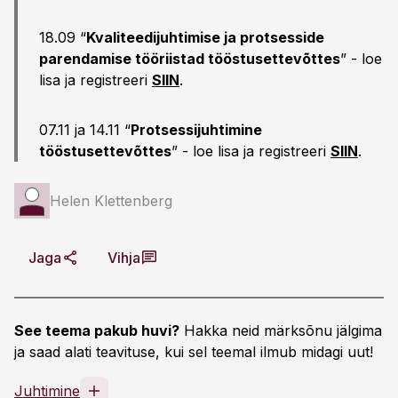
18.09 “
Kvaliteedijuhtimise ja protsesside
parendamise tööriistad tööstusettevõttes
” - loe
lisa ja registreeri
SIIN
.
07.11 ja 14.11 “
Protsessijuhtimine
tööstusettevõttes
” - loe lisa ja registreeri
SIIN
.
Helen Klettenberg
Jaga
Vihja
See teema pakub huvi?
Hakka neid märksõnu jälgima
ja saad alati teavituse, kui sel teemal ilmub midagi uut!
Juhtimine