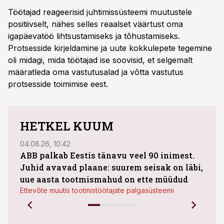
Töötajad reageerisid juhtimissüsteemi muutustele
positiivselt, nähes selles reaalset väärtust oma
igapäevatöö lihtsustamiseks ja tõhustamiseks.
Protsesside kirjeldamine ja uute kokkulepete tegemine
oli midagi, mida töötajad ise soovisid, et selgemalt
määratleda oma vastutusalad ja võtta vastutus
protsesside toimimise eest.
HETKEL KUUM
04.08.26, 10:42
03.08
ABB palkab Eestis tänavu veel 90 inimest.
Juhid avavad plaane: suurem seisak on läbi,
maht
uue aasta tootmismahud on ette müüdud
Bestn
Ettevõte muutis tootmistöötajate palgasüsteemi