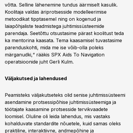
võtta. Selline lähenemine tundus äärmiselt kasulik.
Koolitaja valdas äriprotsesside modelleerimise
metoodikat tipptasemel ning on kogenud ja
laiapõhjaliste teadmistega juhtimissüsteemide
parendaja. Seetõttu otsustasime pärast koolitust teda
ka mentorina kaasata. Tema kaasamisel tuvastasime
parenduskohti, mida me ise võib-olla poleks
märganudki,“ rääkis SPX Aids To Navigation
operatsioonide juht Gerli Kulm.
Väljakutsed ja lahendused
Peamisteks väljakutseteks olid senise juhtimissüsteemi
asendamine protsessipõhise juhtimissüsteemiga ja
töötajate kaasamine protsesside tervikvaadete
loomisel. Oluline oli leida lahendus, mis vastaks
kohalduvate standardite nõuetele, kuid samas oleks
praktiline, interaktiivne, andmepõhine ja