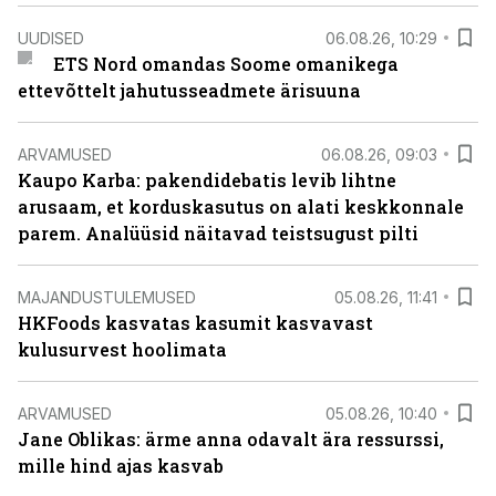
UUDISED
06.08.26, 10:29
ETS Nord omandas Soome omanikega
ettevõttelt jahutusseadmete ärisuuna
ARVAMUSED
06.08.26, 09:03
Kaupo Karba: pakendidebatis levib lihtne
arusaam, et korduskasutus on alati keskkonnale
parem. Analüüsid näitavad teistsugust pilti
MAJANDUSTULEMUSED
05.08.26, 11:41
HKFoods kasvatas kasumit kasvavast
kulusurvest hoolimata
ARVAMUSED
05.08.26, 10:40
Jane Oblikas: ärme anna odavalt ära ressurssi,
mille hind ajas kasvab