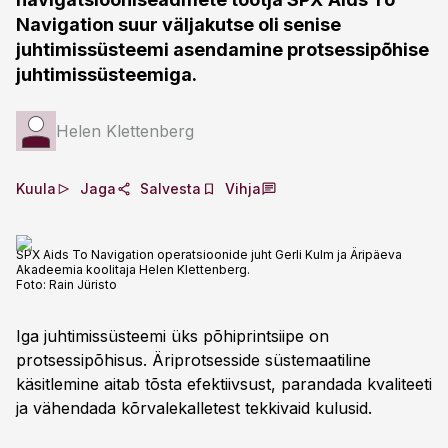
Navigation suur väljakutse oli senise
juhtimissüsteemi asendamine protsessipõhise
juhtimissüsteemiga.
Helen Klettenberg
Kuula
Jaga
Salvesta
Vihja
SPX Aids To Navigation operatsioonide juht Gerli Kulm ja Äripäeva
Akadeemia koolitaja Helen Klettenberg.
Foto:
Rain Jüristo
Iga juhtimissüsteemi üks põhiprintsiipe on
protsessipõhisus. Äriprotsesside süstemaatiline
käsitlemine aitab tõsta efektiivsust, parandada kvaliteeti
ja vähendada kõrvalekalletest tekkivaid kulusid.