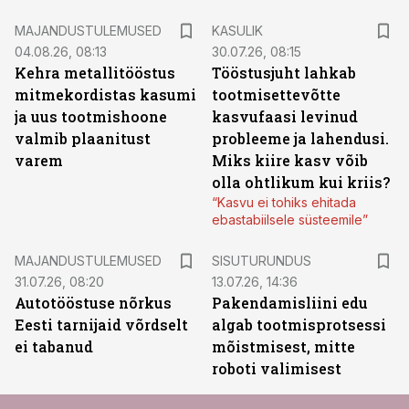
MAJANDUSTULEMUSED
KASULIK
04.08.26, 08:13
30.07.26, 08:15
Kehra metallitööstus
Tööstusjuht lahkab
mitmekordistas kasumi
tootmisettevõtte
ja uus tootmishoone
kasvufaasi levinud
valmib plaanitust
probleeme ja lahendusi.
varem
Miks kiire kasv võib
olla ohtlikum kui kriis?
“Kasvu ei tohiks ehitada
ebastabiilsele süsteemile”
ST
MAJANDUSTULEMUSED
SISUTURUNDUS
31.07.26, 08:20
13.07.26, 14:36
Autotööstuse nõrkus
Pakendamisliini edu
Eesti tarnijaid võrdselt
algab tootmisprotsessi
ei tabanud
mõistmisest, mitte
roboti valimisest