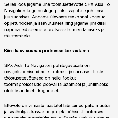
Selles loos jagame ühe tööstusettevõtte SPX Aids To
Navigation kogemuslugu protsessipõhise juhtimise
juurutamises. Anname ülevaate teekonnal kogetud
õppetundidest ja saavutustest ning jagame praktilisi
näpunäiteid sisemiste protsesside uuendamiseks ja
täiustamiseks.
Kiire kasv suunas protsesse korrastama
SPX Aids To Navigation põhitegevusala on
navigatsiooniseadmete tootmine ja sarnaselt teiste
tööstusettevõtetega on neilgi fookus
tootmisprotsesside pideval täiustamisel ja juhtimiseks
oluliste andmete kogumisel.
Ettevõte on viimastel aastatel läbi teinud palju muutusi
ja sealhulgas kasvanud projektipõhisest tootmisest