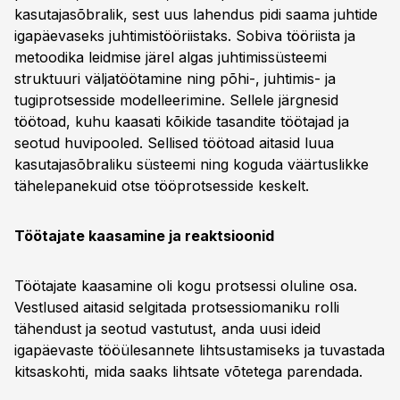
kasutajasõbralik, sest uus lahendus pidi saama juhtide
igapäevaseks juhtimistööriistaks. Sobiva tööriista ja
metoodika leidmise järel algas juhtimissüsteemi
struktuuri väljatöötamine ning põhi-, juhtimis- ja
tugiprotsesside modelleerimine. Sellele järgnesid
töötoad, kuhu kaasati kõikide tasandite töötajad ja
seotud huvipooled. Sellised töötoad aitasid luua
kasutajasõbraliku süsteemi ning koguda väärtuslikke
tähelepanekuid otse tööprotsesside keskelt.
Töötajate kaasamine ja reaktsioonid
Töötajate kaasamine oli kogu protsessi oluline osa.
Vestlused aitasid selgitada protsessiomaniku rolli
tähendust ja seotud vastutust, anda uusi ideid
igapäevaste tööülesannete lihtsustamiseks ja tuvastada
kitsaskohti, mida saaks lihtsate võtetega parendada.