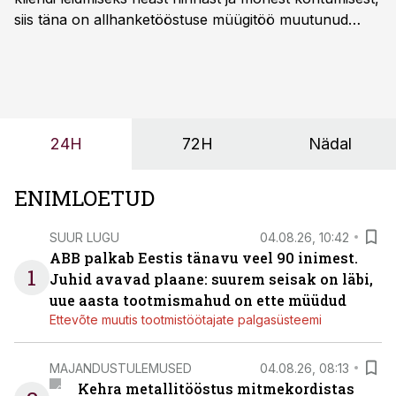
siis täna on allhanketööstuse müügitöö muutunud
märksa pikemaks ja süsteemsemaks. Konkurents on
kasvanud, kliendid kaaluvad otsuseid põhjalikumalt
ning partnerit ei valita enam ainult tootmisvõimekuse
või hinnakirja järgi.
24H
72H
Nädal
ENIMLOETUD
SUUR LUGU
04.08.26, 10:42
ABB palkab Eestis tänavu veel 90 inimest.
1
Juhid avavad plaane: suurem seisak on läbi,
uue aasta tootmismahud on ette müüdud
Ettevõte muutis tootmistöötajate palgasüsteemi
MAJANDUSTULEMUSED
04.08.26, 08:13
Kehra metallitööstus mitmekordistas