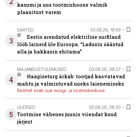
2
kasumi ja uus tootmishoone valmib
plaanitust varem
SAATED
03.08.26, 16:59
Eestis arendatud elektriline surfilaud
3
lööb laineid üle Euroopa. “Ladusin säästud
alla ja hakkasin ehitama”
MAJANDUSTULEMUSED
03.08.26, 08:27
Haagiseturg ärkab: tootjad kasvatavad
4
mahtu ja valmistuvad uueks laienemiseks
Bestnet avab uue müügi- ja tootmiskeskuse
UUDISED
05.08.26, 08:30
5
Tootmine vähenes juunis viiendat kuud
järjest