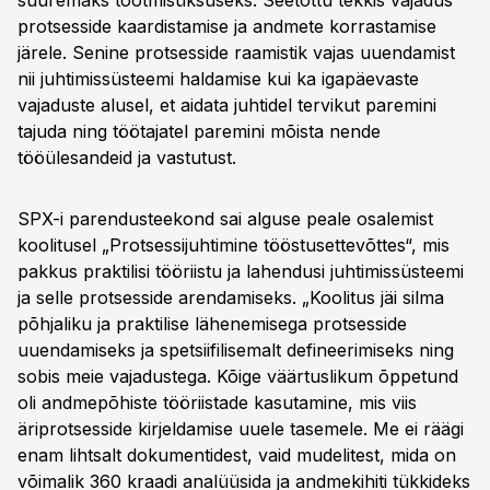
suuremaks tootmisüksuseks. Seetõttu tekkis vajadus
protsesside kaardistamise ja andmete korrastamise
järele. Senine protsesside raamistik vajas uuendamist
nii juhtimissüsteemi haldamise kui ka igapäevaste
vajaduste alusel, et aidata juhtidel tervikut paremini
tajuda ning töötajatel paremini mõista nende
tööülesandeid ja vastutust.
SPX-i parendusteekond sai alguse peale osalemist
koolitusel „Protsessijuhtimine tööstusettevõttes“, mis
pakkus praktilisi tööriistu ja lahendusi juhtimissüsteemi
ja selle protsesside arendamiseks. „Koolitus jäi silma
põhjaliku ja praktilise lähenemisega protsesside
uuendamiseks ja spetsiifilisemalt defineerimiseks ning
sobis meie vajadustega. Kõige väärtuslikum õppetund
oli andmepõhiste tööriistade kasutamine, mis viis
äriprotsesside kirjeldamise uuele tasemele. Me ei räägi
enam lihtsalt dokumentidest, vaid mudelitest, mida on
võimalik 360 kraadi analüüsida ja andmekihiti tükkideks