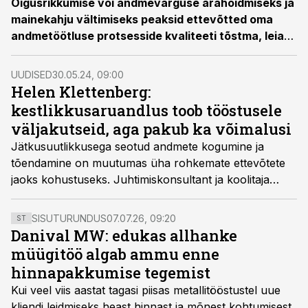
Õigusrikkumise või andmevarguse ärahoidmiseks ja
mainekahju vältimiseks peaksid ettevõtted oma
andmetöötluse protsesside kvaliteeti tõstma, leiab
Äripäeva Akadeemia koolitaja ja protsessijuhtimise
ekspert Helen Klettenberg.
UUDISED
30.05.24, 09:00
Helen Klettenberg:
kestlikkusaruandlus toob tööstusele
väljakutseid, aga pakub ka võimalusi
Jätkusuutlikkusega seotud andmete kogumine ja
tõendamine on muutumas üha rohkemate ettevõtete
jaoks kohustuseks. Juhtimiskonsultant ja koolitaja
Helen Klettenberg tutvustab ESG põhimõtteid ja jagab
soovitusi, kuidas valmistuda eesootavaks
SISUTURUNDUS
07.07.26, 09:20
ST
aruandluskohustuseks.
Danival MW: edukas allhanke
müügitöö algab ammu enne
hinnapakkumise tegemist
Kui veel viis aastat tagasi piisas metallitööstustel uue
kliendi leidmiseks heast hinnast ja mõnest kohtumisest,