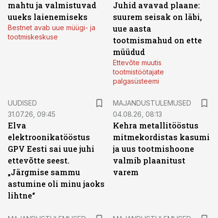
mahtu ja valmistuvad
Juhid avavad plaane:
uueks laienemiseks
suurem seisak on läbi,
Bestnet avab uue müügi- ja
uue aasta
tootmiskeskuse
tootmismahud on ette
müüdud
Ettevõte muutis
tootmistöötajate
palgasüsteemi
UUDISED
MAJANDUSTULEMUSED
31.07.26, 09:45
04.08.26, 08:13
Elva
Kehra metallitööstus
elektroonikatööstus
mitmekordistas kasumi
GPV Eesti sai uue juhi
ja uus tootmishoone
ettevõtte seest.
valmib plaanitust
„Järgmise sammu
varem
astumine oli minu jaoks
lihtne“