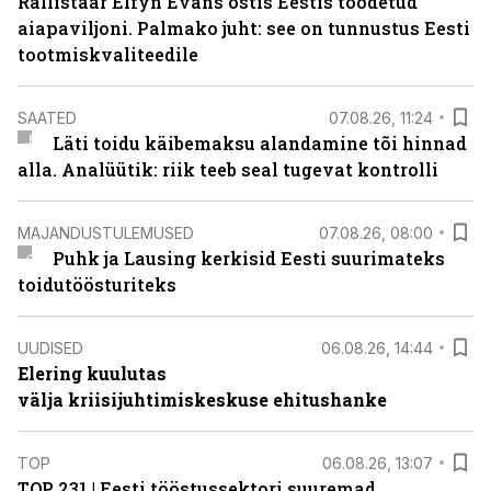
Rallistaar Elfyn Evans ostis Eestis toodetud
aiapaviljoni. Palmako juht: see on tunnustus Eesti
tootmiskvaliteedile
SAATED
07.08.26, 11:24
Läti toidu käibemaksu alandamine tõi hinnad
alla. Analüütik: riik teeb seal tugevat kontrolli
MAJANDUSTULEMUSED
07.08.26, 08:00
Puhk ja Lausing kerkisid Eesti suurimateks
toidutöösturiteks
UUDISED
06.08.26, 14:44
Elering kuulutas
välja kriisijuhtimiskeskuse ehitushanke
TOP
06.08.26, 13:07
TOP 231 | Eesti tööstussektori suuremad