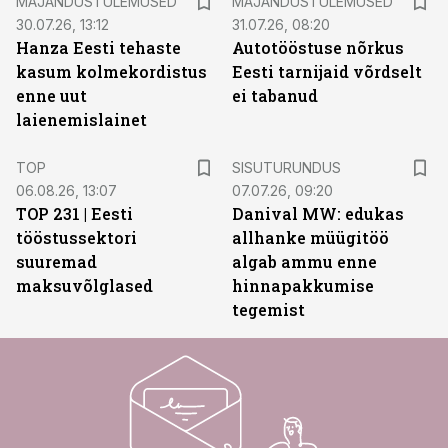
MAJANDUSTULEMUSED
MAJANDUSTULEMUSED
30.07.26, 13:12
31.07.26, 08:20
Hanza Eesti tehaste
Autotööstuse nõrkus
kasum kolmekordistus
Eesti tarnijaid võrdselt
enne uut
ei tabanud
laienemislainet
ST
TOP
SISUTURUNDUS
06.08.26, 13:07
07.07.26, 09:20
TOP 231 | Eesti
Danival MW: edukas
tööstussektori
allhanke müügitöö
suuremad
algab ammu enne
maksuvõlglased
hinnapakkumise
tegemist