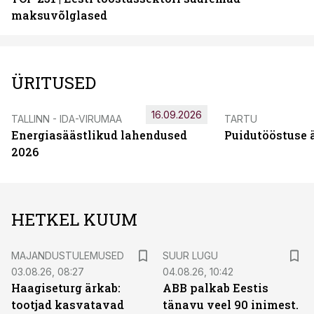
maksuvõlglased
ÜRITUSED
16.09.2026
TALLINN - IDA-VIRUMAA
TARTU
Energiasäästlikud lahendused
Puidutööstuse 
2026
HETKEL KUUM
MAJANDUSTULEMUSED
SUUR LUGU
03.08.26, 08:27
04.08.26, 10:42
Haagiseturg ärkab:
ABB palkab Eestis
tootjad kasvatavad
tänavu veel 90 inimest.