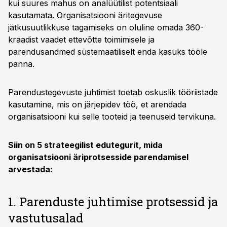
kui suures mahus on analüütilist potentsiaali
kasutamata. Organisatsiooni äritegevuse
jätkusuutlikkuse tagamiseks on oluline omada 360-
kraadist vaadet ettevõtte toimimisele ja
parendusandmed süstemaatiliselt enda kasuks tööle
panna.
Parendustegevuste juhtimist toetab oskuslik tööriistade
kasutamine, mis on järjepidev töö, et arendada
organisatsiooni kui selle tooteid ja teenuseid tervikuna.
Siin on 5 strateegilist edutegurit, mida
organisatsiooni äriprotsesside parendamisel
arvestada:
1. Parenduste juhtimise protsessid ja
vastutusalad