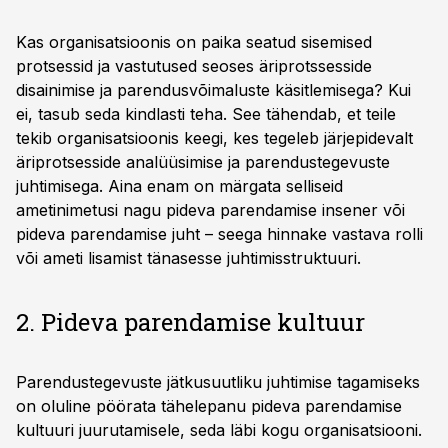
Kas organisatsioonis on paika seatud sisemised
protsessid ja vastutused seoses äriprotssesside
disainimise ja parendusvõimaluste käsitlemisega? Kui
ei, tasub seda kindlasti teha. See tähendab, et teile
tekib organisatsioonis keegi, kes tegeleb järjepidevalt
äriprotsesside analüüsimise ja parendustegevuste
juhtimisega. Aina enam on märgata selliseid
ametinimetusi nagu pideva parendamise insener või
pideva parendamise juht – seega hinnake vastava rolli
või ameti lisamist tänasesse juhtimisstruktuuri.
2. Pideva parendamise kultuur
Parendustegevuste jätkusuutliku juhtimise tagamiseks
on oluline pöörata tähelepanu pideva parendamise
kultuuri juurutamisele, seda läbi kogu organisatsiooni.