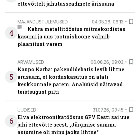
ettevõttelt jahutusseadmete ärisuuna
MAJANDUSTULEMUSED
04.08.26, 08:13
Kehra metallitööstus mitmekordistas
4
kasumi ja uus tootmishoone valmib
plaanitust varem
ARVAMUSED
06.08.26, 09:03
Kaupo Karba: pakendidebatis levib lihtne
5
arusaam, et korduskasutus on alati
keskkonnale parem. Analüüsid näitavad
teistsugust pilti
UUDISED
31.07.26, 09:45
Elva elektroonikatööstus GPV Eesti sai uue
6
juhi ettevõtte seest. „Järgmise sammu
astumine oli minu jaoks lihtne“