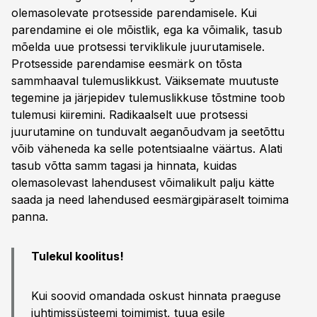
olemasolevate protsesside parendamisele. Kui
parendamine ei ole mõistlik, ega ka võimalik, tasub
mõelda uue protsessi terviklikule juurutamisele.
Protsesside parendamise eesmärk on tõsta
sammhaaval tulemuslikkust. Väiksemate muutuste
tegemine ja järjepidev tulemuslikkuse tõstmine toob
tulemusi kiiremini. Radikaalselt uue protsessi
juurutamine on tunduvalt aeganõudvam ja seetõttu
võib väheneda ka selle potentsiaalne väärtus. Alati
tasub võtta samm tagasi ja hinnata, kuidas
olemasolevast lahendusest võimalikult palju kätte
saada ja need lahendused eesmärgipäraselt toimima
panna.
Tulekul koolitus!
Kui soovid omandada oskust hinnata praeguse
juhtimissüsteemi toimimist, tuua esile