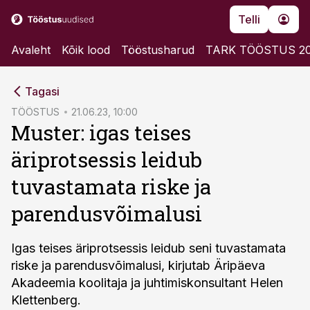
Telli
Avaleht
Kõik lood
Tööstusharud
TARK TÖÖSTUS 2
cebook
cebook
Tagasi
Twitter)
Twitter)
TÖÖSTUS
21.06.23, 10:00
Muster: igas teises
kedIn
kedIn
äriprotsessis leidub
ail
ail
tuvastamata riske ja
k
k
parendusvõimalusi
Igas teises äriprotsessis leidub seni tuvastamata
riske ja parendusvõimalusi, kirjutab Äripäeva
Akadeemia koolitaja ja juhtimiskonsultant Helen
Klettenberg.