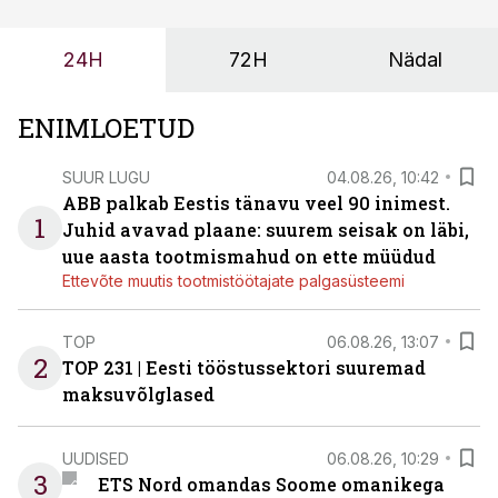
või hinnakirja järgi.
24H
72H
Nädal
ENIMLOETUD
SUUR LUGU
04.08.26, 10:42
ABB palkab Eestis tänavu veel 90 inimest.
1
Juhid avavad plaane: suurem seisak on läbi,
uue aasta tootmismahud on ette müüdud
Ettevõte muutis tootmistöötajate palgasüsteemi
TOP
06.08.26, 13:07
2
TOP 231 | Eesti tööstussektori suuremad
maksuvõlglased
UUDISED
06.08.26, 10:29
3
ETS Nord omandas Soome omanikega