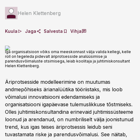
Helen Klettenberg
Kuula
Jaga
Salvesta
Vihja
Iga organisatsioon võiks oma meeskonnast välja valida kellegi, kelle
roll on tegeleda pidevalt äriprotsesside analüüsimise ja
parendusvõimaluste otsimisega, leiab koolitaja ja juhtimiskonsultant
Helen Klettenberg.
Äriprotsesside modelleerimine on muutumas
andmepõhiseks ärianalüütika tööriistaks, mis loob
võimalusi innovatsiooni edendamiseks ja
organisatsiooni igapäevase tulemuslikkuse tõstmiseks.
Olles juhtimiskonsultandina erinevaid juhtimissüsteeme
loonud ja arendanud, on numbriliselt välja joonistunud
trend, kus igas teises äriprotsessis leidub seni
tuvastamata riske ja parendusvõimalusi. See näitab,