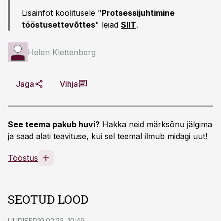
Lisainfot koolitusele "
Protsessijuhtimine
tööstusettevõttes
" leiad
SIIT
.
Helen Klettenberg
Jaga
Vihja
See teema pakub huvi?
Hakka neid märksõnu jälgima
ja saad alati teavituse, kui sel teemal ilmub midagi uut!
Tööstus
SEOTUD LOOD
UUDISED
10.02.23, 10:49