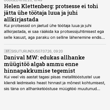
Helen Klettenberg: protsesse ei tohi
jätta ühe töötaja luua ja juhi
allkirjastada
Kui protsessid on jäetud ühe töötaja luua ja juhi
allkirjastada, ei saa rääkida ka protsessijuhtimisest ega
selle kasust, aga paraku on selline lähenemine endiselt
reaalsus, kirjutab Äripäeva Akadeemia koolitaja ja
juhtimiskonsultant Helen Klettenberg.
SISUTURUNDUS
07.07.26, 09:20
ST
Danival MW: edukas allhanke
müügitöö algab ammu enne
hinnapakkumise tegemist
Kui veel viis aastat tagasi piisas metallitööstustel uue
kliendi leidmiseks heast hinnast ja mõnest kohtumisest,
siis täna on allhanketööstuse müügitöö muutunud
märksa pikemaks ja süsteemsemaks. Konkurents on
kasvanud, kliendid kaaluvad otsuseid põhjalikumalt
ning partnerit ei valita enam ainult tootmisvõimekuse