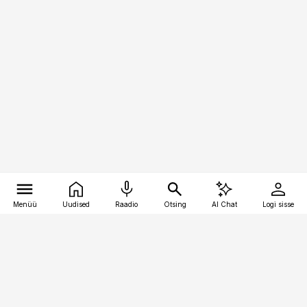
Menüü
Uudised
Raadio
Otsing
AI Chat
Logi sisse
Vana-Lõuna 39/1, 19094 Tallinn
(+372) 667 0111
toostusuudised@toostusuudised.ee