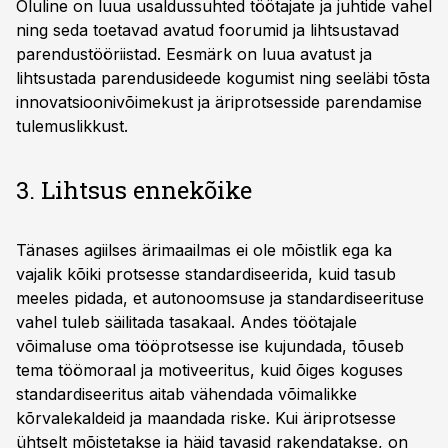
Oluline on luua usaldussuhted töötajate ja juhtide vahel
ning seda toetavad avatud foorumid ja lihtsustavad
parendustööriistad. Eesmärk on luua avatust ja
lihtsustada parendusideede kogumist ning seeläbi tõsta
innovatsioonivõimekust ja äriprotsesside parendamise
tulemuslikkust.
3. Lihtsus ennekõike
Tänases agiilses ärimaailmas ei ole mõistlik ega ka
vajalik kõiki protsesse standardiseerida, kuid tasub
meeles pidada, et autonoomsuse ja standardiseerituse
vahel tuleb säilitada tasakaal. Andes töötajale
võimaluse oma tööprotsesse ise kujundada, tõuseb
tema töömoraal ja motiveeritus, kuid õiges koguses
standardiseeritus aitab vähendada võimalikke
kõrvalekaldeid ja maandada riske. Kui äriprotsesse
ühtselt mõistetakse ja häid tavasid rakendatakse, on