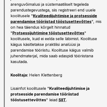
arenguvõimalusi ja süstemaatiliselt tegeleda
parendustegevustega, siis registreeri end uuele
koolitusele "
Kvaliteedijuhtimise ja protsesside
parendamise tööriistad tööstusettevõttes
", mis
on hea täiendus kõrgelt hinnatud
"
Protsessijuhtimine tööstusettevõttes
"
koolitusele, kuid ei eelda selle läbimist. Koolituse
käigus käsitletakse praktilisi analüüsi ja
parendamise tööriistu. Koolituse käigus valmib
juhendmaterjal, mida saab edaspidi tööriistana
kasutada.
Koolitaja:
Helen Klettenberg
Lisainfot koolitusele "
Kvaliteedijuhtimise ja
protsesside parendamise tööriistad
tööstusettevõttes
" leiad
SIIT
.