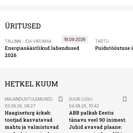
ÜRITUSED
16.09.2026
TALLINN - IDA-VIRUMAA
TARTU
Energiasäästlikud lahendused
Puidutööstuse 
2026
HETKEL KUUM
MAJANDUSTULEMUSED
SUUR LUGU
03.08.26, 08:27
04.08.26, 10:42
Haagiseturg ärkab:
ABB palkab Eestis
tootjad kasvatavad
tänavu veel 90 inimest.
mahtu ja valmistuvad
Juhid avavad plaane: