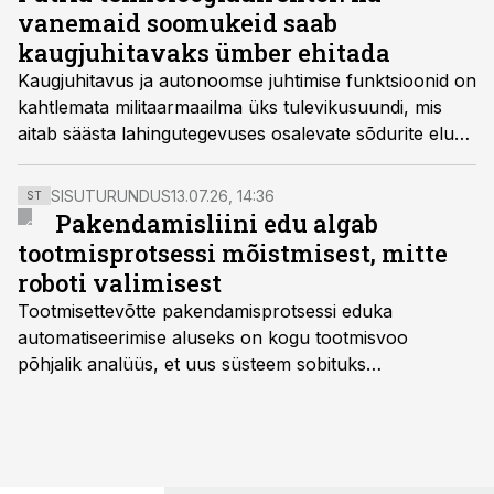
vanemaid soomukeid saab
kaugjuhitavaks ümber ehitada
Kaugjuhitavus ja autonoomse juhtimise funktsioonid on
kahtlemata militaarmaailma üks tulevikusuundi, mis
aitab säästa lahingutegevuses osalevate sõdurite elusid
ning panustab erinevate juhiabi funktsioonidega ka
tsiviilsõidukite arengusse, aga see ei pea tähendama
SISUTURUNDUS
13.07.26, 14:36
ST
ilmtingimata uute mehitamata masinate hankimist, ütleb
Pakendamisliini edu algab
Patria Land äriüksuse tehnoloogiadirektori Matti
tootmisprotsessi mõistmisest, mitte
Saarikko.
roboti valimisest
Tootmisettevõtte pakendamisprotsessi eduka
automatiseerimise aluseks on kogu tootmisvoo
põhjalik analüüs, et uus süsteem sobituks
olemasolevasse keskkonda, aitaks vähendada
tööjõuvajadust ning oleks valmis ka ettevõtte
tulevasteks arenguteks. Lihtsalt roboti lisamine
enamasti oodatud tulemust ei too, nendib tootmise ja