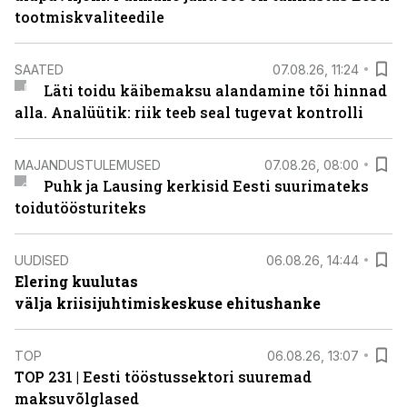
tootmiskvaliteedile
SAATED
07.08.26, 11:24
Läti toidu käibemaksu alandamine tõi hinnad
alla. Analüütik: riik teeb seal tugevat kontrolli
MAJANDUSTULEMUSED
07.08.26, 08:00
Puhk ja Lausing kerkisid Eesti suurimateks
toidutöösturiteks
UUDISED
06.08.26, 14:44
Elering kuulutas
välja kriisijuhtimiskeskuse ehitushanke
TOP
06.08.26, 13:07
TOP 231 | Eesti tööstussektori suuremad
maksuvõlglased