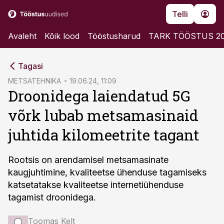
Telli
Avaleht
Kõik lood
Tööstusharud
TARK TÖÖSTUS 2
cebook
Tagasi
Twitter)
METSATEHNIKA
19.06.24, 11:09
Droonidega laiendatud 5G
kedIn
võrk lubab metsamasinaid
ail
juhtida kilomeetrite tagant
k
Rootsis on arendamisel metsamasinate
kaugjuhtimine, kvaliteetse ühenduse tagamiseks
katsetatakse kvaliteetse internetiühenduse
tagamist droonidega.
Toomas Kelt