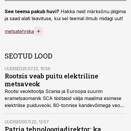
See teema pakub huvi?
Hakka neid märksõnu jälgima
ja saad alati teavituse, kui sel teemal ilmub midagi uut!
metsatehnika
SEOTUD LOOD
UUDISED
25.07.22, 10:56
Rootsis veab puitu elektriline
metsaveok
Rootsi veokitootja Scania ja Euroopa suurim
erametsaomanik SCA töötasid välja maailma esimese
elektrilise puiduveoki. 80-tonnise kandevõimega veok
transpordib puitu SCA Gimonäsis asuva puiduterminali
ja Obbola paberivabriku vahel.
UUDISED
05.11.20, 12:07
Patria tehnoloogiadirektor: ka