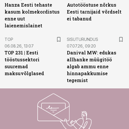
Hanza Eesti tehaste
Autotööstuse nõrkus
kasum kolmekordistus
Eesti tarnijaid võrdselt
enne uut
ei tabanud
laienemislainet
ST
TOP
SISUTURUNDUS
06.08.26, 13:07
07.07.26, 09:20
TOP 231 | Eesti
Danival MW: edukas
tööstussektori
allhanke müügitöö
suuremad
algab ammu enne
maksuvõlglased
hinnapakkumise
tegemist