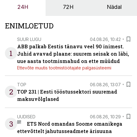
tööstuse automatiseerimislahenduste arendaja Smitech
24H
72H
Nädal
OÜ tegevjuht Sander Mitendorf.
ENIMLOETUD
SUUR LUGU
04.08.26, 10:42
ABB palkab Eestis tänavu veel 90 inimest.
1
Juhid avavad plaane: suurem seisak on läbi,
uue aasta tootmismahud on ette müüdud
Ettevõte muutis tootmistöötajate palgasüsteemi
TOP
06.08.26, 13:07
2
TOP 231 | Eesti tööstussektori suuremad
maksuvõlglased
UUDISED
06.08.26, 10:29
3
ETS Nord omandas Soome omanikega
ettevõttelt jahutusseadmete ärisuuna