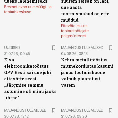
uueks laienemiseks
suurem seisak on läbi,
Bestnet avab uue müügi- ja
uue aasta
tootmiskeskuse
tootmismahud on ette
müüdud
Ettevõte muutis
tootmistöötajate
palgasüsteemi
UUDISED
MAJANDUSTULEMUSED
31.07.26, 09:45
04.08.26, 08:13
Elva
Kehra metallitööstus
elektroonikatööstus
mitmekordistas kasumi
GPV Eesti sai uue juhi
ja uus tootmishoone
ettevõtte seest.
valmib plaanitust
„Järgmise sammu
varem
astumine oli minu jaoks
lihtne“
MAJANDUSTULEMUSED
MAJANDUSTULEMUSED
30.07.26, 13:12
31.07.26, 08:20