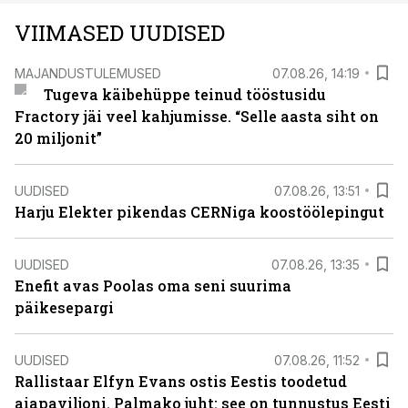
VIIMASED UUDISED
MAJANDUSTULEMUSED
07.08.26, 14:19
Tugeva käibehüppe teinud tööstusidu
Fractory jäi veel kahjumisse. “Selle aasta siht on
20 miljonit”
UUDISED
07.08.26, 13:51
Harju Elekter pikendas CERNiga koostöölepingut
UUDISED
07.08.26, 13:35
Enefit avas Poolas oma seni suurima
päikesepargi
UUDISED
07.08.26, 11:52
Rallistaar Elfyn Evans ostis Eestis toodetud
aiapaviljoni. Palmako juht: see on tunnustus Eesti