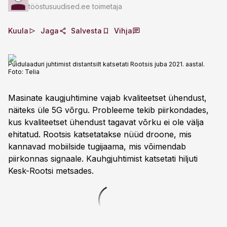
tööstusuudised.ee toimetaja
Kuula
Jaga
Salvesta
Vihja
Puidulaaduri juhtimist distantsilt katsetati Rootsis juba 2021. aastal.
Foto:
Telia
Masinate kaugjuhtimine vajab kvaliteetset ühendust,
näiteks üle 5G võrgu. Probleeme tekib piirkondades,
kus kvaliteetset ühendust tagavat võrku ei ole välja
ehitatud. Rootsis katsetatakse nüüd droone, mis
kannavad mobiilside tugijaama, mis võimendab
piirkonnas signaale. Kauhgjuhtimist katsetati hiljuti
Kesk-Rootsi metsades.