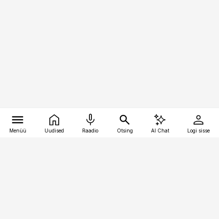
Menüü
Uudised
Raadio
Otsing
AI Chat
Logi sisse
Vana-Lõuna 39/1, 19094 Tallinn
(+372) 667 0111
toostusuudised@toostusuudised.ee