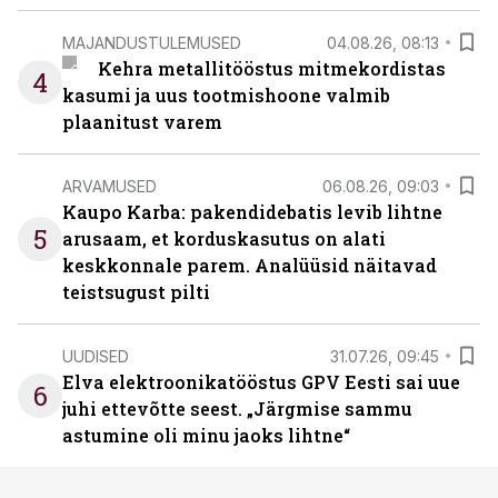
MAJANDUSTULEMUSED
04.08.26, 08:13
Kehra metallitööstus mitmekordistas
4
kasumi ja uus tootmishoone valmib
plaanitust varem
ARVAMUSED
06.08.26, 09:03
Kaupo Karba: pakendidebatis levib lihtne
5
arusaam, et korduskasutus on alati
keskkonnale parem. Analüüsid näitavad
teistsugust pilti
UUDISED
31.07.26, 09:45
Elva elektroonikatööstus GPV Eesti sai uue
6
juhi ettevõtte seest. „Järgmise sammu
astumine oli minu jaoks lihtne“