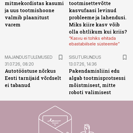
mitmekordistas kasumi
tootmisettevõtte
ja uus tootmishoone
kasvufaasi levinud
valmib plaanitust
probleeme ja lahendusi.
varem
Miks kiire kasv võib
olla ohtlikum kui kriis?
“Kasvu ei tohiks ehitada
ebastabiilsele süsteemile”
ST
MAJANDUSTULEMUSED
SISUTURUNDUS
31.07.26, 08:20
13.07.26, 14:36
Autotööstuse nõrkus
Pakendamisliini edu
Eesti tarnijaid võrdselt
algab tootmisprotsessi
ei tabanud
mõistmisest, mitte
roboti valimisest