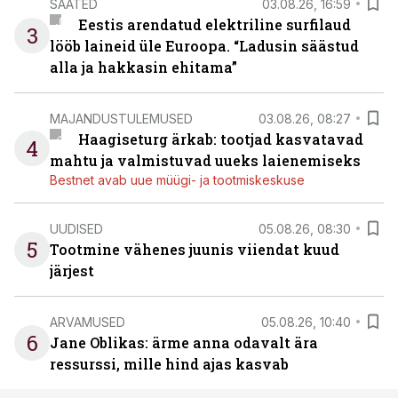
SAATED
03.08.26, 16:59
Eestis arendatud elektriline surfilaud
3
lööb laineid üle Euroopa. “Ladusin säästud
alla ja hakkasin ehitama”
MAJANDUSTULEMUSED
03.08.26, 08:27
Haagiseturg ärkab: tootjad kasvatavad
4
mahtu ja valmistuvad uueks laienemiseks
Bestnet avab uue müügi- ja tootmiskeskuse
UUDISED
05.08.26, 08:30
5
Tootmine vähenes juunis viiendat kuud
järjest
ARVAMUSED
05.08.26, 10:40
6
Jane Oblikas: ärme anna odavalt ära
ressurssi, mille hind ajas kasvab