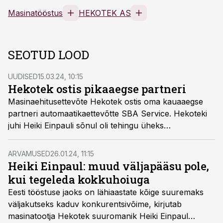
Masinatööstus
HEKOTEK AS
SEOTUD LOOD
UUDISED
15.03.24, 10:15
Hekotek ostis pikaaegse partneri
Masinaehitusettevõte Hekotek ostis oma kauaaegse
partneri automaatikaettevõtte SBA Service. Hekoteki
juhi Heiki Einpauli sõnul oli tehingu üheks
motivaatoriks see, et osapooled ei peaks enam
vaidlema, kellele millised kulud ja tulud jäävad, kirjutab
ARVAMUSED
26.01.24, 11:15
Äripäev.
Heiki Einpaul: muud väljapääsu pole,
kui tegeleda kokkuhoiuga
Eesti tööstuse jaoks on lähiaastate kõige suuremaks
väljakutseks kaduv konkurentsivõime, kirjutab
masinatootja Hekotek suuromanik Heiki Einpaul