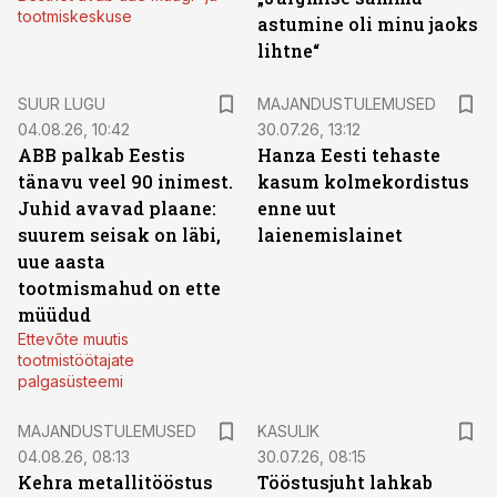
tootmiskeskuse
astumine oli minu jaoks
lihtne“
SUUR LUGU
MAJANDUSTULEMUSED
04.08.26, 10:42
30.07.26, 13:12
ABB palkab Eestis
Hanza Eesti tehaste
tänavu veel 90 inimest.
kasum kolmekordistus
Juhid avavad plaane:
enne uut
suurem seisak on läbi,
laienemislainet
uue aasta
tootmismahud on ette
müüdud
Ettevõte muutis
tootmistöötajate
palgasüsteemi
MAJANDUSTULEMUSED
KASULIK
04.08.26, 08:13
30.07.26, 08:15
Kehra metallitööstus
Tööstusjuht lahkab