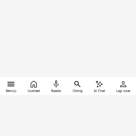
Menüü
Uudised
Raadio
Otsing
AI Chat
Logi sisse
Vana-Lõuna 39/1, 19094 Tallinn
(+372) 667 0111
toostusuudised@toostusuudised.ee