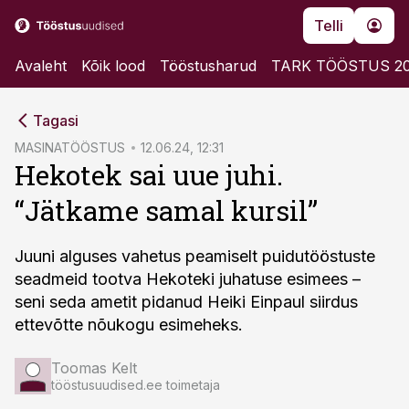
Telli
Avaleht
Kõik lood
Tööstusharud
TARK TÖÖSTUS 2
cebook
Tagasi
Twitter)
MASINATÖÖSTUS
12.06.24, 12:31
Hekotek sai uue juhi.
kedIn
“Jätkame samal kursil”
ail
k
Juuni alguses vahetus peamiselt puidutööstuste
seadmeid tootva Hekoteki juhatuse esimees –
seni seda ametit pidanud Heiki Einpaul siirdus
ettevõtte nõukogu esimeheks.
Toomas Kelt
tööstusuudised.ee toimetaja