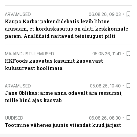
ARVAMUSED
06.08.26, 09:03
Kaupo Karba: pakendidebatis levib lihtne
arusaam, et korduskasutus on alati keskkonnale
parem. Analüüsid näitavad teistsugust pilti
MAJANDUSTULEMUSED
05.08.26, 11:41
HKFoods kasvatas kasumit kasvavast
kulusurvest hoolimata
ARVAMUSED
05.08.26, 10:40
Jane Oblikas: ärme anna odavalt ära ressurssi,
mille hind ajas kasvab
UUDISED
05.08.26, 08:30
Tootmine vähenes juunis viiendat kuud järjest