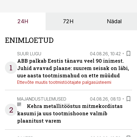
ei tähenda see ettevõtte jaoks ainult tehnilist
probleemi, vaid otsest rahalist kulu, venivaid tähtaegu
ja suuremaid riske tööohutusele.
24H
72H
Nädal
ENIMLOETUD
SUUR LUGU
04.08.26, 10:42
ABB palkab Eestis tänavu veel 90 inimest.
1
Juhid avavad plaane: suurem seisak on läbi,
uue aasta tootmismahud on ette müüdud
Ettevõte muutis tootmistöötajate palgasüsteemi
MAJANDUSTULEMUSED
04.08.26, 08:13
Kehra metallitööstus mitmekordistas
2
kasumi ja uus tootmishoone valmib
plaanitust varem