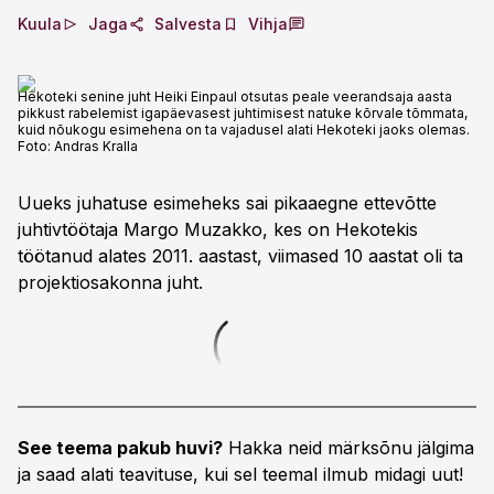
Kuula
Jaga
Salvesta
Vihja
Hekoteki senine juht Heiki Einpaul otsutas peale veerandsaja aasta
pikkust rabelemist igapäevasest juhtimisest natuke kõrvale tõmmata,
kuid nõukogu esimehena on ta vajadusel alati Hekoteki jaoks olemas.
Foto:
Andras Kralla
Uueks juhatuse esimeheks sai pikaaegne ettevõtte
juhtivtöötaja Margo Muzakko, kes on Hekotekis
töötanud alates 2011. aastast, viimased 10 aastat oli ta
projektiosakonna juht.
See teema pakub huvi?
Hakka neid märksõnu jälgima
ja saad alati teavituse, kui sel teemal ilmub midagi uut!