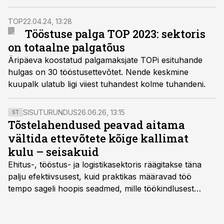
vastuses Tööstusuudiste sektori arvamusliidrite
küsitlusele.
TOP
22.04.24, 13:28
Tööstuse palga TOP 2023: sektoris
on totaalne palgatõus
Äripäeva koostatud palgamaksjate TOPi esituhande
hulgas on 30 tööstusettevõtet. Nende keskmine
kuupalk ulatub ligi viiest tuhandest kolme tuhandeni.
SISUTURUNDUS
26.06.26, 13:15
ST
Tõstelahendused peavad aitama
vältida ettevõtete kõige kallimat
kulu – seisakuid
Ehitus-, tööstus- ja logistikasektoris räägitakse täna
palju efektiivsusest, kuid praktikas määravad töö
tempo sageli hoopis seadmed, mille töökindlusest
sõltub kogu objekti või tootmise sujuvus. Kui tõstuk
seisab, töö katkeb või masin ei vasta töötingimustele,