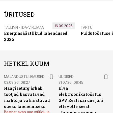
ÜRITUSED
16.09.2026
TALLINN - IDA-VIRUMAA
TARTU
Energiasäästlikud lahendused
Puidutööstuse 
2026
HETKEL KUUM
MAJANDUSTULEMUSED
UUDISED
03.08.26, 08:27
31.07.26, 09:45
Haagiseturg ärkab:
Elva
tootjad kasvatavad
elektroonikatööstus
mahtu ja valmistuvad
GPV Eesti sai uue juhi
uueks laienemiseks
ettevõtte seest.
Bestnet avab uue müügi- ja
„Järgmise sammu