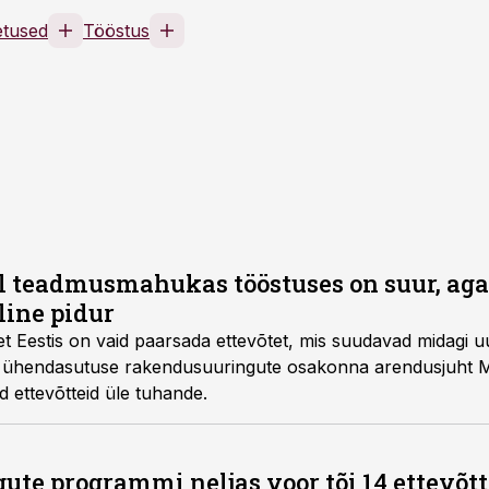
oetused
Tööstus
al teadmusmahukas tööstuses on suur, ag
line pidur
 et Eestis on vaid paarsada ettevõtet, mis suudavad midagi 
xi ühendasutuse rakendusuuringute osakonna arendusjuht M
d ettevõtteid üle tuhande.
te programmi neljas voor tõi 14 ettevõtte