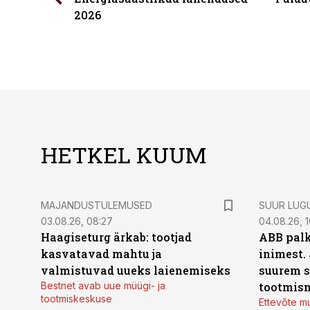
2026
HETKEL KUUM
MAJANDUSTULEMUSED
SUUR LUG
03.08.26, 08:27
04.08.26, 1
Haagiseturg ärkab: tootjad
ABB palk
kasvatavad mahtu ja
inimest.
valmistuvad uueks laienemiseks
suurem s
Bestnet avab uue müügi- ja
tootmis
tootmiskeskuse
Ettevõte mu