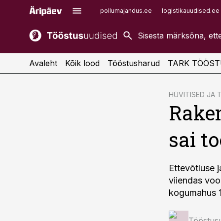
pollumajandus.ee
logistikauudised.ee
kaubandus.ee
imelineajalugu.ee
kinnisvarauudised.ee
imelineteadus.ee
Avaleht
Kõik lood
Tööstusharud
TARK TÖÖST
cebook
HÜVITISED JA
Rake
Twitter)
kedIn
sai to
ail
k
Ettevõtluse 
viiendas voo
kogumahus 18
Tööstus