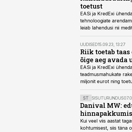
toetust
EASi ja KredExi ühend
tehnoloogiate arendami
leiab lahendusi nii medi
tootmises kui ka uut tü
UUDISED
15.09.23, 13:27
Riik toetab taas
õige aeg avada 
EASi ja KredExi ühend
teadmusmahukate rakend
miljonit eurot ning toe
ST
SISUTURUNDUS
07.0
Danival MW: ed
hinnapakkumis
Kui veel viis aastat tag
kohtumisest, siis tän