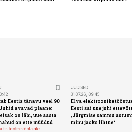
U
UUDISED
0:42
31.07.26, 09:45
ab Eestis tänavu veel 90
Elva elektroonikatööstu
 Juhid avavad plaane:
Eesti sai uue juhi ettevõt
eisak on läbi, uue aasta
„Järgmise sammu astumi
mahud on ette müüdud
minu jaoks lihtne“
utis tootmistöötajate