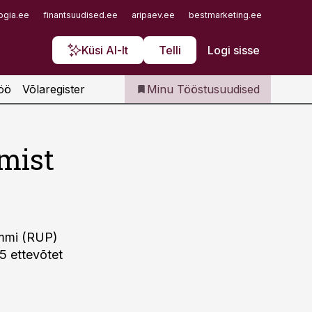
Iseteenindus
ogia.ee
finantsuudised.ee
aripaev.ee
bestmarketing.ee
finantsu
Telli Tööstusuudised
Küsi AI-lt
Telli
Logi sisse
öö
Võlaregister
Minu Tööstusuudised
mist
ammi (RUP)
5 ettevõtet