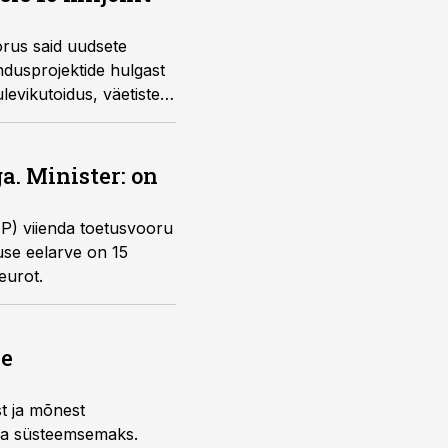
rus said uudsete
ndusprojektide hulgast
ulevikutoidus, väetiste
a. Minister: on
P) viienda toetusvooru
use eelarve on 15
eurot.
ne
st ja mõnest
 ja süsteemsemaks.