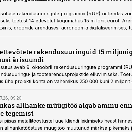
asutuse rakendusuuringute programmi (RUP) neljandas voo
seks toetust 14 ettevõtet kogumahus 15 miljonit eurot. Are
tsiinis, droonide arenduses, agronoomia digitaliseerimises, t
üpi elektrolüüserite ehitamises.
 ettevõtete rakendusuuringuid 15 miljonig
uusi ärisuundi
asutus avab 9. oktoobril rakendusuuringute programmi (RU
usuuringu- ja tootearendusprojektide elluviimiseks. Toet
tus ühe projekti kohta on vahemikus 250 000 kuni 2 miljonit 
7.26, 09:20
ukas allhanke müügitöö algab ammu en
e tegemist
asi piisas metallitööstustel uue kliendi leidmiseks heast hinna
a on allhanketööstuse müügitöö muutunud märksa pikemaks