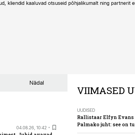
 kliendid kaaluvad otsuseid põhjalikumalt ning partnerit ei
nnakirja järgi.
Nädal
VIIMASED U
UUDISED
Rallistaar Elfyn Evans 
Palmako juht: see on t
04.08.26, 10:42
inimest. Juhid avavad