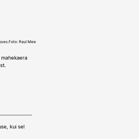
uses.
Foto:
Raul Mee
e, mahekaera
st.
se, kui sel