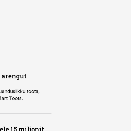
a arengut
uuenduslikku toota,
art Toots.
le 15 miljonit