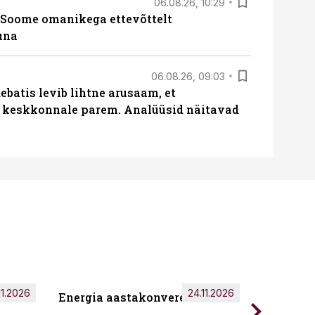
06.08.26, 10:29
Soome omanikega ettevõttelt
una
06.08.26, 09:03
batis levib lihtne arusaam, et
i keskkonnale parem. Analüüsid näitavad
11.2026
24.11.2026
Energia aastakonverents 2026
Tark töö