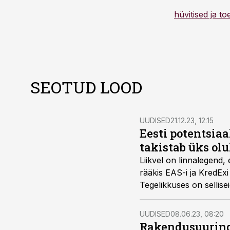
hüvitised ja t
SEOTUD LOOD
UUDISED
21.12.23, 12:15
Eesti potentsia
takistab üks olu
Liikvel on linnalegend,
rääkis EAS-i ja KredE
Tegelikkuses on sellisei
UUDISED
08.06.23, 08:20
Rakendusuuringu