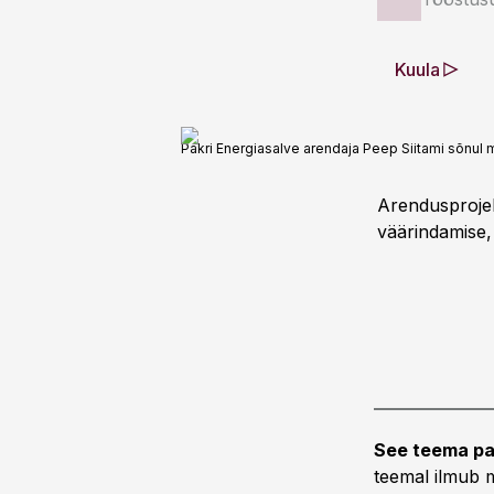
Kuula
Pakri Energiasalve arendaja Peep Siitami sõnu
Arendusprojek
väärindamise,
See teema pa
teemal ilmub m