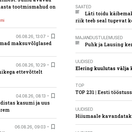
 aasta tootmismahud on
SAATED
Läti toidu käibema
riik teeb seal tugevat k
emi
06.08.26, 13:07
MAJANDUSTULEMUSED
uremad maksuvõlglased
Puhk ja Lausing ke
UUDISED
06.08.26, 10:29
Elering kuulutas välja
kega ettevõttelt
TOP
TOP 231 | Eesti tööstu
04.08.26, 08:13
distas kasumi ja uus
UUDISED
arem
Hiiumaale kavandatak
06.08.26, 09:03