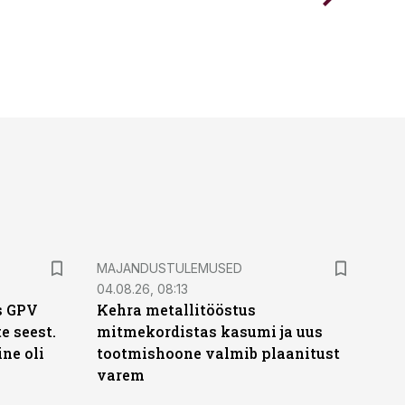
MAJANDUSTULEMUSED
04.08.26, 08:13
s GPV
Kehra metallitööstus
te seest.
mitmekordistas kasumi ja uus
ne oli
tootmishoone valmib plaanitust
varem