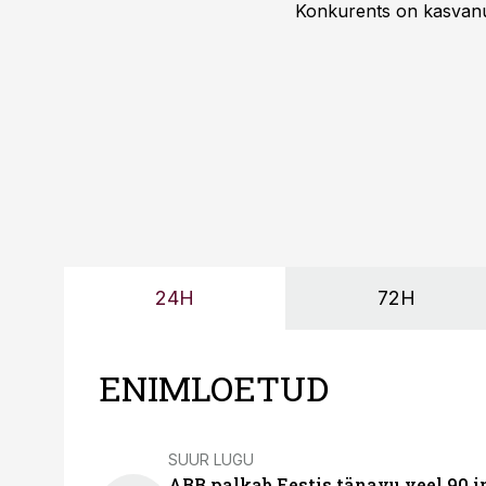
Konkurents on kasvanud,
tootmisvõimekuse või hi
24H
72H
ENIMLOETUD
SUUR LUGU
ABB palkab Eestis tänavu veel 90 