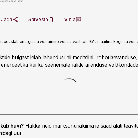
Jaga
Salvesta
Vihja
l moodustab enetgia salvestamine vesisalvestites 95% maailma kogu salvest
tide hulgast leiab lahendusi nii meditsiini, robotlaevandus
 energeetika kui ka seenematerjalide arenduse valdkondade
kub huvi?
Hakka neid märksõnu jälgima ja saad alati teavitu
idagi uut!