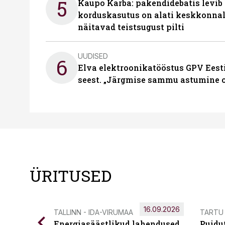
5
Kaupo Karba: pakendidebatis levib 
korduskasutus on alati keskkonna
näitavad teistsugust pilti
UUDISED
6
Elva elektroonikatööstus GPV Eesti 
seest. „Järgmise sammu astumine ol
ÜRITUSED
16.09.2026
TALLINN - IDA-VIRUMAA
TARTU
Energiasäästlikud lahendused
Puidu