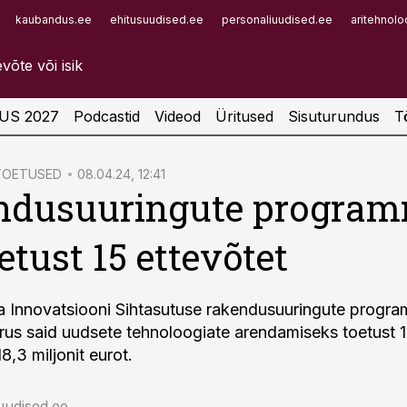
kaubandus.ee
ehitusuudised.ee
personaliuudised.ee
aritehnolo
Infopank
Radar
US 2027
Podcastid
Videod
Üritused
Sisuturundus
T
 TOETUSED
08.04.24, 12:41
ndusuuringute program
etust 15 ettevõtet
ja Innovatsiooni Sihtasutuse rakendusuuringute progr
rus said uudsete tehnoloogiate arendamiseks toetust 1
,3 miljonit eurot.
uudised.ee