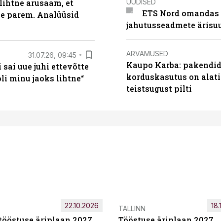
UUDISED
lihtne arusaam, et
ETS Nord omandas 
le parem. Analüüsid
jahutusseadmete ärisu
ARVAMUSED
31.07.26, 09:45
Kaupo Karba: pakendide
sai uue juhi ettevõtte
korduskasutus on alat
i minu jaoks lihtne“
teistsugust pilti
22.10.2026
18.
TALLINN
tööstuse äriplaan 2027
Tööstuse äriplaan 2027