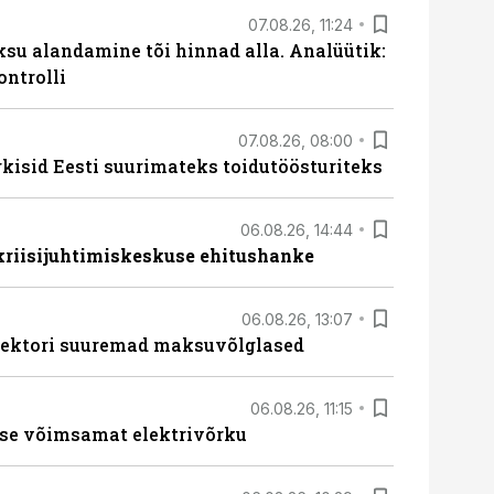
07.08.26, 11:24
ksu alandamine tõi hinnad alla. Analüütik:
ontrolli
07.08.26, 08:00
rkisid Eesti suurimateks toidutöösturiteks
06.08.26, 14:44
 kriisijuhtimiskeskuse ehitushanke
06.08.26, 13:07
ssektori suuremad maksuvõlglased
06.08.26, 11:15
se võimsamat elektrivõrku