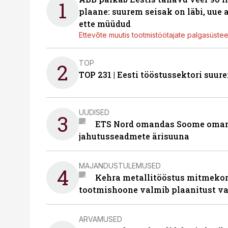
1
plaane: suurem seisak on läbi, uue
ette müüdud
Ettevõte muutis tootmistöötajate palgasüste
TOP
2
TOP 231 | Eesti tööstussektori su
UUDISED
3
ETS Nord omandas Soome omani
jahutusseadmete ärisuuna
MAJANDUSTULEMUSED
4
Kehra metallitööstus mitmekor
tootmishoone valmib plaanitust v
ARVAMUSED