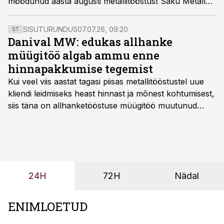
möödunud aasta augusti metallitööstust Saku Metall
Allhanke Tehast juhtima asunud Gerth Kivima, kes
hindab oma esimest juhiaastat edukaks.
SISUTURUNDUS
07.07.26, 09:20
ST
Danival MW: edukas allhanke
müügitöö algab ammu enne
hinnapakkumise tegemist
Kui veel viis aastat tagasi piisas metallitööstustel uue
kliendi leidmiseks heast hinnast ja mõnest kohtumisest,
siis täna on allhanketööstuse müügitöö muutunud
märksa pikemaks ja süsteemsemaks. Konkurents on
kasvanud, kliendid kaaluvad otsuseid põhjalikumalt
ning partnerit ei valita enam ainult tootmisvõimekuse
või hinnakirja järgi.
24H
72H
Nädal
ENIMLOETUD