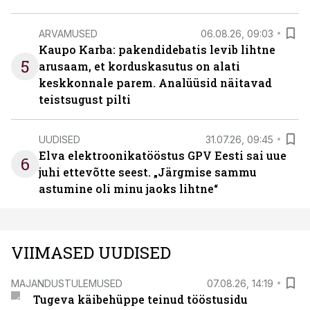
ARVAMUSED
06.08.26, 09:03
Kaupo Karba: pakendidebatis levib lihtne
5
arusaam, et korduskasutus on alati
keskkonnale parem. Analüüsid näitavad
teistsugust pilti
UUDISED
31.07.26, 09:45
Elva elektroonikatööstus GPV Eesti sai uue
6
juhi ettevõtte seest. „Järgmise sammu
astumine oli minu jaoks lihtne“
VIIMASED UUDISED
MAJANDUSTULEMUSED
07.08.26, 14:19
Tugeva käibehüppe teinud tööstusidu