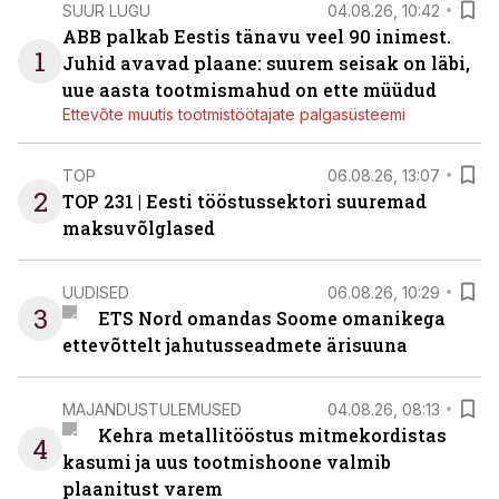
SUUR LUGU
04.08.26, 10:42
ABB palkab Eestis tänavu veel 90 inimest.
1
Juhid avavad plaane: suurem seisak on läbi,
uue aasta tootmismahud on ette müüdud
Ettevõte muutis tootmistöötajate palgasüsteemi
TOP
06.08.26, 13:07
2
TOP 231 | Eesti tööstussektori suuremad
maksuvõlglased
UUDISED
06.08.26, 10:29
3
ETS Nord omandas Soome omanikega
ettevõttelt jahutusseadmete ärisuuna
MAJANDUSTULEMUSED
04.08.26, 08:13
Kehra metallitööstus mitmekordistas
4
kasumi ja uus tootmishoone valmib
plaanitust varem