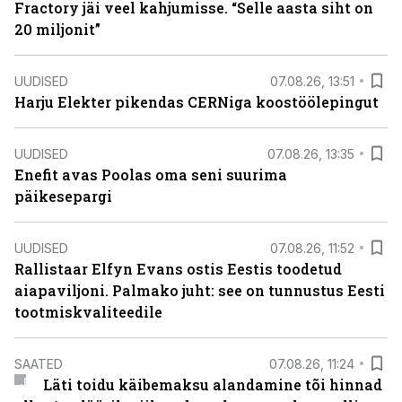
Fractory jäi veel kahjumisse. “Selle aasta siht on
20 miljonit”
UUDISED
07.08.26, 13:51
Harju Elekter pikendas CERNiga koostöölepingut
UUDISED
07.08.26, 13:35
Enefit avas Poolas oma seni suurima
päikesepargi
UUDISED
07.08.26, 11:52
Rallistaar Elfyn Evans ostis Eestis toodetud
aiapaviljoni. Palmako juht: see on tunnustus Eesti
tootmiskvaliteedile
SAATED
07.08.26, 11:24
Läti toidu käibemaksu alandamine tõi hinnad