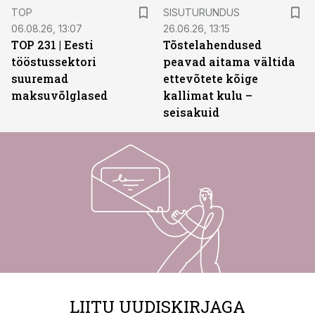
ST
TOP
SISUTURUNDUS
06.08.26, 13:07
26.06.26, 13:15
TOP 231 | Eesti
Tõstelahendused
tööstussektori
peavad aitama vältida
suuremad
ettevõtete kõige
maksuvõlglased
kallimat kulu –
seisakuid
LIITU UUDISKIRJAGA