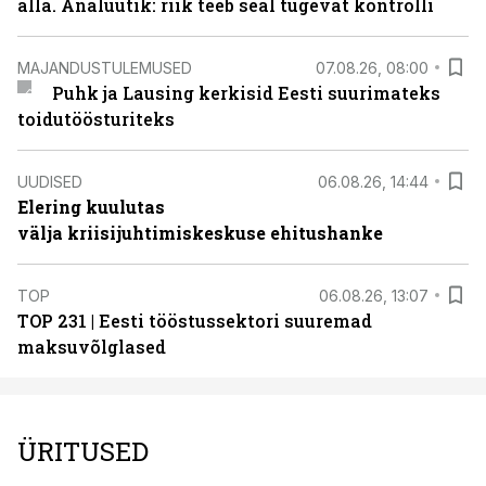
alla. Analüütik: riik teeb seal tugevat kontrolli
MAJANDUSTULEMUSED
07.08.26, 08:00
Puhk ja Lausing kerkisid Eesti suurimateks
toidutöösturiteks
UUDISED
06.08.26, 14:44
Elering kuulutas
välja kriisijuhtimiskeskuse ehitushanke
TOP
06.08.26, 13:07
TOP 231 | Eesti tööstussektori suuremad
maksuvõlglased
ÜRITUSED