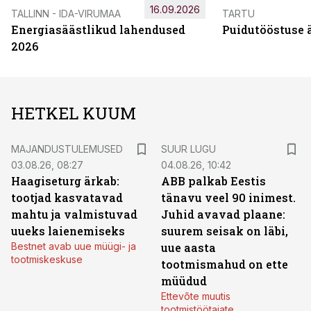
16.09.2026
TALLINN - IDA-VIRUMAA
TARTU
Energiasäästlikud lahendused
Puidutööstuse 
2026
HETKEL KUUM
MAJANDUSTULEMUSED
SUUR LUGU
03.08.26, 08:27
04.08.26, 10:42
Haagiseturg ärkab:
ABB palkab Eestis
tootjad kasvatavad
tänavu veel 90 inimest.
mahtu ja valmistuvad
Juhid avavad plaane:
uueks laienemiseks
suurem seisak on läbi,
Bestnet avab uue müügi- ja
uue aasta
tootmiskeskuse
tootmismahud on ette
müüdud
Ettevõte muutis
tootmistöötajate