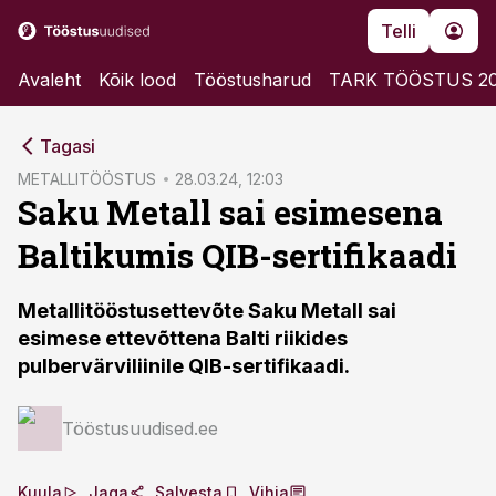
Telli
Avaleht
Kõik lood
Tööstusharud
TARK TÖÖSTUS 2
cebook
Tagasi
Twitter)
METALLITÖÖSTUS
28.03.24, 12:03
Saku Metall sai esimesena
kedIn
Baltikumis QIB-sertifikaadi
ail
k
Metallitööstusettevõte Saku Metall sai
esimese ettevõttena Balti riikides
pulbervärviliinile QIB-sertifikaadi.
Tööstusuudised.ee
Kuula
Jaga
Salvesta
Vihja