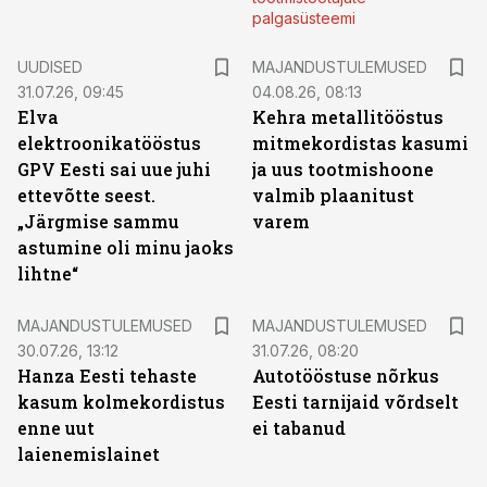
palgasüsteemi
UUDISED
MAJANDUSTULEMUSED
31.07.26, 09:45
04.08.26, 08:13
Elva
Kehra metallitööstus
elektroonikatööstus
mitmekordistas kasumi
GPV Eesti sai uue juhi
ja uus tootmishoone
ettevõtte seest.
valmib plaanitust
„Järgmise sammu
varem
astumine oli minu jaoks
lihtne“
MAJANDUSTULEMUSED
MAJANDUSTULEMUSED
30.07.26, 13:12
31.07.26, 08:20
Hanza Eesti tehaste
Autotööstuse nõrkus
kasum kolmekordistus
Eesti tarnijaid võrdselt
enne uut
ei tabanud
laienemislainet