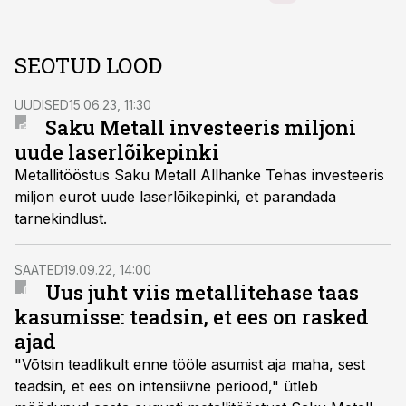
SEOTUD LOOD
UUDISED
15.06.23, 11:30
Saku Metall investeeris miljoni
uude laserlõikepinki
Metallitööstus Saku Metall Allhanke Tehas investeeris
miljon eurot uude laserlõikepinki, et parandada
tarnekindlust.
SAATED
19.09.22, 14:00
Uus juht viis metallitehase taas
kasumisse: teadsin, et ees on rasked
ajad
"Võtsin teadlikult enne tööle asumist aja maha, sest
teadsin, et ees on intensiivne periood," ütleb