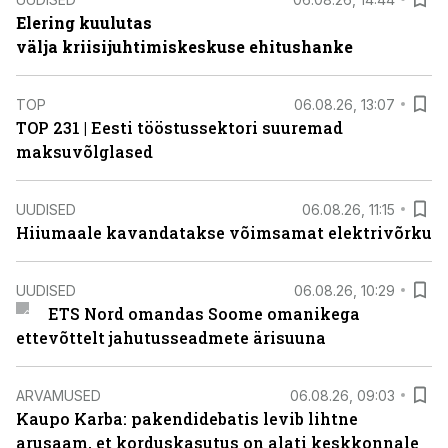
Elering kuulutas
välja kriisijuhtimiskeskuse ehitushanke
TOP
06.08.26, 13:07
TOP 231 | Eesti tööstussektori suuremad
maksuvõlglased
UUDISED
06.08.26, 11:15
Hiiumaale kavandatakse võimsamat elektrivõrku
UUDISED
06.08.26, 10:29
ETS Nord omandas Soome omanikega
ettevõttelt jahutusseadmete ärisuuna
ARVAMUSED
06.08.26, 09:03
Kaupo Karba: pakendidebatis levib lihtne
arusaam, et korduskasutus on alati keskkonnale