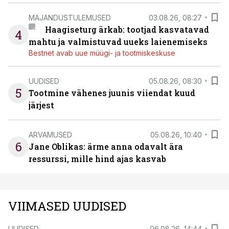
MAJANDUSTULEMUSED
03.08.26, 08:27
Haagiseturg ärkab: tootjad kasvatavad
4
mahtu ja valmistuvad uueks laienemiseks
Bestnet avab uue müügi- ja tootmiskeskuse
UUDISED
05.08.26, 08:30
5
Tootmine vähenes juunis viiendat kuud
järjest
ARVAMUSED
05.08.26, 10:40
6
Jane Oblikas: ärme anna odavalt ära
ressurssi, mille hind ajas kasvab
VIIMASED UUDISED
UUDISED
06.08.26, 14:44