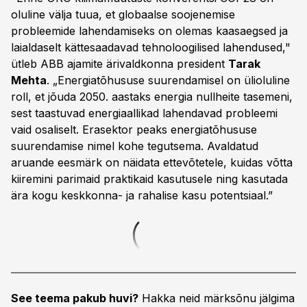
oluline välja tuua, et globaalse soojenemise
probleemide lahendamiseks on olemas kaasaegsed ja
laialdaselt kättesaadavad tehnoloogilised lahendused,"
ütleb ABB ajamite ärivaldkonna president
Tarak
Mehta
. „Energiatõhususe suurendamisel on ülioluline
roll, et jõuda 2050. aastaks energia nullheite tasemeni,
sest taastuvad energiaallikad lahendavad probleemi
vaid osaliselt. Erasektor peaks energiatõhususe
suurendamise nimel kohe tegutsema. Avaldatud
aruande eesmärk on näidata ettevõtetele, kuidas võtta
kiiremini parimaid praktikaid kasutusele ning kasutada
ära kogu keskkonna- ja rahalise kasu potentsiaal.”
See teema pakub huvi?
Hakka neid märksõnu jälgima