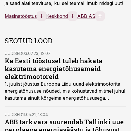
ja saad alati teavituse, kui sel teemal ilmub midagi uut!
Masinatööstus
Keskkond
ABB AS
SEOTUD LOOD
UUDISED
03.07.23, 12:07
Ka Eesti tööstusel tuleb hakata
kasutama energiatõhusamaid
elektrimootoreid
1. juulist jõustus Euroopa Liidu uued elektrimootorite
energiatõhususe nõuded, mis kohustavad mitmel juhul
kasutama ainult kõrgeima energiatõhususega
mootoreid. Uued nõuded tulenevad energiamõjuga
toodete ökodisaini direktiivist ja muutustega soovitakse
UUDISED
11.05.21, 13:04
kaasa aidata ELi kliimaeesmärkide saavutamisele.
ABB tarkvara suurendab Tallinki uue
parvlaeva energiasäästu ja tõhusust