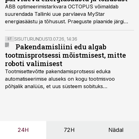
ABB optimeerimistarkvara OCTOPUS võimaldab
suurendada Tallinki uue parvlaeva MyStar
energiasäästu ja tõhusust. Praeguste plaanide järgi
peaks Soomes Rauma Marine Constructionsi
laevatehases ehitatav alus valmima 2022. aastal ning
SISUTURUNDUS
13.07.26, 14:36
ST
hakkama sõitma Tallinna ja Helsingi vahel.
Pakendamisliini edu algab
tootmisprotsessi mõistmisest, mitte
roboti valimisest
Tootmisettevõtte pakendamisprotsessi eduka
automatiseerimise aluseks on kogu tootmisvoo
põhjalik analüüs, et uus süsteem sobituks
olemasolevasse keskkonda, aitaks vähendada
tööjõuvajadust ning oleks valmis ka ettevõtte
tulevasteks arenguteks. Lihtsalt roboti lisamine
enamasti oodatud tulemust ei too, nendib tootmise ja
tööstuse automatiseerimislahenduste arendaja Smitech
24H
72H
Nädal
OÜ tegevjuht Sander Mitendorf.