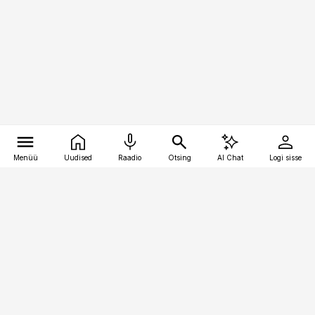
Menüü
Uudised
Raadio
Otsing
AI Chat
Logi sisse
Vana-Lõuna 39/1, 19094 Tallinn
(+372) 667 0111
toostusuudised@toostusuudised.ee
Telli
Reklaam