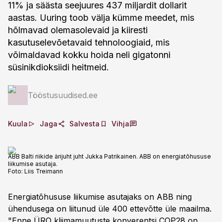
11% ja säästa seejuures 437 miljardit dollarit
aastas. Uuring toob välja kümme meedet, mis
hõlmavad olemasolevaid ja kiiresti
kasutuselevõetavaid tehnoloogiaid, mis
võimaldavad kokku hoida neli gigatonni
süsinikdioksiidi heitmeid.
Tööstusuudised.ee
Kuula
Jaga
Salvesta
Vihja
ABB Balti riikide ärijuht juht Jukka Patrikainen. ABB on energiatõhususe
liikumise asutaja.
Foto:
Liis Treimann
Energiatõhususe liikumise asutajaks on ABB ning
ühendusega on liitunud üle 400 ettevõtte üle maailma.
"Enne ÜRO kliimamuutuste konverentsi COP28 on