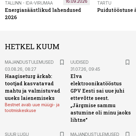
16.09.2026
TALLINN - IDA-VIRUMAA
TARTU
Energiasäästlikud lahendused
Puidutööstuse 
2026
HETKEL KUUM
MAJANDUSTULEMUSED
UUDISED
03.08.26, 08:27
31.07.26, 09:45
Haagiseturg ärkab:
Elva
tootjad kasvatavad
elektroonikatööstus
mahtu ja valmistuvad
GPV Eesti sai uue juhi
uueks laienemiseks
ettevõtte seest.
Bestnet avab uue müügi- ja
„Järgmise sammu
tootmiskeskuse
astumine oli minu jaoks
lihtne“
SUUR LUGU
MAJANDUSTULEMUSED