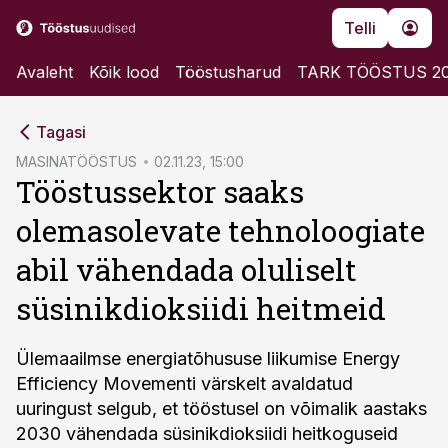
Telli
Avaleht
Kõik lood
Tööstusharud
TARK TÖÖSTUS 2
cebook
Tagasi
Twitter)
MASINATÖÖSTUS
02.11.23, 15:00
Tööstussektor saaks
kedIn
olemasolevate tehnoloogiate
ail
abil vähendada oluliselt
k
süsinikdioksiidi heitmeid
Ülemaailmse energiatõhususe liikumise Energy
Efficiency Movementi värskelt avaldatud
uuringust selgub, et tööstusel on võimalik aastaks
2030 vähendada süsinikdioksiidi heitkoguseid