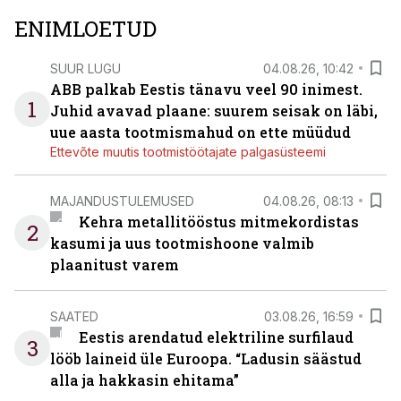
ENIMLOETUD
SUUR LUGU
04.08.26, 10:42
ABB palkab Eestis tänavu veel 90 inimest.
1
Juhid avavad plaane: suurem seisak on läbi,
uue aasta tootmismahud on ette müüdud
Ettevõte muutis tootmistöötajate palgasüsteemi
MAJANDUSTULEMUSED
04.08.26, 08:13
Kehra metallitööstus mitmekordistas
2
kasumi ja uus tootmishoone valmib
plaanitust varem
SAATED
03.08.26, 16:59
Eestis arendatud elektriline surfilaud
3
lööb laineid üle Euroopa. “Ladusin säästud
alla ja hakkasin ehitama”