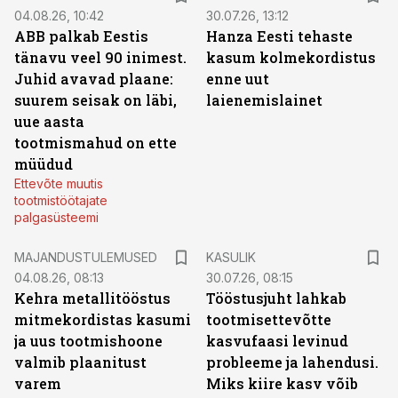
04.08.26, 10:42
30.07.26, 13:12
ABB palkab Eestis
Hanza Eesti tehaste
tänavu veel 90 inimest.
kasum kolmekordistus
Juhid avavad plaane:
enne uut
suurem seisak on läbi,
laienemislainet
uue aasta
tootmismahud on ette
müüdud
Ettevõte muutis
tootmistöötajate
palgasüsteemi
MAJANDUSTULEMUSED
KASULIK
04.08.26, 08:13
30.07.26, 08:15
Kehra metallitööstus
Tööstusjuht lahkab
mitmekordistas kasumi
tootmisettevõtte
ja uus tootmishoone
kasvufaasi levinud
valmib plaanitust
probleeme ja lahendusi.
varem
Miks kiire kasv võib