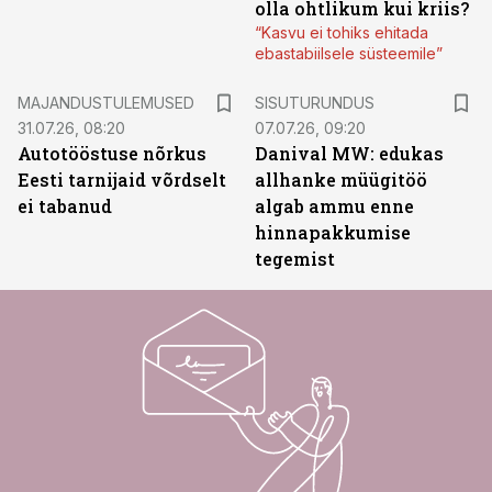
olla ohtlikum kui kriis?
“Kasvu ei tohiks ehitada
ebastabiilsele süsteemile”
ST
MAJANDUSTULEMUSED
SISUTURUNDUS
31.07.26, 08:20
07.07.26, 09:20
Autotööstuse nõrkus
Danival MW: edukas
Eesti tarnijaid võrdselt
allhanke müügitöö
ei tabanud
algab ammu enne
hinnapakkumise
tegemist