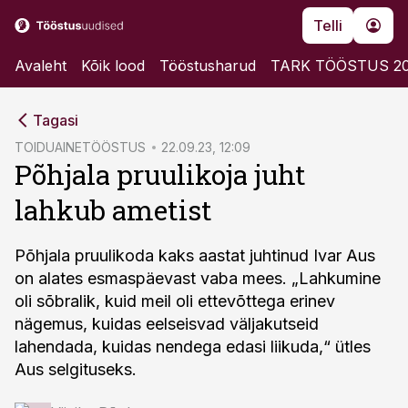
Telli
Avaleht
Kõik lood
Tööstusharud
TARK TÖÖSTUS 2
cebook
Tagasi
Twitter)
TOIDUAINETÖÖSTUS
22.09.23, 12:09
Põhjala pruulikoja juht
kedIn
lahkub ametist
ail
k
Põhjala pruulikoda kaks aastat juhtinud Ivar Aus
on alates esmaspäevast vaba mees. „Lahkumine
oli sõbralik, kuid meil oli ettevõttega erinev
nägemus, kuidas eelseisvad väljakutseid
lahendada, kuidas nendega edasi liikuda,“ ütles
Aus selgituseks.