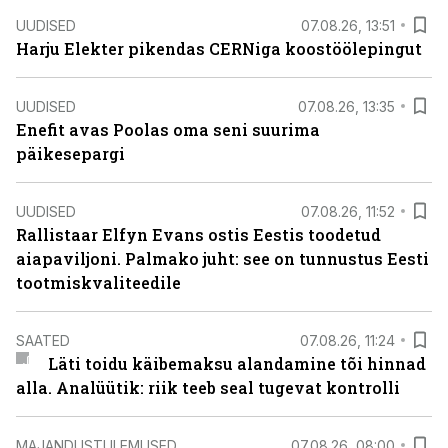
UUDISED
07.08.26, 13:51
Harju Elekter pikendas CERNiga koostöölepingut
UUDISED
07.08.26, 13:35
Enefit avas Poolas oma seni suurima
päikesepargi
UUDISED
07.08.26, 11:52
Rallistaar Elfyn Evans ostis Eestis toodetud
aiapaviljoni. Palmako juht: see on tunnustus Eesti
tootmiskvaliteedile
SAATED
07.08.26, 11:24
Läti toidu käibemaksu alandamine tõi hinnad
alla. Analüütik: riik teeb seal tugevat kontrolli
MAJANDUSTULEMUSED
07.08.26, 08:00