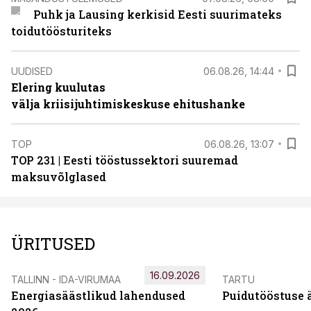
Puhk ja Lausing kerkisid Eesti suurimateks
toidutöösturiteks
UUDISED
06.08.26, 14:44
Elering kuulutas
välja kriisijuhtimiskeskuse ehitushanke
TOP
06.08.26, 13:07
TOP 231 | Eesti tööstussektori suuremad
maksuvõlglased
ÜRITUSED
16.09.2026
TALLINN - IDA-VIRUMAA
TARTU
Energiasäästlikud lahendused
Puidutööstuse 