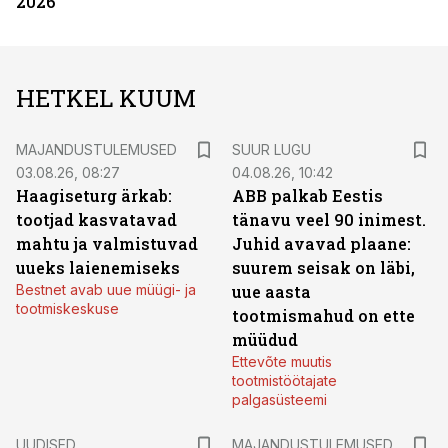
2026
HETKEL KUUM
MAJANDUSTULEMUSED
SUUR LUGU
03.08.26, 08:27
04.08.26, 10:42
Haagiseturg ärkab:
ABB palkab Eestis
tootjad kasvatavad
tänavu veel 90 inimest.
mahtu ja valmistuvad
Juhid avavad plaane:
uueks laienemiseks
suurem seisak on läbi,
Bestnet avab uue müügi- ja
uue aasta
tootmiskeskuse
tootmismahud on ette
müüdud
Ettevõte muutis
tootmistöötajate
palgasüsteemi
UUDISED
MAJANDUSTULEMUSED