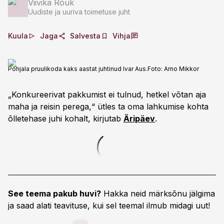
Viivika Rõuk
Uudiste ja uuriva toimetuse juht
Kuula
Jaga
Salvesta
Vihja
Põhjala pruulikoda kaks aastat juhtinud Ivar Aus.
Foto:
Arno Mikkor
„Konkureerivat pakkumist ei tulnud, hetkel võtan aja
maha ja reisin perega,“ ütles ta oma lahkumise kohta
õlletehase juhi kohalt, kirjutab
Äripäev
.
See teema pakub huvi?
Hakka neid märksõnu jälgima
ja saad alati teavituse, kui sel teemal ilmub midagi uut!