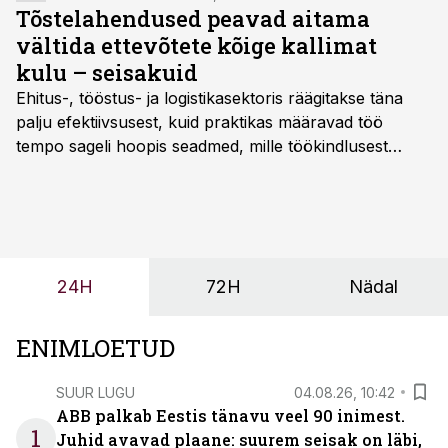
saime, võtsime julguse kokku ja tegime ka omalt poolt
Tõstelahendused peavad aitama
küllaltki suure investeeringu,” sõnab Parel.
vältida ettevõtete kõige kallimat
kulu – seisakuid
Ehitus-, tööstus- ja logistikasektoris räägitakse täna
palju efektiivsusest, kuid praktikas määravad töö
tempo sageli hoopis seadmed, mille töökindlusest
sõltub kogu objekti või tootmise sujuvus. Kui tõstuk
seisab, töö katkeb või masin ei vasta töötingimustele,
ei tähenda see ettevõtte jaoks ainult tehnilist
probleemi, vaid otsest rahalist kulu, venivaid tähtaegu
ja suuremaid riske tööohutusele.
24H
72H
Nädal
ENIMLOETUD
SUUR LUGU
04.08.26, 10:42
ABB palkab Eestis tänavu veel 90 inimest.
1
Juhid avavad plaane: suurem seisak on läbi,