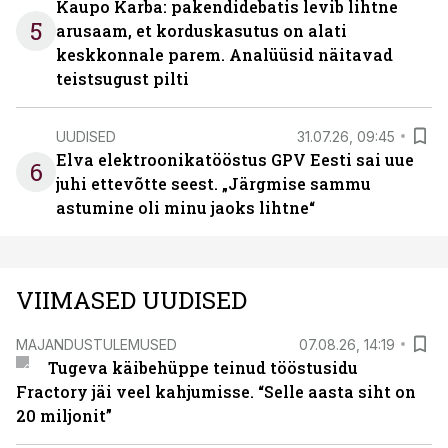
Kaupo Karba: pakendidebatis levib lihtne
5
arusaam, et korduskasutus on alati
keskkonnale parem. Analüüsid näitavad
teistsugust pilti
UUDISED
31.07.26, 09:45
Elva elektroonikatööstus GPV Eesti sai uue
6
juhi ettevõtte seest. „Järgmise sammu
astumine oli minu jaoks lihtne“
VIIMASED UUDISED
MAJANDUSTULEMUSED
07.08.26, 14:19
Tugeva käibehüppe teinud tööstusidu
Fractory jäi veel kahjumisse. “Selle aasta siht on
20 miljonit”