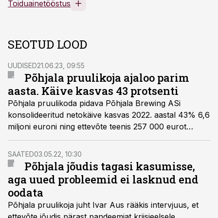
Toiduainetööstus
SEOTUD LOOD
UUDISED
21.06.23, 09:55
Põhjala pruulikoja ajaloo parim
aasta. Käive kasvas 43 protsenti
Põhjala pruulikoda pidava Põhjala Brewing ASi
konsolideeritud netokäive kasvas 2022. aastal 43% 6,6
miljoni euroni ning ettevõte teenis 257 000 eurot
puhaskasumit. Pruulikoda suurendas aastaga
tootmismahtu 27% ning tootis kokku 11 300 hektoliitrit
SAATED
03.05.22, 10:30
õlut.
Põhjala jõudis tagasi kasumisse,
aga uued probleemid ei lasknud end
oodata
Põhjala pruulikoja juht Ivar Aus rääkis intervjuus, et
ettevõte jõudis pärast pandeemiat kriisieelsele