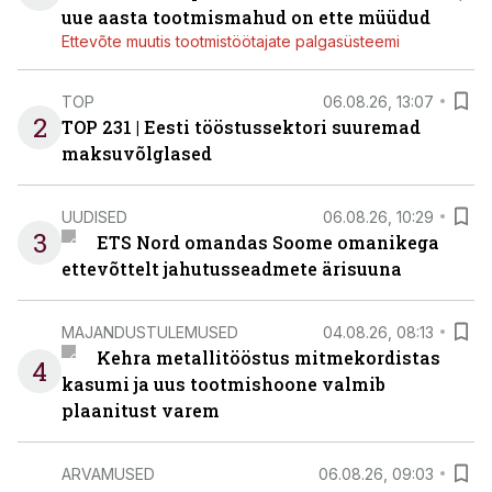
uue aasta tootmismahud on ette müüdud
Ettevõte muutis tootmistöötajate palgasüsteemi
TOP
06.08.26, 13:07
2
TOP 231 | Eesti tööstussektori suuremad
maksuvõlglased
UUDISED
06.08.26, 10:29
3
ETS Nord omandas Soome omanikega
ettevõttelt jahutusseadmete ärisuuna
MAJANDUSTULEMUSED
04.08.26, 08:13
Kehra metallitööstus mitmekordistas
4
kasumi ja uus tootmishoone valmib
plaanitust varem
ARVAMUSED
06.08.26, 09:03