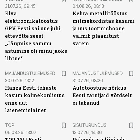
31.07.26, 09:45
04.08.26, 08:13
Elva
Kehra metallitööstus
elektroonikatööstus
mitmekordistas kasumi
GPV Eesti sai uue juhi
ja uus tootmishoone
ettevõtte seest.
valmib plaanitust
„Järgmise sammu
varem
astumine oli minu jaoks
lihtne“
MAJANDUSTULEMUSED
MAJANDUSTULEMUSED
30.07.26, 13:12
31.07.26, 08:20
Hanza Eesti tehaste
Autotööstuse nõrkus
kasum kolmekordistus
Eesti tarnijaid võrdselt
enne uut
ei tabanud
laienemislainet
ST
TOP
SISUTURUNDUS
06.08.26, 13:07
13.07.26, 14:36
TOP 231 | Eesti
Pakendamisliini edu