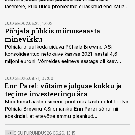
tasemele, kuid uued probleemid ei lasknud end kaua
oodata.
UUDISED
02.05.22, 17:02
Põhjala pühkis miinuseaasta
minevikku
Põhjala pruulikoda pidava Põhjala Brewing ASi
konsolideeritud netokäive kasvas 2021. aastal 4,6
miljoni euroni. Võrreldes eelneva aastaga oli kasv
enam kui 20%.
UUDISED
26.08.21, 07:00
Enn Parel: võtsime julguse kokku ja
tegime investeeringu ära
Möödunud aasta esimene pool näis käsitööõlut tootva
Põhjala Brewing ASi omaniku Enn Pareli sõnul nii
ebakindel, et ettevõtte ammu plaanitud
investeerimisprojektiga ehk uue purgiliini soetamisega
oli lihtsalt raske edasi minna. “Kui KIKist toetuse taha
SISUTURUNDUS
26.06.26, 13:15
ST