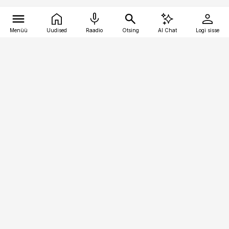
Menüü
Uudised
Raadio
Otsing
AI Chat
Logi sisse
Vana-Lõuna 39/1, 19094 Tallinn
(+372) 667 0111
toostusuudised@toostusuudised.ee
Telli
Reklaam
Firmast
Sisu kasutamisõigused
Ajakirjaniku
eetikakoodeks
Üldtingimused
Privaatsustingimused
Küpsiste poliitika
KKK
Eesti Meediaettevõtete
Eelistuste haldamine