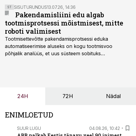
SISUTURUNDUS
13.07.26, 14:36
ST
Pakendamisliini edu algab
tootmisprotsessi mõistmisest, mitte
roboti valimisest
Tootmisettevõtte pakendamisprotsessi eduka
automatiseerimise aluseks on kogu tootmisvoo
põhjalik analüüs, et uus süsteem sobituks
olemasolevasse keskkonda, aitaks vähendada
tööjõuvajadust ning oleks valmis ka ettevõtte
tulevasteks arenguteks. Lihtsalt roboti lisamine
enamasti oodatud tulemust ei too, nendib tootmise ja
tööstuse automatiseerimislahenduste arendaja Smitech
24H
72H
Nädal
OÜ tegevjuht Sander Mitendorf.
ENIMLOETUD
SUUR LUGU
04.08.26, 10:42
ABB palkab Eestis tänavu veel 90 inimest.