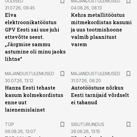
UUDISED
MAJANDUSTULEMUSED
31.07.26, 09:45
04.08.26, 08:13
Elva
Kehra metallitööstus
elektroonikatööstus
mitmekordistas kasumi
GPV Eesti sai uue juhi
ja uus tootmishoone
ettevõtte seest.
valmib plaanitust
„Järgmise sammu
varem
astumine oli minu jaoks
lihtne“
MAJANDUSTULEMUSED
MAJANDUSTULEMUSED
30.07.26, 13:12
31.07.26, 08:20
Hanza Eesti tehaste
Autotööstuse nõrkus
kasum kolmekordistus
Eesti tarnijaid võrdselt
enne uut
ei tabanud
laienemislainet
ST
TOP
SISUTURUNDUS
06.08.26, 13:07
26.06.26, 13:15