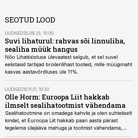
SEOTUD LOOD
UUDISED
25.08.23, 10:00
Suvi lihaturul: rahvas sõi linnuliha,
sealiha müük hangus
Nõo Lihatööstuse ülevaatest selgub, et sel suvel
eelistasid tarbijad broilerilihast tooteid, mille müügimaht
kasvas aastavõrdluses üle 11%.
UUDISED
10.11.21, 10:30
Olle Horm: Euroopa Liit hakkab
ilmselt sealihatootmist vähendama
Sealihatootmine on omadega kahvlis ja olen suhteliselt
kindel, et Euroopa Liit hakkab paari aasta pärast
tegelema ülejääva mahuga ja tootmist vähendama,
märgib Atria Eesti tegevdirektor Olle Horm.