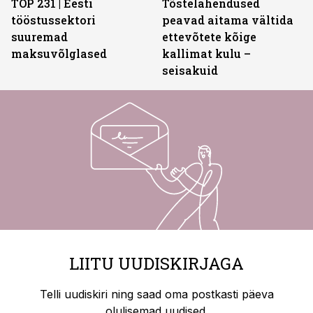
TOP 231 | Eesti
Tõstelahendused
tööstussektori
peavad aitama vältida
suuremad
ettevõtete kõige
maksuvõlglased
kallimat kulu –
seisakuid
LIITU UUDISKIRJAGA
Telli uudiskiri ning saad oma postkasti päeva
olulisemad uudised.