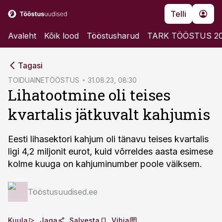
Telli
Avaleht
Kõik lood
Tööstusharud
TARK TÖÖSTUS 2
cebook
Tagasi
Twitter)
TOIDUAINETÖÖSTUS
31.08.23, 08:30
Lihatootmine oli teises
kedIn
kvartalis jätkuvalt kahjumis
ail
k
Eesti lihasektori kahjum oli tänavu teises kvartalis
ligi 4,2 miljonit eurot, kuid võrreldes aasta esimese
kolme kuuga on kahjuminumber poole väiksem.
Tööstusuudised.ee
Kuula
Jaga
Salvesta
Vihja