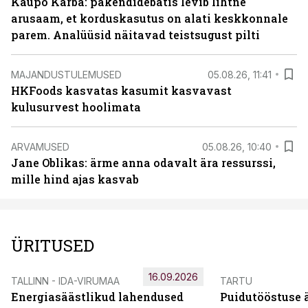
Kaupo Karba: pakendidebatis levib lihtne
arusaam, et korduskasutus on alati keskkonnale
parem. Analüüsid näitavad teistsugust pilti
MAJANDUSTULEMUSED
05.08.26, 11:41
HKFoods kasvatas kasumit kasvavast
kulusurvest hoolimata
ARVAMUSED
05.08.26, 10:40
Jane Oblikas: ärme anna odavalt ära ressurssi,
mille hind ajas kasvab
ÜRITUSED
16.09.2026
TALLINN - IDA-VIRUMAA
TARTU
Energiasäästlikud lahendused
Puidutööstuse 