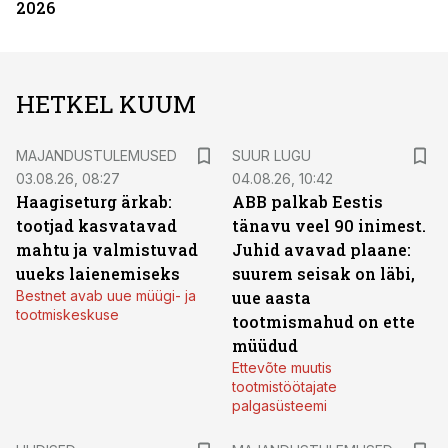
2026
HETKEL KUUM
MAJANDUSTULEMUSED
SUUR LUGU
03.08.26, 08:27
04.08.26, 10:42
Haagiseturg ärkab:
ABB palkab Eestis
tootjad kasvatavad
tänavu veel 90 inimest.
mahtu ja valmistuvad
Juhid avavad plaane:
uueks laienemiseks
suurem seisak on läbi,
Bestnet avab uue müügi- ja
uue aasta
tootmiskeskuse
tootmismahud on ette
müüdud
Ettevõte muutis
tootmistöötajate
palgasüsteemi