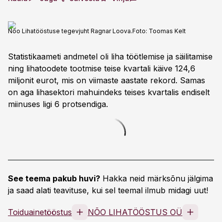
Nõo Lihatööstuse tegevjuht Ragnar Loova.
Foto:
Toomas Kelt
Statistikaameti andmetel oli liha töötlemise ja säilitamise
ning lihatoodete tootmise teise kvartali käive 124,6
miljonit eurot, mis on viimaste aastate rekord. Samas
on aga lihasektori mahuindeks teises kvartalis endiselt
miinuses ligi 6 protsendiga.
See teema pakub huvi?
Hakka neid märksõnu jälgima
ja saad alati teavituse, kui sel teemal ilmub midagi uut!
Toiduainetööstus
NÕO LIHATÖÖSTUS OÜ