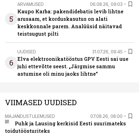
ARVAMUSED
06.08.26, 09:03
Kaupo Karba: pakendidebatis levib lihtne
5
arusaam, et korduskasutus on alati
keskkonnale parem. Analüüsid näitavad
teistsugust pilti
UUDISED
31.07.26, 09:45
Elva elektroonikatööstus GPV Eesti sai uue
6
juhi ettevõtte seest. „Järgmise sammu
astumine oli minu jaoks lihtne“
VIIMASED UUDISED
MAJANDUSTULEMUSED
07.08.26, 08:00
Puhk ja Lausing kerkisid Eesti suurimateks
toidutöösturiteks