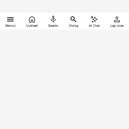
Menüü
Uudised
Raadio
Otsing
AI Chat
Logi sisse
Vana-Lõuna 39/1, 19094 Tallinn
(+372) 667 0111
toostusuudised@toostusuudised.ee
Telli
Reklaam
Firmast
Sisu kasutamisõigused
Ajakirjaniku
eetikakoodeks
Üldtingimused
Privaatsustingimused
Küpsiste poliitika
KKK