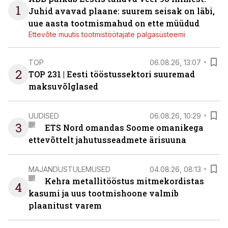
1
Juhid avavad plaane: suurem seisak on läbi,
uue aasta tootmismahud on ette müüdud
Ettevõte muutis tootmistöötajate palgasüsteemi
TOP
06.08.26, 13:07
2
TOP 231 | Eesti tööstussektori suuremad
maksuvõlglased
UUDISED
06.08.26, 10:29
3
ETS Nord omandas Soome omanikega
ettevõttelt jahutusseadmete ärisuuna
MAJANDUSTULEMUSED
04.08.26, 08:13
Kehra metallitööstus mitmekordistas
4
kasumi ja uus tootmishoone valmib
plaanitust varem