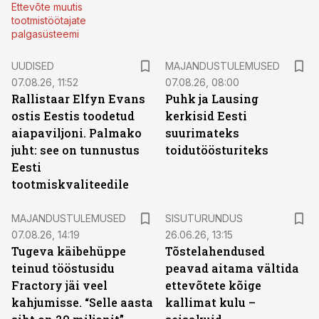
Ettevõte muutis
tootmistöötajate
palgasüsteemi
UUDISED
MAJANDUSTULEMUSED
07.08.26, 11:52
07.08.26, 08:00
Rallistaar Elfyn Evans
Puhk ja Lausing
ostis Eestis toodetud
kerkisid Eesti
aiapaviljoni. Palmako
suurimateks
juht: see on tunnustus
toidutöösturiteks
Eesti
tootmiskvaliteedile
ST
MAJANDUSTULEMUSED
SISUTURUNDUS
07.08.26, 14:19
26.06.26, 13:15
Tugeva käibehüppe
Tõstelahendused
teinud tööstusidu
peavad aitama vältida
Fractory jäi veel
ettevõtete kõige
kahjumisse. “Selle aasta
kallimat kulu –