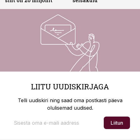
siht on 20 miljonit”
seisakuid
LIITU UUDISKIRJAGA
Telli uudiskiri ning saad oma postkasti päeva
olulisemad uudised.
Liitun