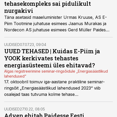
tehasekompleks sai pidulikult
nurgakivi
Täna asetasid maaeluminister Urmas Kruuse, AS E-
Piim Tootmine juhatuse esimees Jaanus Murakas ja
Nordecon AS juhatuse esimees Gerd Müller Paides
nurgakivi E-Piima uuele tehasele.
UUDISED
07.07.23, 09:04
UUED TEHASED | Kuidas E-Piim ja
YOOK kerkivates tehastes
energiasüsteemi üles ehitavad?
Algas registreerimine seminar-ringsõidule „Energiasäästlikud
lahendused“
17. oktoobril toimuv iga-aastane praktiline seminar-
ringsõit „Energiasäästlikud lahendused 2023“ viib
osalejad taas tutvuma kolme tehase
energiasüsteemidega. Seekord on fookuses praegu
kerkivad E-Piima ja YOOK Productioni uued tehased,
UUDISED
27.10.22, 08:05
lisaks ka Tallinna Vee peapumpla energialahendused.
Adven ehitab Paidesse Eesti