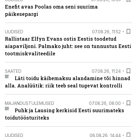
Enefit avas Poolas oma seni suurima
päikesepargi
UUDISED
07.08.26, 11:52
Rallistaar Elfyn Evans ostis Eestis toodetud
aiapaviljoni. Palmako juht: see on tunnustus Eesti
tootmiskvaliteedile
SAATED
07.08.26, 11:24
Läti toidu käibemaksu alandamine tõi hinnad
alla. Analüütik: riik teeb seal tugevat kontrolli
MAJANDUSTULEMUSED
07.08.26, 08:00
Puhk ja Lausing kerkisid Eesti suurimateks
toidutöösturiteks
UUDISED
06.08.26, 14:44