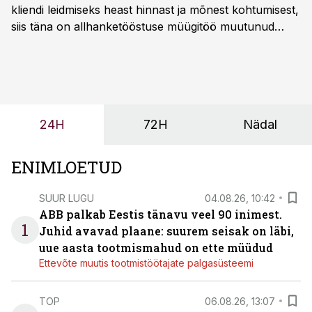
kliendi leidmiseks heast hinnast ja mõnest kohtumisest,
siis täna on allhanketööstuse müügitöö muutunud
märksa pikemaks ja süsteemsemaks. Konkurents on
kasvanud, kliendid kaaluvad otsuseid põhjalikumalt
ning partnerit ei valita enam ainult tootmisvõimekuse
või hinnakirja järgi.
24H
72H
Nädal
ENIMLOETUD
SUUR LUGU
04.08.26, 10:42
ABB palkab Eestis tänavu veel 90 inimest.
1
Juhid avavad plaane: suurem seisak on läbi,
uue aasta tootmismahud on ette müüdud
Ettevõte muutis tootmistöötajate palgasüsteemi
TOP
06.08.26, 13:07