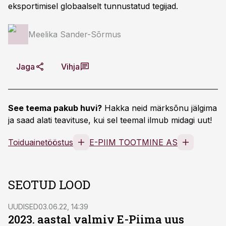
eksportimisel globaalselt tunnustatud tegijad.
Meelika Sander-Sõrmus
Jaga
Vihja
See teema pakub huvi?
Hakka neid märksõnu jälgima
ja saad alati teavituse, kui sel teemal ilmub midagi uut!
Toiduainetööstus
E-PIIM TOOTMINE AS
SEOTUD LOOD
UUDISED
03.06.22, 14:39
2023. aastal valmiv E-Piima uus