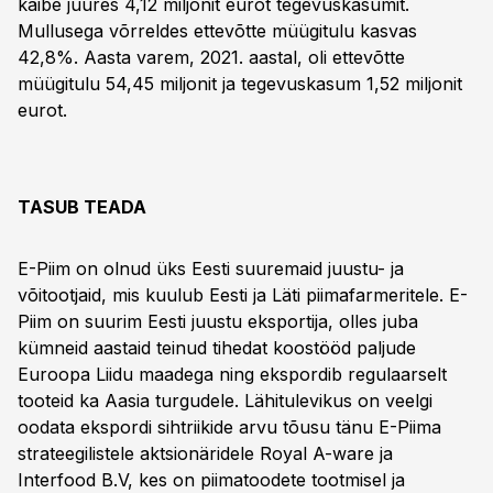
käibe juures 4,12 miljonit eurot tegevuskasumit.
Mullusega võrreldes ettevõtte müügitulu kasvas
42,8%. Aasta varem, 2021. aastal, oli ettevõtte
müügitulu 54,45 miljonit ja tegevuskasum 1,52 miljonit
eurot.
TASUB TEADA
E-Piim on olnud üks Eesti suuremaid juustu- ja
võitootjaid, mis kuulub Eesti ja Läti piimafarmeritele. E-
Piim on suurim Eesti juustu eksportija, olles juba
kümneid aastaid teinud tihedat koostööd paljude
Euroopa Liidu maadega ning ekspordib regulaarselt
tooteid ka Aasia turgudele. Lähitulevikus on veelgi
oodata ekspordi sihtriikide arvu tõusu tänu E-Piima
strateegilistele aktsionäridele Royal A-ware ja
Interfood B.V, kes on piimatoodete tootmisel ja