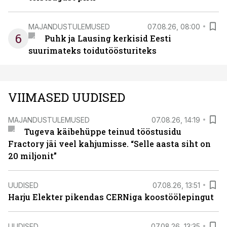
MAJANDUSTULEMUSED
07.08.26, 08:00
6
Puhk ja Lausing kerkisid Eesti
suurimateks toidutöösturiteks
VIIMASED UUDISED
MAJANDUSTULEMUSED
07.08.26, 14:19
Tugeva käibehüppe teinud tööstusidu
Fractory jäi veel kahjumisse. “Selle aasta siht on
20 miljonit”
UUDISED
07.08.26, 13:51
Harju Elekter pikendas CERNiga koostöölepingut
UUDISED
07.08.26, 13:35