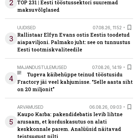
2
TOP 231 | Eesti tööstussektori suuremad
maksuvõlglased
UUDISED
07.08.26, 11:52
Rallistaar Elfyn Evans ostis Eestis toodetud
3
aiapaviljoni. Palmako juht: see on tunnustus
Eesti tootmiskvaliteedile
MAJANDUSTULEMUSED
07.08.26, 14:19
Tugeva käibehüppe teinud tööstusidu
4
Fractory jäi veel kahjumisse. “Selle aasta siht
on 20 miljonit”
ARVAMUSED
06.08.26, 09:03
Kaupo Karba: pakendidebatis levib lihtne
5
arusaam, et korduskasutus on alati
keskkonnale parem. Analüüsid näitavad
teistsugust pilti