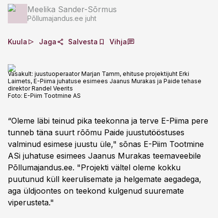
Meelika Sander-Sõrmus
Põllumajandus.ee juht
Kuula
Jaga
Salvesta
Vihja
Vasakult: juustuoperaator Marjan Tamm, ehituse projektijuht Erki
Laimets, E-Piima juhatuse esimees Jaanus Murakas ja Paide tehase
direktor Randel Veerits
Foto:
E-Piim Tootmine AS
“Oleme läbi teinud pika teekonna ja terve E-Piima pere
tunneb täna suurt rõõmu Paide juustutööstuses
valminud esimese juustu üle," sõnas E-Piim Tootmine
ASi juhatuse esimees Jaanus Murakas teemaveebile
Põllumajandus.ee. "Projekti vältel oleme kokku
puutunud küll keerulisemate ja helgemate aegadega,
aga üldjoontes on teekond kulgenud suuremate
viperusteta."