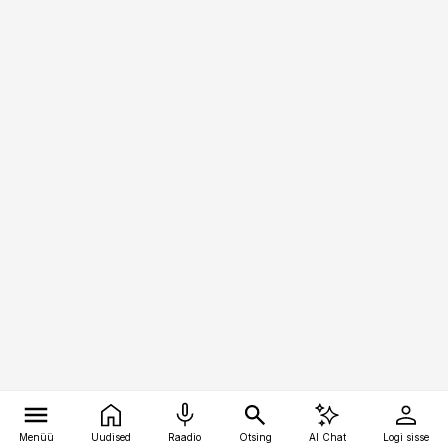
Menüü
Uudised
Raadio
Otsing
AI Chat
Logi sisse