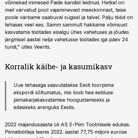
võimekad inimesed Paide kandist leidnud. Hetkel on
meil värvatud pool vajaminevast meeskonnast, teise
poole värbame saabuval sügisel ja talvel. Palju tööd on
tehases veel ees. Samm sammult hakkame võimsust
kasvatama töötades esialgu ühes vahetuses ja jõudes
järgmisel aastal nelja vahetusse töötades iga päev 24
tundi,” ütles Veerits.
Korralik käibe- ja kasumikasv
Uue tehasega saavutatakse Eesti toorpiima
ekspordi sõltumatus, mis loob hea eelduse
piimakarjakasvatamise hoogustamiseks ja
edasiseks arenguks Eestis.
2022 majandusaasta oli AS E-Piim Tootmisele edukas.
Piimatöötleja teenis 2022. aastal 77,75 miljoni eurose