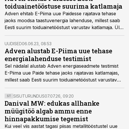
toiduainetööstuse suurima katlamaja
Adven ehitab E-Piima uue Paidesse rajatava tehase
jaoks moodsa taastuvenergia lahenduse, millest saab
Eesti suurim toiduainetööstust varustav katlamaja. Üle
10 miljoni eurone investeering võimaldab juustu ja
vadakupulbri valmistamiseks toota auru 45 tonni
UUDISED
06.06.23, 08:53
tunnis.
Adven alustab E-Piima uue tehase
energialahenduse testimist
Sel nädalal alustab Adven energiaseadmete testimist
E-Piima uue Paide tehase jaoks rajatavas katlamajas,
millest saab Eesti suurim toiduainetööstust varustav
energialahendus. Praegu katsetatakse gaasi- ja
õlikatelde tööd, tehast varustav 35 MW võimsusega
SISUTURUNDUS
07.07.26, 09:20
ST
energiakeskus valmib lõplikult sügisel biokatelde
Danival MW: edukas allhanke
käivitudes.
müügitöö algab ammu enne
hinnapakkumise tegemist
Kui veel viis aastat tagasi piisas metallitööstustel uue