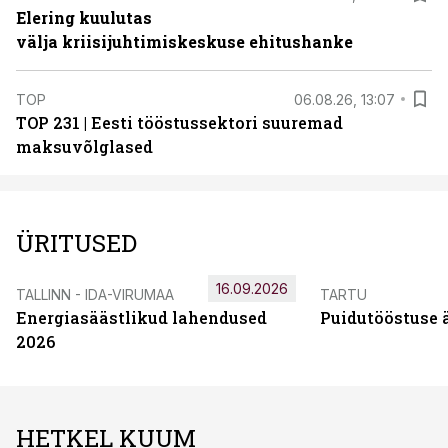
Elering kuulutas
välja kriisijuhtimiskeskuse ehitushanke
TOP
06.08.26, 13:07
TOP 231 | Eesti tööstussektori suuremad
maksuvõlglased
ÜRITUSED
16.09.2026
TALLINN - IDA-VIRUMAA
TARTU
Energiasäästlikud lahendused
Puidutööstuse 
2026
HETKEL KUUM