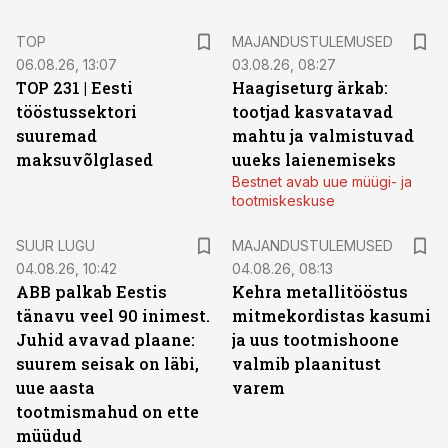
TOP
MAJANDUSTULEMUSED
06.08.26, 13:07
03.08.26, 08:27
TOP 231 | Eesti
Haagiseturg ärkab:
tööstussektori
tootjad kasvatavad
suuremad
mahtu ja valmistuvad
maksuvõlglased
uueks laienemiseks
Bestnet avab uue müügi- ja
tootmiskeskuse
SUUR LUGU
MAJANDUSTULEMUSED
04.08.26, 10:42
04.08.26, 08:13
ABB palkab Eestis
Kehra metallitööstus
tänavu veel 90 inimest.
mitmekordistas kasumi
Juhid avavad plaane:
ja uus tootmishoone
suurem seisak on läbi,
valmib plaanitust
uue aasta
varem
tootmismahud on ette
müüdud