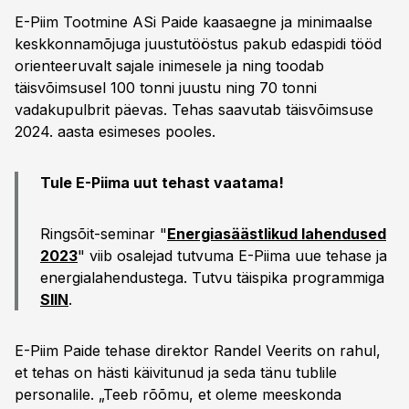
E-Piim Tootmine ASi Paide kaasaegne ja minimaalse
keskkonnamõjuga juustutööstus pakub edaspidi tööd
orienteeruvalt sajale inimesele ja ning toodab
täisvõimsusel 100 tonni juustu ning 70 tonni
vadakupulbrit päevas. Tehas saavutab täisvõimsuse
2024. aasta esimeses pooles.
Tule E-Piima uut tehast vaatama!
Ringsõit-seminar "
Energiasäästlikud lahendused
2023
" viib osalejad tutvuma E-Piima uue tehase ja
energialahendustega. Tutvu täispika programmiga
SIIN
.
E-Piim Paide tehase direktor Randel Veerits on rahul,
et tehas on hästi käivitunud ja seda tänu tublile
personalile. „Teeb rõõmu, et oleme meeskonda