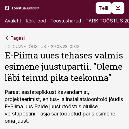
Telli
Avaleht
Kõik lood
Tööstusharud
TARK TÖÖSTUS 2
cebook
cebook
Tagasi
Twitter)
Twitter)
TOIDUAINETÖÖSTUS
29.08.23, 09:13
E-Piima uues tehases valmis
kedIn
kedIn
esimene juustupartii. "Oleme
ail
ail
läbi teinud pika teekonna"
k
k
Pärast aastatepikkust kavandamist,
projekteerimist, ehitus- ja installatsioonitöid jõudis
E-Piima uus Paide juustutööstus olulise
verstapostini - äsja sai toodetud päris esimene
oma juust.